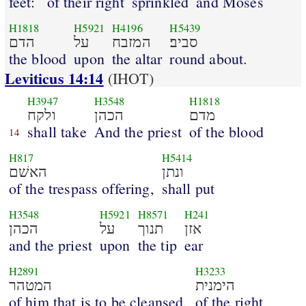
feet:
of their right
sprinkled
and Moses
H1818
H5921
H4196
H5439
סביב׃
המזבח
על
הדם
the blood
upon
the altar
round about.
Leviticus 14:14
(IHOT)
H3947
H3548
H1818
מדם
הכהן
ולקח
shall take
And the priest
of the blood
14
H817
H5414
ונתן
האשׁם
of the trespass offering,
shall put
H3548
H5921
H8571
H241
אזן
תנוך
על
הכהן
and the priest
upon
the tip
ear
H2891
H3233
הימנית
המטהר
of him that is to be cleansed,
of the right