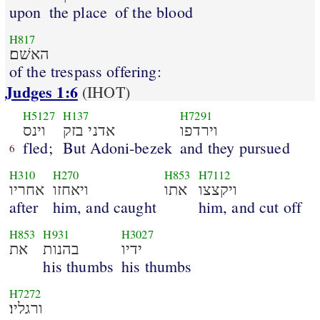
upon
the place
of the blood
H817
האשׁם׃
of the trespass offering:
Judges 1:6
(IHOT)
H5127
H137
H7291
וירדפו
אדני בזק
וינס
fled;
But Adoni-bezek
and they pursued
6
H310
H270
H853
H7112
ויקצצו
אתו
ויאחזו
אחריו
after
him, and caught
him, and cut off
H853
H931
H3027
ידיו
בהנות
את
his thumbs
his thumbs
H7272
ורגליו׃