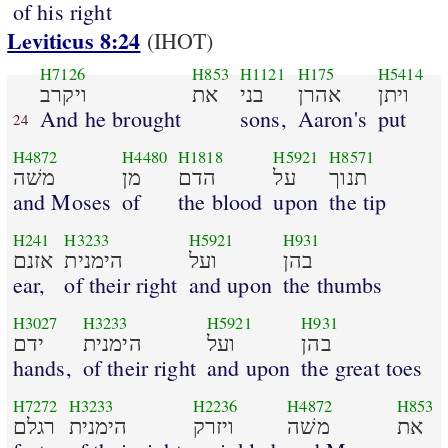
of his right
Leviticus 8:24
(IHOT)
H7126
H853
H1121
H175
H5414
ויתן
אהרן
בני
את
ויקרב
And he brought
sons,
Aaron's
put
24
H4872
H4480
H1818
H5921
H8571
תנוך
על
הדם
מן
משׁה
and Moses
of
the blood
upon
the tip
H241
H3233
H5921
H931
בהן
ועל
הימנית
אזנם
ear,
of their right
and upon
the thumbs
H3027
H3233
H5921
H931
בהן
ועל
הימנית
ידם
hands,
of their right
and upon
the great toes
H7272
H3233
H2236
H4872
H853
את
משׁה
ויזרק
הימנית
רגלם