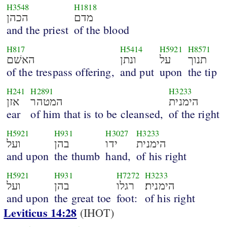
H3548
H1818
מדם
הכהן
and the priest
of the blood
H817
H5414
H5921
H8571
תנוך
על
ונתן
האשׁם
of the trespass offering,
and put
upon
the tip
H241
H2891
H3233
הימנית
המטהר
אזן
ear
of him that is to be cleansed,
of the right
H5921
H931
H3027
H3233
הימנית
ידו
בהן
ועל
and upon
the thumb
hand,
of his right
H5921
H931
H7272
H3233
הימנית׃
רגלו
בהן
ועל
and upon
the great toe
foot:
of his right
Leviticus 14:28
(IHOT)