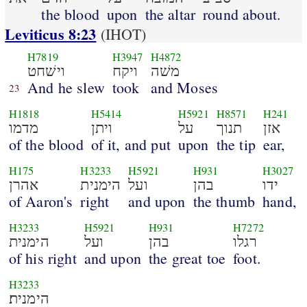
the blood
upon
the altar
round about.
Leviticus 8:23
(IHOT)
H7819
H3947
H4872
משׁה
ויקח
וישׁחט
And he slew
took
and Moses
23
H1818
H5414
H5921
H8571
H241
אזן
תנוך
על
ויתן
מדמו
of the blood
of it, and put
upon
the tip
ear,
H175
H3233
H5921
H931
H3027
ידו
בהן
ועל
הימנית
אהרן
of Aaron's
right
and upon
the thumb
hand,
H3233
H5921
H931
H7272
רגלו
בהן
ועל
הימנית
of his right
and upon
the great toe
foot.
H3233
הימנית׃