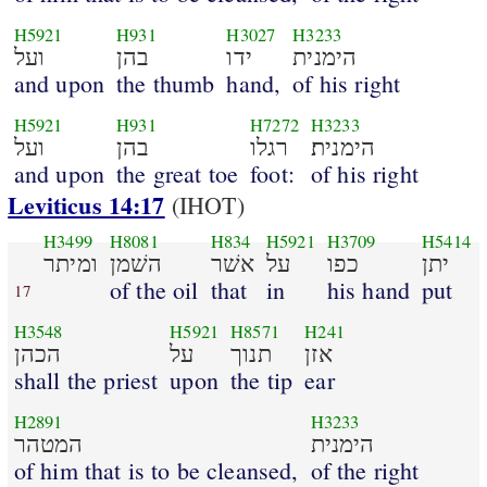
H5921
H931
H3027
H3233
הימנית
ידו
בהן
ועל
and upon
the thumb
hand,
of his right
H5921
H931
H7272
H3233
הימנית׃
רגלו
בהן
ועל
and upon
the great toe
foot:
of his right
Leviticus 14:17
(IHOT)
H3499
H8081
H834
H5921
H3709
H5414
יתן
כפו
על
אשׁר
השׁמן
ומיתר
of the oil
that
in
his hand
put
17
H3548
H5921
H8571
H241
אזן
תנוך
על
הכהן
shall the priest
upon
the tip
ear
H2891
H3233
הימנית
המטהר
of him that is to be cleansed,
of the right