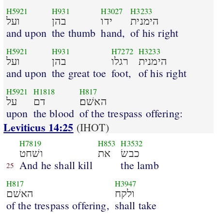
H5921
H931
H3027
H3233
הימנית
ידו
בהן
ועל
and upon
the thumb
hand,
of his right
H5921
H931
H7272
H3233
הימנית
רגלו
בהן
ועל
and upon
the great toe
foot,
of his right
H5921
H1818
H817
האשׁם׃
דם
על
upon
the blood
of the trespass offering:
Leviticus 14:25
(IHOT)
H7819
H853
H3532
כבשׂ
את
ושׁחט
And he shall kill
the lamb
25
H817
H3947
ולקח
האשׁם
of the trespass offering,
shall take