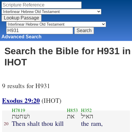
Advanced Search
Search the Bible for H931 in
IHOT
9 results for H931
Exodus 29:20
(IHOT)
H7819
H853
H352
האיל
את
ושׁחטת
Then shalt thou kill
the ram,
20