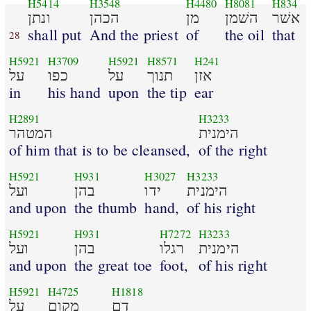
H5414
H3548
H4480
H8081
H834
אשׁר
השׁמן
מן
הכהן
ונתן
shall put
And the priest
of
the oil
that
28
H5921
H3709
H5921
H8571
H241
אזן
תנוך
על
כפו
על
in
his hand
upon
the tip
ear
H2891
H3233
הימנית
המטהר
of him that is to be cleansed,
of the right
H5921
H931
H3027
H3233
הימנית
ידו
בהן
ועל
and upon
the thumb
hand,
of his right
H5921
H931
H7272
H3233
הימנית
רגלו
בהן
ועל
and upon
the great toe
foot,
of his right
H5921
H4725
H1818
דם
מקום
על