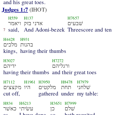
and his great toes.
Judges 1:7
(IHOT)
H559
H137
H7657
שׁבעים
אדני בזק
ויאמר
said,
And Adoni-bezek
Threescore and ten
7
H4428
H931
בהנות
מלכים
kings,
having their thumbs
H3027
H7272
ורגליהם
ידיהם
having their thumbs
and their great toes
H7112
H1961
H3950
H8478
H7979
שׁלחני
תחת
מלקטים
היו
מקצצים
cut off,
gathered
under
my table:
H834
H6213
H3651
H7999
שׁלם
כן
עשׂיתי
כאשׁר
as
I have done,
so
hath requited