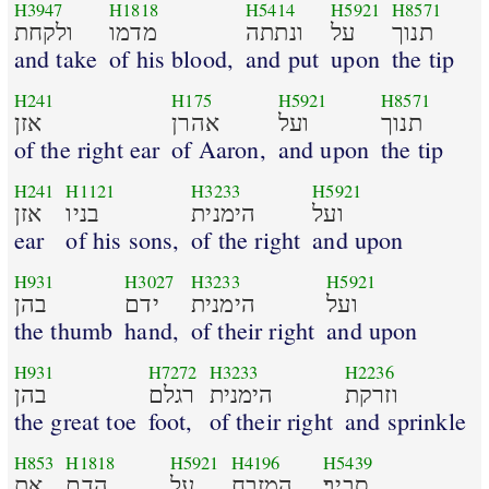
H3947
H1818
H5414
H5921
H8571
תנוך
על
ונתתה
מדמו
ולקחת
and take
of his blood,
and put
upon
the tip
H241
H175
H5921
H8571
תנוך
ועל
אהרן
אזן
of the right ear
of Aaron,
and upon
the tip
H241
H1121
H3233
H5921
ועל
הימנית
בניו
אזן
ear
of his sons,
of the right
and upon
H931
H3027
H3233
H5921
ועל
הימנית
ידם
בהן
the thumb
hand,
of their right
and upon
H931
H7272
H3233
H2236
וזרקת
הימנית
רגלם
בהן
the great toe
foot,
of their right
and sprinkle
H853
H1818
H5921
H4196
H5439
סביב׃
המזבח
על
הדם
את