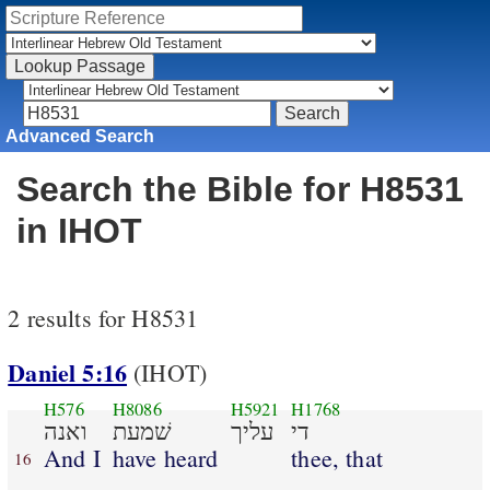
Advanced Search
Search the Bible for H8531
in IHOT
2 results for H8531
Daniel 5:16
(IHOT)
H576
H8086
H5921
H1768
די
עליך
שׁמעת
ואנה
And I
have heard
thee, that
16