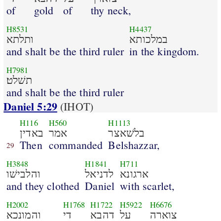
of
gold
of
thy neck,
H8531
H4437
במלכותא
ותלתא
and shalt be the third ruler
in the kingdom.
H7981
תשׁלט׃
and shalt be the third ruler
Daniel 5:29
(IHOT)
H116
H560
H1113
בלשׁאצר
אמר
באדין
Then
commanded
Belshazzar,
29
H3848
H1841
H711
ארגונא
לדניאל
והלבישׁו
and they clothed
Daniel
with scarlet,
H2002
H1768
H1722
H5922
H6676
צוארה
על
דהבא
די
והמונכא