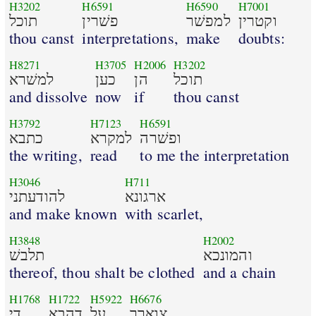
H3202
H6591
H6590
H7001
וקטרין
למפשׁר
פשׁרין
תוכל
thou canst
interpretations,
make
doubts:
H8271
H3705
H2006
H3202
תוכל
הן
כען
למשׁרא
and dissolve
now
if
thou canst
H3792
H7123
H6591
ופשׁרה
למקרא
כתבא
the writing,
read
to me the interpretation
H3046
H711
ארגונא
להודעתני
and make known
with scarlet,
H3848
H2002
והמונכא
תלבשׁ
thereof, thou shalt be clothed
and a chain
H1768
H1722
H5922
H6676
צוארך
על
דהבא
די