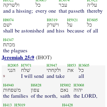
H8322
H3605
H5674
H5921
עליה
עבר
כל
ולשׁרקה
and a hissing;
every one
that passeth
thereby
H8074
H8319
H5921
H3605
כל
על
וישׁרק
ישׁם
shall be astonished
and hiss
because
of all
H4347
מכתה׃
the plagues
Jeremiah 25:9
(IHOT)
H2005
H7971
H3947
H853
H3605
כל
את
ולקחתי
שׁלח
הנני
I will send
and take
all
9
H4940
H6828
H5002
H3068
יהוה
נאם
צפון
משׁפחות
the families
of the north,
saith
the LORD,
H413
H5019
H4428