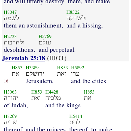
and will utterly destroy
them, and make
H8047
H8322
ולשׁרקה
לשׁמה
them an astonishment,
and a hissing,
H2723
H5769
עולם׃
ולחרבות
desolations.
and perpetual
Jeremiah 25:18
(IHOT)
H853
H3389
H853
H5892
ערי
ואת
ירושׁלם
את
Jerusalem,
and the cities
18
H3063
H853
H4428
H853
את
מלכיה
ואת
יהודה
of Judah,
and the kings
H8269
H5414
לתת
שׂריה
thereof, and the princes
thereof, to make