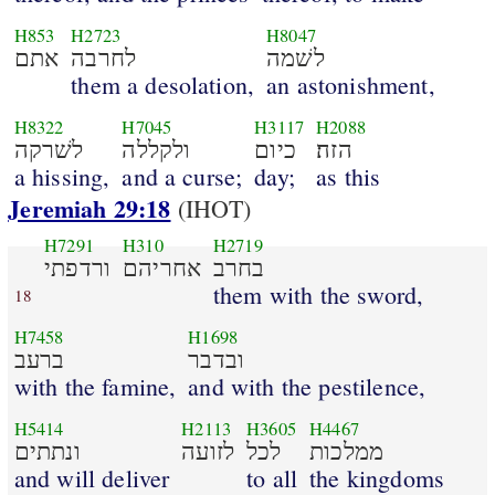
H853
H2723
H8047
לשׁמה
לחרבה
אתם
them a desolation,
an astonishment,
H8322
H7045
H3117
H2088
הזה׃
כיום
ולקללה
לשׁרקה
a hissing,
and a curse;
day;
as this
Jeremiah 29:18
(IHOT)
H7291
H310
H2719
בחרב
אחריהם
ורדפתי
them with the sword,
18
H7458
H1698
ובדבר
ברעב
with the famine,
and with the pestilence,
H5414
H2113
H3605
H4467
ממלכות
לכל
לזועה
ונתתים
and will deliver
to all
the kingdoms