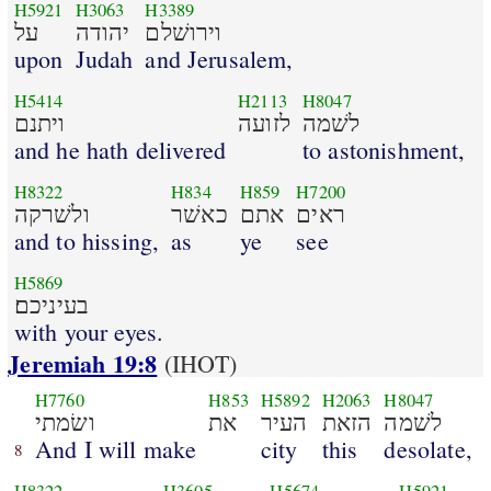
H5921
H3063
H3389
וירושׁלם
יהודה
על
upon
Judah
and Jerusalem,
H5414
H2113
H8047
לשׁמה
לזועה
ויתנם
and he hath delivered
to astonishment,
H8322
H834
H859
H7200
ראים
אתם
כאשׁר
ולשׁרקה
and to hissing,
as
ye
see
H5869
בעיניכם׃
with your eyes.
Jeremiah 19:8
(IHOT)
H7760
H853
H5892
H2063
H8047
לשׁמה
הזאת
העיר
את
ושׂמתי
And I will make
city
this
desolate,
8