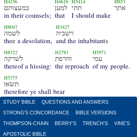
H4156
H4616
H5414
H853
אתך
תתי
למען
במעצותם
in their counsels;
that
I should make
H8047
H3427
וישׁביה
לשׁמה
thee a desolation,
and the inhabitants
H8322
H2781
H5971
עמי
וחרפת
לשׁרקה
thereof a hissing:
the reproach
of my people.
H5375
תשׂאו׃
therefore ye shall bear
STUDY BIBLE
QUESTIONS AND ANSWERS
STRONG'S CONCORDANCE
BIBLE VERSIONS
THOMPSON-CHAIN
BERRY'S
TRENCH'S
VINE'S
APOSTOLIC BIBLE