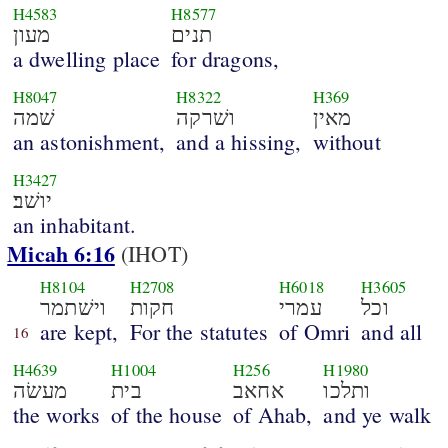
H4583
H8577
תנים
מעון
a dwelling place
for dragons,
H8047
H8322
H369
מאין
ושׁרקה
שׁמה
an astonishment,
and a hissing,
without
H3427
יושׁב׃
an inhabitant.
Micah 6:16
(IHOT)
H8104
H2708
H6018
H3605
וכל
עמרי
חקות
וישׁתמר
are kept,
For the statutes
of Omri
and all
16
H4639
H1004
H256
H1980
ותלכו
אחאב
בית
מעשׂה
the works
of the house
of Ahab,
and ye walk