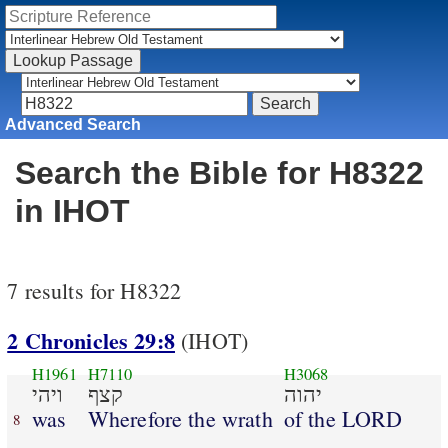
Advanced Search
Search the Bible for H8322
in IHOT
7 results for H8322
2 Chronicles 29:8
(IHOT)
H1961
H7110
H3068
יהוה
קצף
ויהי
was
Wherefore the wrath
of the LORD
8