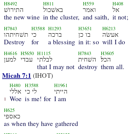
H8492
H811
H559
H408
אל
ואמר
באשׁכול
התירושׁ
the new wine
in the cluster,
and saith,
it not;
H7843
H3588
H1293
H3651
H6213
אעשׂה
בו כן
ברכה
כי
תשׁחיתהו
Destroy
for
a blessing
in it: so
will I do
H4616
H5650
H1115
H7843
H3605
הכל׃
השׁחית
לבלתי
עבדי
למען
that I may not
destroy
them all.
Micah 7:1
(IHOT)
H480
H3588
H1961
הייתי
לי כי
אללי
Woe
is me! for
I am
1
H625
כאספי
as when they have gathered