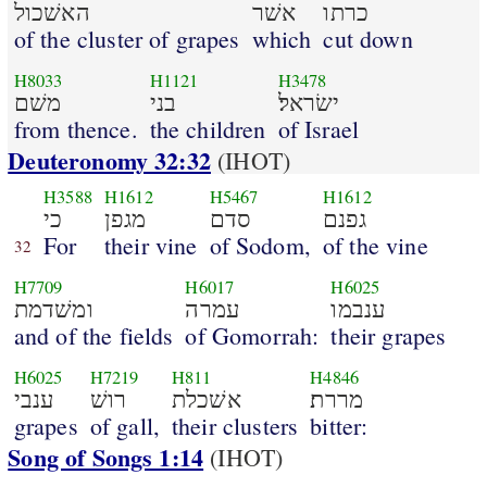
כרתו
אשׁר
האשׁכול
of the cluster of grapes
which
cut down
H8033
H1121
H3478
ישׂראל׃
בני
משׁם
from thence.
the children
of Israel
Deuteronomy 32:32
(IHOT)
H3588
H1612
H5467
H1612
גפנם
סדם
מגפן
כי
For
their vine
of Sodom,
of the vine
32
H7709
H6017
H6025
ענבמו
עמרה
ומשׁדמת
and of the fields
of Gomorrah:
their grapes
H6025
H7219
H811
H4846
מררת׃
אשׁכלת
רושׁ
ענבי
grapes
of gall,
their clusters
bitter:
Song of Songs 1:14
(IHOT)