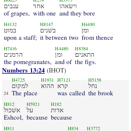
H6025
H259
H5375
וישׂאהו
אחד
ענבים
of grapes,
with one
and they bore
H4132
H8147
H4480
ומן
בשׁנים
במוט
upon a staff;
it between two
from thence
H7416
H4480
H8384
התאנים׃
ומן
הרמנים
the pomegranates,
and of
the figs.
Numbers 13:24
(IHOT)
H4725
H1931
H7121
H5158
נחל
קרא
ההוא
למקום
The place
was called
the brook
24
H812
H5921
H182
אדות
על
אשׁכול
Eshcol,
because
because
H811
H834
H3772