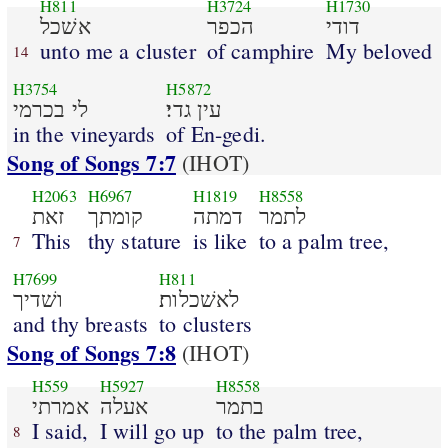
H811
H3724
H1730
דודי
הכפר
אשׁכל
unto me a cluster
of camphire
My beloved
14
H3754
H5872
עין גדי׃
לי בכרמי
in the vineyards
of En-gedi.
Song of Songs 7:7
(IHOT)
H2063
H6967
H1819
H8558
לתמר
דמתה
קומתך
זאת
This
thy stature
is like
to a palm tree,
7
H7699
H811
לאשׁכלות׃
ושׁדיך
and thy breasts
to clusters
Song of Songs 7:8
(IHOT)
H559
H5927
H8558
בתמר
אעלה
אמרתי
I said,
I will go up
to the palm tree,
8