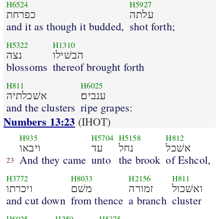
H6524
H5927
עלתה
כפרחת
and it as though it budded,
shot forth;
H5322
H1310
הבשׁילו
נצה
blossoms
thereof brought forth
H811
H6025
ענבים׃
אשׁכלתיה
and the clusters
ripe grapes:
Numbers 13:23
(IHOT)
H935
H5704
H5158
H812
אשׁכל
נחל
עד
ויבאו
And they came
unto
the brook
of Eshcol,
23
H3772
H8033
H2156
H811
ואשׁכול
זמורה
משׁם
ויכרתו
and cut down
from thence
a branch
cluster