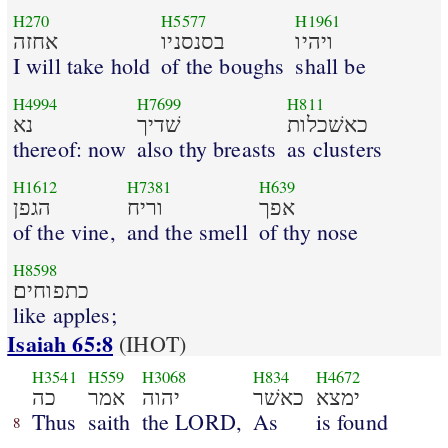
H270
H5577
H1961
ויהיו
בסנסניו
אחזה
I will take hold
of the boughs
shall be
H4994
H7699
H811
כאשׁכלות
שׁדיך
נא
thereof: now
also thy breasts
as clusters
H1612
H7381
H639
אפך
וריח
הגפן
of the vine,
and the smell
of thy nose
H8598
כתפוחים׃
like apples;
Isaiah 65:8
(IHOT)
H3541
H559
H3068
H834
H4672
ימצא
כאשׁר
יהוה
אמר
כה
Thus
saith
the LORD,
As
is found
8