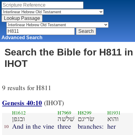
Advanced Search
Search the Bible for H811 in
IHOT
9 results for H811
Genesis 40:10
(IHOT)
H1612
H7969
H8299
H1931
והוא
שׂריגם
שׁלשׁה
ובגפן
And in the vine
three
branches:
her
10