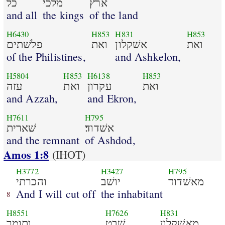
ארץ
מלכי
כל
and all
the kings
of the land
H6430
H853
H831
H853
ואת
אשׁקלון
ואת
פלשׁתים
of the Philistines,
and Ashkelon,
H5804
H853
H6138
H853
ואת
עקרון
ואת
עזה
and Azzah,
and Ekron,
H7611
H795
אשׁדוד׃
שׁארית
and the remnant
of Ashdod,
Amos 1:8
(IHOT)
H3772
H3427
H795
מאשׁדוד
יושׁב
והכרתי
And I will cut off
the inhabitant
8
H8551
H7626
H831
מאשׁקלון
שׁבט
ותומך