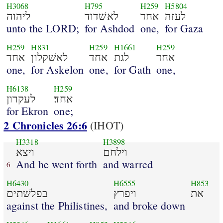
H3068
H795
H259
H5804
לעזה
אחד
לאשׁדוד
ליהוה
unto the LORD;
for Ashdod
one,
for Gaza
H259
H831
H259
H1661
H259
אחד
לגת
אחד
לאשׁקלון
אחד
one,
for Askelon
one,
for Gath
one,
H6138
H259
אחד׃
לעקרון
for Ekron
one;
2 Chronicles 26:6
(IHOT)
H3318
H3898
וילחם
ויצא
And he went forth
and warred
6
H6430
H6555
H853
את
ויפרץ
בפלשׁתים
against the Philistines,
and broke down