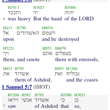
H3513
H3027
H3068
יהוה
יד
ותכבד
was heavy
But the hand
of the LORD
6
H413
H796
H8074
וישׁמם
האשׁדודים
אל
upon
and he destroyed
H5221
H853
H6076
בעפלים
אתם
ויך
them, and smote
them with emerods,
H853
H795
H853
H1366
גבוליה׃
ואת
אשׁדוד
את
them of Ashdod,
and the coasts
1 Samuel 5:7
(IHOT)
H7200
H582
H795
H3588
H3651
כן
כי
אשׁדוד
אנשׁי
ויראו
saw
of Ashdod
that
so,
7