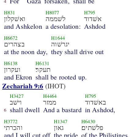
For
Gaza
forsaken,
shall be
4
H831
H8077
H795
אשׁדוד
לשׁממה
ואשׁקלון
and Ashkelon
a desolation:
Ashdod
H6672
H1644
יגרשׁוה
בצהרים
at the noon day,
they shall drive out
H6138
H6131
תעקר׃
ועקרון
and Ekron
shall be rooted up.
Zechariah 9:6
(IHOT)
H3427
H4464
H795
באשׁדוד
ממזר
וישׁב
shall dwell
And a bastard
in Ashdod,
6
H3772
H1347
H6430
פלשׁתים׃
גאון
והכרתי
and I will cut off
the pride
of the Philistines.