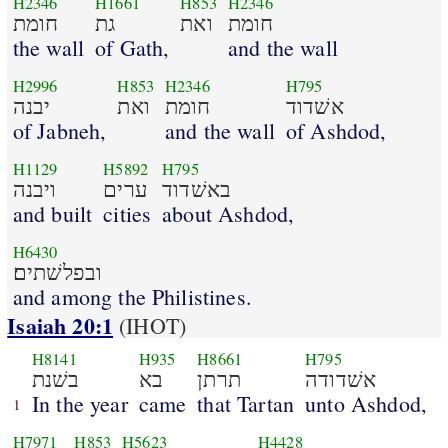
H2346
H1661
H853
H2346
חומת
ואת
גת
חומת
the wall
of Gath,
and the wall
H2996
H853
H2346
H795
אשׁדוד
חומת
ואת
יבנה
of Jabneh,
and the wall
of Ashdod,
H1129
H5892
H795
באשׁדוד
ערים
ויבנה
and built
cities
about Ashdod,
H6430
ובפלשׁתים׃
and among the Philistines.
Isaiah 20:1
(IHOT)
H8141
H935
H8661
H795
אשׁדודה
תרתן
בא
בשׁנת
In the year
came
that Tartan
unto Ashdod,
1
H7971
H853
H5623
H4428