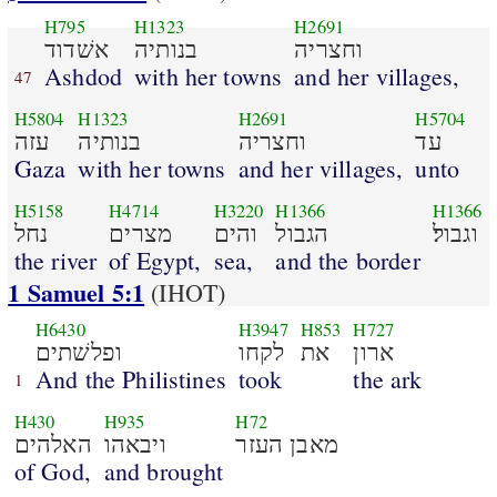
H795
H1323
H2691
וחצריה
בנותיה
אשׁדוד
Ashdod
with her towns
and her villages,
47
H5804
H1323
H2691
H5704
עד
וחצריה
בנותיה
עזה
Gaza
with her towns
and her villages,
unto
H5158
H4714
H3220
H1366
H1366
וגבול׃
הגבול
והים
מצרים
נחל
the river
of Egypt,
sea,
and the border
1 Samuel 5:1
(IHOT)
H6430
H3947
H853
H727
ארון
את
לקחו
ופלשׁתים
And the Philistines
took
the ark
1
H430
H935
H72
מאבן העזר
ויבאהו
האלהים
of God,
and brought