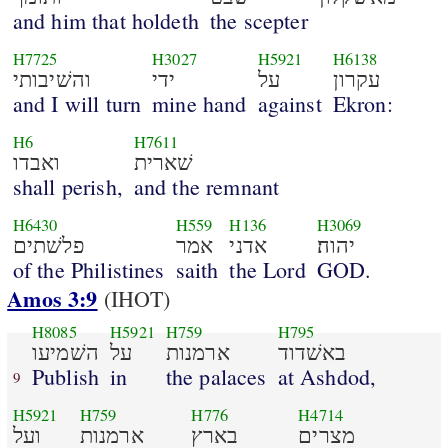
and him that holdeth
the scepter
H7725
H3027
H5921
H6138
עקרון
על
ידי
והשׁיבותי
and I will turn
mine hand
against
Ekron:
H6
H7611
שׁארית
ואבדו
shall perish,
and the remnant
H6430
H559
H136
H3069
יהוה׃
אדני
אמר
פלשׁתים
of the Philistines
saith
the Lord
GOD.
Amos 3:9
(IHOT)
H8085
H5921
H759
H795
באשׁדוד
ארמנות
על
השׁמיעו
Publish
in
the palaces
at Ashdod,
9
H5921
H759
H776
H4714
מצרים
בארץ
ארמנות
ועל