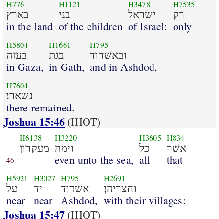
H776
H1121
H3478
H7535
רק
ישׂראל
בני
בארץ
in the land
of the children
of Israel:
only
H5804
H1661
H795
ובאשׁדוד
בגת
בעזה
in Gaza,
in Gath,
and in Ashdod,
H7604
נשׁארו׃
there remained.
Joshua 15:46
(IHOT)
H6138
H3220
H3605
H834
אשׁר
כל
וימה
מעקרון
even unto the sea,
all
that
46
H5921
H3027
H795
H2691
וחצריהן׃
אשׁדוד
יד
על
near
near
Ashdod,
with their villages:
Joshua 15:47
(IHOT)