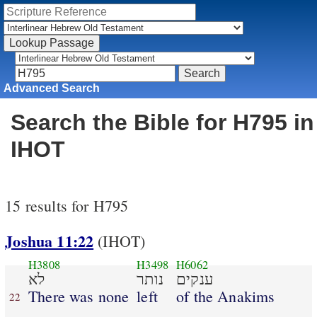
Advanced Search
Search the Bible for H795 in
IHOT
15 results for H795
Joshua 11:22
(IHOT)
H3808
H3498
H6062
ענקים
נותר
לא
There was none
left
of the Anakims
22