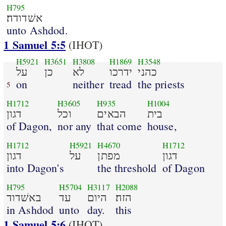
H795
אשׁדודה׃
unto Ashdod.
1 Samuel 5:5
(IHOT)
H5921
H3651
H3808
H1869
H3548
כהני
ידרכו
לא
כן
על
on
neither
tread
the priests
5
H1712
H3605
H935
H1004
בית
הבאים
וכל
דגון
of Dagon,
nor any
that come
house,
H1712
H5921
H4670
H1712
דגון
מפתן
על
דגון
into Dagon's
the threshold
of Dagon
H795
H5704
H3117
H2088
הזה׃
היום
עד
באשׁדוד
in Ashdod
unto
day.
this
1 Samuel 5:6
(IHOT)