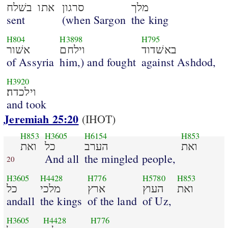
מלך
סרגון
אתו
בשׁלח
sent
(when Sargon
the king
H804
H3898
H795
באשׁדוד
וילחם
אשׁור
of Assyria
him,) and fought
against Ashdod,
H3920
וילכדה׃
and took
Jeremiah 25:20
(IHOT)
H853
H3605
H6154
H853
ואת
הערב
כל
ואת
And all
the mingled people,
20
H3605
H4428
H776
H5780
H853
ואת
העוץ
ארץ
מלכי
כל
andall
the kings
of the land
of Uz,
H3605
H4428
H776