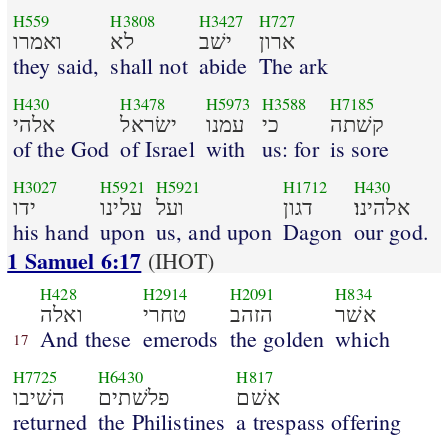
H559
H3808
H3427
H727
ארון
ישׁב
לא
ואמרו
they said,
shall not
abide
The ark
H430
H3478
H5973
H3588
H7185
קשׁתה
כי
עמנו
ישׂראל
אלהי
of the God
of Israel
with
us: for
is sore
H3027
H5921
H5921
H1712
H430
אלהינו׃
דגון
ועל
עלינו
ידו
his hand
upon
us, and upon
Dagon
our god.
1 Samuel 6:17
(IHOT)
H428
H2914
H2091
H834
אשׁר
הזהב
טחרי
ואלה
And these
emerods
the golden
which
17
H7725
H6430
H817
אשׁם
פלשׁתים
השׁיבו
returned
the Philistines
a trespass offering