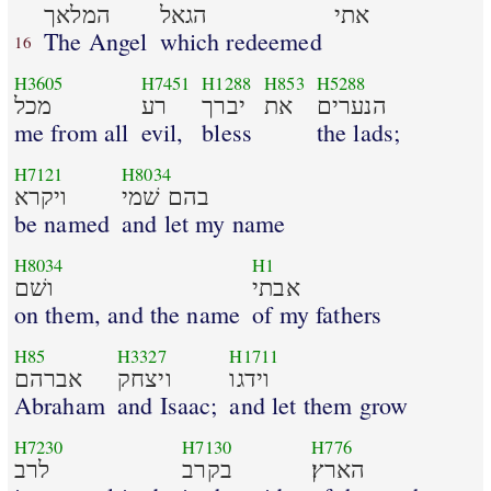
אתי
הגאל
המלאך
The Angel
which redeemed
16
H3605
H7451
H1288
H853
H5288
הנערים
את
יברך
רע
מכל
me from all
evil,
bless
the lads;
H7121
H8034
בהם שׁמי
ויקרא
be named
and let my name
H8034
H1
אבתי
ושׁם
on them, and the name
of my fathers
H85
H3327
H1711
וידגו
ויצחק
אברהם
Abraham
and Isaac;
and let them grow
H7230
H7130
H776
הארץ׃
בקרב
לרב