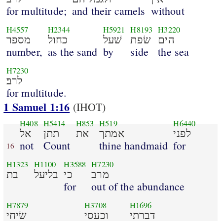
for multitude;
and their camels
without
H4557
H2344
H5921
H8193
H3220
הים
שׂפת
שׁעל
כחול
מספר
number,
as the sand
by
side
the sea
H7230
לרב׃
for multitude.
1 Samuel 1:16
(IHOT)
H408
H5414
H853
H519
H6440
לפני
אמתך
את
תתן
אל
not
Count
thine handmaid
for
16
H1323
H1100
H3588
H7230
מרב
כי
בליעל
בת
for
out of the abundance
H7879
H3708
H1696
דברתי
וכעסי
שׂיחי