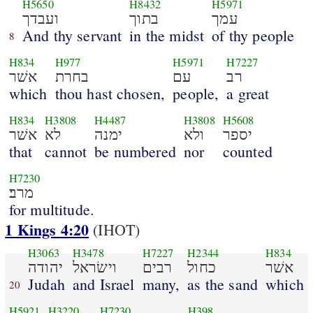
H5650
H8432
H5971
עמך
בתוך
ועבדך
And thy servant
in the midst
of thy people
8
H834
H977
H5971
H7227
רב
עם
בחרת
אשׁר
which
thou hast chosen,
people,
a great
H834
H3808
H4487
H3808
H5608
יספר
ולא
ימנה
לא
אשׁר
that
cannot
be numbered
nor
counted
H7230
מרב׃
for multitude.
1 Kings 4:20
(IHOT)
H3063
H3478
H7227
H2344
H834
אשׁר
כחול
רבים
וישׂראל
יהודה
Judah
and Israel
many,
as the sand
which
20
H5921
H3220
H7230
H398