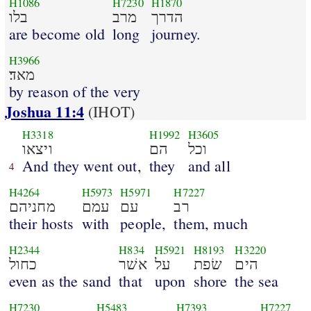
H1086
H7230
H1870
הדרך
מרב
בלו
are become old
long
journey.
H3966
מאד׃
by reason of the very
Joshua 11:4
(IHOT)
H3318
H1992
H3605
וכל
הם
ויצאו
And they went out,
they
and all
4
H4264
H5973
H5971
H7227
רב
עם
עמם
מחניהם
their hosts
with
people,
them, much
H2344
H834
H5921
H8193
H3220
הים
שׂפת
על
אשׁר
כחול
even as the sand
that
upon
shore
the sea
H7230
H5483
H7393
H7227