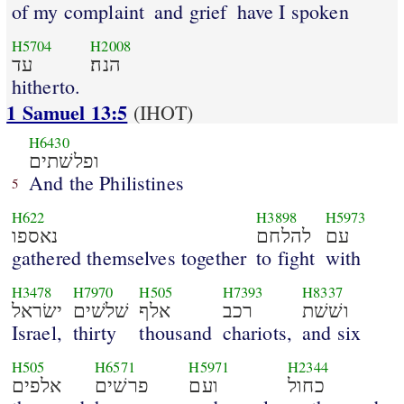
of my complaint
and grief
have I spoken
H5704
H2008
הנה׃
עד
hitherto.
1 Samuel 13:5
(IHOT)
H6430
ופלשׁתים
And the Philistines
5
H622
H3898
H5973
עם
להלחם
נאספו
gathered themselves together
to fight
with
H3478
H7970
H505
H7393
H8337
ושׁשׁת
רכב
אלף
שׁלשׁים
ישׂראל
Israel,
thirty
thousand
chariots,
and six
H505
H6571
H5971
H2344
כחול
ועם
פרשׁים
אלפים