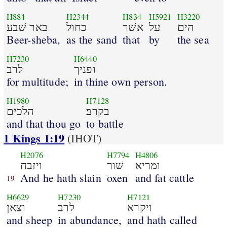
H884
H2344
H834
H5921
H3220
הים
על
אשׁר
כחול
באר שׁבע
Beer-sheba,
as the sand
that
by
the sea
H7230
H6440
ופניך
לרב
for multitude;
in thine own person.
H1980
H7128
בקרב׃
הלכים
and that thou go
to battle
1 Kings 1:19
(IHOT)
H2076
H7794
H4806
ומריא
שׁור
ויזבח
And he hath slain
oxen
and fat cattle
19
H6629
H7230
H7121
ויקרא
לרב
וצאן
and sheep
in abundance,
and hath called