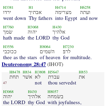
H3381
H1
H4714
H6258
ועתה
מצרימה
אבתיך
ירדו
went down
Thy fathers
into Egypt
and now
H7760
H3068
H430
אלהיך
יהוה
שׂמך
hath made
the LORD
thy God
H3556
H8064
H7230
לרב׃
השׁמים
ככוכבי
thee as the stars
of heaven
for multitude.
Deuteronomy 28:47
(IHOT)
H8478
H834
H3808
H5647
H853
את
עבדת
לא
אשׁר
תחת
not
thou servedst
47
H3068
H430
H8057
בשׂמחה
אלהיך
יהוה
the LORD
thy God
with joyfulness,