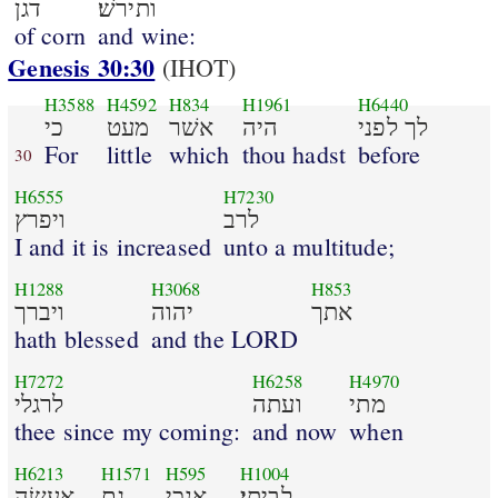
ותירשׁ׃
דגן
of corn
and wine:
Genesis 30:30
(IHOT)
H3588
H4592
H834
H1961
H6440
לך לפני
היה
אשׁר
מעט
כי
For
little
which
thou hadst
before
30
H6555
H7230
לרב
ויפרץ
I and it is increased
unto a multitude;
H1288
H3068
H853
אתך
יהוה
ויברך
hath blessed
and the LORD
H7272
H6258
H4970
מתי
ועתה
לרגלי
thee since my coming:
and now
when
H6213
H1571
H595
H1004
לביתי׃
אנכי
גם
אעשׂה