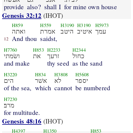
provide
also?
shall I
for mine own house
Genesis 32:12
(IHOT)
H859
H559
H3190
H3190
H5973
עמך
איטיב
היטב
אמרת
ואתה
And thou
saidst,
12
H7760
H853
H2233
H2344
כחול
זרעך
את
ושׂמתי
and make
thy seed
as the sand
H3220
H834
H3808
H5608
יספר
לא
אשׁר
הים
of the sea,
which
cannot
be numbered
H7230
מרב׃
for multitude.
Genesis 48:16
(IHOT)
H4397
H1350
H853