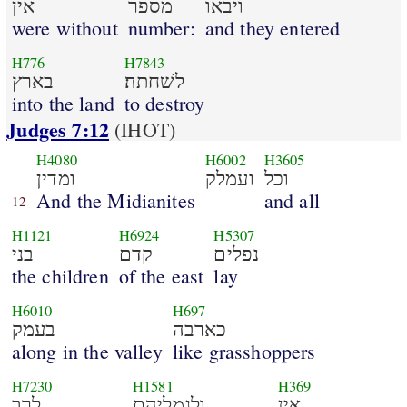
ויבאו
מספר
אין
were without
number:
and they entered
H776
H7843
לשׁחתה׃
בארץ
into the land
to destroy
Judges 7:12
(IHOT)
H4080
H6002
H3605
וכל
ועמלק
ומדין
And the Midianites
and all
12
H1121
H6924
H5307
נפלים
קדם
בני
the children
of the east
lay
H6010
H697
כארבה
בעמק
along in the valley
like grasshoppers
H7230
H1581
H369
אין
ולגמליהם
לרב