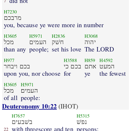
did not
7
H7230
מרבכם
you, because ye were more in number
H3605
H5971
H2836
H3068
יהוה
חשׁק
העמים
מכל
than any
people;
set his love
The LORD
H977
H3588
H859
H4592
המעט
אתם
בכם כי
בכם ויבחר
upon you, nor choose
for
ye
the fewest
H3605
H5971
העמים׃
מכל
of all
people:
Deuteronomy 10:22
(IHOT)
H7657
H5315
נפשׁ
בשׁבעים
with threescore and ten
persons;
22