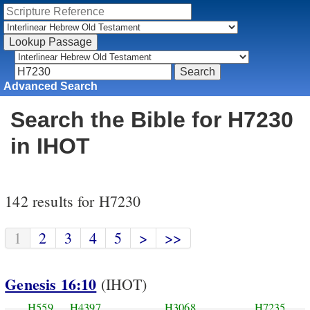
Advanced Search
Search the Bible for H7230
in IHOT
142 results for H7230
1
2
3
4
5
>
>>
Genesis 16:10
(IHOT)
H559
H4397
H3068
H7235