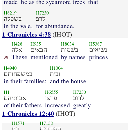
made
he as the sycamore trees
that
H8219
H7230
לרב׃
בשׁפלה
in the vale,
for abundance.
1 Chronicles 4:38
(IHOT)
H428
H935
H8034
H5387
נשׂיאים
בשׁמות
הבאים
אלה
These
mentioned
by names
princes
38
H4940
H1004
ובית
במשׁפחותם
in their families:
and the house
H1
H6555
H7230
לרוב׃
פרצו
אבותיהם
of their fathers
increased
greatly.
1 Chronicles 12:40
(IHOT)
H1571
H7138
הקרובים
וגם