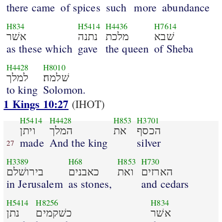
there came
of spices
such
more
abundance
H834
H5414
H4436
H7614
שׁבא
מלכת
נתנה
אשׁר
as these which
gave
the queen
of Sheba
H4428
H8010
שׁלמה׃
למלך
to king
Solomon.
1 Kings 10:27
(IHOT)
H5414
H4428
H853
H3701
הכסף
את
המלך
ויתן
made
And the king
silver
27
H3389
H68
H853
H730
הארזים
ואת
כאבנים
בירושׁלם
in Jerusalem
as stones,
and cedars
H5414
H8256
H834
אשׁר
כשׁקמים
נתן