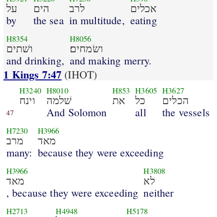
אכלים
לרב
הים
על
by
the sea
in multitude,
eating
H8354
H8056
ושׂמחים׃
ושׁתים
and drinking,
and making merry.
1 Kings 7:47
(IHOT)
H3240
H8010
H853
H3605
H3627
הכלים
כל
את
שׁלמה
וינח
And Solomon
all
the vessels
47
H7230
H3966
מאד
מרב
many:
because they were exceeding
H3966
H3808
לא
מאד
, because they were exceeding
neither
H2713
H4948
H5178