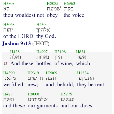
H3808
H8085
H6963
בקול
שׁמעת
לא
thou wouldest not
obey
the voice
H3068
H430
אלהיך׃
יהוה
of the LORD
thy God.
Joshua 9:13
(IHOT)
H428
H4997
H3196
H834
אשׁר
היין
נאדות
ואלה
And these
bottles
of wine,
which
13
H4390
H2319
H2009
H1234
התבקעו
והנה
חדשׁים
מלאנו
we filled,
new;
and, behold,
they be rent:
H428
H8008
H5275
ונעלינו
שׂלמותינו
ואלה
and these
our garments
and our shoes