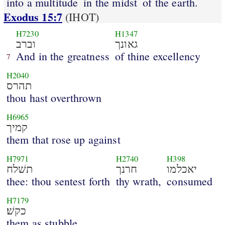
into a multitude
in the midst
of the earth.
Exodus 15:7
(IHOT)
H7230
H1347
גאונך
וברב
And in the greatness
of thine excellency
7
H2040
תהרס
thou hast overthrown
H6965
קמיך
them that rose up against
H7971
H2740
H398
יאכלמו
חרנך
תשׁלח
thee: thou sentest forth
thy wrath,
consumed
H7179
כקשׁ׃
them as stubble.