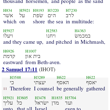
thousand
horsemen,
and people
as the sand
H834
H5921
H8193
H3220
H7230
לרב
הים
שׂפת
על
אשׁר
which
on
shore
the sea
in multitude:
H5927
H2583
H4363
במכמשׂ
ויחנו
ויעלו
and they came up,
and pitched
in Michmash,
H6926
H1007
בית און׃
קדמת
eastward
from Beth-aven.
2 Samuel 17:11
(IHOT)
H3588
H3289
H622
H622
יאסף
האסף
יעצתי
כי
Therefore
I counsel
be generally
gathered
11
H5921
H3605
H3478
H1835
H5704
ועד
מדן
ישׂראל
כל
עליך
unto
that all
Israel
even to