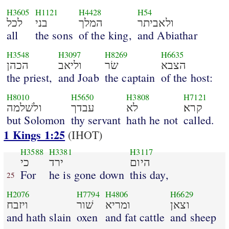
H3605
H1121
H4428
H54
ולאביתר
המלך
בני
לכל
all
the sons
of the king,
and Abiathar
H3548
H3097
H8269
H6635
הצבא
שׂר
וליאב
הכהן
the priest,
and Joab
the captain
of the host:
H8010
H5650
H3808
H7121
קרא׃
לא
עבדך
ולשׁלמה
but Solomon
thy servant
hath he not
called.
1 Kings 1:25
(IHOT)
H3588
H3381
H3117
היום
ירד
כי
For
he is gone down
this day,
25
H2076
H7794
H4806
H6629
וצאן
ומריא
שׁור
ויזבח
and hath slain
oxen
and fat cattle
and sheep