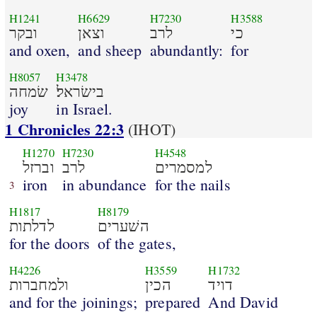
H1241
H6629
H7230
H3588
כי
לרב
וצאן
ובקר
and oxen,
and sheep
abundantly:
for
H8057
H3478
בישׂראל׃
שׂמחה
joy
in Israel.
1 Chronicles 22:3
(IHOT)
H1270
H7230
H4548
למסמרים
לרב
וברזל
iron
in abundance
for the nails
3
H1817
H8179
השׁערים
לדלתות
for the doors
of the gates,
H4226
H3559
H1732
דויד
הכין
ולמחברות
and for the joinings;
prepared
And David