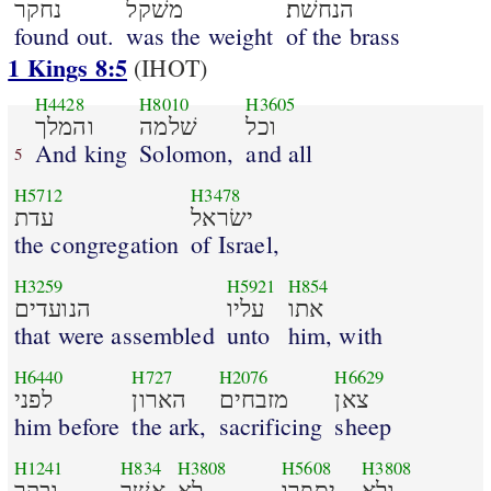
הנחשׁת׃
משׁקל
נחקר
found out.
was the weight
of the brass
1 Kings 8:5
(IHOT)
H4428
H8010
H3605
וכל
שׁלמה
והמלך
And king
Solomon,
and all
5
H5712
H3478
ישׂראל
עדת
the congregation
of Israel,
H3259
H5921
H854
אתו
עליו
הנועדים
that were assembled
unto
him, with
H6440
H727
H2076
H6629
צאן
מזבחים
הארון
לפני
him before
the ark,
sacrificing
sheep
H1241
H834
H3808
H5608
H3808
ולא
יספרו
לא
אשׁר
ובקר