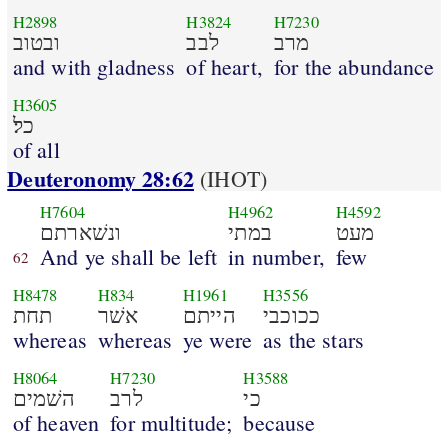
H2898
H3824
H7230
מרב
לבב
ובטוב
and with gladness
of heart,
for the abundance
H3605
כל׃
of all
Deuteronomy 28:62
(IHOT)
H7604
H4962
H4592
מעט
במתי
ונשׁארתם
And ye shall be left
in number,
few
62
H8478
H834
H1961
H3556
ככוכבי
הייתם
אשׁר
תחת
whereas
whereas
ye were
as the stars
H8064
H7230
H3588
כי
לרב
השׁמים
of heaven
for multitude;
because