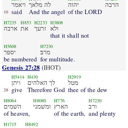
הרבה
יהוה
לה מלאך
ויאמר
said
And the angel
of the LORD
10
H7235
H853
H2233
H3808
ולא
זרעך
את
ארבה
that it shall not
H5608
H7230
מרב׃
יספר
be numbered
for multitude.
Genesis 27:28
(IHOT)
H5414
H430
H2919
מטל
לך האלהים
ויתן
give
Therefore God
thee of the dew
28
H8064
H8080
H776
H7230
ורב
הארץ
ומשׁמני
השׁמים
of heaven,
of the earth,
and plenty
H1715
H8492