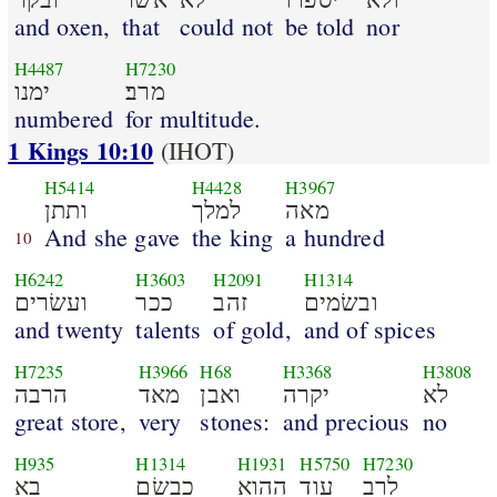
and oxen,
that
could not
be told
nor
H4487
H7230
מרב׃
ימנו
numbered
for multitude.
1 Kings 10:10
(IHOT)
H5414
H4428
H3967
מאה
למלך
ותתן
And she gave
the king
a hundred
10
H6242
H3603
H2091
H1314
ובשׂמים
זהב
ככר
ועשׂרים
and twenty
talents
of gold,
and of spices
H7235
H3966
H68
H3368
H3808
לא
יקרה
ואבן
מאד
הרבה
great store,
very
stones:
and precious
no
H935
H1314
H1931
H5750
H7230
לרב
עוד
ההוא
כבשׂם
בא