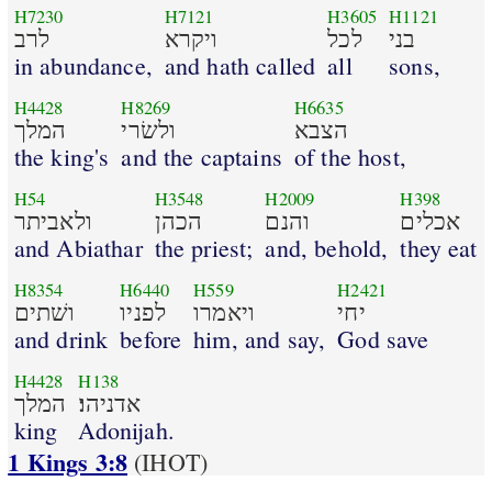
H7230
H7121
H3605
H1121
בני
לכל
ויקרא
לרב
in abundance,
and hath called
all
sons,
H4428
H8269
H6635
הצבא
ולשׂרי
המלך
the king's
and the captains
of the host,
H54
H3548
H2009
H398
אכלים
והנם
הכהן
ולאביתר
and Abiathar
the priest;
and, behold,
they eat
H8354
H6440
H559
H2421
יחי
ויאמרו
לפניו
ושׁתים
and drink
before
him, and say,
God save
H4428
H138
אדניהו׃
המלך
king
Adonijah.
1 Kings 3:8
(IHOT)