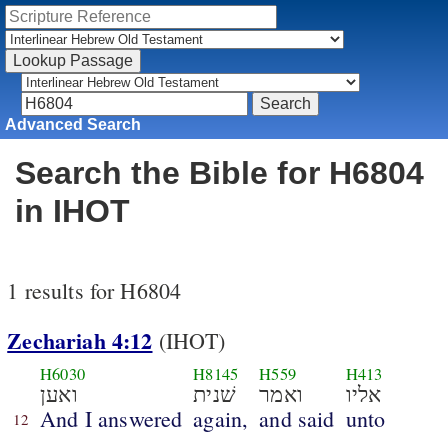
Advanced Search
Search the Bible for H6804
in IHOT
1 results for H6804
Zechariah 4:12
(IHOT)
H6030
H8145
H559
H413
אליו
ואמר
שׁנית
ואען
And I answered
again,
and said
unto
12