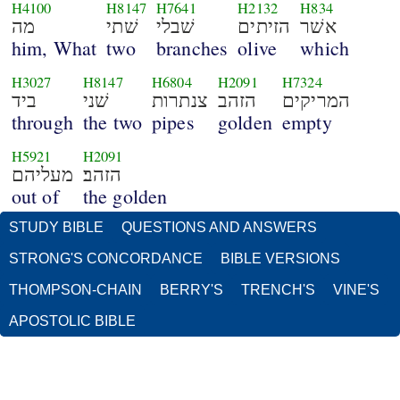
H4100
H8147
H7641
H2132
H834
אשׁר
הזיתים
שׁבלי
שׁתי
מה
him, What
two
branches
olive
which
H3027
H8147
H6804
H2091
H7324
המריקים
הזהב
צנתרות
שׁני
ביד
through
the two
pipes
golden
empty
H5921
H2091
הזהב׃
מעליהם
out of
the golden
STUDY BIBLE
QUESTIONS AND ANSWERS
STRONG'S CONCORDANCE
BIBLE VERSIONS
THOMPSON-CHAIN
BERRY'S
TRENCH'S
VINE'S
APOSTOLIC BIBLE