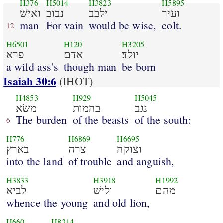
H376
H5014
H3823
H5895
ועיר
ילבב
נבוב
ואישׁ
man
For vain
would be wise,
colt.
12
H6501
H120
H3205
יולד׃
אדם
פרא
a wild ass's
though man
be born
Isaiah 30:6
(IHOT)
H4853
H929
H5045
נגב
בהמות
משׂא
The burden
of the beasts
of the south:
6
H776
H6869
H6695
וצוקה
צרה
בארץ
into the land
of trouble
and anguish,
H3833
H3918
H1992
מהם
ולישׁ
לביא
whence the young
and old lion,
H660
H8314