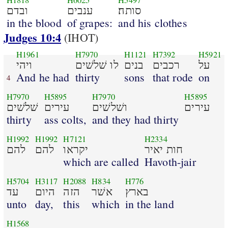
H1818
H6025
H5497
סותה׃
ענבים
ובדם
in the blood
of grapes:
and his clothes
Judges 10:4
(IHOT)
H1961
H7970
H1121
H7392
H5921
על
רכבים
בנים
לו שׁלשׁים
ויהי
And he had
thirty
sons
that rode
on
4
H7970
H5895
H7970
H5895
עירים
ושׁלשׁים
עירים
שׁלשׁים
thirty
ass colts,
and they had thirty
H1992
H1992
H7121
H2334
חות יאיר
יקראו
להם
להם
which are called
Havoth-jair
H5704
H3117
H2088
H834
H776
בארץ
אשׁר
הזה
היום
עד
unto
day,
this
which
in the land
H1568