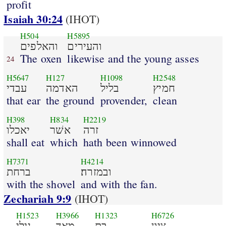
profit
Isaiah 30:24
(IHOT)
H504
H5895
והעירים
והאלפים
The oxen
likewise and the young asses
24
H5647
H127
H1098
H2548
חמיץ
בליל
האדמה
עבדי
that ear
the ground
provender,
clean
H398
H834
H2219
זרה
אשׁר
יאכלו
shall eat
which
hath been winnowed
H7371
H4214
ובמזרה׃
ברחת
with the shovel
and with the fan.
Zechariah 9:9
(IHOT)
H1523
H3966
H1323
H6726
ציון
בת
מאד
גילי