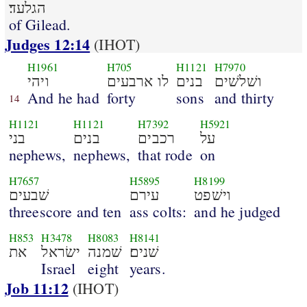
הגלעד׃
of Gilead.
Judges 12:14
(IHOT)
H1961
H705
H1121
H7970
ושׁלשׁים
בנים
לו ארבעים
ויהי
And he had
forty
sons
and thirty
14
H1121
H1121
H7392
H5921
על
רכבים
בנים
בני
nephews,
nephews,
that rode
on
H7657
H5895
H8199
וישׁפט
עירם
שׁבעים
threescore and ten
ass colts:
and he judged
H853
H3478
H8083
H8141
שׁנים׃
שׁמנה
ישׂראל
את
Israel
eight
years.
Job 11:12
(IHOT)