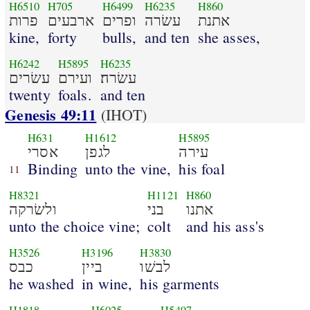
H6510
H705
H6499
H6235
H860
אתנת
עשׂרה
ופרים
ארבעים
פרות
kine,
forty
bulls,
and ten
she asses,
H6242
H5895
H6235
עשׂרה׃
ועירם
עשׂרים
twenty
foals.
and ten
Genesis 49:11
(IHOT)
H631
H1612
H5895
עירה
לגפן
אסרי
Binding
unto the vine,
his foal
11
H8321
H1121
H860
אתנו
בני
ולשׂרקה
unto the choice vine;
colt
and his ass's
H3526
H3196
H3830
לבשׁו
ביין
כבס
he washed
in wine,
his garments