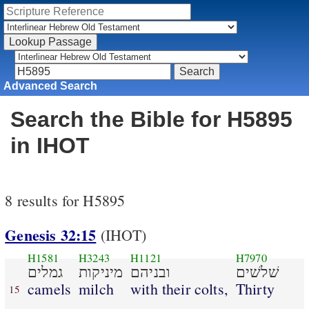
Advanced Search
Search the Bible for H5895
in IHOT
8 results for H5895
Genesis 32:15
(IHOT)
H1581
H3243
H1121
H7970
שׁלשׁים
ובניהם
מיניקות
גמלים
camels
milch
with their colts,
Thirty
15