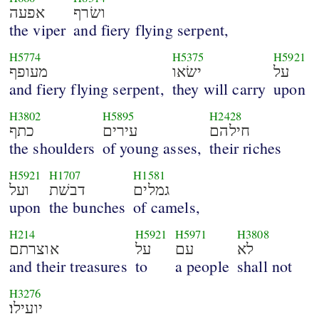
ושׂרף
אפעה
the viper
and fiery flying serpent,
H5774
H5375
H5921
על
ישׂאו
מעופף
and fiery flying serpent,
they will carry
upon
H3802
H5895
H2428
חילהם
עירים
כתף
the shoulders
of young asses,
their riches
H5921
H1707
H1581
גמלים
דבשׁת
ועל
upon
the bunches
of camels,
H214
H5921
H5971
H3808
לא
עם
על
אוצרתם
and their treasures
to
a people
shall not
H3276
יועילו׃