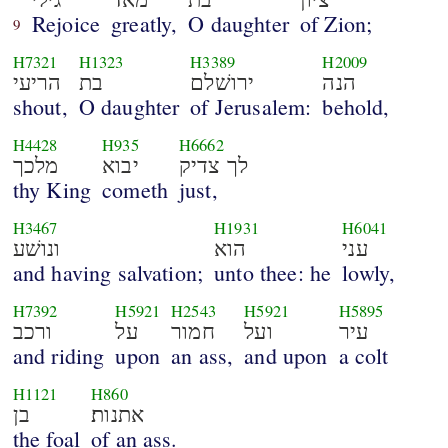
Rejoice
greatly,
O daughter
of Zion;
9
H7321
H1323
H3389
H2009
הנה
ירושׁלם
בת
הריעי
shout,
O daughter
of Jerusalem:
behold,
H4428
H935
H6662
לך צדיק
יבוא
מלכך
thy King
cometh
just,
H3467
H1931
H6041
עני
הוא
ונושׁע
and having salvation;
unto thee: he
lowly,
H7392
H5921
H2543
H5921
H5895
עיר
ועל
חמור
על
ורכב
and riding
upon
an ass,
and upon
a colt
H1121
H860
אתנות׃
בן
the foal
of an ass.