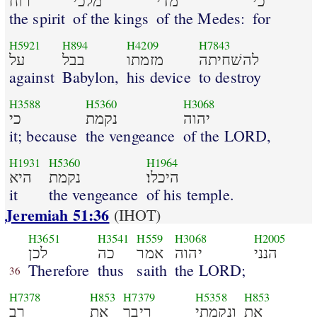
כי
מדי
מלכי
רוח
the spirit
of the kings
of the Medes:
for
H5921
H894
H4209
H7843
להשׁחיתה
מזמתו
בבל
על
against
Babylon,
his device
to destroy
H3588
H5360
H3068
יהוה
נקמת
כי
it; because
the vengeance
of the LORD,
H1931
H5360
H1964
היכלו׃
נקמת
היא
it
the vengeance
of his temple.
Jeremiah 51:36
(IHOT)
H3651
H3541
H559
H3068
H2005
הנני
יהוה
אמר
כה
לכן
Therefore
thus
saith
the LORD;
36
H7378
H853
H7379
H5358
H853
את
ונקמתי
ריבך
את
רב