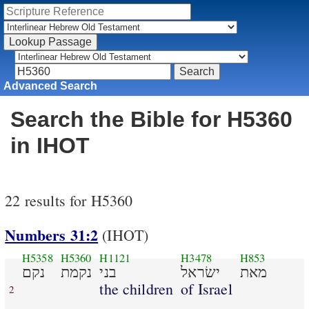
Advanced Search
Search the Bible for H5360
in IHOT
22 results for H5360
Numbers 31:2
(IHOT)
H5358
H5360
H1121
H3478
H853
מאת
ישׂראל
בני
נקמת
נקם
the children
of Israel
2