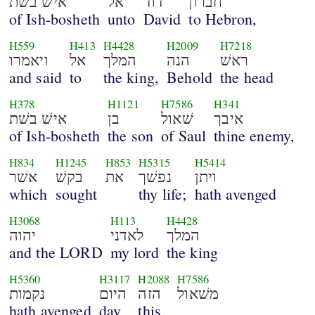
חברון
דוד
אל
אישׁ בשׁת
of Ish-bosheth
unto
David
to Hebron,
H559
H413
H4428
H2009
H7218
ראשׁ
הנה
המלך
אל
ויאמרו
and said
to
the king,
Behold
the head
H378
H1121
H7586
H341
איבך
שׁאול
בן
אישׁ בשׁת
of Ish-bosheth
the son
of Saul
thine enemy,
H834
H1245
H853
H5315
H5414
ויתן
נפשׁך
את
בקשׁ
אשׁר
which
sought
thy life;
hath avenged
H3068
H113
H4428
המלך
לאדני
יהוה
and the LORD
my lord
the king
H5360
H3117
H2088
H7586
משׁאול
הזה
היום
נקמות
hath avenged
day
this