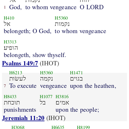
God,
to whom vengeance
O LORD
1
H410
H5360
נקמות
אל
belongeth; O God,
to whom vengeance
H3313
הופיע׃
belongeth, show thyself.
Psalms 149:7
(IHOT)
H6213
H5360
H1471
בגוים
נקמה
לעשׂות
To execute
vengeance
upon the heathen,
7
H8433
H1077
H3816
אמים׃
בל
תוכחת
punishments
upon the people;
Jeremiah 11:20
(IHOT)
H3068
H6635
H8199