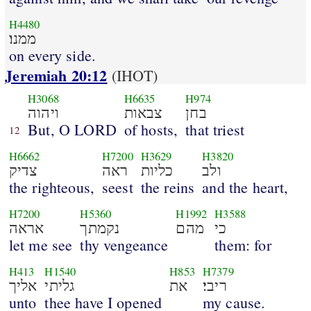
H4480
ממנו׃
on every side.
Jeremiah 20:12
(IHOT)
H3068
H6635
H974
בחן
צבאות
ויהוה
But, O LORD
of hosts,
that triest
12
H6662
H7200
H3629
H3820
ולב
כליות
ראה
צדיק
the righteous,
seest
the reins
and the heart,
H7200
H5360
H1992
H3588
כי
מהם
נקמתך
אראה
let me see
thy vengeance
them: for
H413
H1540
H853
H7379
ריבי׃
את
גליתי
אליך
unto
thee have I opened
my cause.