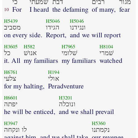
מגור
רבים
דבת
שׁמעתי
כי
For
I heard
the defaming
of many,
fear
10
H5439
H5046
H5046
ונגידנו
הגידו
מסביב
on every side.
Report,
and we will report
H3605
H582
H7965
H8104
שׁמרי
שׁלומי
אנושׁ
כל
it. All
my familiars
my familiars
watched
H6761
H194
אולי
צלעי
for my halting,
Peradventure
H6601
H3201
ונוכלה
יפתה
he will be enticed,
and we shall prevail
H3947
H5360
נקמתנו
לו ונקחה
against him, and we shall take
our revenge