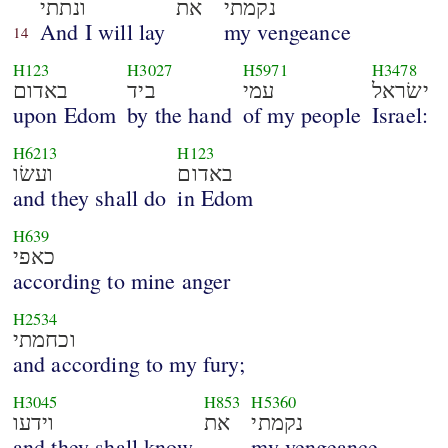
נקמתי
את
ונתתי
And I will lay
my vengeance
14
H123
H3027
H5971
H3478
ישׂראל
עמי
ביד
באדום
upon Edom
by the hand
of my people
Israel:
H6213
H123
באדום
ועשׂו
and they shall do
in Edom
H639
כאפי
according to mine anger
H2534
וכחמתי
and according to my fury;
H3045
H853
H5360
נקמתי
את
וידעו
and they shall know
my vengeance,