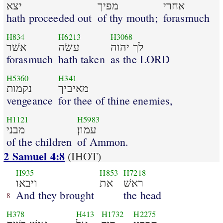
אחרי
מפיך
יצא
hath proceeded out
of thy mouth;
forasmuch
H834
H6213
H3068
לך יהוה
עשׂה
אשׁר
forasmuch
hath taken
as the LORD
H5360
H341
מאיביך
נקמות
vengeance
for thee of thine enemies,
H1121
H5983
עמון׃
מבני
of the children
of Ammon.
2 Samuel 4:8
(IHOT)
H935
H853
H7218
ראשׁ
את
ויבאו
And they brought
the head
8
H378
H413
H1732
H2275