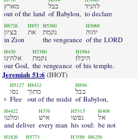
להגיד
בבל
מארץ
out of the land
of Babylon,
to declare
H6726
H853
H5360
H3068
יהוה
נקמת
את
בציון
in Zion
the vengeance
of the LORD
H430
H5360
H1964
היכלו׃
נקמת
אלהינו
our God,
the vengeance
of his temple.
Jeremiah 51:6
(IHOT)
H5127
H8432
H894
בבל
מתוך
נסו
Flee
out of the midst
of Babylon,
6
H4422
H376
H5315
H408
אל
נפשׁו
אישׁ
ומלטו
and deliver
every man
his soul:
be not
H1826
H5771
H3588
H6256