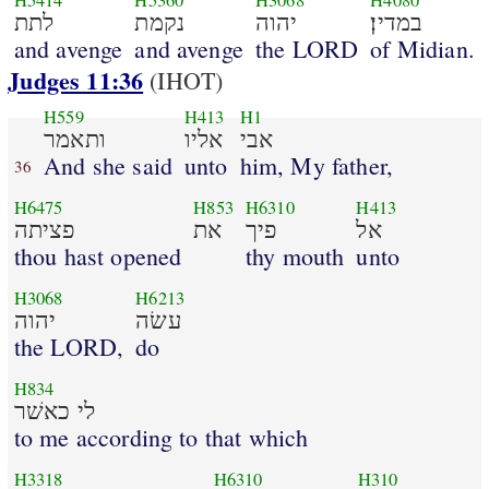
H5414
H5360
H3068
H4080
במדין׃
יהוה
נקמת
לתת
and avenge
and avenge
the LORD
of Midian.
Judges 11:36
(IHOT)
H559
H413
H1
אבי
אליו
ותאמר
And she said
unto
him, My father,
36
H6475
H853
H6310
H413
אל
פיך
את
פציתה
thou hast opened
thy mouth
unto
H3068
H6213
עשׂה
יהוה
the LORD,
do
H834
לי כאשׁר
to me according to that which
H3318
H6310
H310