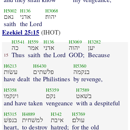
H5002
H136
H3068
יהוה׃
אדני
נאם
saith
the Lord
Ezekiel 25:15
(IHOT)
H3541
H559
H136
H3069
H3282
יען
יהוה
אדני
אמר
כה
Thus
saith
the Lord
GOD;
Because
15
H6213
H6430
H5360
בנקמה
פלשׁתים
עשׂות
have dealt
the Philistines
by revenge,
H5358
H5359
H7589
בשׁאט
נקם
וינקמו
and have taken
vengeance
with a despiteful
H5315
H4889
H342
H5769
עולם׃
איבת
למשׁחית
בנפשׁ
heart,
to destroy
hatred;
for the old