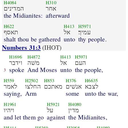
H4084
H310
אחר
המדינים
the Midianites:
afterward
H622
H413
H5971
עמיך׃
אל
תאסף
shalt thou be gathered
unto
thy people.
Numbers 31:3
(IHOT)
H1696
H4872
H413
H5971
העם
אל
משׁה
וידבר
spoke
And Moses
unto
the people,
3
H559
H2502
H853
H376
H6635
לצבא
אנשׁים
מאתכם
החלצו
לאמר
saying,
Arm
some
unto the war,
H1961
H5921
H4080
מדין
על
ויהיו
and let them go
against
the Midianites,