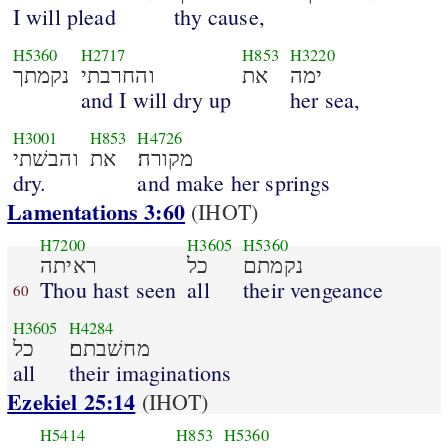
I will plead
thy cause,
H5360
H2717
H853
H3220
ימה
את
והחרבתי
נקמתך
and I will dry up
her sea,
H3001
H853
H4726
מקורה׃
את
והבשׁתי
dry.
and make her springs
Lamentations 3:60
(IHOT)
H7200
H3605
H5360
נקמתם
כל
ראיתה
Thou hast seen
all
their vengeance
60
H3605
H4284
מחשׁבתם׃
כל
all
their imaginations
Ezekiel 25:14
(IHOT)
H5414
H853
H5360