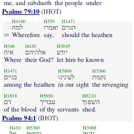
me, and subdueth
the people
under
Psalms 79:10
(IHOT)
H4100
H559
H1471
הגוים
יאמרו
למה
Wherefore
say,
should the heathen
10
H346
H430
H3045
יודע
אלהיהם
איה
Where
their God?
let him be known
H1471
H5869
H5360
נקמת
לעינינו
בגיים
among the heathen
in our sight
the revenging
H1818
H5650
H8210
השׁפוך׃
עבדיך
דם
of the blood
of thy servants
shed.
Psalms 94:1
(IHOT)
H410
H5360
H3068
יהוה
נקמות
אל