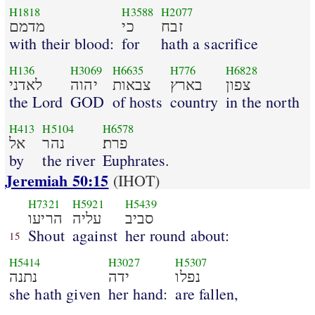
H1818
H3588
H2077
זבח
כי
מדמם
with their blood:
for
hath a sacrifice
H136
H3069
H6635
H776
H6828
צפון
בארץ
צבאות
יהוה
לאדני
the Lord
GOD
of hosts
country
in the north
H413
H5104
H6578
פרת׃
נהר
אל
by
the river
Euphrates.
Jeremiah 50:15
(IHOT)
H7321
H5921
H5439
סביב
עליה
הריעו
Shout
against
her round about:
15
H5414
H3027
H5307
נפלו
ידה
נתנה
she hath given
her hand:
are fallen,