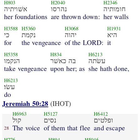
H803
H2040
H2346
חומותיה
נהרסו
אשׁויתיה
her foundations
are thrown down:
her walls
H3588
H5360
H3068
H1931
היא
יהוה
נקמת
כי
for
the vengeance
of the LORD:
it
H5358
H834
H6213
עשׂתה
בה כאשׁר
הנקמו
take vengeance
upon her; as
she hath done,
H6213
עשׂו׃
do
Jeremiah 50:28
(IHOT)
H6963
H5127
H6412
ופלטים
נסים
קול
The voice
of them that flee
and escape
28
H776
H894
H5046