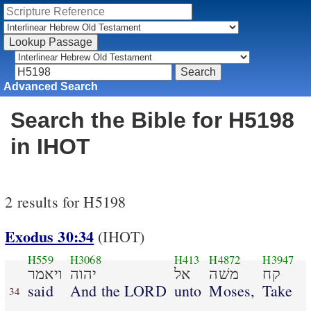
Advanced Search
Search the Bible for H5198
in IHOT
2 results for H5198
Exodus 30:34
(IHOT)
H559
H3068
H413
H4872
H3947
קח
משׁה
אל
יהוה
ויאמר
said
And the LORD
unto
Moses,
Take
34