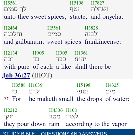
H5561
H5198
H7827
ושׁחלת
נטף
לך סמים
unto thee sweet spices,
stacte,
and onycha,
H2464
H5561
H3828
ולבנה
סמים
וחלבנה
and galbanum;
sweet spices
frankincense:
H2134
H905
H905
H1961
יהיה׃
בבד
בד
זכה
with pure
of each
a like
shall there be
Job 36:27
(IHOT)
H3588
H1639
H5198
H4325
מים
נטפי
יגרע
כי
For
he maketh small
the drops
of water:
27
H2212
H4306
H108
לאדו׃
מטר
יזקו
they pour down
rain
according to the vapor
STUDY BIBLE
QUESTIONS AND ANSWERS