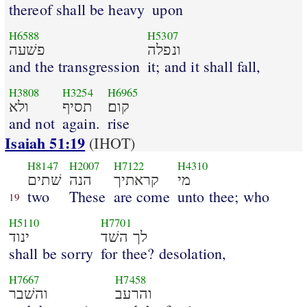
thereof shall be heavy
upon
H6588
H5307
ונפלה
פשׁעה
and the transgression
it; and it shall fall,
H3808
H3254
H6965
קום׃
תסיף
ולא
and not
again.
rise
Isaiah 51:19
(IHOT)
H8147
H2007
H7122
H4310
מי
קראתיך
הנה
שׁתים
two
These
are come
unto thee; who
19
H5110
H7701
לך השׁד
ינוד
shall be sorry
for thee? desolation,
H7667
H7458
והרעב
והשׁבר