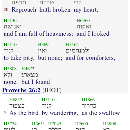
לבי
שׁברה
חרפה
Reproach
hath broken
my heart;
20
H5136
H6960
ואקוה
ואנושׁה
and I am full of heaviness:
and I looked
H5110
H369
H5162
ולמנחמים
ואין
לנוד
to take pity,
but none;
and for comforters,
H3808
H4672
מצאתי׃
ולא
none.
but I found
Proverbs 26:2
(IHOT)
H6833
H5110
H1866
כדרור
לנוד
כצפור
As the bird
by wandering,
as the swallow
2
H5774
H3651
H7045
H2600
H3808
לא
חנם
קללת
כן
לעוף