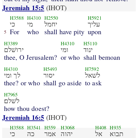
Jeremiah 15:5
(IHOT)
H3588
H4310
H2550
H5921
עליך
יחמל
מי
כי
For
who
shall have pity
upon
5
H3389
H4310
H5110
ינוד
ומי
ירושׁלם
thee, O Jerusalem?
or who
shall bemoan
H4310
H5493
H7592
לשׁאל
יסור
לך ומי
thee? or who
shall go aside
to ask
H7965
לשׁלם׃
how thou doest?
Jeremiah 16:5
(IHOT)
H3588
H3541
H559
H3068
H408
H935
תבוא
אל
יהוה
אמר
כה
כי