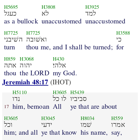
H5695
H3808
H3925
למד
לא
כעגל
as a bullock
unaccustomed
unaccustomed
H7725
H7725
H3588
כי
ואשׁובה
השׁיבני
turn
thou me, and I shall be turned;
for
H859
H3068
H430
אלהי׃
יהוה
אתה
thou
the LORD
my God.
Jeremiah 48:17
(IHOT)
H5110
H3605
H5439
סביביו
לו כל
נדו
him, bemoan
All
ye that are about
17
H3605
H3045
H8034
H559
אמרו
שׁמו
ידעי
וכל
him; and all
ye that know
his name,
say,