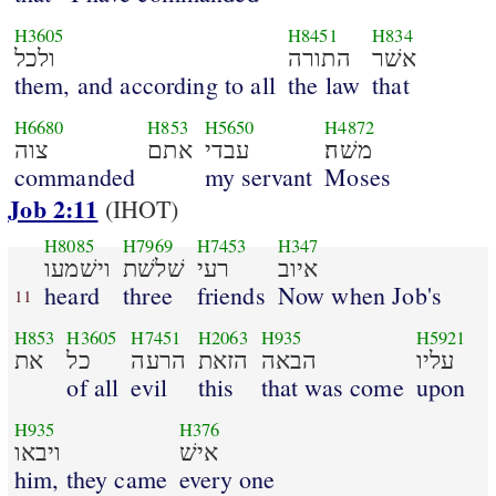
H3605
H8451
H834
אשׁר
התורה
ולכל
them, and according to all
the law
that
H6680
H853
H5650
H4872
משׁה׃
עבדי
אתם
צוה
commanded
my servant
Moses
Job 2:11
(IHOT)
H8085
H7969
H7453
H347
איוב
רעי
שׁלשׁת
וישׁמעו
heard
three
friends
Now when Job's
11
H853
H3605
H7451
H2063
H935
H5921
עליו
הבאה
הזאת
הרעה
כל
את
of all
evil
this
that was come
upon
H935
H376
אישׁ
ויבאו
him, they came
every one