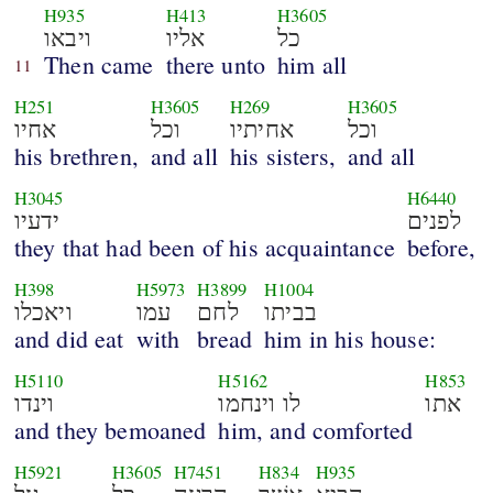
H935
H413
H3605
כל
אליו
ויבאו
Then came
there unto
him all
11
H251
H3605
H269
H3605
וכל
אחיתיו
וכל
אחיו
his brethren,
and all
his sisters,
and all
H3045
H6440
לפנים
ידעיו
they that had been of his acquaintance
before,
H398
H5973
H3899
H1004
בביתו
לחם
עמו
ויאכלו
and did eat
with
bread
him in his house:
H5110
H5162
H853
אתו
לו וינחמו
וינדו
and they bemoaned
him, and comforted
H5921
H3605
H7451
H834
H935