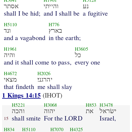
H5641
H1961
H5128
נע
והייתי
אסתר
shall I be hid;
and I shall be
a fugitive
H5110
H776
בארץ
ונד
and a vagabond
in the earth;
H1961
H3605
כל
והיה
and it shall come to pass,
every one
H4672
H2026
יהרגני׃
מצאי
that findeth
me shall slay
1 Kings 14:15
(IHOT)
H5221
H3068
H853
H3478
ישׂראל
את
יהוה
והכה
shall smite
For the LORD
Israel,
15
H834
H5110
H7070
H4325