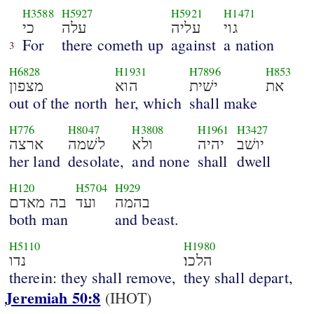
H3588
H5927
H5921
H1471
גוי
עליה
עלה
כי
For
there cometh up
against
a nation
3
H6828
H1931
H7896
H853
את
ישׁית
הוא
מצפון
out of the north
her, which
shall make
H776
H8047
H3808
H1961
H3427
יושׁב
יהיה
ולא
לשׁמה
ארצה
her land
desolate,
and none
shall
dwell
H120
H5704
H929
בהמה
ועד
בה מאדם
both man
and beast.
H5110
H1980
הלכו׃
נדו
therein: they shall remove,
they shall depart,
Jeremiah 50:8
(IHOT)