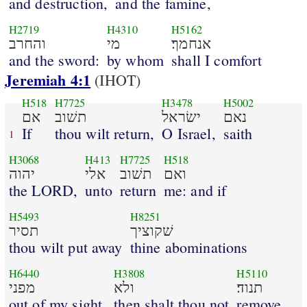
and destruction,
and the famine,
H2719
H4310
H5162
אנחמך׃
מי
והחרב
and the sword:
by whom
shall I comfort
Jeremiah 4:1
(IHOT)
H518
H7725
H3478
H5002
נאם
ישׂראל
תשׁוב
אם
If
thou wilt return,
O Israel,
saith
1
H3068
H413
H7725
H518
ואם
תשׁוב
אלי
יהוה
the LORD,
unto
return
me: and if
H5493
H8251
שׁקוציך
תסיר
thou wilt put away
thine abominations
H6440
H3808
H5110
תנוד׃
ולא
מפני
out of my sight,
then shalt thou not
remove.