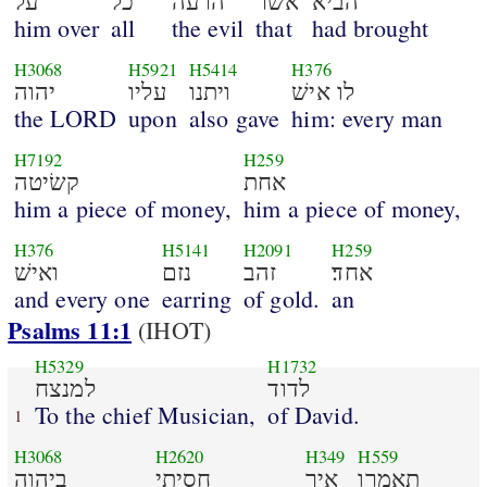
הביא
אשׁר
הרעה
כל
על
him over
all
the evil
that
had brought
H3068
H5921
H5414
H376
לו אישׁ
ויתנו
עליו
יהוה
the LORD
upon
also gave
him: every man
H7192
H259
אחת
קשׂיטה
him a piece of money,
him a piece of money,
H376
H5141
H2091
H259
אחד׃
זהב
נזם
ואישׁ
and every one
earring
of gold.
an
Psalms 11:1
(IHOT)
H5329
H1732
לדוד
למנצח
To the chief Musician,
of David.
1
H3068
H2620
H349
H559
תאמרו
איך
חסיתי
ביהוה