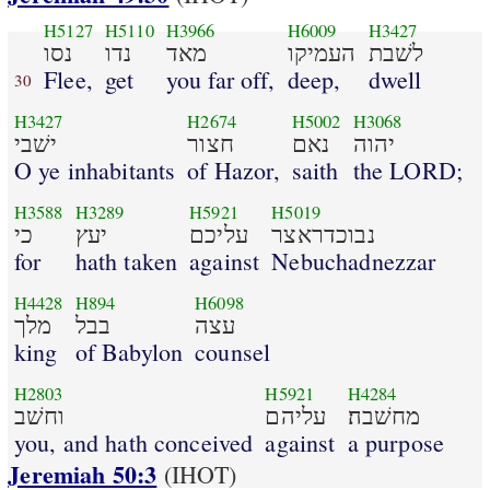
H5127
H5110
H3966
H6009
H3427
לשׁבת
העמיקו
מאד
נדו
נסו
Flee,
get
you far off,
deep,
dwell
30
H3427
H2674
H5002
H3068
יהוה
נאם
חצור
ישׁבי
O ye inhabitants
of Hazor,
saith
the LORD;
H3588
H3289
H5921
H5019
נבוכדראצר
עליכם
יעץ
כי
for
hath taken
against
Nebuchadnezzar
H4428
H894
H6098
עצה
בבל
מלך
king
of Babylon
counsel
H2803
H5921
H4284
מחשׁבה׃
עליהם
וחשׁב
you, and hath conceived
against
a purpose
Jeremiah 50:3
(IHOT)