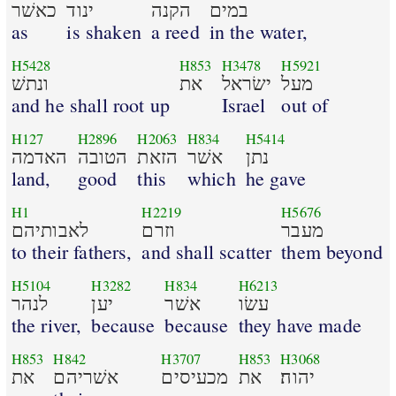
במים
הקנה
ינוד
כאשׁר
as
is shaken
a reed
in the water,
H5428
H853
H3478
H5921
מעל
ישׂראל
את
ונתשׁ
and he shall root up
Israel
out of
H127
H2896
H2063
H834
H5414
נתן
אשׁר
הזאת
הטובה
האדמה
land,
good
this
which
he gave
H1
H2219
H5676
מעבר
וזרם
לאבותיהם
to their fathers,
and shall scatter
them beyond
H5104
H3282
H834
H6213
עשׂו
אשׁר
יען
לנהר
the river,
because
because
they have made
H853
H842
H3707
H853
H3068
יהוה׃
את
מכעיסים
אשׁריהם
את