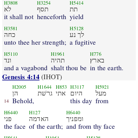
H3808
H3254
H5414
תת
תסף
לא
it shall not
henceforth
yield
H3581
H5128
לך נע
כחה
unto thee her strength;
a fugitive
H5110
H1961
H776
בארץ׃
תהיה
ונד
and a vagabond
shalt thou be
in the earth.
Genesis 4:14
(IHOT)
H2005
H1644
H853
H3117
H5921
מעל
היום
אתי
גרשׁת
הן
Behold,
this day
from
14
H6440
H127
H6440
ומפניך
האדמה
פני
the face
of the earth;
and from thy face