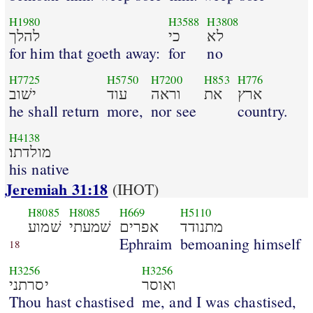
H1980
H3588
H3808
לא
כי
להלך
for him that goeth away:
for
no
H7725
H5750
H7200
H853
H776
ארץ
את
וראה
עוד
ישׁוב
he shall return
more,
nor see
country.
H4138
מולדתו׃
his native
Jeremiah 31:18
(IHOT)
H8085
H8085
H669
H5110
מתנודד
אפרים
שׁמעתי
שׁמוע
Ephraim
bemoaning himself
18
H3256
H3256
ואוסר
יסרתני
Thou hast chastised
me, and I was chastised,