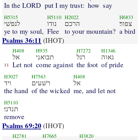
In the LORD
put I my trust:
how
say
H5315
H5110
H2022
H6833
צפור׃
הרכם
נודו
לנפשׁי
ye to my soul,
Flee
to your mountain?
a bird
Psalms 36:11
(IHOT)
H408
H935
H7272
H1346
גאוה
רגל
תבואני
אל
Let not
come against
the foot
of pride
11
H3027
H7563
H408
אל
רשׁעים
ויד
the hand
of the wicked
me, and let not
H5110
תנדני׃
remove
Psalms 69:20
(IHOT)
H2781
H7665
H3820