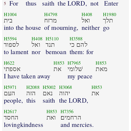
For
thus
saith
the LORD,
not
Enter
5
H1004
H4798
H408
H1980
תלך
ואל
מרזח
בית
into the house
of mourning,
neither
go
H5594
H408
H5110
H3588
להם כי
תנד
ואל
לספוד
to lament
nor
bemoan
them: for
H622
H853
H7965
H853
מאת
שׁלומי
את
אספתי
I have taken away
my peace
H5971
H2088
H5002
H3068
H853
את
יהוה
נאם
הזה
העם
people,
this
saith
the LORD,
H2617
H853
H7356
הרחמים׃
ואת
החסד
lovingkindness
and mercies.