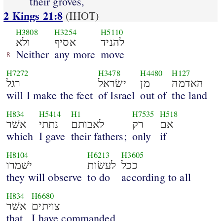
their groves,
2 Kings 21:8
(IHOT)
H3808
H3254
H5110
להניד
אסיף
ולא
Neither
any more
move
8
H7272
H3478
H4480
H127
האדמה
מן
ישׂראל
רגל
will I make the feet
of Israel
out of
the land
H834
H5414
H1
H7535
H518
אם
רק
לאבותם
נתתי
אשׁר
which
I gave
their fathers;
only
if
H8104
H6213
H3605
ככל
לעשׂות
ישׁמרו
they will observe
to do
according to all
H834
H6680
צויתים
אשׁר
that
I have commanded