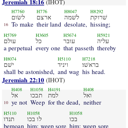
Jeremiah 18:16
(IHOT)
H7760
H776
H8047
H8292
שׁרוקת
לשׁמה
ארצם
לשׂום
To make
their land
desolate,
hissing;
16
H5769
H3605
H5674
H5921
עליה
עובר
כל
עולם
a perpetual
every one
that passeth
thereby
H8074
H5110
H7218
בראשׁו׃
ויניד
ישׁם
shall be astonished,
and wag
his head.
Jeremiah 22:10
(IHOT)
H408
H1058
H4191
H408
ואל
למת
תבכו
אל
ye not
Weep
for the dead,
neither
10
H5110
H1058
H1058
בכו
לו בכו
תנדו
bemoan
him: weep sore
him: weep sore