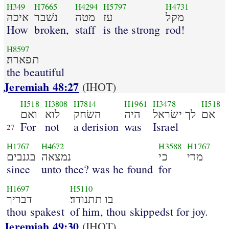
H349
H7665
H4294
H5797
H4731
מקל
עז
מטה
נשׁבר
איכה
How
broken,
staff
is the strong
rod!
H8597
תפארה׃
the beautiful
Jeremiah 48:27
(IHOT)
H518
H3808
H7814
H1961
H3478
H518
אם
לך ישׂראל
היה
השׂחק
לוא
ואם
For
not
a derision
was
Israel
27
H1767
H4672
H3588
H1767
מדי
כי
נמצאה
בגנבים
since
unto thee? was he found
for
H1697
H5110
בו תתנודד׃
דבריך
thou spakest
of him, thou skippedst for joy.
Jeremiah 49:30
(IHOT)