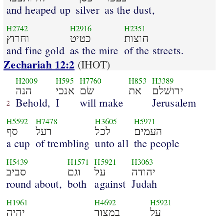
and heaped up
silver
as the dust,
H2742
H2916
H2351
חוצות׃
כטיט
וחרוץ
and fine gold
as the mire
of the streets.
Zechariah 12:2
(IHOT)
H2009
H595
H7760
H853
H3389
ירושׁלם
את
שׂם
אנכי
הנה
Behold,
I
will make
Jerusalem
2
H5592
H7478
H3605
H5971
העמים
לכל
רעל
סף
a cup
of trembling
unto all
the people
H5439
H1571
H5921
H3063
יהודה
על
וגם
סביב
round about,
both
against
Judah
H1961
H4692
H5921
על
במצור
יהיה