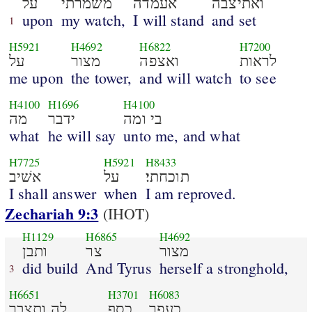
ואתיצבה
אעמדה
משׁמרתי
על
upon
my watch,
I will stand
and set
1
H5921
H4692
H6822
H7200
לראות
ואצפה
מצור
על
me upon
the tower,
and will watch
to see
H4100
H1696
H4100
בי ומה
ידבר
מה
what
he will say
unto me, and what
H7725
H5921
H8433
תוכחתי׃
על
אשׁיב
I shall answer
when
I am reproved.
Zechariah 9:3
(IHOT)
H1129
H6865
H4692
מצור
צר
ותבן
did build
And Tyrus
herself a stronghold,
3
H6651
H3701
H6083
כעפר
כסף
לה ותצבר