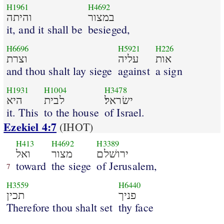
H1961
H4692
במצור
והיתה
it, and it shall be
besieged,
H6696
H5921
H226
אות
עליה
וצרת
and thou shalt lay siege
against
a sign
H1931
H1004
H3478
ישׂראל׃
לבית
היא
it. This
to the house
of Israel.
Ezekiel 4:7
(IHOT)
H413
H4692
H3389
ירושׁלם
מצור
ואל
toward
the siege
of Jerusalem,
7
H3559
H6440
פניך
תכין
Therefore thou shalt set
thy face