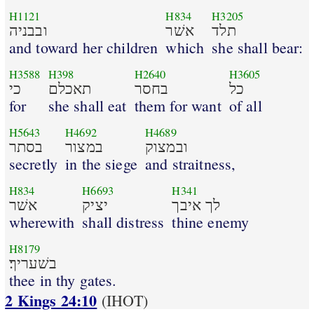
H1121
H834
H3205
תלד
אשׁר
ובבניה
and toward her children
which
she shall bear:
H3588
H398
H2640
H3605
כל
בחסר
תאכלם
כי
for
she shall eat
them for want
of all
H5643
H4692
H4689
ובמצוק
במצור
בסתר
secretly
in the siege
and straitness,
H834
H6693
H341
לך איבך
יציק
אשׁר
wherewith
shall distress
thine enemy
H8179
בשׁעריך׃
thee in thy gates.
2 Kings 24:10
(IHOT)