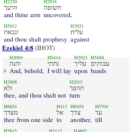
H2220
H2834
חשׂופה
וזרעך
and thine arm
uncovered,
H5012
H5921
עליה׃
ונבאת
and thou shalt prophesy
against
Ezekiel 4:8
(IHOT)
H2009
H5414
H5921
H5688
עבותים
עליך
נתתי
והנה
And, behold,
I will lay
upon
bands
8
H3808
H2015
תהפך
ולא
thee, and thou shalt not
turn
H6654
H413
H6654
H5704
עד
צדך
אל
מצדך
thee from one side
to
another,
till
H3615
H3117
H4692