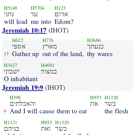
H5148
H5704
H123
אדום׃
עד
נחני
will lead
me into
Edom?
Jeremiah 10:17
(IHOT)
H622
H776
H3666
כנעתך
מארץ
אספי
Gather up
out of the land,
thy wares
17
H3427
H4692
במצור׃
ישׁבתי
O inhabitant
Jeremiah 19:9
(IHOT)
H398
H853
H1320
בשׂר
את
והאכלתים
And I will cause them to eat
the flesh
9
H1121
H853
H1320
בשׂר
ואת
בניהם