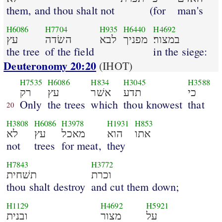
them, and thou shalt not
(for
man's
H6086
H7704
H935
H6440
H4692
במצור׃
מפניך
לבא
השׂדה
עץ
the tree
of the field
in the siege:
Deuteronomy 20:20
(IHOT)
H7535
H6086
H834
H3045
H3588
כי
תדע
אשׁר
עץ
רק
Only
the trees
which
thou knowest
that
20
H3808
H6086
H3978
H1931
H853
אתו
הוא
מאכל
עץ
לא
not
trees
for meat,
they
H7843
H3772
וכרת
תשׁחית
thou shalt destroy
and cut them down;
H1129
H4692
H5921
על
מצור
ובנית