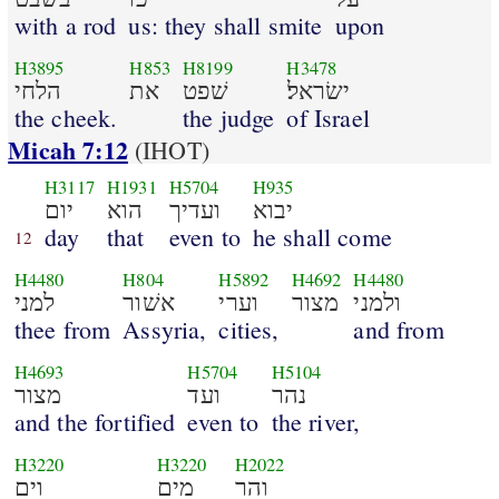
with a rod
us: they shall smite
upon
H3895
H853
H8199
H3478
ישׂראל׃
שׁפט
את
הלחי
the cheek.
the judge
of Israel
Micah 7:12
(IHOT)
H3117
H1931
H5704
H935
יבוא
ועדיך
הוא
יום
day
that
even to
he shall come
12
H4480
H804
H5892
H4692
H4480
ולמני
מצור
וערי
אשׁור
למני
thee from
Assyria,
cities,
and from
H4693
H5704
H5104
נהר
ועד
מצור
and the fortified
even to
the river,
H3220
H3220
H2022
והר
מים
וים