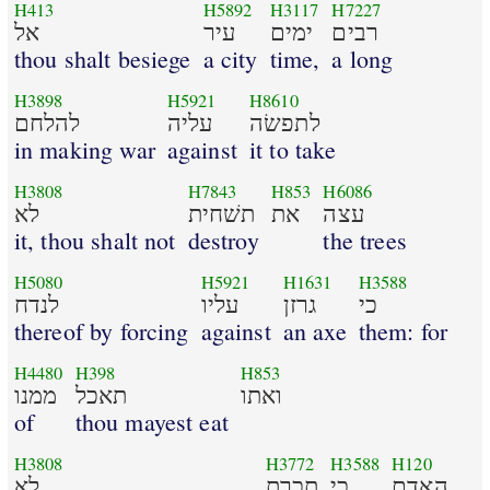
H413
H5892
H3117
H7227
רבים
ימים
עיר
אל
thou shalt besiege
a city
time,
a long
H3898
H5921
H8610
לתפשׂה
עליה
להלחם
in making war
against
it to take
H3808
H7843
H853
H6086
עצה
את
תשׁחית
לא
it, thou shalt not
destroy
the trees
H5080
H5921
H1631
H3588
כי
גרזן
עליו
לנדח
thereof by forcing
against
an axe
them: for
H4480
H398
H853
ואתו
תאכל
ממנו
of
thou mayest eat
H3808
H3772
H3588
H120
האדם
כי
תכרת
לא