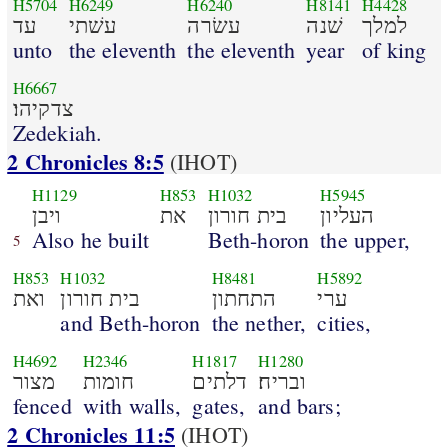
H5704
H6249
H6240
H8141
H4428
למלך
שׁנה
עשׂרה
עשׁתי
עד
unto
the eleventh
the eleventh
year
of king
H6667
צדקיהו׃
Zedekiah.
2 Chronicles 8:5
(IHOT)
H1129
H853
H1032
H5945
העליון
בית חורון
את
ויבן
Also he built
Beth-horon
the upper,
5
H853
H1032
H8481
H5892
ערי
התחתון
בית חורון
ואת
and Beth-horon
the nether,
cities,
H4692
H2346
H1817
H1280
ובריח׃
דלתים
חומות
מצור
fenced
with walls,
gates,
and bars;
2 Chronicles 11:5
(IHOT)