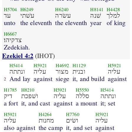
H5704
H6249
H6240
H8141
H4428
למלך
שׁנה
עשׂרה
עשׁתי
עד
unto
the eleventh
the eleventh
year
of king
H6667
צדקיהו׃
Zedekiah.
Ezekiel 4:2
(IHOT)
H5414
H5921
H4692
H1129
H5921
עליה
ובנית
מצור
עליה
ונתתה
And lay
against
siege
it, and build
against
2
H1785
H8210
H5921
H5550
H5414
ונתתה
סללה
עליה
ושׁפכת
דיק
a fort
it, and cast
against
a mount
it; set
H5921
H4264
H7760
H5921
עליה
ושׂים
מחנות
עליה
also against
the camp
it, and set
against