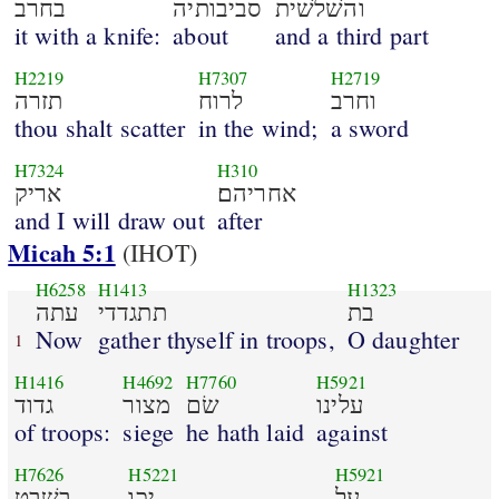
והשׁלשׁית
סביבותיה
בחרב
it with a knife:
about
and a third part
H2219
H7307
H2719
וחרב
לרוח
תזרה
thou shalt scatter
in the wind;
a sword
H7324
H310
אחריהם׃
אריק
and I will draw out
after
Micah 5:1
(IHOT)
H6258
H1413
H1323
בת
תתגדדי
עתה
Now
gather thyself in troops,
O daughter
1
H1416
H4692
H7760
H5921
עלינו
שׂם
מצור
גדוד
of troops:
siege
he hath laid
against
H7626
H5221
H5921
על
יכו
בשׁבט