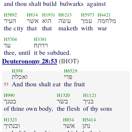
and thou shalt build
bulwarks
against
H5892
H834
H1931
H6213
H5973
H4421
מלחמה
עמך
עשׂה
הוא
אשׁר
העיר
the city
that
that
maketh
with
war
H5704
H3381
רדתה׃
עד
thee, until
it be subdued.
Deuteronomy 28:53
(IHOT)
H398
H6529
פרי
ואכלת
And thou shalt eat
the fruit
53
H990
H1320
H1121
בניך
בשׂר
בטנך
of thine own body,
the flesh
of thy sons
H1323
H834
H5414
נתן
אשׁר
ובנתיך