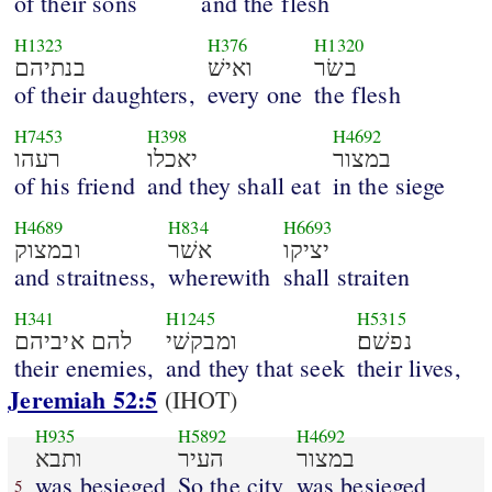
of their sons
and the flesh
H1323
H376
H1320
בשׂר
ואישׁ
בנתיהם
of their daughters,
every one
the flesh
H7453
H398
H4692
במצור
יאכלו
רעהו
of his friend
and they shall eat
in the siege
H4689
H834
H6693
יציקו
אשׁר
ובמצוק
and straitness,
wherewith
shall straiten
H341
H1245
H5315
נפשׁם׃
ומבקשׁי
להם איביהם
their enemies,
and they that seek
their lives,
Jeremiah 52:5
(IHOT)
H935
H5892
H4692
במצור
העיר
ותבא
was besieged
So the city
was besieged
5