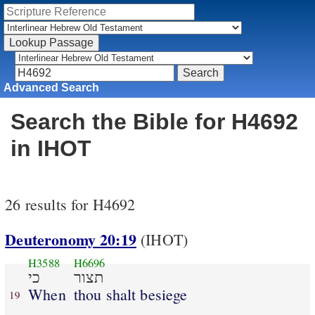
Advanced Search
Search the Bible for H4692
in IHOT
26 results for H4692
Deuteronomy 20:19
(IHOT)
H3588
H6696
תצור
כי
When
thou shalt besiege
19