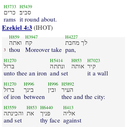
H3733
H5439
סביב׃
כרים
rams
it round about.
Ezekiel 4:3
(IHOT)
H859
H3947
H4227
לך מחבת
קח
ואתה
thou
Moreover take
pan,
3
H1270
H5414
H853
H7023
קיר
אותה
ונתתה
ברזל
unto thee an iron
and set
it a wall
H1270
H996
H996
H5892
העיר
ובין
בינך
ברזל
of iron
between
thee and the city:
H3559
H853
H6440
H413
אליה
פניך
את
והכינתה
and set
thy face
against