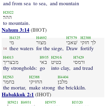
and from sea
to sea,
and mountain
H2022
ההר׃
to mountain.
Nahum 3:14
(IHOT)
H4325
H4692
H7579
H2388
לך חזקי
שׁאבי
מצור
מי
thee waters
for the siege,
Draw
fortify
14
H4013
H935
H2916
H7429
ורמסי
בטיט
באי
מבצריך
thy strongholds:
go
into clay,
and tread
H2563
H2388
H4404
מלבן׃
החזיקי
בחמר
the mortar,
make strong
the brickkiln.
Habakkuk 2:1
(IHOT)
H5921
H4931
H5975
H3320