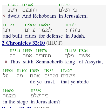
H3427
H7346
H3389
בירושׁלם
רחבעם
וישׁב
dwelt
And Rehoboam
in Jerusalem,
5
H1129
H5892
H4692
H3063
ביהודה׃
למצור
ערים
ויבן
and built
cities
for defense
in Judah.
2 Chronicles 32:10
(IHOT)
H3541
H559
H5576
H4428
H804
אשׁור
מלך
סנחריב
אמר
כה
Thus
saith
Sennacherib
king
of Assyria,
10
H5921
H4100
H859
H982
H3427
וישׁבים
בטחים
אתם
מה
על
do ye
trust,
that ye abide
H4692
H3389
בירושׁלם׃
במצור
in the siege
in Jerusalem?