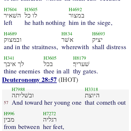
H7604
H3605
H4692
במצור
לו כל
השׁאיר
left
he hath nothing
him in the siege,
H4689
H834
H6693
יציק
אשׁר
ובמצוק
and in the straitness,
wherewith
shall distress
H341
H3605
H8179
שׁעריך׃
בכל
לך איבך
thine enemies
thee in all
thy gates.
Deuteronomy 28:57
(IHOT)
H7988
H3318
היוצת
ובשׁליתה
And toward her young one
that cometh out
57
H996
H7272
רגליה
מבין
from between
her feet,