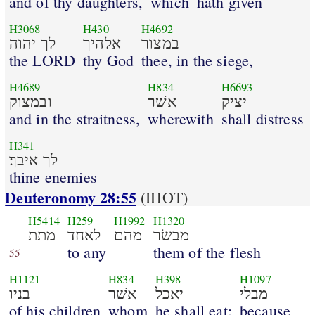
and of thy daughters,
which
hath given
H3068
H430
H4692
במצור
אלהיך
לך יהוה
the LORD
thy God
thee, in the siege,
H4689
H834
H6693
יציק
אשׁר
ובמצוק
and in the straitness,
wherewith
shall distress
H341
לך איבך׃
thine enemies
Deuteronomy 28:55
(IHOT)
H5414
H259
H1992
H1320
מבשׂר
מהם
לאחד
מתת
to any
them of the flesh
55
H1121
H834
H398
H1097
מבלי
יאכל
אשׁר
בניו
of his children
whom
he shall eat:
because