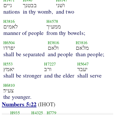
H1471
H990
H8147
ושׁני
בבטנך
גיים
nations
in thy womb,
and two
H3816
H4578
ממעיך
לאמים
manner of people
from thy bowels;
H6504
H3816
H3816
מלאם
ולאם
יפרדו
shall be separated
and people
than people;
H553
H7227
H5647
יעבד
ורב
יאמץ
shall be stronger
and the elder
shall serve
H6810
צעיר׃
the younger.
Numbers 5:22
(IHOT)
H935
H4325
H779