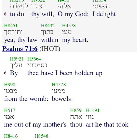
חפצתי
אלהי
רצונך
לעשׂות
to do
thy will,
O my God:
I delight
8
H8451
H8432
H4578
מעי׃
בתוך
ותורתך
yea, thy law
within
my heart.
Psalms 71:6
(IHOT)
H5921
H5564
נסמכתי
עליך
By
thee have I been holden up
6
H990
H4578
ממעי
מבטן
from the womb:
bowels:
H517
H859
H1491
גוזי
אתה
אמי
me out of my mother's
thou
art he that took
H8416
H8548