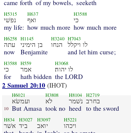
came forth
of my bowels,
seeketh
H5315
H637
H3588
כי
ואף
נפשׁי
my life:
how much more
how much more
H6258
H1145
H3240
H7043
לו ויקלל
הנחו
בן הימיני
עתה
now
Benjamite
and let him curse;
H3588
H559
H3068
לו יהוה׃
אמר
כי
for
hath bidden
the LORD
2 Samuel 20:10
(IHOT)
H6021
H3808
H8104
H2719
בחרב
נשׁמר
לא
ועמשׂא
But Amasa
took no
heed
to the sword
10
H834
H3027
H3097
H5221
ויכהו
יואב
ביד
אשׁר
that
hand:
in Joab's
so he smote