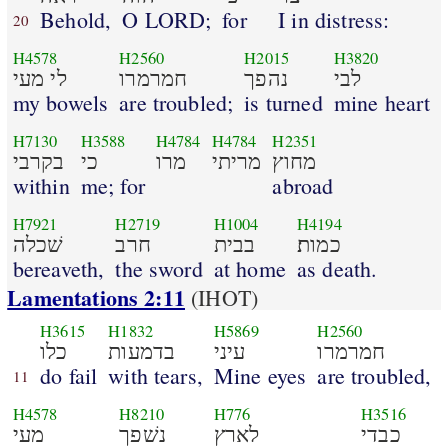
Behold,
O LORD;
for
I in distress:
20
H4578
H2560
H2015
H3820
לבי
נהפך
חמרמרו
לי מעי
my bowels
are troubled;
is turned
mine heart
H7130
H3588
H4784
H4784
H2351
מחוץ
מריתי
מרו
כי
בקרבי
within
me; for
abroad
H7921
H2719
H1004
H4194
כמות׃
בבית
חרב
שׁכלה
bereaveth,
the sword
at home
as death.
Lamentations 2:11
(IHOT)
H3615
H1832
H5869
H2560
חמרמרו
עיני
בדמעות
כלו
do fail
with tears,
Mine eyes
are troubled,
11
H4578
H8210
H776
H3516
כבדי
לארץ
נשׁפך
מעי