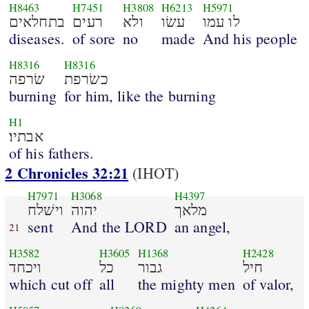
H8463
H7451
H3808
H6213
H5971
לו עמו
עשׂו
ולא
רעים
בתחלאים
diseases.
of sore
no
made
And his people
H8316
H8316
כשׂרפת
שׂרפה
burning
for him, like the burning
H1
אבתיו׃
of his fathers.
2 Chronicles 32:21
(IHOT)
H7971
H3068
H4397
מלאך
יהוה
וישׁלח
sent
And the LORD
an angel,
21
H3582
H3605
H1368
H2428
חיל
גבור
כל
ויכחד
which cut off
all
the mighty men
of valor,