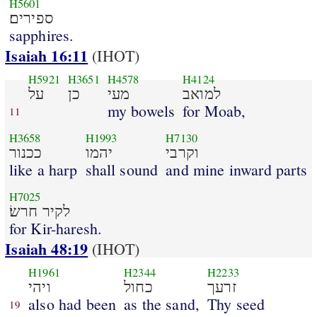
H5601
ספירים׃
sapphires.
Isaiah 16:11
(IHOT)
H5921
H3651
H4578
H4124
למואב
מעי
כן
על
my bowels
for Moab,
11
H3658
H1993
H7130
וקרבי
יהמו
ככנור
like a harp
shall sound
and mine inward parts
H7025
לקיר חרשׂ׃
for Kir-haresh.
Isaiah 48:19
(IHOT)
H1961
H2344
H2233
זרעך
כחול
ויהי
also had been
as the sand,
Thy seed
19