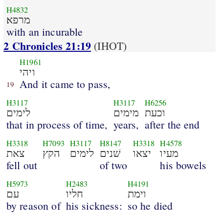
H4832
מרפא׃
with an incurable
2 Chronicles 21:19
(IHOT)
H1961
ויהי
And it came to pass,
19
H3117
H3117
H6256
וכעת
מימים
לימים
that in process of time,
years,
after the end
H3318
H7093
H3117
H8147
H3318
H4578
מעיו
יצאו
שׁנים
לימים
הקץ
צאת
fell out
of two
his bowels
H5973
H2483
H4191
וימת
חליו
עם
by reason of
his sickness:
so he died