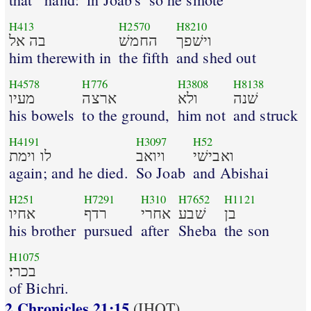
H413
H2570
H8210
וישׁפך
החמשׁ
בה אל
him therewith in
the fifth
and shed out
H4578
H776
H3808
H8138
שׁנה
ולא
ארצה
מעיו
his bowels
to the ground,
him not
and struck
H4191
H3097
H52
ואבישׁי
ויואב
לו וימת
again; and he died.
So Joab
and Abishai
H251
H7291
H310
H7652
H1121
בן
שׁבע
אחרי
רדף
אחיו
his brother
pursued
after
Sheba
the son
H1075
בכרי׃
of Bichri.
2 Chronicles 21:15
(IHOT)