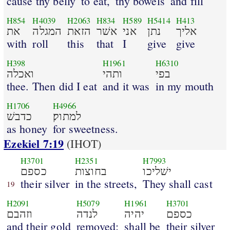
cause thy belly
to eat,
thy bowels
and fill
H854
H4039
H2063
H834
H589
H5414
H413
אליך
נתן
אני
אשׁר
הזאת
המגלה
את
with
roll
this
that
I
give
give
H398
H1961
H6310
בפי
ותהי
ואכלה
thee. Then did I eat
and it was
in my mouth
H1706
H4966
למתוק׃
כדבשׁ
as honey
for sweetness.
Ezekiel 7:19
(IHOT)
H3701
H2351
H7993
ישׁליכו
בחוצות
כספם
their silver
in the streets,
They shall cast
19
H2091
H5079
H1961
H3701
כספם
יהיה
לנדה
וזהבם
and their gold
removed:
shall be
their silver