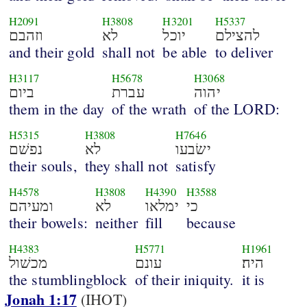
H2091
H3808
H3201
H5337
להצילם
יוכל
לא
וזהבם
and their gold
shall not
be able
to deliver
H3117
H5678
H3068
יהוה
עברת
ביום
them in the day
of the wrath
of the LORD:
H5315
H3808
H7646
ישׂבעו
לא
נפשׁם
their souls,
they shall not
satisfy
H4578
H3808
H4390
H3588
כי
ימלאו
לא
ומעיהם
their bowels:
neither
fill
because
H4383
H5771
H1961
היה׃
עונם
מכשׁול
the stumblingblock
of their iniquity.
it is
Jonah 1:17
(IHOT)