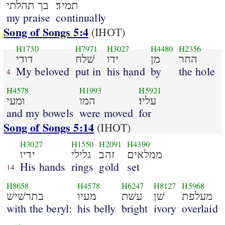
תמיד׃
בך תהלתי
my praise
continually
Song of Songs 5:4
(IHOT)
H1730
H7971
H3027
H4480
H2356
החר
מן
ידו
שׁלח
דודי
My beloved
put in
his hand
by
the hole
4
H4578
H1993
H5921
עליו׃
המו
ומעי
and my bowels
were moved
for
Song of Songs 5:14
(IHOT)
H3027
H1550
H2091
H4390
ממלאים
זהב
גלילי
ידיו
His hands
rings
gold
set
14
H8658
H4578
H6247
H8127
H5968
מעלפת
שׁן
עשׁת
מעיו
בתרשׁישׁ
with the beryl:
his belly
bright
ivory
overlaid