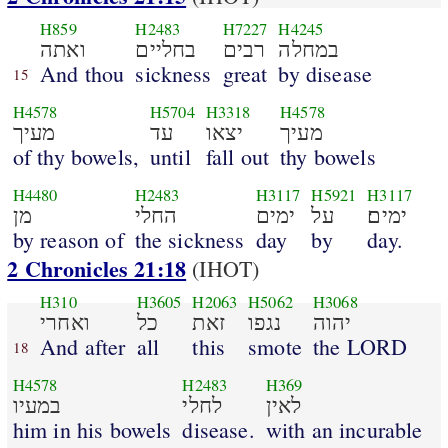
H859
H2483
H7227
H4245
במחלה
רבים
בחליים
ואתה
And thou
sickness
great
by disease
15
H4578
H5704
H3318
H4578
מעיך
יצאו
עד
מעיך
of thy bowels,
until
fall out
thy bowels
H4480
H2483
H3117
H5921
H3117
ימים׃
על
ימים
החלי
מן
by reason of
the sickness
day
by
day.
2 Chronicles 21:18
(IHOT)
H310
H3605
H2063
H5062
H3068
יהוה
נגפו
זאת
כל
ואחרי
And after
all
this
smote
the LORD
18
H4578
H2483
H369
לאין
לחלי
במעיו
him in his bowels
disease.
with an incurable