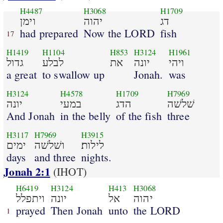
H4487
H3068
H1709
דג
יהוה
וימן
had prepared
Now the LORD
fish
17
H1419
H1104
H853
H3124
H1961
ויהי
יונה
את
לבלע
גדול
a great
to swallow up
Jonah.
was
H3124
H4578
H1709
H7969
שׁלשׁה
הדג
במעי
יונה
And Jonah
in the belly
of the fish
three
H3117
H7969
H3915
לילות׃
ושׁלשׁה
ימים
days
and three
nights.
Jonah 2:1
(IHOT)
H6419
H3124
H413
H3068
יהוה
אל
יונה
ויתפלל
prayed
Then Jonah
unto
the LORD
1