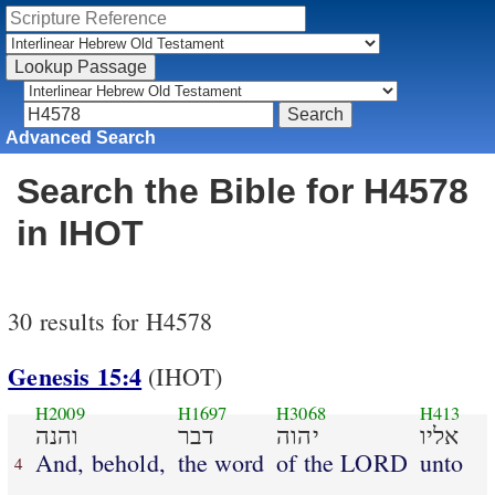
Advanced Search
Search the Bible for H4578
in IHOT
30 results for H4578
Genesis 15:4
(IHOT)
H2009
H1697
H3068
H413
אליו
יהוה
דבר
והנה
And, behold,
the word
of the LORD
unto
4