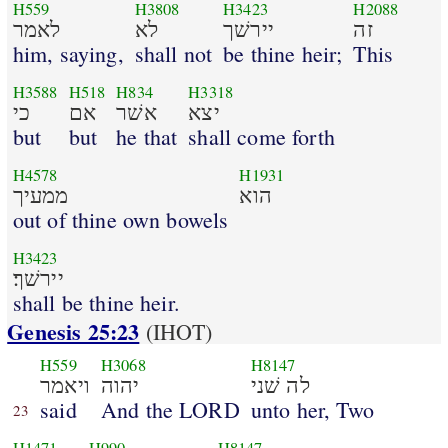
H559
H3808
H3423
H2088
זה
יירשׁך
לא
לאמר
him, saying,
shall not
be thine heir;
This
H3588
H518
H834
H3318
יצא
אשׁר
אם
כי
but
but
he that
shall come forth
H4578
H1931
הוא
ממעיך
out of thine own bowels
H3423
יירשׁך׃
shall be thine heir.
Genesis 25:23
(IHOT)
H559
H3068
H8147
לה שׁני
יהוה
ויאמר
said
And the LORD
unto her, Two
23