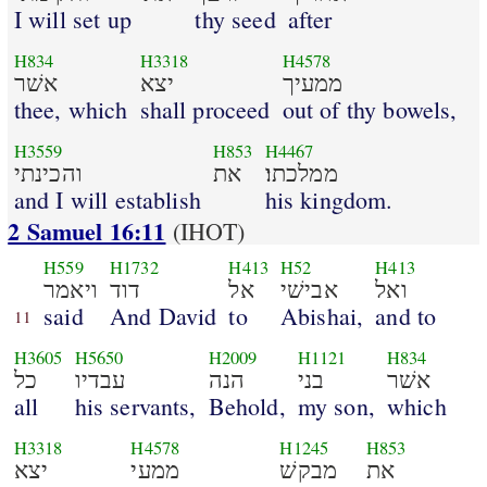
I will set up
thy seed
after
H834
H3318
H4578
ממעיך
יצא
אשׁר
thee, which
shall proceed
out of thy bowels,
H3559
H853
H4467
ממלכתו׃
את
והכינתי
and I will establish
his kingdom.
2 Samuel 16:11
(IHOT)
H559
H1732
H413
H52
H413
ואל
אבישׁי
אל
דוד
ויאמר
said
And David
to
Abishai,
and to
11
H3605
H5650
H2009
H1121
H834
אשׁר
בני
הנה
עבדיו
כל
all
his servants,
Behold,
my son,
which
H3318
H4578
H1245
H853
את
מבקשׁ
ממעי
יצא