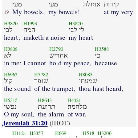
קירות
אחולה
מעי
מעי
My bowels,
my bowels!
at my very
19
H3820
H1993
H3820
לי לבי
המה
לבי
heart;
maketh a noise
my heart
H3808
H2790
H3588
כי
אחרישׁ
לא
in me; I cannot
hold my peace,
because
H6963
H7782
H8085
שׁמעתי
שׁופר
קול
the sound
of the trumpet,
thou hast heard,
H5315
H8643
H4421
מלחמה׃
תרועת
נפשׁי
O my soul,
the alarm
of war.
Jeremiah 31:20
(IHOT)
H1121
H3357
H669
H518
H3206