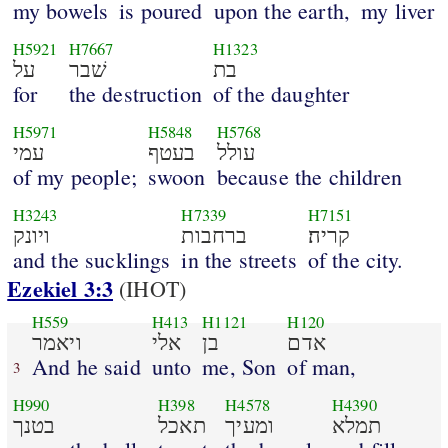
my bowels
is poured
upon the earth,
my liver
H5921
H7667
H1323
בת
שׁבר
על
for
the destruction
of the daughter
H5971
H5848
H5768
עולל
בעטף
עמי
of my people;
swoon
because the children
H3243
H7339
H7151
קריה׃
ברחבות
ויונק
and the sucklings
in the streets
of the city.
Ezekiel 3:3
(IHOT)
H559
H413
H1121
H120
אדם
בן
אלי
ויאמר
And he said
unto
me, Son
of man,
3
H990
H398
H4578
H4390
תמלא
ומעיך
תאכל
בטנך