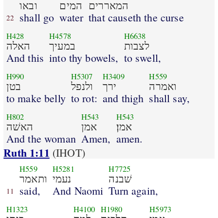
המאררים
המים
ובאו
shall go
water
that causeth the curse
22
H428
H4578
H6638
לצבות
במעיך
האלה
And this
into thy bowels,
to swell,
H990
H5307
H3409
H559
ואמרה
ירך
ולנפל
בטן
to make belly
to rot:
and thigh
shall say,
H802
H543
H543
אמן׃
אמן
האשׁה
And the woman
Amen,
amen.
Ruth 1:11
(IHOT)
H559
H5281
H7725
שׁבנה
נעמי
ותאמר
said,
And Naomi
Turn again,
11
H1323
H4100
H1980
H5973