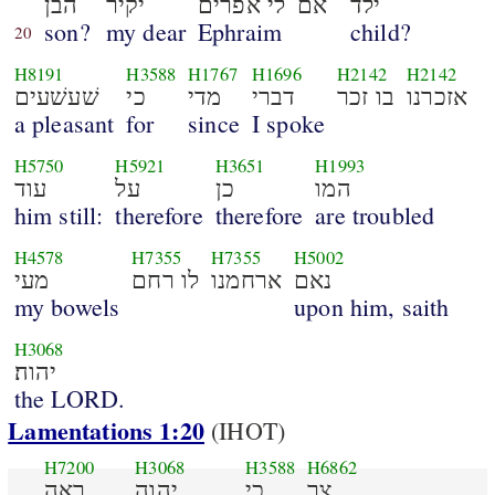
ילד
אם
לי אפרים
יקיר
הבן
son?
my dear
Ephraim
child?
20
H8191
H3588
H1767
H1696
H2142
H2142
אזכרנו
בו זכר
דברי
מדי
כי
שׁעשׁעים
a pleasant
for
since
I spoke
H5750
H5921
H3651
H1993
המו
כן
על
עוד
him still:
therefore
therefore
are troubled
H4578
H7355
H7355
H5002
נאם
ארחמנו
לו רחם
מעי
my bowels
upon him, saith
H3068
יהוה׃
the LORD.
Lamentations 1:20
(IHOT)
H7200
H3068
H3588
H6862
צר
כי
יהוה
ראה