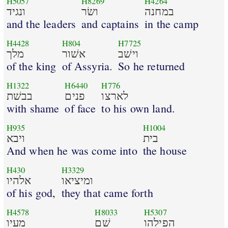
H5057
H8269
H4264
במחנה
ושׂר
ונגיד
and the leaders
and captains
in the camp
H4428
H804
H7725
וישׁב
אשׁור
מלך
of the king
of Assyria.
So he returned
H1322
H6440
H776
לארצו
פנים
בבשׁת
with shame
of face
to his own land.
H935
H1004
בית
ויבא
And when he was come into
the house
H430
H3329
ומיציאו
אלהיו
of his god,
they that came forth
H4578
H8033
H5307
הפילהו
שׁם
מעיו