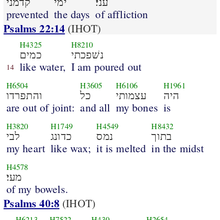
עני׃
ימי
קדמני
prevented
the days
of affliction
Psalms 22:14
(IHOT)
H4325
H8210
נשׁפכתי
כמים
like water,
I am poured out
14
H6504
H3605
H6106
H1961
היה
עצמותי
כל
והתפרדו
are out of joint:
and all
my bones
is
H3820
H1749
H4549
H8432
בתוך
נמס
כדונג
לבי
my heart
like wax;
it is melted
in the midst
H4578
מעי׃
of my bowels.
Psalms 40:8
(IHOT)
H6213
H7522
H430
H2654