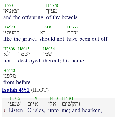
H6631
H4578
מעיך
וצאצאי
and the offspring
of thy bowels
H4579
H3808
H3772
יכרת
לא
כמעתיו
like the gravel
should not
have been cut off
H3808
H8045
H8034
שׁמו
ישׁמד
ולא
nor
destroyed
thereof; his name
H6440
מלפני׃
from before
Isaiah 49:1
(IHOT)
H8085
H339
H413
H7181
והקשׁיבו
אלי
איים
שׁמעו
Listen,
O isles,
unto
me; and hearken,
1