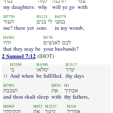
עמי
תלכנה
למה
בנתי
my daughters:
why
will ye go
with
H5750
H1121
H4578
במעי
לי בנים
העוד
me? there yet
sons
in my womb,
H1961
H376
לכם לאנשׁים׃
והיו
that they may be
your husbands?
2 Samuel 7:12
(IHOT)
H3588
H4390
H3117
ימיך
ימלאו
כי
And when
be fulfilled,
thy days
12
H7901
H854
H1
אבתיך
את
ושׁכבת
and thou shalt sleep
with
thy fathers,
H6965
H853
H2233
H310
אחריך
זרעך
את
והקימתי