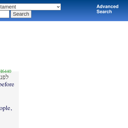
Advanced
Search
H6440
לפני
before
ople,