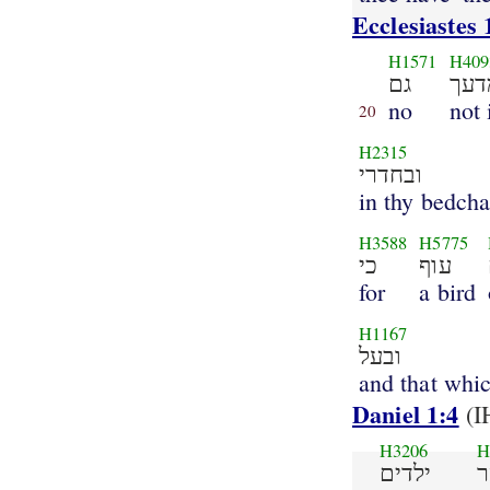
Ecclesiastes 
H1571
H409
דעך
גם
no
not 
20
H2315
ובחדרי
in thy bedch
H3588
H5775
עוף
כי
for
a bird
H1167
ובעל
and that whi
Daniel 1:4
(I
H3206
H
ילדים