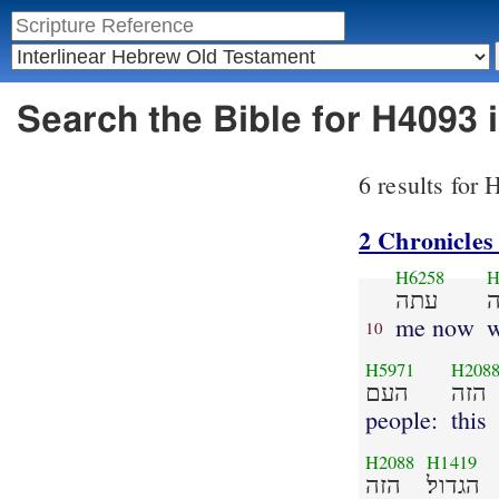
Search the Bible for H4093 
6 results for
2 Chronicles
H6258
H
עתה
me now
10
H5971
H208
הזה
העם
people:
this
H2088
H1419
הגדול׃
הזה