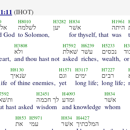
 1:11
(IHOT)
0
H8010
H3282
H834
H1961
היתה
אשׁר
יען
לשׁלמה
אלה
d God
to Solomon,
for thyself, that
was
H3808
H7592
H6239
H5233
H3
וד
נכסים
עשׁר
שׁאלת
ולא
eart,
and thou hast not
asked
riches,
wealth,
or
H8130
H1571
H3117
H7227
רבים
ימים
וגם
שׂנאיך
life
of thine enemies,
yet
long life;
long life;
7592
H2451
H4093
H834
אשׁר
ומדע
לך חכמה
ותשׁא
ut hast asked
wisdom
and knowledge
whom
H853
H5971
H834
H4427
המלכתיך
אשׁר
עמי
את