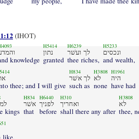
judge
my people,
I have made thee ki
 1:12
(IHOT)
H4093
H5414
H6239
H5233
ונכסים
לך ועשׁר
נתון
והמדע
and knowledge
granted
thee riches,
and wealth,
5414
H834
H3808
H1961
היה
לא
לך אשׁר
את
nto thee; and I will give
such as
none
have had
8
H834
H6440
H310
H3808
לא
ואחריך
לפניך
אשׁר
למל
he kings
that
before
shall there any after
thee, n
651
 like.