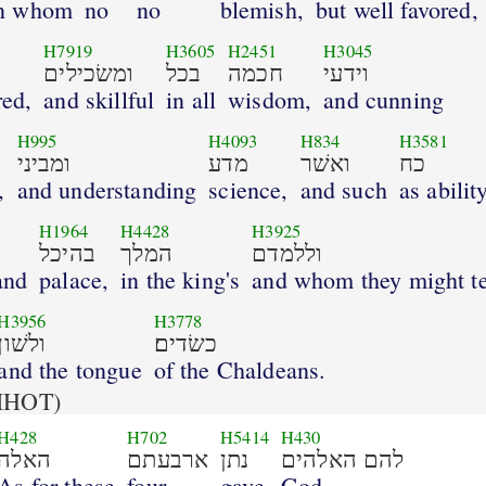
n whom
no
no
blemish,
but well favored,
H7919
H3605
H2451
H3045
וידעי
חכמה
בכל
ומשׂכילים
red,
and skillful
in all
wisdom,
and cunning
H995
H4093
H834
H3581
כח
ואשׁר
מדע
ומביני
,
and understanding
science,
and such
as abilit
H1964
H4428
H3925
וללמדם
המלך
בהיכל
and
palace,
in the king's
and whom they might t
H3956
H3778
כשׂדים׃
ולשׁון
and the tongue
of the Chaldeans.
IHOT)
H428
H702
H5414
H430
להם האלהים
נתן
ארבעתם
האלה
As for these
four
gave
God