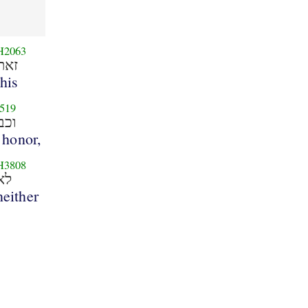
H2063
זאת
this
519
וכב
 honor,
H3808
לא
neither