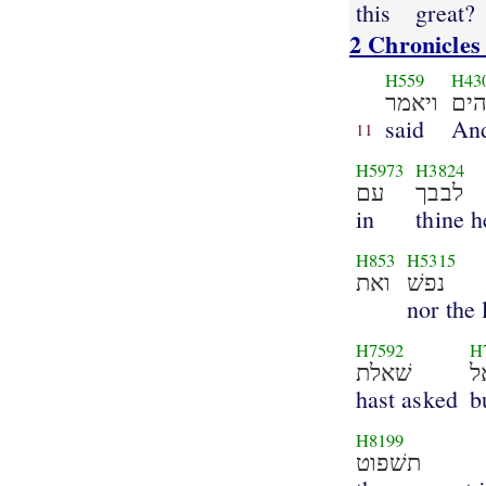
this
great?
2 Chronicles
H559
H43
ים
ויאמר
said
An
11
H5973
H3824
לבבך
עם
in
thine h
H853
H5315
נפשׁ
ואת
nor the 
H7592
H
ל
שׁאלת
hast asked
b
H8199
תשׁפוט