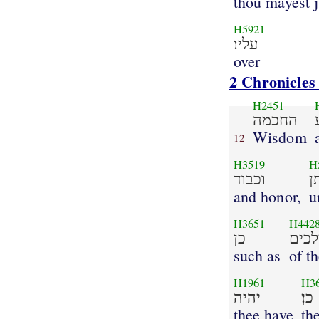
thou mayest 
H5921
עליו׃
over
2 Chronicles
H2451
החכמה
Wisdom
12
H3519
H
ן
וכבוד
and honor,
u
H3651
H442
כים
כן
such as
of t
H1961
H3
כן׃
יהיה
thee have
the