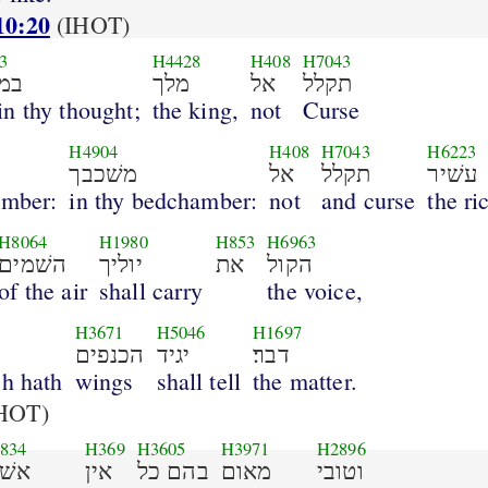
10:20
(IHOT)
3
H4428
H408
H7043
תקלל
אל
מלך
במ
in thy thought;
the king,
not
Curse
H4904
H408
H7043
H6223
עשׁיר
תקלל
אל
משׁכבך
amber:
in thy bedchamber:
not
and curse
the ri
H8064
H1980
H853
H6963
הקול
את
יוליך
השׁמים
of the air
shall carry
the voice,
H3671
H5046
H1697
דבר׃
יגיד
הכנפים
ch hath
wings
shall tell
the matter.
HOT)
834
H369
H3605
H3971
H2896
וטובי
מאום
בהם כל
אין
אשׁר