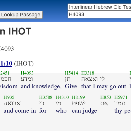
in IHOT
 H4093
 1:10
(IHOT)
2451
H4093
H5414
H3318
לי ואצאה
תן
ומדע
חכמה
wisdom
and knowledge,
Give
that I may go out
8
H935
H3588
H4310
H8199
H853
H5971
עמך
את
ישׁפט
מי
כי
ואבואה
and come in
for
who
can judge
thy pe