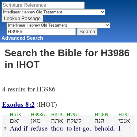
Advanced Search
Search the Bible for H3986
in IHOT
4 results for H3986
Exodus 8:2
(IHOT)
H518
H3986
H859
H7971
H2009
H595
אנכי
הנה
לשׁלח
אתה
מאן
ואם
And if
refuse
thou
to let go,
behold,
I
2