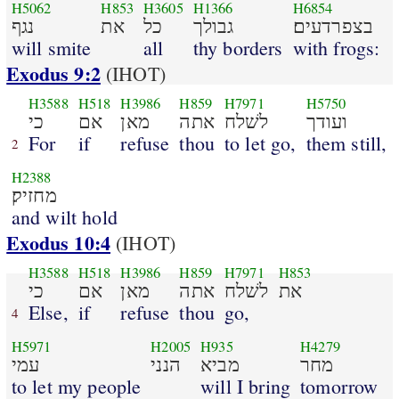
H5062
H853
H3605
H1366
H6854
בצפרדעים׃
גבולך
כל
את
נגף
will smite
all
thy borders
with frogs:
Exodus 9:2
(IHOT)
H3588
H518
H3986
H859
H7971
H5750
ועודך
לשׁלח
אתה
מאן
אם
כי
For
if
refuse
thou
to let go,
them still,
2
H2388
מחזיק׃
and wilt hold
Exodus 10:4
(IHOT)
H3588
H518
H3986
H859
H7971
H853
את
לשׁלח
אתה
מאן
אם
כי
Else,
if
refuse
thou
go,
4
H5971
H2005
H935
H4279
מחר
מביא
הנני
עמי
to let my people
will I bring
tomorrow