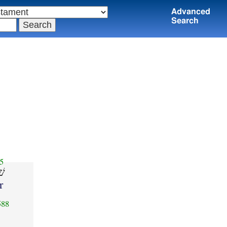
Advanced
Search
5
שׁ
r
588