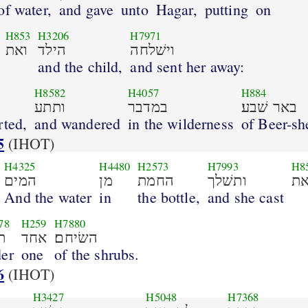
of water,
and gave
unto
Hagar,
putting
on
H853
H3206
H7971
וישׁלחה
הילד
ואת
and the child,
and sent her away:
H8582
H4057
H884
באר שׁבע׃
במדבר
ותתע
rted,
and wandered
in the wilderness
of Beer-sh
5
(IHOT)
H4325
H4480
H2573
H7993
H8
ת
ותשׁלך
החמת
מן
המים
And the water
in
the bottle,
and she cast
78
H259
H7880
השׂיחם׃
אחד
ת
er
one
of the shrubs.
6
(IHOT)
H3427
H5048
H7368