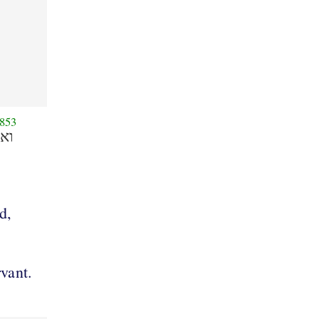
853
וא
d,
rvant.