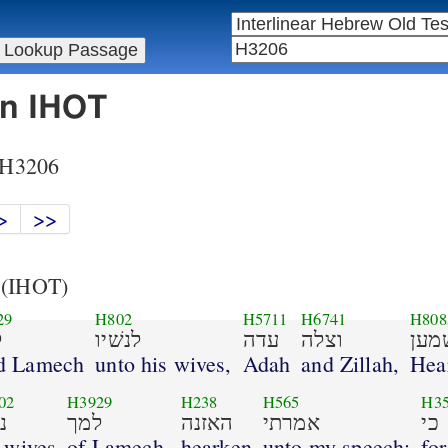
in IHOT
r H3206
>
>>
(IHOT)
29
H802
H5711
H6741
H808
מען
וצלה
עדה
לנשׁיו
ל
d Lamech
unto his wives,
Adah
and Zillah,
Hea
02
H3929
H238
H565
H3
כי
אמרתי
האזנה
למך
נ
 wives
of Lamech,
hearken
unto my speech:
for