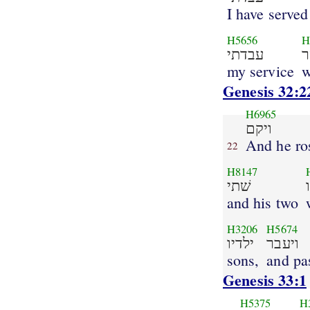
I have served
H5656
H
עבדתי
my service
w
Genesis 32:2
H6965
ויקם
And he ro
22
H8147
שׁתי
and his two
H3206
H5674
ויעבר
ילדיו
sons,
and pa
Genesis 33:1
H5375
H