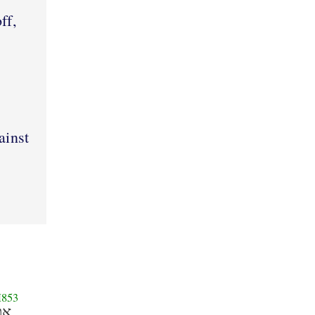
ff,
ainst
853
את