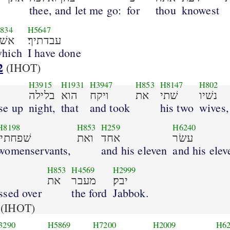
thee, and let me go:
for
thou
knowest
834
H5647
עבדתיך׃
אשׁר
hich
I have done
2
(IHOT)
H3915
H1931
H3947
H853
H8147
H802
נשׁיו
שׁתי
את
ויקח
הוא
בלילה
se up
night,
that
and took
his two
wives,
H8198
H853
H259
H6240
עשׂר
אחד
ואת
שׁפחתיו
womenservants,
and his eleven
and his elev
H853
H4569
H2999
יבק׃
מעבר
את
ssed over
the ford
Jabbok.
(IHOT)
3290
H5869
H7200
H2009
H62