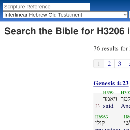
Search the Bible for H3206 
76 results fo
1
2
3
Genesis 4:23
H559
H39
מך
ויאמר
said
An
23
H6963
H8
שׁי
קולי
my voice;
ye