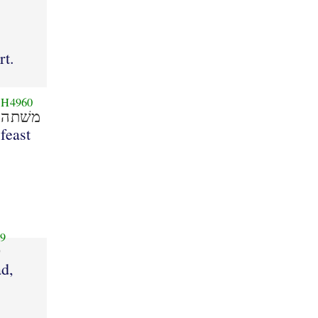
rt.
H4960
משׁתה
feast
9
ל
ad,