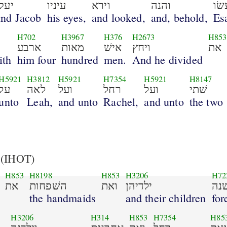
שׂו
והנה
וירא
עיניו
יעק
nd Jacob
his eyes,
and looked,
and, behold,
Es
H702
H3967
H376
H2673
H853
את
ויחץ
אישׁ
מאות
ארבע
ith
him four
hundred
men.
And he divided
H5921
H3812
H5921
H7354
H5921
H8147
שׁתי
ועל
רחל
ועל
לאה
על
unto
Leah,
and unto
Rachel,
and unto
the two
(IHOT)
H853
H8198
H853
H3206
H72
נה
ילדיהן
ואת
השׁפחות
את
the handmaids
and their children
for
H3206
H314
H853
H7354
H85