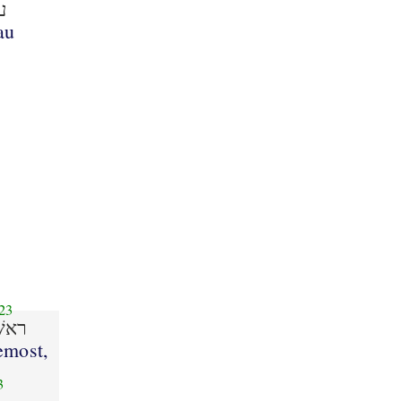
ע
au
23
ראשׁ
emost,
3