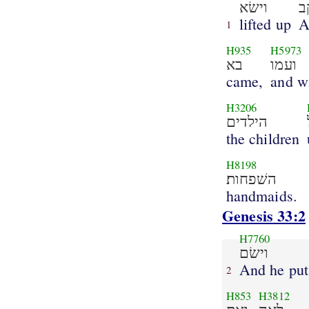
ב
וישׂא
lifted up
A
1
H935
H5973
ועמו
בא
came,
and w
H3206
הילדים
the children
H8198
השׁפחות׃
handmaids.
Genesis 33:2
H7760
וישׂם
And he put
2
H853
H3812