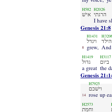
H582
H2026
הרגתי
אישׁ
I have s
Genesis 21:8
H1431
H320
הילד
ויגדל
grew,
And 
8
H1419
H3117
ביום
גדול
a great
the d
Genesis 21:1
H7925
וישׁכם
rose up ea
14
H2573
וחמת