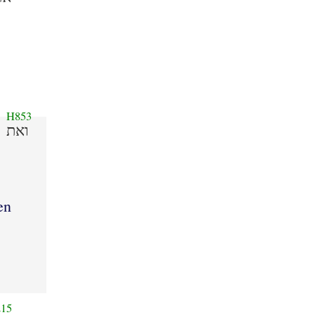
H853
ואת
en
15