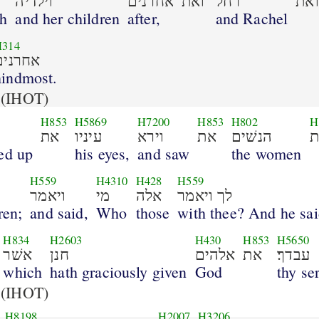
ואת
רחל
ואת
אחרנים
וילדיה
ah
and her children
after,
and Rachel
H314
אחרנים׃
hindmost.
(IHOT)
H853
H5869
H7200
H853
H802
H
ת
הנשׁים
את
וירא
עיניו
את
ted up
his eyes,
and saw
the women
H559
H4310
H428
H559
לך ויאמר
אלה
מי
ויאמר
ren;
and said,
Who
those
with thee? And he sai
H834
H2603
H430
H853
H5650
עבדך׃
את
אלהים
חנן
אשׁר
which
hath graciously given
God
thy se
(IHOT)
H8198
H2007
H3206