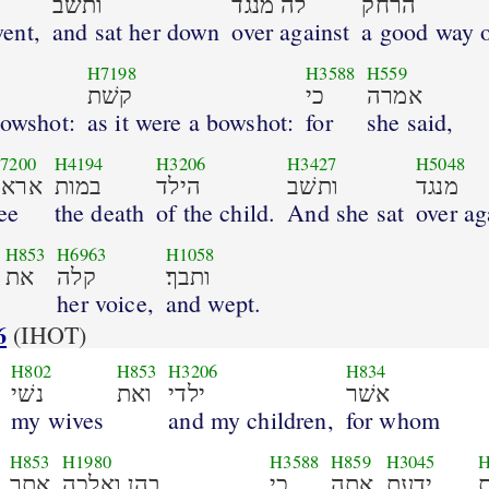
הרחק
לה מנגד
ותשׁב
ent,
and sat her down
over against
a good way o
H7198
H3588
H559
אמרה
כי
קשׁת
bowshot:
as it were a bowshot:
for
she said,
7200
H4194
H3206
H3427
H5048
מנגד
ותשׁב
הילד
במות
אראה
ee
the death
of the child.
And she sat
over ag
H853
H6963
H1058
ותבך׃
קלה
את
her voice,
and wept.
6
(IHOT)
H802
H853
H3206
H834
אשׁר
ילדי
ואת
נשׁי
my wives
and my children,
for whom
H853
H1980
H3588
H859
H3045
H
ידעת
אתה
כי
בהן ואלכה
אתך