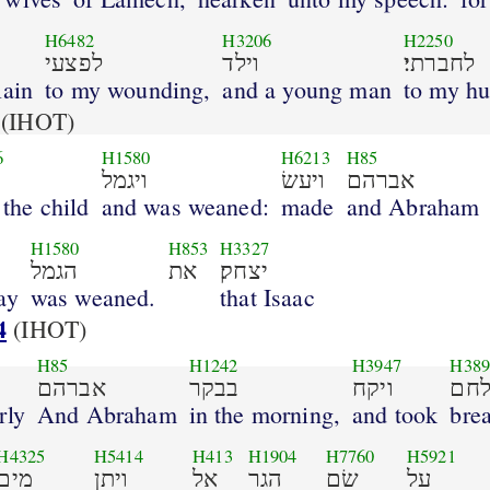
H6482
H3206
H2250
לחברתי׃
וילד
לפצעי
lain
to my wounding,
and a young man
to my hu
(IHOT)
6
H1580
H6213
H85
אברהם
ויעשׂ
ויגמל
the child
and was weaned:
made
and Abraham
H1580
H853
H3327
יצחק׃
את
הגמל
ay
was weaned.
that Isaac
4
(IHOT)
H85
H1242
H3947
H389
חם
ויקח
בבקר
אברהם
rly
And Abraham
in the morning,
and took
bre
H4325
H5414
H413
H1904
H7760
H5921
על
שׂם
הגר
אל
ויתן
מים