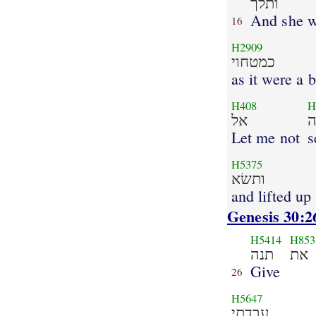
ותלך
And she w
16
H2909
כמטחוי
as it were a 
H408
H
אל
Let me not
s
H5375
ותשׂא
and lifted up
Genesis 30:2
H5414
H853
את
תנה
Give
26
H5647
עבדתי