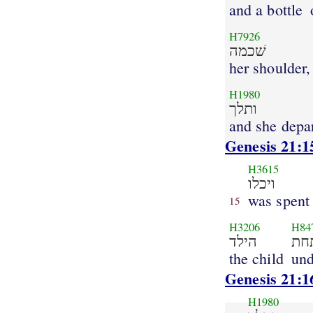
and a bottle
H7926
שׁכמה
her shoulder,
H1980
ותלך
and she depa
Genesis 21:1
H3615
ויכלו
was spent
15
H3206
H84
חת
הילד
the child
und
Genesis 21:1
H1980