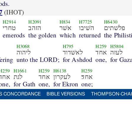
ods.
7
(IHOT)
H2914
H2091
H834
H7725
H6430
פלשׁתים
השׁיבו
אשׁר
הזהב
טחרי
emerods
the golden
which
returned
the Philist
H3068
H795
H259
H5804
לעזה
אחד
לאשׁדוד
ליהוה
fering
unto the LORD;
for Ashdod
one,
for Gaz
H259
H1661
H259
H6138
H259
אחד׃
לעקרון
אחד
לגת
אחד
one,
for Gath
one,
for Ekron
one;
S CONCORDANCE
BIBLE VERSIONS
THOMPSON-CHA