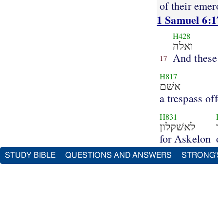
of their emer
1 Samuel 6:1
H428
ואלה
And these
17
H817
אשׁם
a trespass of
H831
לאשׁקלון
for Askelon
STUDY BIBLE
QUESTIONS AND ANSWERS
STRONG'