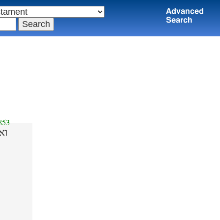
Advanced
Search
853
וא