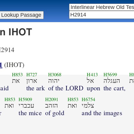
in IHOT
 H2914
1
(IHOT)
H853
H727
H3068
H413
H5699
H
ת
העגלה
אל
יהוה
ארון
את
laid
the ark
of the LORD
upon
the cart,
H853
H5909
H2091
H853
H6754
צלמי
ואת
הזהב
עכברי
ואת
r
the mice
of gold
and the images