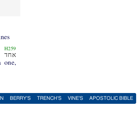
ines
H259
אחד
a
one,
IN
BERRY'S
TRENCH'S
VINE'S
APOSTOLIC BIBLE