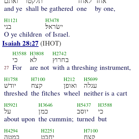
אחד
לאחד
תלקטו
ואתם
and ye
shall be gathered
one
by one,
H1121
H3478
ישׂראל׃
בני
O ye children
of Israel.
Isaiah 28:27
(IHOT)
H3588
H3808
H2742
בחרוץ
לא
כי
For
are not
with a threshing instrument,
27
H1758
H7100
H212
H5699
עגלה
ואופן
קצח
יודשׁ
threshed
the fitches
wheel
neither is a cart
H5921
H3646
H5437
H3588
כי
יוסב
כמן
על
about upon
the cummin;
turned
but
H4294
H2251
H7100
קצח
יחבט
במטה