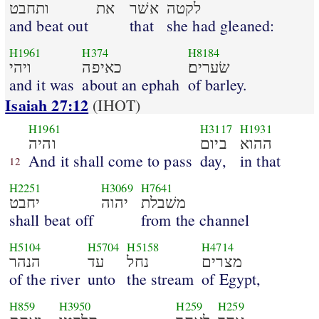
לקטה
אשׁר
את
ותחבט
and beat out
that
she had gleaned:
H1961
H374
H8184
שׂערים׃
כאיפה
ויהי
and it was
about an ephah
of barley.
Isaiah 27:12
(IHOT)
H1961
H3117
H1931
ההוא
ביום
והיה
And it shall come to pass
day,
in that
12
H2251
H3069
H7641
משׁבלת
יהוה
יחבט
shall beat off
from the channel
H5104
H5704
H5158
H4714
מצרים
נחל
עד
הנהר
of the river
unto
the stream
of Egypt,
H859
H3950
H259
H259