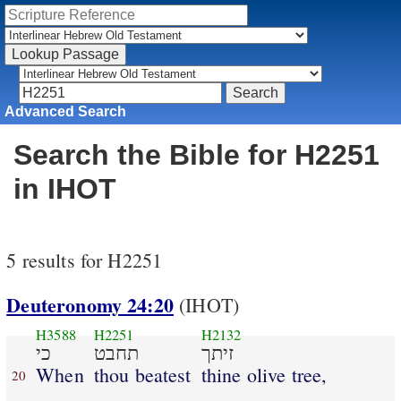
Advanced Search
Search the Bible for H2251
in IHOT
5 results for H2251
Deuteronomy 24:20
(IHOT)
H3588
H2251
H2132
זיתך
תחבט
כי
When
thou beatest
thine olive tree,
20