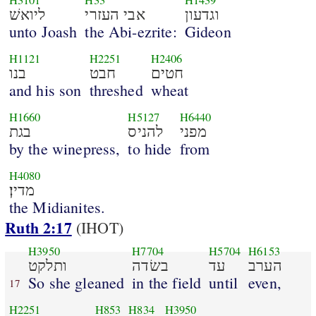
H3101
H33
H1439
וגדעון
אבי העזרי
ליואשׁ
unto Joash
the Abi-ezrite:
Gideon
H1121
H2251
H2406
חטים
חבט
בנו
and his son
threshed
wheat
H1660
H5127
H6440
מפני
להניס
בגת
by the winepress,
to hide
from
H4080
מדין׃
the Midianites.
Ruth 2:17
(IHOT)
H3950
H7704
H5704
H6153
הערב
עד
בשׂדה
ותלקט
So she gleaned
in the field
until
even,
17
H2251
H853
H834
H3950