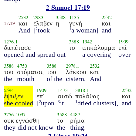
2 Samuel 17:19
2532
2983
3588
1135
2532
και
έλαβεν
η
γυνή
και
17:19
And
[
took
a woman]
and
2
1
1276.1
3588
1942
1909
διεπέτασε
το
επικάλυμμα
επί
opened and spread out
a covering
over
3588
4750
3588
2978.1
2532
του
στόματος
του
λάκκου
και
the
mouth
of the
cistern.
And
5594
1909
1473
3818.1
2532
έψυξεν
επ΄
αυτώ
παλάθας
και
she cooled
[
upon
it
dried clusters],
and
2
3
1
3756
-
1097
3588
4487
ουκ εγνώσθη
το
ρήμα
they did not know
the
thing.
2 Kings 19:24