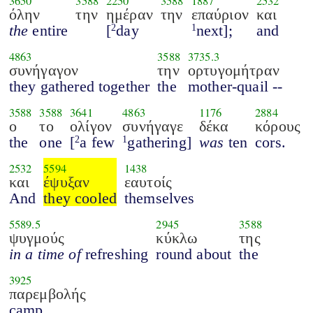
3650
3588
2250
3588
1887
2532
όλην
την
ημέραν
την
επαύριον
και
the
entire
[
day
next];
and
2
1
4863
3588
3735.3
συνήγαγον
την
ορτυγομήτραν
they gathered together
the
mother-quail --
3588
3588
3641
4863
1176
2884
ο
το
ολίγον
συνήγαγε
δέκα
κόρους
the
one
[
a few
gathering]
was
ten
cors.
2
1
2532
5594
1438
και
έψυξαν
εαυτοίς
And
they cooled
themselves
5589.5
2945
3588
ψυγμούς
κύκλω
της
in a time of
refreshing
round about
the
3925
παρεμβολής
camp.