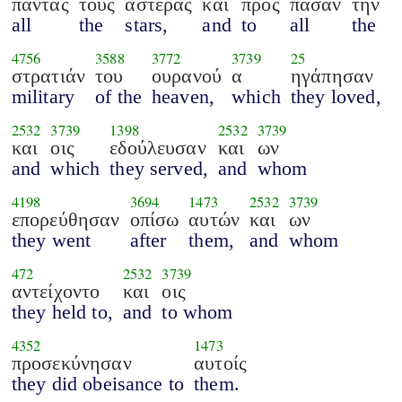
πάντας
τους
αστέρας
και
προς
πάσαν
την
all
the
stars,
and
to
all
the
4756
3588
3772
3739
25
στρατιάν
του
ουρανού
α
ηγάπησαν
military
of the
heaven,
which
they loved,
2532
3739
1398
2532
3739
και
οις
εδούλευσαν
και
ων
and
which
they served,
and
whom
4198
3694
1473
2532
3739
επορεύθησαν
οπίσω
αυτών
και
ων
they went
after
them,
and
whom
472
2532
3739
αντείχοντο
και
οις
they held to,
and
to whom
4352
1473
προσεκύνησαν
αυτοίς
they did obeisance to
them.