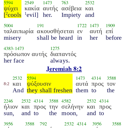
5594
2549
1473
763
2532
ψύχει
κακία
αυτής
ασέβεια
και
[
cools
evil]
her.
Impiety
and
2
1
5004
191
1722
1473
1909
ταλαιπωρία
ακουσθήσεται
εν
αυτή
επί
misery
shall be heard
in
her
before
4383
-
1473
1275
πρόσωπον αυτής
διαπαντός
her face
always.
Jeremiah 8:2
2532
5594
1473
4314
3588
και
ψύξουσιν
αυτά
προς
τον
8:2
And
they shall freshen
them
to
the
2246
2532
4314
3588
4582
2532
4314
ήλιον
και
προς
την
σελήνην
και
προς
sun,
and
to
the
moon,
and
to
3956
3588
792
2532
4314
3956
3588