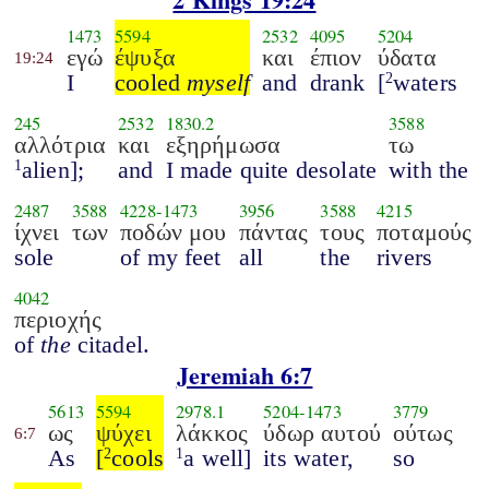
1473
5594
2532
4095
5204
εγώ
έψυξα
και
έπιον
ύδατα
19:24
I
cooled
myself
and
drank
[
waters
2
245
2532
1830.2
3588
αλλότρια
και
εξηρήμωσα
τω
alien];
and
I made quite desolate
with the
1
2487
3588
4228
-
1473
3956
3588
4215
ίχνει
των
ποδών μου
πάντας
τους
ποταμούς
sole
of my feet
all
the
rivers
4042
περιοχής
of
the
citadel.
Jeremiah 6:7
5613
5594
2978.1
5204
-
1473
3779
ως
ψύχει
λάκκος
ύδωρ αυτού
ούτως
6:7
As
[
cools
a well]
its water,
so
2
1