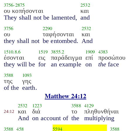
3756
-
2875
2532
ου κοπήσονται
και
They shall not be lamented,
and
3756
2290
2532
ου
ταφήσονται
και
they shall not
be entombed.
And
1510.8.6
1519
3855.2
1909
4383
έσονται
εις
παράδειγμα
επί
προσώπου
they will be
for
an example
on
the
face
3588
1093
της
γης
of the
earth.
Matthew 24:12
2532
1223
3588
4129
και
διά
το
πληθυνθήναι
24:12
And
on account of
the
multiplying
3588
458
5594
3588