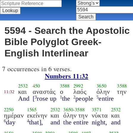
5594 - Search the Apostolic
Bible Polyglot Greek-
English Interlinear
7 occurrences in 6 verses.
Numbers 11:32
2532
450
3588
2992
3650
3588
και
αναστάς
ο
λαός
όλην
την
11:32
And
[
rose up
the
people
entire
3
1
2
5
2250
1565
2532
3650
-
3588
3571
2532
ημέραν
εκείνην
και
όλην την
νύκτα
και
day
that],
and
the entire
night,
and
6
4