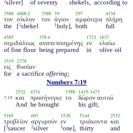
silver]
of seventy
shekels,
according to
2
3588
4608.2
3588
39
297
4134
τον
σίκλον
τον
άγιον
αμφότερα
πλήρη
the
[
shekel
holy],
both
full
2
1
4585
378.4
1722
1637
σεμιδάλεως
αναπεποιημένης
εν
ελαίω
of fine flour
being prepared
in
olive oil
1519
2378
εις
θυσίαν
for
a sacrifice
offering
;
Numbers 7:19
2532
4374
3588
1435
-
1473
και
προσήνεγκε
το
δώρον αυτού
7:19
And
he brought
his gift;
5165
693
1520
5144
2532
τρυβλίον
αργυρούν
εν
τριάκοντα
και
[
saucer
silver
one],
thirty
and
3
2
1