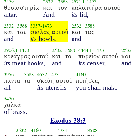
2379
2532
3588
2571.1
-
1473
θυσιαστηρίω
και
τον
καλυπτήρα αυτού
altar.
And
its
lid,
2532
3588
5357
-
1473
2532
3588
και
τας
φιάλας αυτού
και
τας
and
its
bowls,
and
2906.1
-
1473
2532
3588
4444.1
-
1473
2532
κρεάγρας αυτού
και
το
πυρείον αυτού
και
its
meat hooks,
and
its
censer,
and
3956
3588
4632
-
1473
4160
πάντα
τα
σκεύη αυτού
ποιήσεις
all
its
utensils
you shall make
5470
χαλκά
of brass.
Exodus 38:3
2532
4160
4734.1
3588