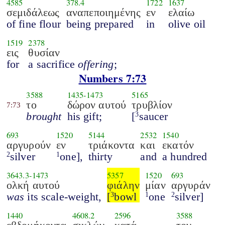
4585
378.4
1722
1637
σεμιδάλεως
αναπεποιημένης
εν
ελαίω
of fine flour
being prepared
in
olive oil
1519
2378
εις
θυσίαν
for
a sacrifice
offering
;
Numbers 7:73
3588
1435
-
1473
5165
το
δώρον αυτού
τρυβλίον
7:73
brought
his gift;
[
saucer
3
693
1520
5144
2532
1540
αργυρούν
εν
τριάκοντα
και
εκατόν
silver
one],
thirty
and
a hundred
2
1
3643.3
-
1473
5357
1520
693
ολκή αυτού
φιάλην
μίαν
αργυράν
was
its scale-weight,
[
bowl
one
silver]
3
1
2
1440
4608.2
2596
3588