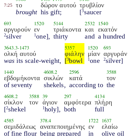
το
δώρον αυτού
τρυβλίον
7:25
brought
his gift;
[
saucer
3
693
1520
5144
2532
1540
αργυρούν
εν
τριάκοντα
και
εκατόν
silver
one],
thirty
and
a hundred
2
1
3643.3
-
1473
5357
1520
693
ολκή αυτού
φιάλην
μίαν
αργυράν
was
its scale-weight,
[
bowl
one
silver]
3
1
2
1440
4608.2
2596
3588
εβδομήκοντα
σικλών
κατά
τον
of seventy
shekels,
according to
the
4608.2
3588
39
297
4134
σίκλον
τον
άγιον
αμφότερα
πλήρη
[
shekel
holy],
both
full
2
1
4585
378.4
1722
1637
σεμιδάλεως
αναπεποιημένης
εν
ελαίω
of fine flour
being prepared
in
olive oil