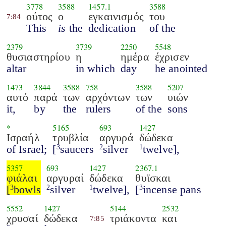
3778
3588
1457.1
3588
ούτος
ο
εγκαινισμός
του
7:84
This
is
the
dedication
of the
2379
3739
2250
5548
θυσιαστηρίου
η
ημέρα
έχρισεν
altar
in which
day
he anointed
1473
3844
3588
758
3588
5207
αυτό
παρά
των
αρχόντων
των
υιών
it,
by
the
rulers
of the
sons
*
5165
693
1427
Ισραήλ
τρυβλία
αργυρά
δώδεκα
of Israel;
[
saucers
silver
twelve],
3
2
1
5357
693
1427
2367.1
φιάλαι
αργυραί
δώδεκα
θυϊσκαι
[
bowls
silver
twelve],
[
incense pans
3
2
1
3
5552
1427
5144
2532
χρυσαί
δώδεκα
τριάκοντα
και
7:85