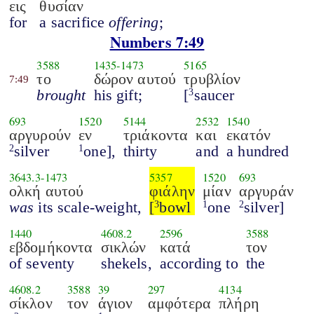
εις
θυσίαν
for
a sacrifice
offering
;
Numbers 7:49
3588
1435
-
1473
5165
το
δώρον αυτού
τρυβλίον
7:49
brought
his gift;
[
saucer
3
693
1520
5144
2532
1540
αργυρούν
εν
τριάκοντα
και
εκατόν
silver
one],
thirty
and
a hundred
2
1
3643.3
-
1473
5357
1520
693
ολκή αυτού
φιάλην
μίαν
αργυράν
was
its scale-weight,
[
bowl
one
silver]
3
1
2
1440
4608.2
2596
3588
εβδομήκοντα
σικλών
κατά
τον
of seventy
shekels,
according to
the
4608.2
3588
39
297
4134
σίκλον
τον
άγιον
αμφότερα
πλήρη