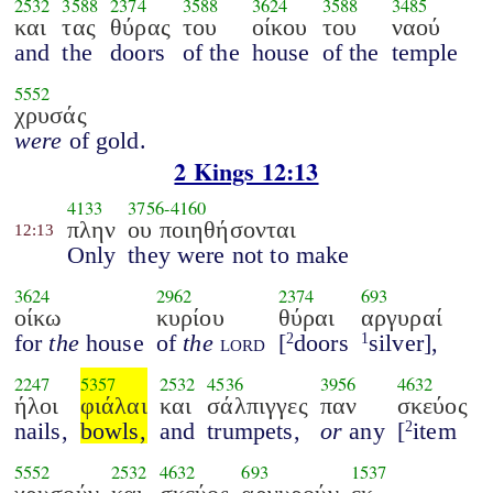
2532
3588
2374
3588
3624
3588
3485
και
τας
θύρας
του
οίκου
του
ναού
and
the
doors
of the
house
of the
temple
5552
χρυσάς
were
of gold.
2 Kings 12:13
4133
3756
-
4160
πλην
ου ποιηθήσονται
12:13
Only
they were not to make
3624
2962
2374
693
οίκω
κυρίου
θύραι
αργυραί
for
the
house
of
the
lord
[
doors
silver],
2
1
2247
5357
2532
4536
3956
4632
ήλοι
φιάλαι
και
σάλπιγγες
παν
σκεύος
nails,
bowls,
and
trumpets,
or
any
[
item
2
5552
2532
4632
693
1537