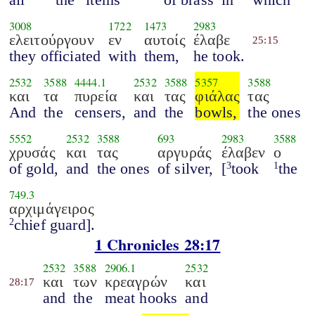
3008
1722
1473
2983
ελειτούργουν
εν
αυτοίς
έλαβε
25:15
they officiated
with
them,
he took.
2532
3588
4444.1
2532
3588
5357
3588
και
τα
πυρεία
και
τας
φιάλας
τας
And
the
censers,
and
the
bowls,
the ones
5552
2532
3588
693
2983
3588
χρυσάς
και
τας
αργυράς
έλαβεν
ο
of gold,
and
the ones
of silver,
[
took
the
3
1
749.3
αρχιμάγειρος
chief guard].
2
1 Chronicles 28:17
2532
3588
2906.1
2532
και
των
κρεαγρών
και
28:17
and
the
meat hooks
and