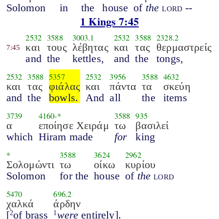
Solomon
in
the
house
of
the
lord
--
1 Kings 7:45
2532
3588
3003.1
2532
3588
2328.2
και
τους
λέβητας
και
τας
θερμαστρείς
7:45
and
the
kettles,
and
the
tongs,
2532
3588
5357
2532
3956
3588
4632
και
τας
φιάλας
και
πάντα
τα
σκεύη
and
the
bowls.
And
all
the
items
3739
4160
-*
3588
935
α
εποίησε Χειράμ
τω
βασιλεί
which
Hiram made
for
king
*
3588
3624
2962
Σολομώντι
τω
οίκω
κυρίου
Solomon
for the
house
of
the
lord
5470
696.2
χαλκά
άρδην
[
of brass
were
entirely].
2
1