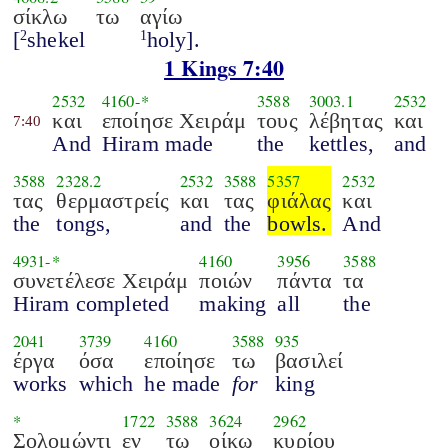
σίκλω
τω
αγίω
[
shekel
holy].
2
1
1 Kings 7:40
2532
4160
-*
3588
3003.1
2532
και
εποίησε Χειράμ
τους
λέβητας
και
7:40
And
Hiram made
the
kettles,
and
3588
2328.2
2532
3588
5357
2532
τας
θερμαστρείς
και
τας
φιάλας
και
the
tongs,
and
the
bowls.
And
4931
-*
4160
3956
3588
συνετέλεσε Χειράμ
ποιών
πάντα
τα
Hiram completed
making
all
the
2041
3739
4160
3588
935
έργα
όσα
εποίησε
τω
βασιλεί
works
which
he made
for
king
*
1722
3588
3624
2962
Σολομώντι
εν
τω
οίκω
κυρίου