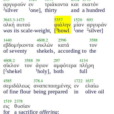
αργυρούν
εν
τριάκοντα
και
εκατόν
silver
one],
thirty
and
a hundred
2
1
3643.3
-
1473
5357
1520
693
ολκή αυτού
φιάλην
μίαν
αργυράν
was
its scale-weight,
[
bowl
one
silver]
3
1
2
1440
4608.2
2596
3588
εβδομήκοντα
σικλών
κατά
τον
of seventy
shekels,
according to
the
4608.2
3588
39
297
4134
σίκλον
τον
άγιον
αμφότερα
πλήρη
[
shekel
holy],
both
full
2
1
4585
378.4
1722
1637
σεμιδάλεως
αναπεποιημένης
εν
ελαίω
of fine flour
being prepared
in
olive oil
1519
2378
εις
θυσίαν
for
a sacrifice
offering
;