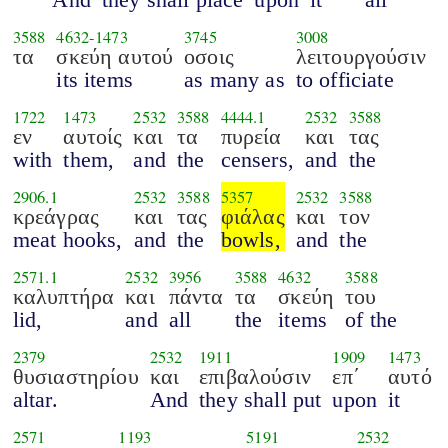
3588
4632
-
1473
3745
3008
τα
σκεύη αυτού
οσοις
λειτουργούσιν
its items
as many as
to officiate
1722
1473
2532
3588
4444.1
2532
3588
εν
αυτοίς
και
τα
πυρεία
και
τας
with
them,
and
the
censers,
and
the
2906.1
2532
3588
5357
2532
3588
κρεάγρας
και
τας
φιάλας
και
τον
meat hooks,
and
the
bowls,
and
the
2571.1
2532
3956
3588
4632
3588
καλυπτήρα
και
πάντα
τα
σκεύη
του
lid,
and
all
the
items
of the
2379
2532
1911
1909
1473
θυσιαστηρίου
και
επιβαλούσιν
επ΄
αυτό
altar.
And
they shall put
upon
it
2571
1193
5191
2532