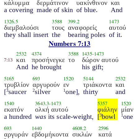
κάλυμμα
δερμάτινον
υακίνθινον
και
a covering
made of skin
of blue.
And
1326.5
3588
399.2
1473
διεμβαλούσι
τους
αναφορείς
αυτού
they shall insert
the
bearing poles
of it.
Numbers 7:13
2532
4374
3588
1435
-
1473
και
προσήνεγκε
το
δώρον αυτού
7:13
And
he brought
his gift;
5165
693
1520
5144
2532
τρυβλίον
αργυρούν
εν
τριάκοντα
και
[
saucer
silver
one],
thirty
and
3
2
1
1540
3643.3
-
1473
5357
1520
εκατόν
ολκή αυτού
φιάλην
μίαν
a hundred
was
its scale-weight,
[
bowl
one
3
1
693
1440
4608.2
2596
αργυράν
εβδομήκοντα
σικλών
κατά