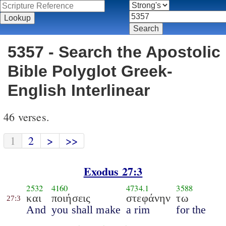
5357 - Search the Apostolic
Bible Polyglot Greek-
English Interlinear
46 verses.
1
2
>
>>
Exodus 27:3
2532
4160
4734.1
3588
και
ποιήσεις
στεφάνην
τω
27:3
And
you shall make
a rim
for the