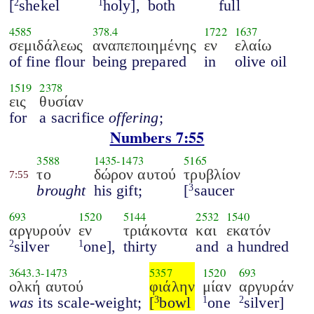
[
shekel
holy],
both
full
2
1
4585
378.4
1722
1637
σεμιδάλεως
αναπεποιημένης
εν
ελαίω
of fine flour
being prepared
in
olive oil
1519
2378
εις
θυσίαν
for
a sacrifice
offering
;
Numbers 7:55
3588
1435
-
1473
5165
το
δώρον αυτού
τρυβλίον
7:55
brought
his gift;
[
saucer
3
693
1520
5144
2532
1540
αργυρούν
εν
τριάκοντα
και
εκατόν
silver
one],
thirty
and
a hundred
2
1
3643.3
-
1473
5357
1520
693
ολκή αυτού
φιάλην
μίαν
αργυράν
was
its scale-weight;
[
bowl
one
silver]
3
1
2