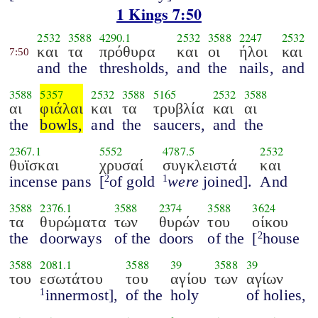
1 Kings 7:50
2532
3588
4290.1
2532
3588
2247
2532
και
τα
πρόθυρα
και
οι
ήλοι
και
7:50
and
the
thresholds,
and
the
nails,
and
3588
5357
2532
3588
5165
2532
3588
αι
φιάλαι
και
τα
τρυβλία
και
αι
the
bowls,
and
the
saucers,
and
the
2367.1
5552
4787.5
2532
θυϊσκαι
χρυσαί
συγκλειστά
και
incense pans
[
of gold
were
joined].
And
2
1
3588
2376.1
3588
2374
3588
3624
τα
θυρώματα
των
θυρών
του
οίκου
the
doorways
of the
doors
of the
[
house
2
3588
2081.1
3588
39
3588
39
του
εσωτάτου
του
αγίου
των
αγίων
innermost],
of the
holy
of holies,
1