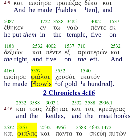
και
εποίησε
τραπέζας
δέκα
και
4:8
And
he made
[
tables
ten],
and
2
1
5087
1722
3588
3485
4002
1537
έθηκεν
εν
τω
ναώ
πέντε
εκ
he put
them
in
the
temple,
five
on
1188
2532
4002
1537
710
2532
δεξιών
και
πέντε
εξ
αριστερών
και
the
right,
and
five
on
the
left.
And
4160
5357
5552
1540
εποίησε
φιάλας
χρυσάς
εκατόν
he made
[
bowls
of gold
a hundred].
2
3
1
2 Chronicles 4:16
2532
3588
3003.1
2532
3588
2906.1
και
τους
λέβητας
και
τας
κρεάγρας
4:16
and
the
kettles,
and
the
meat hooks
2532
5357
2532
3956
3588
4632
-
1473
και
φιάλας
και
πάντα
τα
σκεύη αυτών