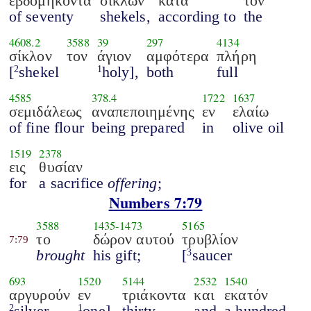
εβδομήκοντα
σικλών
κατά
τον
of seventy
shekels,
according to
the
4608.2
3588
39
297
4134
σίκλον
τον
άγιον
αμφότερα
πλήρη
[
shekel
holy],
both
full
2
1
4585
378.4
1722
1637
σεμιδάλεως
αναπεποιημένης
εν
ελαίω
of fine flour
being prepared
in
olive oil
1519
2378
εις
θυσίαν
for
a sacrifice
offering
;
Numbers 7:79
3588
1435
-
1473
5165
το
δώρον αυτού
τρυβλίον
7:79
brought
his gift;
[
saucer
3
693
1520
5144
2532
1540
αργυρούν
εν
τριάκοντα
και
εκατόν
silver
one],
thirty
and
a hundred
2
1