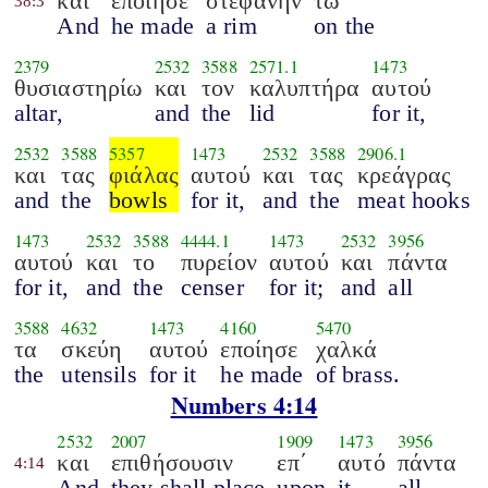
και
εποίησε
στεφάνην
τω
38:3
And
he made
a rim
on the
2379
2532
3588
2571.1
1473
θυσιαστηρίω
και
τον
καλυπτήρα
αυτού
altar,
and
the
lid
for it,
2532
3588
5357
1473
2532
3588
2906.1
και
τας
φιάλας
αυτού
και
τας
κρεάγρας
and
the
bowls
for it,
and
the
meat hooks
1473
2532
3588
4444.1
1473
2532
3956
αυτού
και
το
πυρείον
αυτού
και
πάντα
for it,
and
the
censer
for it;
and
all
3588
4632
1473
4160
5470
τα
σκεύη
αυτού
εποίησε
χαλκά
the
utensils
for it
he made
of brass.
Numbers 4:14
2532
2007
1909
1473
3956
και
επιθήσουσιν
επ΄
αυτό
πάντα
4:14
And
they shall place
upon
it
all