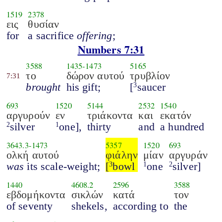
1519
2378
εις
θυσίαν
for
a sacrifice
offering
;
Numbers 7:31
3588
1435
-
1473
5165
το
δώρον αυτού
τρυβλίον
7:31
brought
his gift;
[
saucer
3
693
1520
5144
2532
1540
αργυρούν
εν
τριάκοντα
και
εκατόν
silver
one],
thirty
and
a hundred
2
1
3643.3
-
1473
5357
1520
693
ολκή αυτού
φιάλην
μίαν
αργυράν
was
its scale-weight;
[
bowl
one
silver]
3
1
2
1440
4608.2
2596
3588
εβδομήκοντα
σικλών
κατά
τον
of seventy
shekels,
according to
the