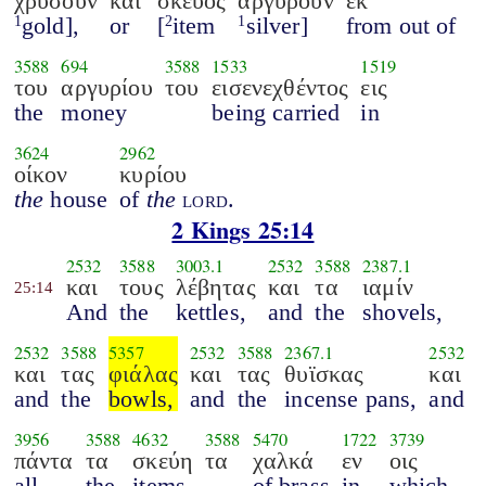
χρυσούν
και
σκεύος
αργυρούν
εκ
gold],
or
[
item
silver]
from out of
1
2
1
3588
694
3588
1533
1519
του
αργυρίου
του
εισενεχθέντος
εις
the
money
being carried
in
3624
2962
οίκον
κυρίου
the
house
of
the
lord
.
2 Kings 25:14
2532
3588
3003.1
2532
3588
2387.1
και
τους
λέβητας
και
τα
ιαμίν
25:14
And
the
kettles,
and
the
shovels,
2532
3588
5357
2532
3588
2367.1
2532
και
τας
φιάλας
και
τας
θυϊσκας
και
and
the
bowls,
and
the
incense pans,
and
3956
3588
4632
3588
5470
1722
3739
πάντα
τα
σκεύη
τα
χαλκά
εν
οις
all
the
items
of brass
in
which