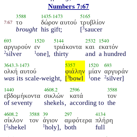
Numbers 7:67
3588
1435
-
1473
5165
το
δώρον αυτού
τρυβλίον
7:67
brought
his gift;
[
saucer
3
693
1520
5144
2532
1540
αργυρούν
εν
τριάκοντα
και
εκατόν
silver
one],
thirty
and
a hundred
2
1
3643.3
-
1473
5357
1520
693
ολκή αυτού
φιάλην
μίαν
αργυράν
was
its scale-weight,
[
bowl
one
silver]
3
1
2
1440
4608.2
2596
3588
εβδομήκοντα
σικλών
κατά
τον
of seventy
shekels,
according to
the
4608.2
3588
39
297
4134
σίκλον
τον
άγιον
αμφότερα
πλήρη
[
shekel
holy],
both
full
2
1