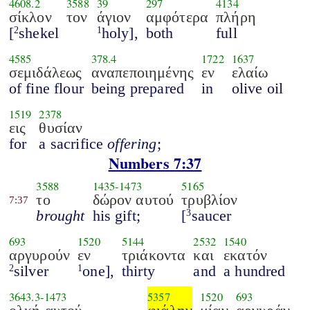
4608.2
3588
39
297
4134
σίκλον
τον
άγιον
αμφότερα
πλήρη
[
shekel
holy],
both
full
2
1
4585
378.4
1722
1637
σεμιδάλεως
αναπεποιημένης
εν
ελαίω
of fine flour
being prepared
in
olive oil
1519
2378
εις
θυσίαν
for
a sacrifice
offering
;
Numbers 7:37
3588
1435
-
1473
5165
το
δώρον αυτού
τρυβλίον
7:37
brought
his gift;
[
saucer
3
693
1520
5144
2532
1540
αργυρούν
εν
τριάκοντα
και
εκατόν
silver
one],
thirty
and
a hundred
2
1
3643.3
-
1473
5357
1520
693