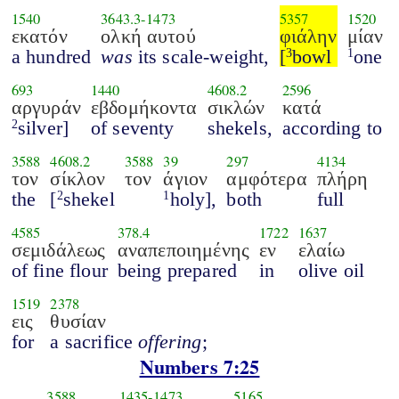
1540
3643.3
-
1473
5357
1520
εκατόν
ολκή αυτού
φιάλην
μίαν
a hundred
was
its scale-weight,
[
bowl
one
3
1
693
1440
4608.2
2596
αργυράν
εβδομήκοντα
σικλών
κατά
silver]
of seventy
shekels,
according to
2
3588
4608.2
3588
39
297
4134
τον
σίκλον
τον
άγιον
αμφότερα
πλήρη
the
[
shekel
holy],
both
full
2
1
4585
378.4
1722
1637
σεμιδάλεως
αναπεποιημένης
εν
ελαίω
of fine flour
being prepared
in
olive oil
1519
2378
εις
θυσίαν
for
a sacrifice
offering
;
Numbers 7:25
3588
1435
-
1473
5165