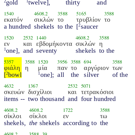
gold
twelve],
thirty
and
2
1
1540
4608.2
3588
5165
3588
εκατόν
σικλών
το
τρυβλίον
το
a hundred
shekels
to the
[
saucer
2
1520
2532
1440
4608.2
3588
εν
και
εβδομήκοντα
σικλών
η
one],
and
seventy
shekels
to the
1
5357
3588
1520
3956
3588
694
3588
φιάλη
η
μία
παν
το
αργύριον
των
[
bowl
one];
all
the
silver
of the
2
1
4632
1367
2532
5071
σκευών
δισχίλιοι
και
τετρακόσιοι
items --
two thousand
and
four hundred
4608.2
4608.2
1722
3588
σίκλοι
σίκλοι
εν
τω
shekels,
the
shekels
according to
the
4608.2
3588
39