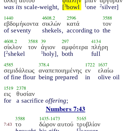
ολκή αυτού
φιάλην
μίαν
αργυράν
was its
scale-weight,
[
bowl
one
silver]
3
1
2
1440
4608.2
2596
3588
εβδομήκοντα
σικλών
κατά
τον
of seventy
shekels,
according to
the
4608.2
3588
39
297
4134
σίκλον
τον
άγιον
αμφότερα
πλήρη
[
shekel
holy],
both
full
2
1
4585
378.4
1722
1637
σεμιδάλεως
αναπεποιημένης
εν
ελαίω
of fine flour
being prepared
in
olive oil
1519
2378
εις
θυσίαν
for
a sacrifice
offering
;
Numbers 7:43
3588
1435
-
1473
5165
το
δώρον αυτού
τρυβλίον
7:43
brought
his gift;
[
saucer
3