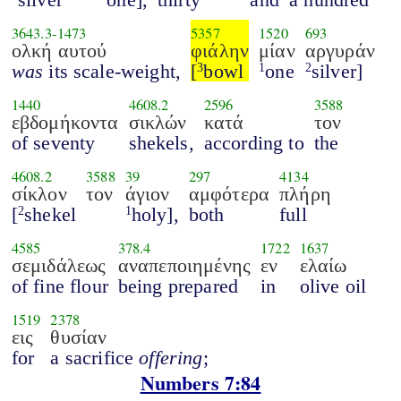
3643.3
-
1473
5357
1520
693
ολκή αυτού
φιάλην
μίαν
αργυράν
was
its scale-weight,
[
bowl
one
silver]
3
1
2
1440
4608.2
2596
3588
εβδομήκοντα
σικλών
κατά
τον
of seventy
shekels,
according to
the
4608.2
3588
39
297
4134
σίκλον
τον
άγιον
αμφότερα
πλήρη
[
shekel
holy],
both
full
2
1
4585
378.4
1722
1637
σεμιδάλεως
αναπεποιημένης
εν
ελαίω
of fine flour
being prepared
in
olive oil
1519
2378
εις
θυσίαν
for
a sacrifice
offering
;
Numbers 7:84