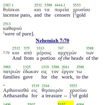
2367.1
2532
3588
4444.1
5553
θυϊσκαι
και
τα
πυρεία
χρυσίου
incense pans,
and
the
censers
[
gold
2
2513
καθαρού
were
of pure].
1
Nehemiah 7:70
2532
575
3313
747
3588
και
από
μέρους
αρχηγών
των
7:70
And
from
a portion
of the
heads
of the
3965
1325
1519
3588
2041
3588
πατριών
έδωκαν
εις
τον
έργον
τω
families
gave
for
the
work,
to the
*
1519
2344
5553
Αρθασασθά
εις
θησαυρόν
χρυσίου
Arthasastha
for
a treasure --
[
of gold
3
1406
5507
5357
4004