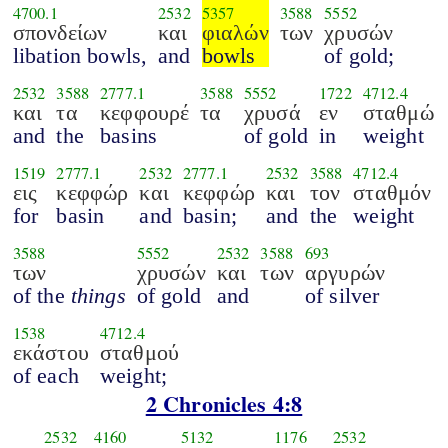
4700.1
2532
5357
3588
5552
σπονδείων
και
φιαλών
των
χρυσών
libation bowls,
and
bowls
of gold;
2532
3588
2777.1
3588
5552
1722
4712.4
και
τα
κεφφουρέ
τα
χρυσά
εν
σταθμώ
and
the
basins
of gold
in
weight
1519
2777.1
2532
2777.1
2532
3588
4712.4
εις
κεφφώρ
και
κεφφώρ
και
τον
σταθμόν
for
basin
and
basin;
and
the
weight
3588
5552
2532
3588
693
των
χρυσών
και
των
αργυρών
of the
things
of gold
and
of silver
1538
4712.4
εκάστου
σταθμού
of each
weight;
2 Chronicles 4:8
2532
4160
5132
1176
2532