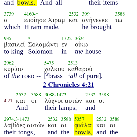
and
bowls.
And
all
their items
3739
4160
-*
2532
399
3588
α
εποίησε Χιραμ
και
ανήνεγκε
τω
which
Hiram made,
he brought
935
*
1722
3624
βασιλεί
Σολομώντι
εν
οίκω
to king
Solomon
in
the
house
2962
5475
2513
κυρίου
χαλκού
καθαρού
of
the
lord
--
[
brass
all
of pure].
2
1
2 Chronicles 4:21
2532
3588
3088
-
1473
2532
3588
και
οι
λύχνοι αυτών
και
οι
4:21
And
their lamps,
and
2974.3
-
1473
2532
3588
5357
2532
3588
λαβίδες αυτών
και
αι
φιάλαι
και
αι
their tongs,
and
the
bowls,
and
the