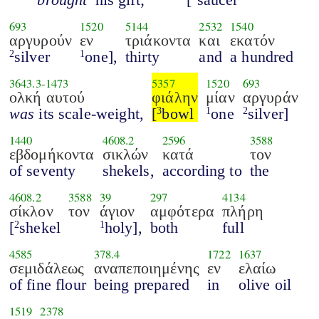
693
1520
5144
2532
1540
αργυρούν
εν
τριάκοντα
και
εκατόν
silver
one],
thirty
and
a hundred
2
1
3643.3
-
1473
5357
1520
693
ολκή αυτού
φιάλην
μίαν
αργυράν
was
its scale-weight,
[
bowl
one
silver]
3
1
2
1440
4608.2
2596
3588
εβδομήκοντα
σικλών
κατά
τον
of seventy
shekels,
according to
the
4608.2
3588
39
297
4134
σίκλον
τον
άγιον
αμφότερα
πλήρη
[
shekel
holy],
both
full
2
1
4585
378.4
1722
1637
σεμιδάλεως
αναπεποιημένης
εν
ελαίω
of fine flour
being prepared
in
olive oil
1519
2378