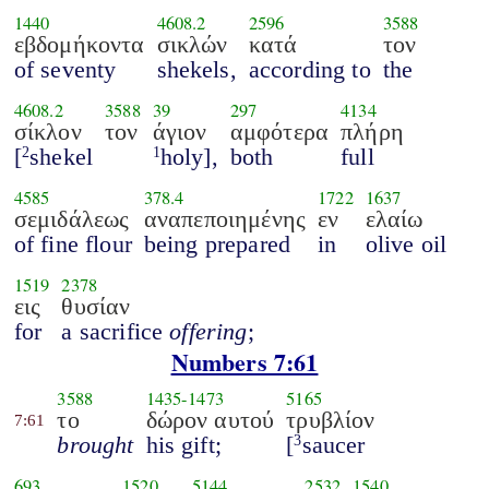
1440
4608.2
2596
3588
εβδομήκοντα
σικλών
κατά
τον
of seventy
shekels,
according to
the
4608.2
3588
39
297
4134
σίκλον
τον
άγιον
αμφότερα
πλήρη
[
shekel
holy],
both
full
2
1
4585
378.4
1722
1637
σεμιδάλεως
αναπεποιημένης
εν
ελαίω
of fine flour
being prepared
in
olive oil
1519
2378
εις
θυσίαν
for
a sacrifice
offering
;
Numbers 7:61
3588
1435
-
1473
5165
το
δώρον αυτού
τρυβλίον
7:61
brought
his gift;
[
saucer
3
693
1520
5144
2532
1540