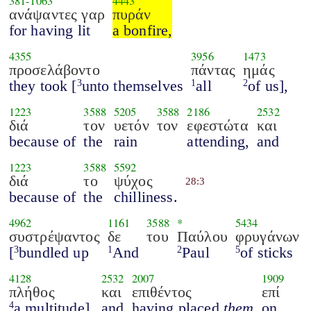
381
-
1063
4443
ανάψαντες γαρ
πυράν
for having lit
a bonfire,
4355
3956
1473
προσελάβοντο
πάντας
ημάς
they took [
unto themselves
all
of us],
3
1
2
1223
3588
5205
3588
2186
2532
διά
τον
υετόν
τον
εφεστώτα
και
because of
the
rain
attending,
and
1223
3588
5592
διά
το
ψύχος
28:3
because of
the
chilliness.
4962
1161
3588
*
5434
συστρέψαντος
δε
του
Παύλου
φρυγάνων
[
bundled up
And
Paul
of sticks
3
1
2
5
4128
2532
2007
1909
πλήθος
και
επιθέντος
επί
a multitude],
and
having placed
them
on
4