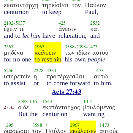
εκατοντάρχη
τηρείσθαι
τον
Παύλον
centurion
to keep
Paul,
2192
-
5037
425
2532
έχειν τε
άνεσιν
και
and to
let him
have
relaxation,
and
3367
2967
3588
-
2398
-
1473
μηδένα
κωλύειν
των ιδίων αυτού
for no one
to restrain
his own
people
5256
2228
4334
1473
υπηρετείν
η
προσέρχεσθαι
αυτώ
to assist
or
to come forward
to him.
Acts 27:43
3588
-
1161
1543
1014
ο δε
εκατόνταρχος
βουλόμενος
27:43
But the
centurion
wanting
1295
3588
*
2967
1473
διασώσαι
τον
Παύλον
εκώλυσεν
αυτούς