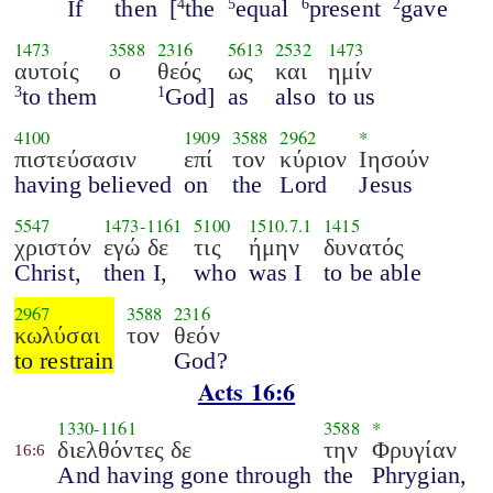
If
then
[
the
equal
present
gave
4
5
6
2
1473
3588
2316
5613
2532
1473
αυτοίς
ο
θεός
ως
και
ημίν
to them
God]
as
also
to us
3
1
4100
1909
3588
2962
*
πιστεύσασιν
επί
τον
κύριον
Ιησούν
having believed
on
the
Lord
Jesus
5547
1473
-
1161
5100
1510.7.1
1415
χριστόν
εγώ δε
τις
ήμην
δυνατός
Christ,
then I,
who
was I
to be able
2967
3588
2316
κωλύσαι
τον
θεόν
to restrain
God?
Acts 16:6
1330
-
1161
3588
*
διελθόντες δε
την
Φρυγίαν
16:6
And having gone through
the
Phrygian,