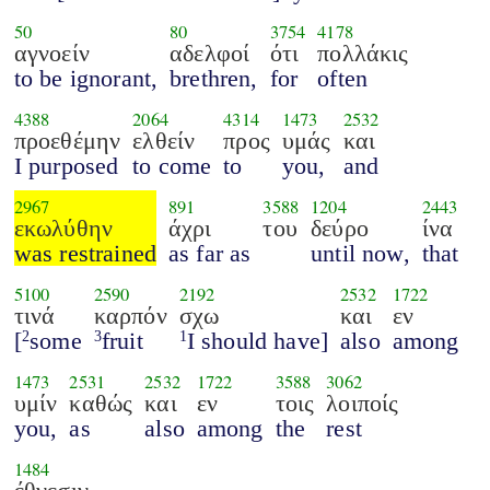
50
80
3754
4178
αγνοείν
αδελφοί
ότι
πολλάκις
to be ignorant,
brethren,
for
often
4388
2064
4314
1473
2532
προεθέμην
ελθείν
προς
υμάς
και
I purposed
to come
to
you,
and
2967
891
3588
1204
2443
εκωλύθην
άχρι
του
δεύρο
ίνα
was restrained
as far as
until now,
that
5100
2590
2192
2532
1722
τινά
καρπόν
σχω
και
εν
[
some
fruit
I should have]
also
among
2
3
1
1473
2531
2532
1722
3588
3062
υμίν
καθώς
και
εν
τοις
λοιποίς
you,
as
also
among
the
rest
1484