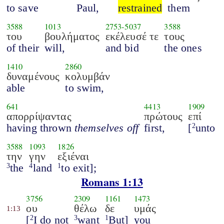
to save
Paul,
restrained
them
3588
1013
2753
-
5037
3588
του
βουλήματος
εκέλευσέ τε
τους
of their
will,
and bid
the ones
1410
2860
δυναμένους
κολυμβάν
able
to swim,
641
4413
1909
απορρίψαντας
πρώτους
επί
having thrown
themselves off
first,
[
unto
2
3588
1093
1826
την
γην
εξιέναι
the
land
to exit];
3
4
1
Romans 1:13
3756
2309
1161
1473
ου
θέλω
δε
υμάς
1:13
[
I do not
want
But]
you
2
3
1