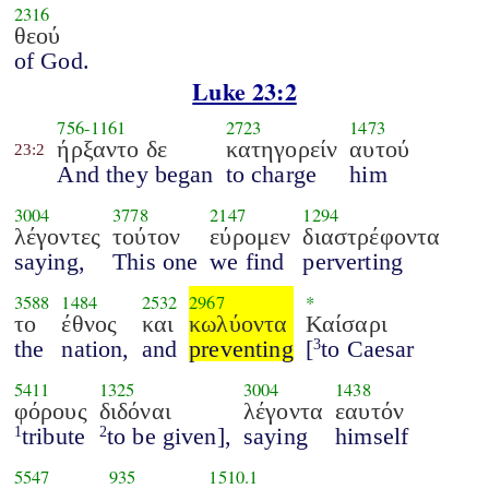
2316
θεού
of God.
Luke 23:2
756
-
1161
2723
1473
ήρξαντο δε
κατηγορείν
αυτού
23:2
And they began
to charge
him
3004
3778
2147
1294
λέγοντες
τούτον
εύρομεν
διαστρέφοντα
saying,
This one
we find
perverting
3588
1484
2532
2967
*
το
έθνος
και
κωλύοντα
Καίσαρι
the
nation,
and
preventing
[
to Caesar
3
5411
1325
3004
1438
φόρους
διδόναι
λέγοντα
εαυτόν
tribute
to be given],
saying
himself
1
2
5547
935
1510.1