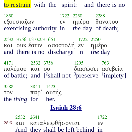
to restrain
with
the
spirit;
and
there is no
1850
1722
2250
2288
εξουσιάζων
εν
ημέρα
θανάτου
exercising authority
in
the
day
of death;
2532
3756
-
1510.2.3
651
1722
2250
και
ουκ έστιν
αποστολή
εν
ημέρα
and
there is no
discharge
in
the
day
4171
2532
3756
1295
763
πολέμου
και
ου
διασώσει
ασεβεία
of battle;
and
[
shall not
preserve
impiety]
2
3
1
3588
3844
1473
τον
παρ΄
αυτής
the
thing
for
her.
Isaiah 28:6
2532
2641
1722
και
καταλειφθήσονται
εν
28:6
And
they shall be left behind
in