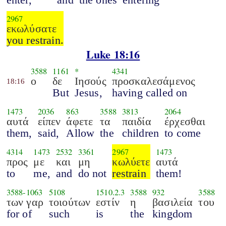
2967
εκωλύσατε
you restrain.
Luke 18:16
3588
1161
*
4341
ο
δε
Ιησούς
προσκαλεσάμενος
18:16
But
Jesus,
having called on
1473
2036
863
3588
3813
2064
αυτά
είπεν
άφετε
τα
παιδία
έρχεσθαι
them,
said,
Allow
the
children
to come
4314
1473
2532
3361
2967
1473
προς
με
και
μη
κωλύετε
αυτά
to
me,
and
do not
restrain
them!
3588
-
1063
5108
1510.2.3
3588
932
3588
των γαρ
τοιούτων
εστίν
η
βασιλεία
του
for of
such
is
the
kingdom