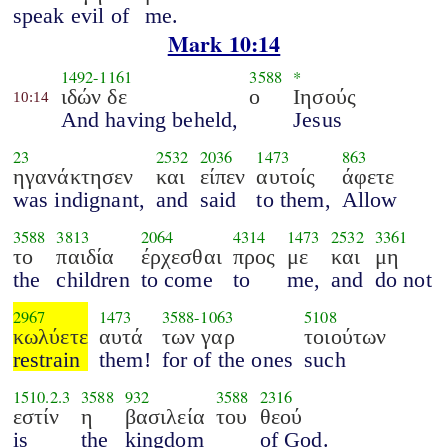
speak evil of
me.
Mark 10:14
1492
-
1161
3588
*
ιδών δε
ο
Ιησούς
10:14
And having beheld,
Jesus
23
2532
2036
1473
863
ηγανάκτησεν
και
είπεν
αυτοίς
άφετε
was indignant,
and
said
to them,
Allow
3588
3813
2064
4314
1473
2532
3361
το
παιδία
έρχεσθαι
προς
με
και
μη
the
children
to come
to
me,
and
do not
2967
1473
3588
-
1063
5108
κωλύετε
αυτά
των γαρ
τοιούτων
restrain
them!
for of the ones
such
1510.2.3
3588
932
3588
2316
εστίν
η
βασιλεία
του
θεού
is
the
kingdom
of God.