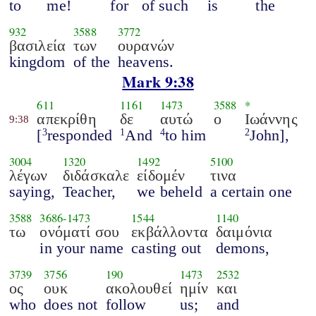
to
me!
for
of such
is
the
932
3588
3772
βασιλεία
των
ουρανών
kingdom
of the
heavens.
Mark 9:38
611
1161
1473
3588
*
απεκρίθη
δε
αυτώ
ο
Ιωάννης
9:38
[
responded
And
to him
John],
3
1
4
2
3004
1320
1492
5100
λέγων
διδάσκαλε
είδομέν
τινα
saying,
Teacher,
we beheld
a certain one
3588
3686
-
1473
1544
1140
τω
ονόματί σου
εκβάλλοντα
δαιμόνια
in your name
casting out
demons,
3739
3756
190
1473
2532
ος
ουκ
ακολουθεί
ημίν
και
who
does not
follow
us;
and