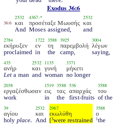
Exodus 36:6
2532
4367
-*
2532
και
προσέταξε Μωυσής
και
36:6
And
Moses assigned,
and
2784
1722
3588
3925
3004
εκήρυξεν
εν
τη
παρεμβολή
λέγων
proclaimed
in
the
camp,
saying,
435
2532
1135
3371
ανήρ
και
γυνή
μήκετι
Let
a man
and
woman
no longer
2038
1519
3588
536
3588
εργαζέσθωσαν
εις
τας
απαρχάς
του
work
in
the
first-fruits
of the
39
2532
2967
3588
αγίου
και
εκωλύθη
ο
holy
place
.
And
[
were restrained
the
3
1