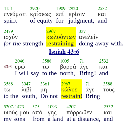
4151
2920
1909
2920
2532
πνεύματι
κρίσεως
επί
κρίσιν
και
spirit
of equity
for
judgment,
and
2479
2967
337
ισχύν
κωλυόντων
ανελείν
for the
strength
restraining
doing away with.
Isaiah 43:6
2046
3588
1005
71
2532
ερώ
τω
βορρά
άγε
και
43:6
I will say
to the
north,
Bring!
and
3588
3047
3361
2967
71
3588
τω
λιβί
μη
κώλυε
άγε
τους
to the
south,
Do not
restrain!
Bring
5207
-
1473
575
1093
4207
2532
υιούς μου
από
γης
πόρρωθεν
και
my sons
from
a land
at a distance,
and