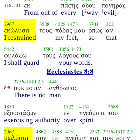
εκ
πάσης
οδού
πονηράς
119:101
From out of
every
[
way
evil]
2
1
2967
3588
4228
-
1473
3704
302
εκώλυσα
τους
πόδας μου
όπως
αν
I restrained
my feet,
so
that
5442
3588
3056
-
1473
φυλάξω
τους
λόγους σου
I shall guard
your words.
Ecclesiastes 8:8
3756
-
1510.2.3
444
ουκ έστιν
άνθρωπος
8:8
There is no
man
1850
1722
4151
3588
εξουσιάζων
εν
πνεύματι
του
exercising authority
over
spirit
2967
4862
3588
4151
2532
3756
-
1510.2.3
κωλύσαι
συν
το
πνεύμα
και
ουκ έστιν