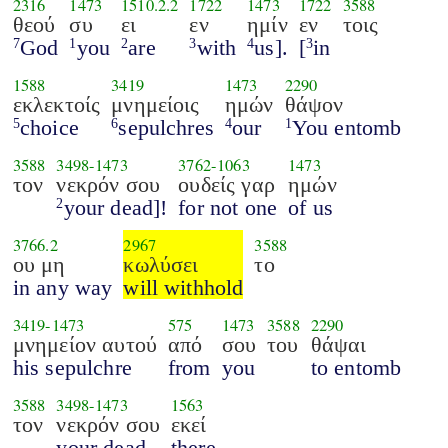
2316
1473
1510.2.2
1722
1473
1722
3588
θεού
συ
ει
εν
ημίν
εν
τοις
God
you
are
with
us].
[
in
7
1
2
3
4
3
1588
3419
1473
2290
εκλεκτοίς
μνημείοις
ημών
θάψον
choice
sepulchres
our
You entomb
5
6
4
1
3588
3498
-
1473
3762
-
1063
1473
τον
νεκρόν σου
ουδείς γαρ
ημών
your dead]!
for not one
of us
2
3766.2
2967
3588
ου μη
κωλύσει
το
in any way
will withhold
3419
-
1473
575
1473
3588
2290
μνημείον αυτού
από
σου
του
θάψαι
his sepulchre
from
you
to entomb
3588
3498
-
1473
1563
τον
νεκρόν σου
εκεί
your dead
there.