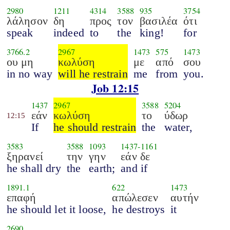
2980
1211
4314
3588
935
3754
λάλησον
δη
προς
τον
βασιλέα
ότι
speak
indeed
to
the
king!
for
3766.2
2967
1473
575
1473
ου μη
κωλύση
με
από
σου
in no way
will he restrain
me
from
you.
Job 12:15
1437
2967
3588
5204
εάν
κωλύση
το
ύδωρ
12:15
If
he should restrain
the
water,
3583
3588
1093
1437
-
1161
ξηρανεί
την
γην
εάν δε
he shall dry
the
earth;
and if
1891.1
622
1473
επαφή
απώλεσεν
αυτήν
he should let it loose,
he destroys
it
2690