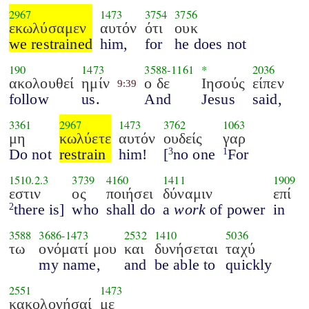
2967
1473
3754
3756
εκωλύσαμεν
αυτόν
ότι
ουκ
we restrained
him,
for
he does not
190
1473
3588
-
1161
*
2036
ακολουθεί
ημίν
ο δε
Ιησούς
είπεν
9:39
follow
us.
And
Jesus
said,
3361
2967
1473
3762
1063
μη
κωλύετε
αυτόν
ουδείς
γαρ
Do not
restrain
him!
[
no one
For
3
1
1510.2.3
3739
4160
1411
1909
εστιν
ος
ποιήσει
δύναμιν
επί
there is]
who
shall do
a
work
of power
in
2
3588
3686
-
1473
2532
1410
5036
τω
ονόματί μου
και
δυνήσεται
ταχύ
my name,
and
be able to
quickly
2551
1473
κακολογήσαί
με