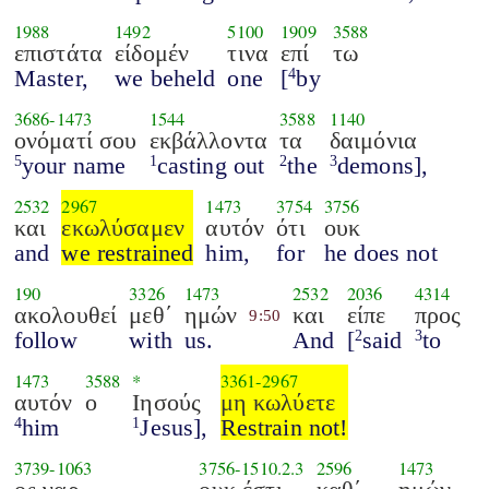
1988
1492
5100
1909
3588
επιστάτα
είδομέν
τινα
επί
τω
Master,
we beheld
one
[
by
4
3686
-
1473
1544
3588
1140
ονόματί σου
εκβάλλοντα
τα
δαιμόνια
your name
casting out
the
demons],
5
1
2
3
2532
2967
1473
3754
3756
και
εκωλύσαμεν
αυτόν
ότι
ουκ
and
we restrained
him,
for
he does not
190
3326
1473
2532
2036
4314
ακολουθεί
μεθ΄
ημών
και
είπε
προς
9:50
follow
with
us.
And
[
said
to
2
3
1473
3588
*
3361
-
2967
αυτόν
ο
Ιησούς
μη κωλύετε
him
Jesus],
Restrain not!
4
1
3739
-
1063
3756
-
1510.2.3
2596
1473