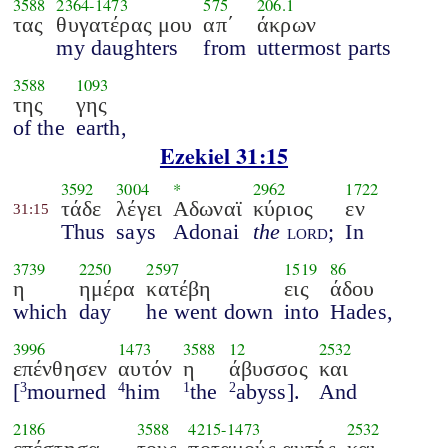
3588
2364
-
1473
575
206.1
τας
θυγατέρας μου
απ΄
άκρων
my daughters
from
uttermost parts
3588
1093
της
γης
of the
earth,
Ezekiel 31:15
3592
3004
*
2962
1722
τάδε
λέγει
Αδωναϊ
κύριος
εν
31:15
Thus
says
Adonai
the
lord
;
In
3739
2250
2597
1519
86
η
ημέρα
κατέβη
εις
άδου
which
day
he went down
into
Hades,
3996
1473
3588
12
2532
επένθησεν
αυτόν
η
άβυσσος
και
[
mourned
him
the
abyss].
And
3
4
1
2
2186
3588
4215
-
1473
2532