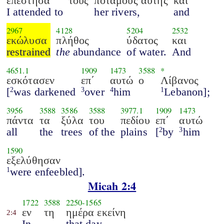
επέστησα
τους
ποταμούς αυτής
και
I attended to
her rivers,
and
2967
4128
5204
2532
εκώλυσα
πλήθος
ύδατος
και
restrained
the
abundance
of water.
And
4651.1
1909
1473
3588
*
εσκότασεν
επ΄
αυτώ
ο
Λίβανος
[
was darkened
over
him
Lebanon];
2
3
4
1
3956
3588
3586
3588
3977.1
1909
1473
πάντα
τα
ξύλα
του
πεδίου
επ΄
αυτώ
all
the
trees
of the
plains
[
by
him
2
3
1590
εξελύθησαν
were enfeebled].
1
Micah 2:4
1722
3588
2250
-
1565
εν
τη
ημέρα εκείνη
2:4
In
that day