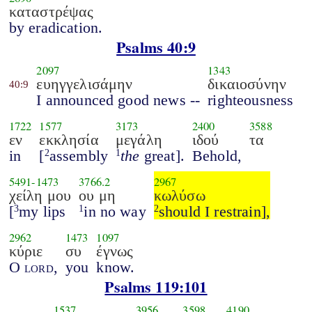
καταστρέψας
by eradication.
Psalms 40:9
2097
1343
ευηγγελισάμην
δικαιοσύνην
40:9
I announced good news --
righteousness
1722
1577
3173
2400
3588
εν
εκκλησία
μεγάλη
ιδού
τα
in
[
assembly
the
great].
Behold,
2
1
5491
-
1473
3766.2
2967
χείλη μου
ου μη
κωλύσω
[
my lips
in no way
should I restrain],
3
1
2
2962
1473
1097
κύριε
συ
έγνως
O
lord
,
you
know.
Psalms 119:101
1537
3956
3598
4190