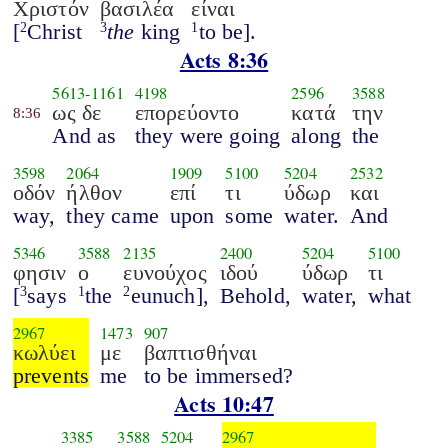
Χριστόν
βασιλέα
είναι
[
Christ
the
king
to be].
2
3
1
Acts 8:36
5613
-
1161
4198
2596
3588
ως δε
επορεύοντο
κατά
την
8:36
And as
they were going
along
the
3598
2064
1909
5100
5204
2532
οδόν
ήλθον
επί
τι
ύδωρ
και
way,
they came
upon
some
water.
And
5346
3588
2135
2400
5204
5100
φησιν
ο
ευνούχος
ιδού
ύδωρ
τι
[
says
the
eunuch],
Behold,
water,
what
3
1
2
2967
1473
907
κωλύει
με
βαπτισθήναι
prevents
me
to be immersed?
Acts 10:47
3385
3588
5204
2967