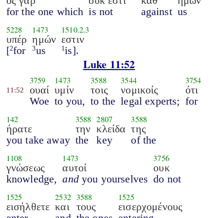
ος γαρ
ουκ έστι
καθ΄
ημών
for the one which
is not
against
us
5228
1473
1510.2.3
υπέρ
ημών
εστιν
[
for
us
is].
2
3
1
Luke 11:52
3759
1473
3588
3544
3754
ουαί
υμίν
τοις
νομικοίς
ότι
11:52
Woe
to you,
to the
legal experts;
for
142
3588
2807
3588
ήρατε
την
κλείδα
της
you take away
the
key
of the
1108
1473
3756
γνώσεως
αυτοί
ουκ
knowledge,
and
you yourselves
do not
1525
2532
3588
1525
εισήλθετε
και
τους
εισερχομένους
enter,
and
the ones
entering