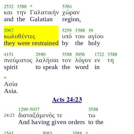
2532
3588
*
5561
και
την
Γαλατικήν
χώραν
and
the
Galatian
region,
2967
5259
3588
39
κωλυθέντες
υπό
του
αγίου
they were restrained
by
the
holy
4151
2980
3588
3056
1722
3588
πνεύματος
λαλήσαι
τον
λόγον
εν
τη
spirit
to speak
the
word
in
*
Ασία
Asia.
Acts 24:23
1299
-
5037
3588
διαταξάμενός τε
τω
24:23
And having given orders
to the
1543
5083
3588
*