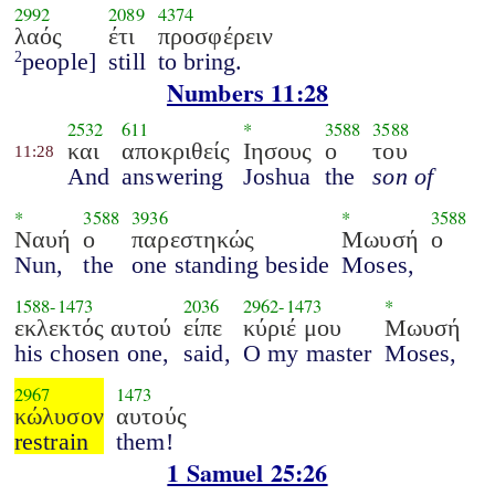
2992
2089
4374
λαός
έτι
προσφέρειν
people]
still
to bring.
2
Numbers 11:28
2532
611
*
3588
3588
και
αποκριθείς
Ιησους
ο
του
11:28
And
answering
Joshua
the
son of
*
3588
3936
*
3588
Ναυή
ο
παρεστηκώς
Μωυσή
ο
Nun,
the
one standing beside
Moses,
1588
-
1473
2036
2962
-
1473
*
εκλεκτός αυτού
είπε
κύριέ μου
Μωυσή
his chosen one,
said,
O my master
Moses,
2967
1473
κώλυσον
αυτούς
restrain
them!
1 Samuel 25:26