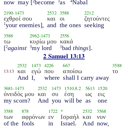
now
may [
become
as
Nabal
2
3
4
2190
-
1473
2532
3588
2212
εχθροί σου
και
οι
ζητούντες
your enemies],
and
the ones
seeking
1
3588
2962
-
1473
2556
τω
κυρίω μου
κακά
[
against
my lord
bad
things
].
2
3
1
2 Samuel 13:13
2532
1473
4226
667
3588
και
εγώ
που
αποίσω
το
13:13
And
I,
where
shall I carry away
3681
-
1473
2532
1473
1510.8.2
5613
1520
όνειδός μου
και
συ
έση
ως
εις
my scorn?
And
you
will be
as
one
3588
878
1722
*
2532
3568
των
αφρόνων
εν
Ισραήλ
και
νυν
of the
fools
in
Israel.
And
now,