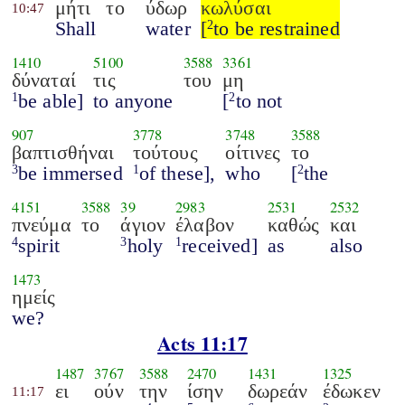
μήτι
το
ύδωρ
κωλύσαι
10:47
Shall
water
[
to be restrained
2
1410
5100
3588
3361
δύναταί
τις
του
μη
be able]
to anyone
[
to not
1
2
907
3778
3748
3588
βαπτισθήναι
τούτους
οίτινες
το
be immersed
of these],
who
[
the
3
1
2
4151
3588
39
2983
2531
2532
πνεύμα
το
άγιον
έλαβον
καθώς
και
spirit
holy
received]
as
also
4
3
1
1473
ημείς
we?
Acts 11:17
1487
3767
3588
2470
1431
1325
ει
ούν
την
ίσην
δωρεάν
έδωκεν
11:17