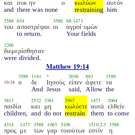
και
ουκ ην
ο
κωλύων
αυτόν
and
there was none
restraining
him
3588
654
3588
68
-
1473
του
αποστρέψαι
οι
αγροί υμών
to return.
Your fields
1266
διεμερίσθησαν
were divided.
Matthew 19:14
3588
1161
*
2036
863
3588
ο
δε
Ιησούς
είπεν
άφετε
τα
19:14
And
Jesus
said,
Allow
the
3813
2532
3361
2967
1473
2064
παιδία
και
μη
κωλύετε
αυτά
ελθείν
children,
and
do not
restrain
them
to come
4314
1473
3588
1063
5108
1510.2.3
3588
προς
με
των
γαρ
τοιούτων
εστίν
η