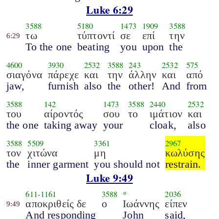
Luke 6:29
3588
5180
1473
1909
3588
τω
τύπτοντί
σε
επί
την
6:29
To the one
beating
you
upon
the
4600
3930
2532
3588
243
2532
575
σιαγόνα
πάρεχε
και
την
άλλην
και
από
jaw,
furnish
also
the
other!
And
from
3588
142
1473
3588
2440
2532
του
αίροντός
σου
το
ιμάτιον
και
the one
taking away
your
cloak,
also
3588
5509
3361
2967
τον
χιτώνα
μη
κωλύσης
the
inner garment
you should not
restrain.
Luke 9:49
611
-
1161
3588
*
2036
αποκριθείς δε
ο
Ιωάννης
είπεν
9:49
And responding
John
said,