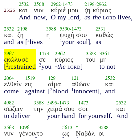
2532
3568
2962
-
1473
2198
-
2962
και
νυν
κύριέ μου
ζη κύριος
25:26
And
now,
O my lord,
as the
lord
lives,
2532
2198
3588
5590
-
1473
2531
και
ζη
η
ψυχή σου
καθώς
and
as [
lives
your soul],
as
2
1
2967
1473
2962
3588
3361
εκώλυσέ
σε
κύριος
του
μη
[
restrained
you
the
lord
]
to not
2
3
1
2064
1519
129
121
2532
ελθείν
εις
αίμα
αθώον
και
come
against
[
blood
innocent],
and
2
1
4982
3588
5495
-
1473
1473
2532
σώζειν
την
χείρά σου
σοι
και
to deliver
your hand
for yourself.
And
3568
1096
5613
*
3588
νυν
γένοιντο
ως
Ναβάλ
οι