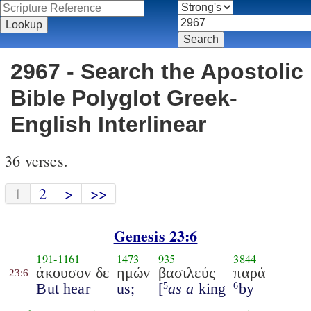
2967 - Search the Apostolic
Bible Polyglot Greek-
English Interlinear
36 verses.
1
2
>
>>
Genesis 23:6
191
-
1161
1473
935
3844
άκουσον δε
ημών
βασιλεύς
παρά
23:6
But hear
us;
[
as a
king
by
5
6