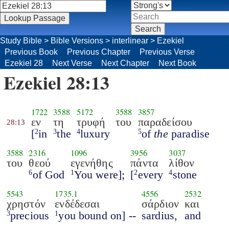
Study Bible
>
Bible Versions
>
interlinear
>
Ezekiel
Previous Book
Previous Chapter
Previous Verse
Ezekiel 28
Next Verse
Next Chapter
Next Book
Ezekiel 28:13
1722
3588
5172
3588
3857
εν
τη
τρυφή
του
παραδείσου
28:13
[
in
the
luxury
of
the
paradise
2
3
4
5
3588
2316
1096
3956
3037
του
θεού
εγενήθης
πάντα
λίθον
of God
You were];
[
every
stone
6
1
2
4
5543
1735.1
4556
2532
χρηστόν
ενδέδεσαι
σάρδιον
και
precious
you bound on] --
sardius,
and
3
1