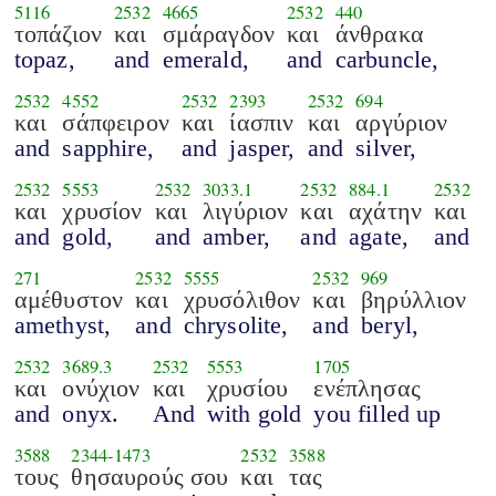
5116
2532
4665
2532
440
τοπάζιον
και
σμάραγδον
και
άνθρακα
topaz,
and
emerald,
and
carbuncle,
2532
4552
2532
2393
2532
694
και
σάπφειρον
και
ίασπιν
και
αργύριον
and
sapphire,
and
jasper,
and
silver,
2532
5553
2532
3033.1
2532
884.1
2532
και
χρυσίον
και
λιγύριον
και
αχάτην
και
and
gold,
and
amber,
and
agate,
and
271
2532
5555
2532
969
αμέθυστον
και
χρυσόλιθον
και
βηρύλλιον
amethyst,
and
chrysolite,
and
beryl,
2532
3689.3
2532
5553
1705
και
ονύχιον
και
χρυσίου
ενέπλησας
and
onyx.
And
with gold
you filled up
3588
2344
-
1473
2532
3588
τους
θησαυρούς σου
και
τας