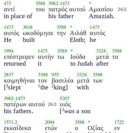
473
3588
3962
-
1473
*
αντί
του
πατρός αυτού
Αμασίου
26:2
in place of
his father
Amaziah.
1473
3618
3588
*
1473
αυτός
ωκοδόμησε
την
Αιλάθ
αυτός
He
built
Eloth;
he
1994
1473
3588
*
3326
3588
επέστρεφεν
αυτήν
τω
Ιούδα
μετά
το
returned
it
to Judah
after
2837
3588
935
3326
3588
κοιμηθήναι
τον
βασιλέα
μετά
των
[
slept
the
king]
with
3
1
2
3962
-
1473
5207
πατέρων αυτού
υιός
26:3
his fathers.
[
was
a son
2
1571.2
2094
3588
*
1722
εκκαίδεκα
ετών
ο
Οζίας
εν