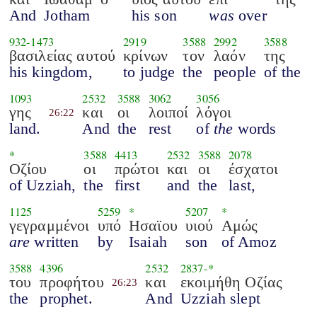
And
Jotham
his son
was
over
932
-
1473
2919
3588
2992
3588
βασιλείας αυτού
κρίνων
τον
λαόν
της
his kingdom,
to judge
the
people
of the
1093
2532
3588
3062
3056
γης
και
οι
λοιποί
λόγοι
26:22
land.
And
the
rest
of
the
words
*
3588
4413
2532
3588
2078
Οζίου
οι
πρώτοι
και
οι
έσχατοι
of Uzziah,
the
first
and
the
last,
1125
5259
*
5207
*
γεγραμμένοι
υπό
Ησαϊου
υιού
Αμώς
are
written
by
Isaiah
son
of Amoz
3588
4396
2532
2837
-*
του
προφήτου
και
εκοιμήθη Οζίας
26:23
the
prophet.
And
Uzziah slept