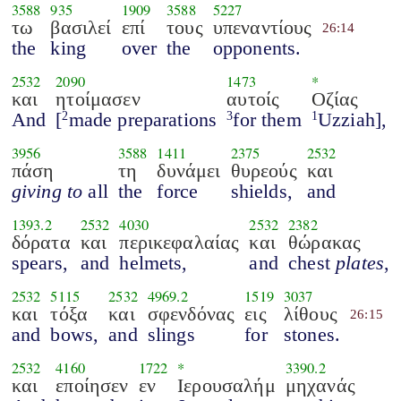
3588
935
1909
3588
5227
τω
βασιλεί
επί
τους
υπεναντίους
26:14
the
king
over
the
opponents.
2532
2090
1473
*
και
ητοίμασεν
αυτοίς
Οζίας
And
[
made preparations
for them
Uzziah],
2
3
1
3956
3588
1411
2375
2532
πάση
τη
δυνάμει
θυρεούς
και
giving to
all
the
force
shields,
and
1393.2
2532
4030
2532
2382
δόρατα
και
περικεφαλαίας
και
θώρακας
spears,
and
helmets,
and
chest
plates
,
2532
5115
2532
4969.2
1519
3037
και
τόξα
και
σφενδόνας
εις
λίθους
26:15
and
bows,
and
slings
for
stones.
2532
4160
1722
*
3390.2
και
εποίησεν
εν
Ιερουσαλήμ
μηχανάς