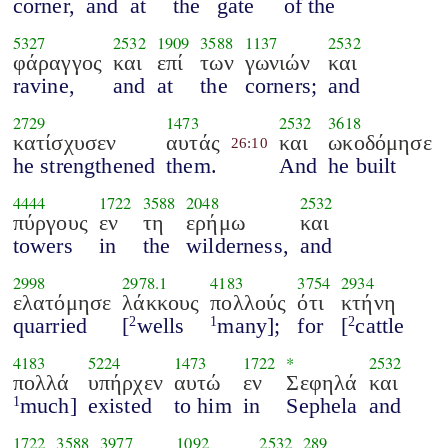
corner,
and
at
the
gate
of the
5327
2532
1909
3588
1137
2532
φάραγγος
και
επί
των
γωνιών
και
ravine,
and
at
the
corners;
and
2729
1473
2532
3618
κατίσχυσεν
αυτάς
και
ωκοδόμησε
26:10
he strengthened
them.
And
he built
4444
1722
3588
2048
2532
πύργους
εν
τη
ερήμω
και
towers
in
the
wilderness,
and
2998
2978.1
4183
3754
2934
ελατόμησε
λάκκους
πολλούς
ότι
κτήνη
quarried
[
wells
many];
for
[
cattle
2
1
2
4183
5224
1473
1722
*
2532
πολλά
υπήρχεν
αυτώ
εν
Σεφηλά
και
much]
existed
to him
in
Sephela
and
1
1722
3588
3977
1092
2532
289