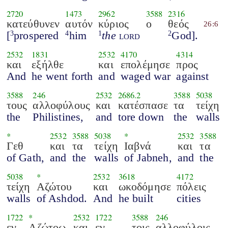
2720
1473
2962
3588
2316
κατεύθυνεν
αυτόν
κύριος
ο
θεός
26:6
[
prospered
him
the
lord
God].
3
4
1
2
2532
1831
2532
4170
4314
και
εξήλθε
και
επολέμησε
προς
And
he went forth
and
waged war
against
3588
246
2532
2686.2
3588
5038
τους
αλλοφύλους
και
κατέσπασε
τα
τείχη
the
Philistines,
and
tore down
the
walls
*
2532
3588
5038
*
2532
3588
Γεθ
και
τα
τείχη
Ιαβνά
και
τα
of Gath,
and
the
walls
of Jabneh,
and
the
5038
*
2532
3618
4172
τείχη
Αζώτου
και
ωκοδόμησε
πόλεις
walls
of Ashdod.
And
he built
cities
1722
*
2532
1722
3588
246
εν
Αζώτοω
και
εν
τοις
αλλοφύλοις