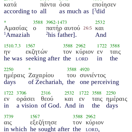
κατά
πάντα
όσα
εποίησεν
according to
all
as much as
[
did
3
*
3588
3962
-
1473
2532
Αμασίας
ο
πατήρ αυτού
και
26:5
Amaziah
his father].
And
1
2
1510.7.3
1567
3588
2962
1722
3588
ην
εκζητών
τον
κύριον
εν
ταις
he was
seeking after
the
lord
in
the
2250
*
3588
4920
ημέραις
Ζαχαρίου
του
συνιέντος
days
of Zechariah,
the
one perceiving
1722
3706
2316
2532
1722
3588
2250
εν
οράσει
θεού
και
εν
ταις
ημέραις
in
a vision
of God.
And
in
the
days
3739
1567
3588
2962
αις
εξεζήτησε
τον
κύριον
in which
he sought after
the
lord
,