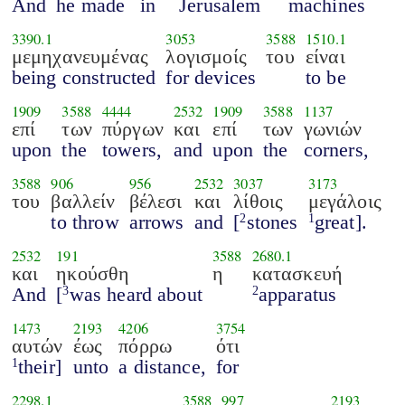
And
he made
in
Jerusalem
machines
3390.1
3053
3588
1510.1
μεμηχανευμένας
λογισμοίς
του
είναι
being constructed
for devices
to be
1909
3588
4444
2532
1909
3588
1137
επί
των
πύργων
και
επί
των
γωνιών
upon
the
towers,
and
upon
the
corners,
3588
906
956
2532
3037
3173
του
βαλλείν
βέλεσι
και
λίθοις
μεγάλοις
to throw
arrows
and
[
stones
great].
2
1
2532
191
3588
2680.1
και
ηκούσθη
η
κατασκευή
And
[
was heard about
apparatus
3
2
1473
2193
4206
3754
αυτών
έως
πόρρω
ότι
their]
unto
a distance,
for
1
2298.1
3588
997
2193