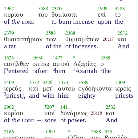
2962
3588
2370
1909
3588
κυρίου
του
θυμίασαι
επί
το
of
the
lord
to burn incense
upon
the
2379
3588
2368
2532
θυσιαστήριον
των
θυμιαμάτων
και
26:17
altar
of the
of incenses.
And
1525
3694
1473
*
3588
εισήλθεν
οπίσω
αυτού
Αζαρίας
ο
[
entered
after
him
Azariah
the
4
5
6
1
2
2409
2532
3326
1473
3589
2409
ιερεύς
και
μετ΄
αυτού
ογδοήκοντα
ιερείς
priest],
and
with
him
eighty
priests
3
2962
5207
1411
2532
κυρίου
υιοί
δυνάμεως
και
26:18
of
the
lord
--
sons
of power.
And
2186
1909
*
3588
935
επέστησαν
επί
Οζίαν
τον
βασιλέα