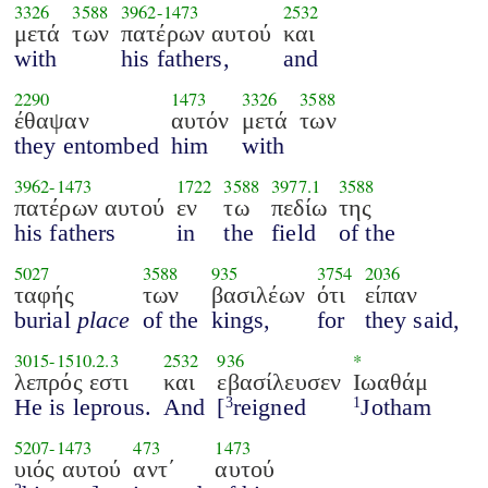
3326
3588
3962
-
1473
2532
μετά
των
πατέρων αυτού
και
with
his fathers,
and
2290
1473
3326
3588
έθαψαν
αυτόν
μετά
των
they entombed
him
with
3962
-
1473
1722
3588
3977.1
3588
πατέρων αυτού
εν
τω
πεδίω
της
his fathers
in
the
field
of the
5027
3588
935
3754
2036
ταφής
των
βασιλέων
ότι
είπαν
burial
place
of the
kings,
for
they said,
3015
-
1510.2.3
2532
936
*
λεπρός εστι
και
εβασίλευσεν
Ιωαθάμ
He is leprous.
And
[
reigned
Jotham
3
1
5207
-
1473
473
1473
υιός αυτού
αντ΄
αυτού