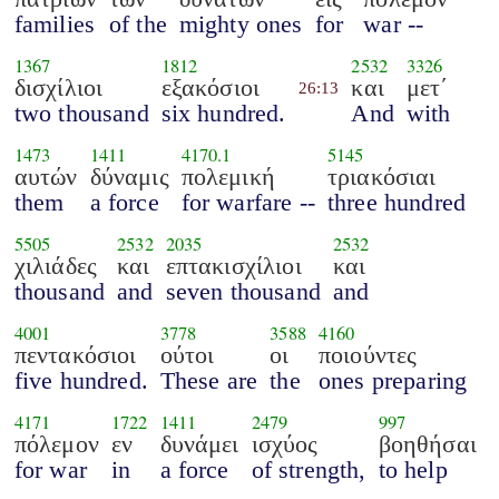
families
of the
mighty ones
for
war --
1367
1812
2532
3326
δισχίλιοι
εξακόσιοι
και
μετ΄
26:13
two thousand
six hundred.
And
with
1473
1411
4170.1
5145
αυτών
δύναμις
πολεμική
τριακόσιαι
them
a force
for warfare --
three hundred
5505
2532
2035
2532
χιλιάδες
και
επτακισχίλιοι
και
thousand
and
seven thousand
and
4001
3778
3588
4160
πεντακόσιοι
ούτοι
οι
ποιούντες
five hundred.
These are
the
ones preparing
4171
1722
1411
2479
997
πόλεμον
εν
δυνάμει
ισχύος
βοηθήσαι
for war
in
a force
of strength,
to help