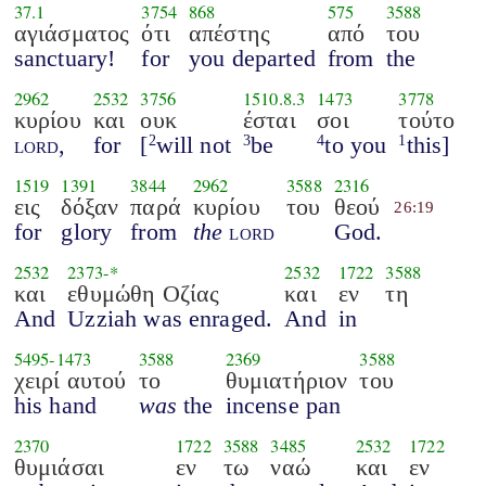
37.1
3754
868
575
3588
αγιάσματος
ότι
απέστης
από
του
sanctuary!
for
you departed
from
the
2962
2532
3756
1510.8.3
1473
3778
κυρίου
και
ουκ
έσται
σοι
τούτο
lord
,
for
[
will not
be
to you
this]
2
3
4
1
1519
1391
3844
2962
3588
2316
εις
δόξαν
παρά
κυρίου
του
θεού
26:19
for
glory
from
the
lord
God.
2532
2373
-*
2532
1722
3588
και
εθυμώθη Οζίας
και
εν
τη
And
Uzziah was enraged.
And
in
5495
-
1473
3588
2369
3588
χειρί αυτού
το
θυμιατήριον
του
his hand
was
the
incense pan
2370
1722
3588
3485
2532
1722
θυμιάσαι
εν
τω
ναώ
και
εν