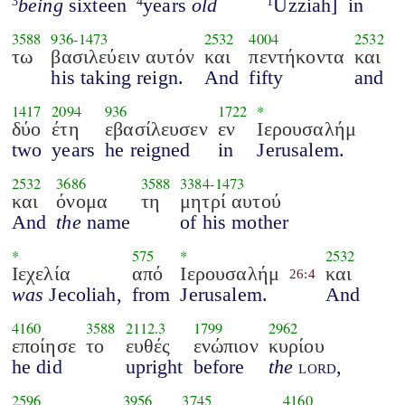
being
sixteen
years
old
Uzziah]
in
3
4
1
3588
936
-
1473
2532
4004
2532
τω
βασιλεύειν αυτόν
και
πεντήκοντα
και
his taking reign.
And
fifty
and
1417
2094
936
1722
*
δύο
έτη
εβασίλευσεν
εν
Ιερουσαλήμ
two
years
he reigned
in
Jerusalem.
2532
3686
3588
3384
-
1473
και
όνομα
τη
μητρί αυτού
And
the
name
of his mother
*
575
*
2532
Ιεχελία
από
Ιερουσαλήμ
και
26:4
was
Jecoliah,
from
Jerusalem.
And
4160
3588
2112.3
1799
2962
εποίησε
το
ευθές
ενώπιον
κυρίου
he did
upright
before
the
lord
,
2596
3956
3745
4160