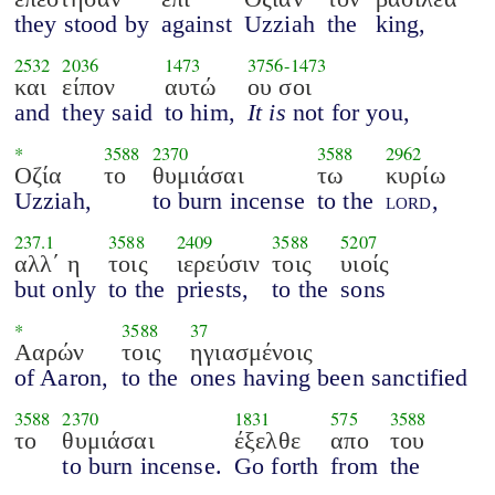
they stood by
against
Uzziah
the
king,
2532
2036
1473
3756
-
1473
και
είπον
αυτώ
ου σοι
and
they said
to him,
It is
not for you,
*
3588
2370
3588
2962
Οζία
το
θυμιάσαι
τω
κυρίω
Uzziah,
to burn incense
to the
lord
,
237.1
3588
2409
3588
5207
αλλ΄ η
τοις
ιερεύσιν
τοις
υιοίς
but only
to the
priests,
to the
sons
*
3588
37
Ααρών
τοις
ηγιασμένοις
of Aaron,
to the
ones having been sanctified
3588
2370
1831
575
3588
το
θυμιάσαι
έξελθε
απο
του
to burn incense.
Go forth
from
the