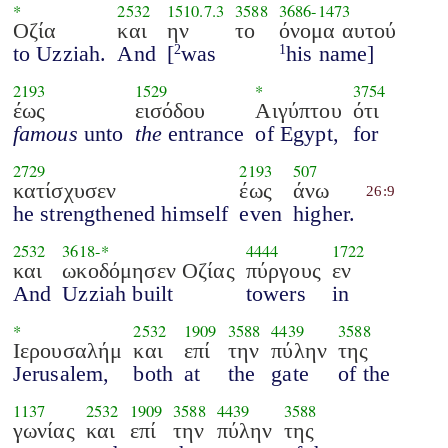
*
2532
1510.7.3
3588
3686
-
1473
Οζία
και
ην
το
όνομα αυτού
to Uzziah.
And
[
was
his name]
2
1
2193
1529
*
3754
έως
εισόδου
Αιγύπτου
ότι
famous
unto
the
entrance
of Egypt,
for
2729
2193
507
κατίσχυσεν
έως
άνω
26:9
he strengthened himself
even
higher.
2532
3618
-*
4444
1722
και
ωκοδόμησεν Οζίας
πύργους
εν
And
Uzziah built
towers
in
*
2532
1909
3588
4439
3588
Ιερουσαλήμ
και
επί
την
πύλην
της
Jerusalem,
both
at
the
gate
of the
1137
2532
1909
3588
4439
3588
γωνίας
και
επί
την
πύλην
της