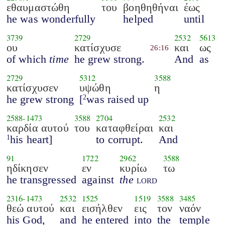
εθαυμαστώθη
του
βοηθηθήναι
έως
he was wonderfully
helped
until
3739
2729
2532
5613
ου
κατίσχυσε
και
ως
26:16
of which
time
he grew strong.
And
as
2729
5312
3588
κατίσχυσεν
υψώθη
η
he grew strong
[
was raised up
2
2588
-
1473
3588
2704
2532
καρδία αυτού
του
καταφθείραι
και
his heart]
to corrupt.
And
1
91
1722
2962
3588
ηδίκησεν
εν
κυρίω
τω
he transgressed
against
the
lord
2316
-
1473
2532
1525
1519
3588
3485
θεώ αυτού
και
εισήλθεν
εις
τον
ναόν
his God,
and
he entered
into
the
temple