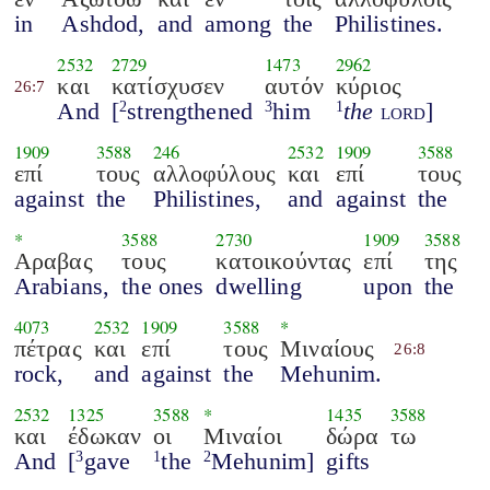
in
Ashdod,
and
among
the
Philistines.
2532
2729
1473
2962
και
κατίσχυσεν
αυτόν
κύριος
26:7
And
[
strengthened
him
the
lord
]
2
3
1
1909
3588
246
2532
1909
3588
επί
τους
αλλοφύλους
και
επί
τους
against
the
Philistines,
and
against
the
*
3588
2730
1909
3588
Αραβας
τους
κατοικούντας
επί
της
Arabians,
the ones
dwelling
upon
the
4073
2532
1909
3588
*
πέτρας
και
επί
τους
Μιναίους
26:8
rock,
and
against
the
Mehunim.
2532
1325
3588
*
1435
3588
και
έδωκαν
οι
Μιναίοι
δώρα
τω
And
[
gave
the
Mehunim]
gifts
3
1
2