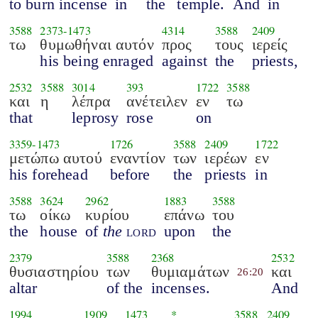
to burn incense
in
the
temple.
And
in
3588
2373
-
1473
4314
3588
2409
τω
θυμωθήναι αυτόν
προς
τους
ιερείς
his being enraged
against
the
priests,
2532
3588
3014
393
1722
3588
και
η
λέπρα
ανέτειλεν
εν
τω
that
leprosy
rose
on
3359
-
1473
1726
3588
2409
1722
μετώπω αυτού
εναντίον
των
ιερέων
εν
his forehead
before
the
priests
in
3588
3624
2962
1883
3588
τω
οίκω
κυρίου
επάνω
του
the
house
of
the
lord
upon
the
2379
3588
2368
2532
θυσιαστηρίου
των
θυμιαμάτων
και
26:20
altar
of the
incenses.
And
1994
1909
1473
*
3588
2409