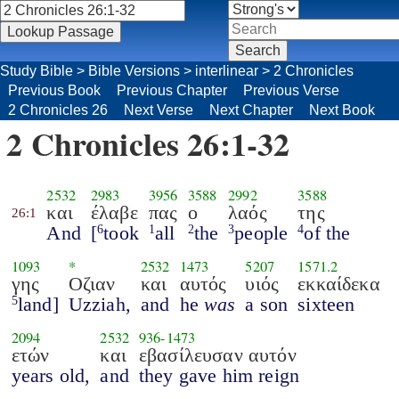
Study Bible
>
Bible Versions
>
interlinear
>
2 Chronicles
Previous Book
Previous Chapter
Previous Verse
2 Chronicles 26
Next Verse
Next Chapter
Next Book
2 Chronicles 26:1-32
2532
2983
3956
3588
2992
3588
και
έλαβε
πας
ο
λαός
της
26:1
And
[
took
all
the
people
of the
6
1
2
3
4
1093
*
2532
1473
5207
1571.2
γης
Οζιαν
και
αυτός
υιός
εκκαίδεκα
land]
Uzziah,
and
he
was
a son
sixteen
5
2094
2532
936
-
1473
ετών
και
εβασίλευσαν αυτόν
years old,
and
they gave him reign