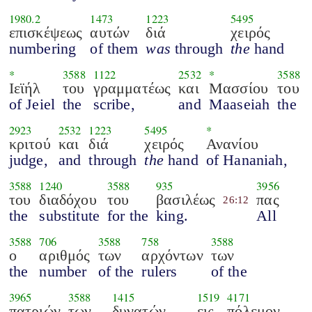
1980.2
1473
1223
5495
επισκέψεως
αυτών
διά
χειρός
numbering
of them
was
through
the
hand
*
3588
1122
2532
*
3588
Ιεϊήλ
του
γραμματέως
και
Μασσίου
του
of Jeiel
the
scribe,
and
Maaseiah
the
2923
2532
1223
5495
*
κριτού
και
διά
χειρός
Ανανίου
judge,
and
through
the
hand
of Hananiah,
3588
1240
3588
935
3956
του
διαδόχου
του
βασιλέως
πας
26:12
the
substitute
for the
king.
All
3588
706
3588
758
3588
ο
αριθμός
των
αρχόντων
των
the
number
of the
rulers
of the
3965
3588
1415
1519
4171
πατριών
των
δυνατών
εις
πόλεμον