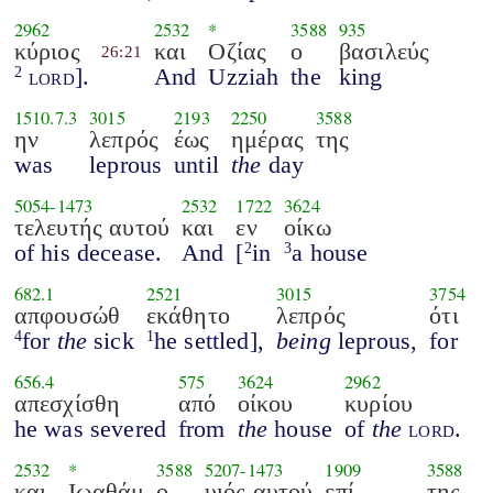
2962
2532
*
3588
935
κύριος
και
Οζίας
ο
βασιλεύς
26:21
lord
].
And
Uzziah
the
king
2
1510.7.3
3015
2193
2250
3588
ην
λεπρός
έως
ημέρας
της
was
leprous
until
the
day
5054
-
1473
2532
1722
3624
τελευτής αυτού
και
εν
οίκω
of his decease.
And
[
in
a house
2
3
682.1
2521
3015
3754
απφουσώθ
εκάθητο
λεπρός
ότι
for
the
sick
he settled],
being
leprous,
for
4
1
656.4
575
3624
2962
απεσχίσθη
από
οίκου
κυρίου
he was severed
from
the
house
of
the
lord
.
2532
*
3588
5207
-
1473
1909
3588
και
Ιωαθάμ
ο
υιός αυτού
επί
της