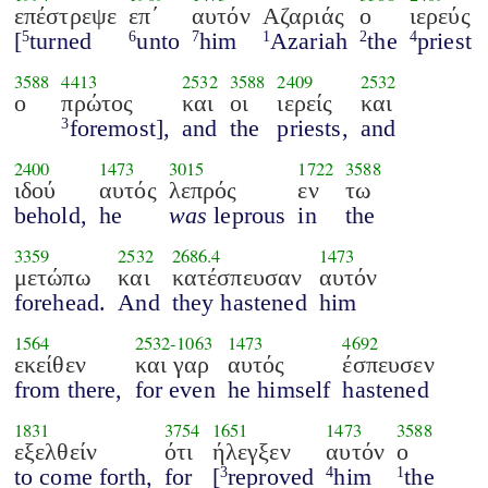
επέστρεψε
επ΄
αυτόν
Αζαριάς
ο
ιερεύς
[
turned
unto
him
Azariah
the
priest
5
6
7
1
2
4
3588
4413
2532
3588
2409
2532
ο
πρώτος
και
οι
ιερείς
και
foremost],
and
the
priests,
and
3
2400
1473
3015
1722
3588
ιδού
αυτός
λεπρός
εν
τω
behold,
he
was
leprous
in
the
3359
2532
2686.4
1473
μετώπω
και
κατέσπευσαν
αυτόν
forehead.
And
they hastened
him
1564
2532
-
1063
1473
4692
εκείθεν
και γαρ
αυτός
έσπευσεν
from there,
for even
he himself
hastened
1831
3754
1651
1473
3588
εξελθείν
ότι
ήλεγξεν
αυτόν
ο
to come forth,
for
[
reproved
him
the
3
4
1