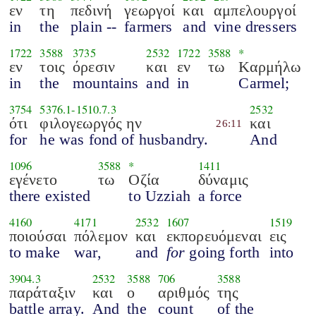
εν
τη
πεδινή
γεωργοί
και
αμπελουργοί
in
the
plain --
farmers
and
vine dressers
1722
3588
3735
2532
1722
3588
*
εν
τοις
όρεσιν
και
εν
τω
Καρμήλω
in
the
mountains
and
in
Carmel;
3754
5376.1
-
1510.7.3
2532
ότι
φιλογεωργός ην
και
26:11
for
he was fond of husbandry.
And
1096
3588
*
1411
εγένετο
τω
Οζία
δύναμις
there existed
to Uzziah
a force
4160
4171
2532
1607
1519
ποιούσαι
πόλεμον
και
εκπορευόμεναι
εις
to make
war,
and
for
going forth
into
3904.3
2532
3588
706
3588
παράταξιν
και
ο
αριθμός
της
battle array.
And
the
count
of the