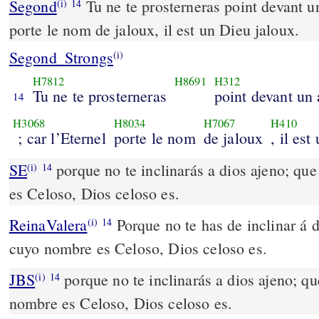
Segond
Tu ne te prosterneras point devant un
(i)
14
porte le nom de jaloux, il est un Dieu jaloux.
Segond_Strongs
(i)
H7812
H8691
H312
Tu ne te prosterneras
point devant un 
14
H3068
H8034
H7067
H410
; car l’Eternel
porte le nom
de jaloux
, il est
SE
porque no te inclinarás a dios ajeno; q
(i)
14
es Celoso, Dios celoso es.
ReinaValera
Porque no te has de inclinar á d
(i)
14
cuyo nombre es Celoso, Dios celoso es.
JBS
porque no te inclinarás a dios ajeno; 
(i)
14
nombre es Celoso, Dios celoso es.