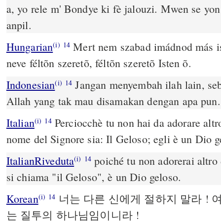
a, yo rele m' Bondye ki fè jalouzi. Mwen se yon
anpil.
Hungarian
Mert nem szabad imádnod más ist
(i)
14
neve féltõn szeretõ, féltõn szeretõ Isten õ.
Indonesian
Jangan menyembah ilah lain, s
(i)
14
Allah yang tak mau disamakan dengan apa pun.
Italian
Perciocchè tu non hai da adorare altro
(i)
14
nome del Signore sia: Il Geloso; egli è un Dio g
ItalianRiveduta
poiché tu non adorerai altro 
(i)
14
si chiama "il Geloso", è un Dio geloso.
Korean
너는 다른 신에게 절하지 말라 !
(i)
14
는 질투의 하나님임이니라 !