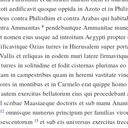
i aedificavit quoque oppida in Azoto et in Phil
eus contra Philisthim et contra Arabas qui habita
ontra Ammanitas
pendebantque Ammanitae munera Oziae et
8
t nomen eius usque ad introitum Aegypti propter 
Vallis et reliquas in eodem muri latere firmavitq
 turres in solitudine et fodit cisternas plurimas e
tam in campestribus quam in heremi vastitate vi
itores in montibus et in Carmelo erat quippe homo 
 scribae Maasiaeque doctoris et sub manu Anania
s
omnisque numerus principum per familias virorum fortium
12
 sescentorum
et sub eis universus exercitus trecentorum et
13