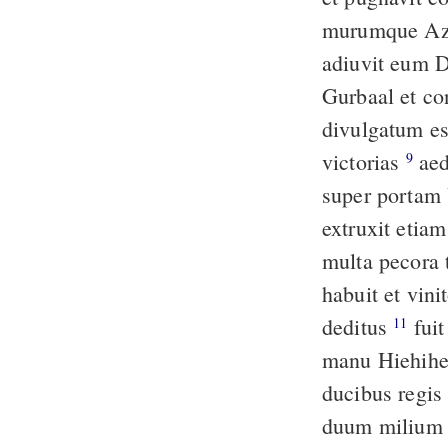
murumque Azot
adiuvit eum D
Gurbaal et c
divulgatum es
victorias
aedificavitque Ozias turres in Hierusalem super portam Anguli et
9
super portam 
extruxit etiam
multa pecora 
habuit et vin
deditus
fuit autem exercitus bellatorum eius qui procedebant ad proelia sub
11
manu Hiehihel
ducibus regi
duum milium