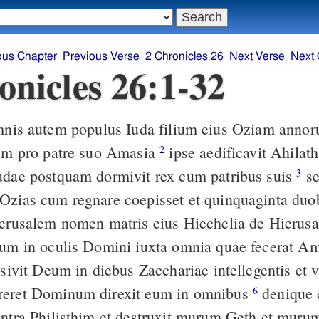
ous Chapter
Previous Verse
2 Chronicles 26
Next Verse
Next 
onicles 26:1-32
gem pro patre suo Amasia
ipse aedificavit Ahilath et restituit
2
udae postquam dormivit rex cum patribus suis
sedecim
3
Ozias cum regnare coepisset et quinquaginta duo
ierusalem nomen matris eius Hiechelia de Hieru
tum in oculis Domini iuxta omnia quae fecerat Am
reret Dominum direxit eum in omnibus
denique egressus est
6
ontra Philisthim et destruxit murum Geth et muru