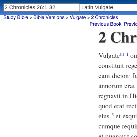
Study Bible
>
Bible Versions
>
Vulgate
>
2 Chronicles
Previous Book
Previ
2 Chr
Vulgate
omnis autem populus Iuda filium eius Oziam annorum sedecim
(i)
1
constituit re
eam dicioni I
annorum erat 
regnavit in H
quod erat rec
eius
et exquisivit Deum in diebus Zacchariae intellegentis et videntis Deum
5
cumque requi
et pugnavit c