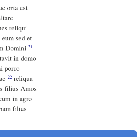
e orta est
ltare
t eum sed et
agam Domini
21
itavit in domo
i porro
rae
reliqua
22
s filius Amos
ham filius