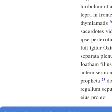
turibulum ut 
lepra in fron
thymiamatis
2
sacerdotes vid
ipse perterri
fuit igitur Oz
separata plen
Ioatham filiu
autem sermonu
propheta
dormivitque Ozias cum patribus suis et sepelierunt eum in agro
23
regalium sepu
eius pro eo