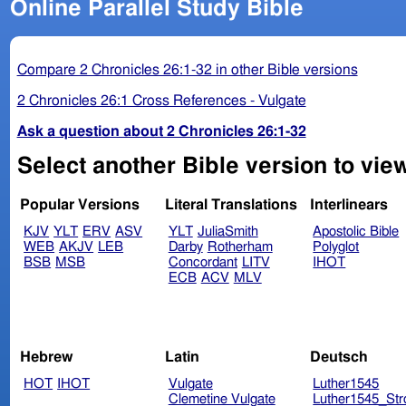
Online Parallel Study Bible
Compare 2 Chronicles 26:1-32 in other Bible versions
2 Chronicles 26:1 Cross References - Vulgate
Ask a question about 2 Chronicles 26:1-32
Select another Bible version to view
Popular Versions
Literal Translations
Interlinears
KJV
YLT
ERV
ASV
YLT
JuliaSmith
Apostolic Bible
WEB
AKJV
LEB
Darby
Rotherham
Polyglot
BSB
MSB
Concordant
LITV
IHOT
ECB
ACV
MLV
Hebrew
Latin
Deutsch
HOT
IHOT
Vulgate
Luther1545
Clemetine Vulgate
Luther1545_Str