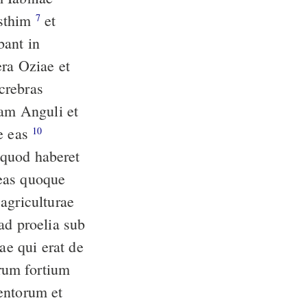
isthim
et
7
bant in
crebras
ue eas
10
o quod haberet
neas quoque
agriculturae
e qui erat de