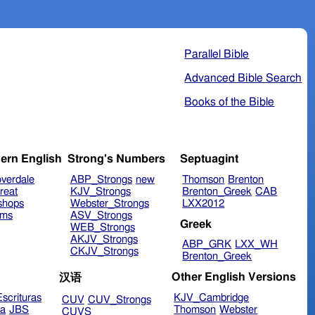
Parallel Bible
Advanced Bible Search
Books of the Bible
ern English
Strong's Numbers
Septuagint
verdale
ABP_Strongs
new
Thomson
Brenton
reat
KJV_Strongs
Brenton_Greek
CAB
shops
Webster_Strongs
LXX2012
ims
ASV_Strongs
Greek
WEB_Strongs
AKJV_Strongs
ABP_GRK
LXX_WH
CKJV_Strongs
Brenton_Greek
Other English Versions
汉语
scrituras
KJV_Cambridge
CUV
CUV_Strongs
ra
JBS
Thomson
Webster
CUVS