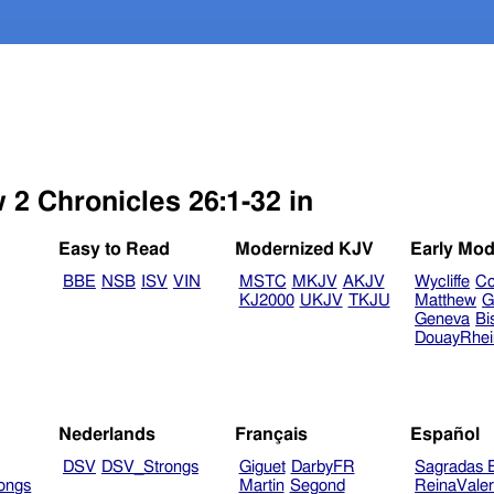
 2 Chronicles 26:1-32 in
Easy to Read
Modernized KJV
Early Mod
BBE
NSB
ISV
VIN
MSTC
MKJV
AKJV
Wycliffe
Co
KJ2000
UKJV
TKJU
Matthew
G
Geneva
Bi
DouayRhe
Nederlands
Français
Español
DSV
DSV_Strongs
Giguet
DarbyFR
Sagradas E
ongs
Martin
Segond
ReinaVale