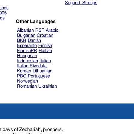
Segond_Strongs
ongs
905
gs
Other Languages
Albanian
RST
Arabic
Bulgarian
Croatian
BKR
Danish
Esperanto
Finnish
FinnishPR
Haitian
Hungarian
Indonesian
Italian
Italian Riveduta
Korean
Lithuanian
PBG
Portuguese
Norwegian
Romanian
Ukrainian
e days of Zechariah, prospers.