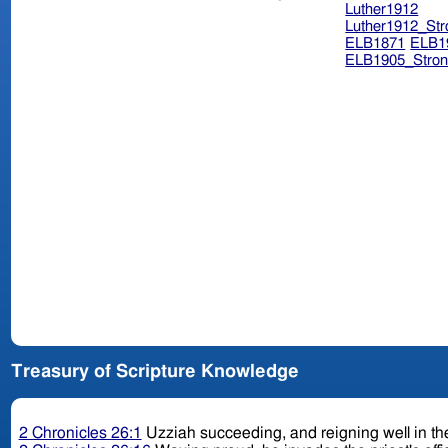
Luther1912
Luther1912_Str
ELB1871
ELB1
ELB1905_Stron
Treasury of Scripture Knowledge
2 Chronicles 26:1
Uzziah succeeding, and reigning well in th