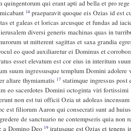
 quingentorum qui erant apti ad bella et pro rege
dimicabant
praeparavit quoque eis Ozias id est cuncto exercitui
14
tas et galeas et loricas arcusque et fundas ad iac
 murorum ut mitterent sagittas et saxa grandia egr
ocul eo quod auxiliaretur ei Dominus et corrobor
atus esset elevatum est cor eius in interitum suum
 suum ingressusque templum Domini adolere v
r altare thymiamatis
statimque ingressus post eum Azarias
17
um eo sacerdotes Domini octoginta viri fortissimi
xerunt non est tui officii Ozia ut adoleas incens
c est filiorum Aaron qui consecrati sunt ad huiu
gredere de sanctuario ne contempseris quia non re
oc a Domino Deo
iratusque est Ozias et tenens in manu
19