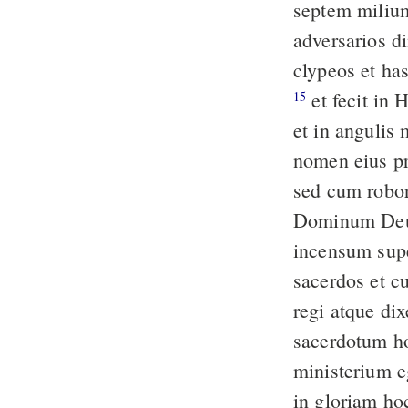
septem milium
adversarios 
clypeos et has
et fecit in Hierusalem diversi generis machinas quas in turribus conlocavit
15
et in angulis
nomen eius pr
sed cum robor
Dominum Deum
incensum supe
sacerdos et c
regi atque di
sacerdotum ho
ministerium e
in gloriam h