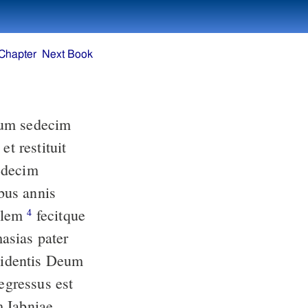
Chapter
Next Book
bus annis
salem
fecitque
4
asias pater
m Iabniae