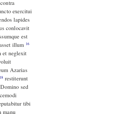
 contra
iendos lapides
essumque est
asset illum
16
 et neglexit
oluit
restiterunt
18
um Domino sed
scemodi
putabitur tibi