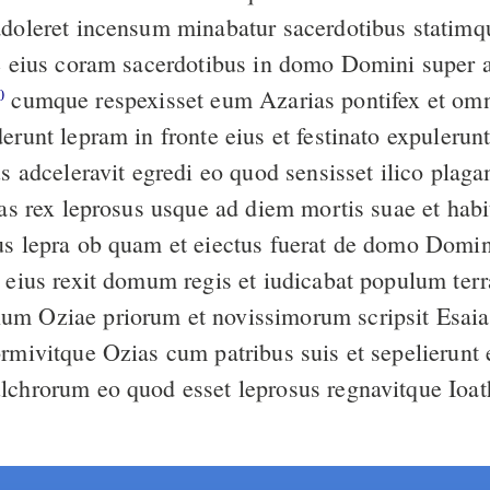
adoleret incensum minabatur sacerdotibus statimqu
te eius coram sacerdotibus in domo Domini super a
cumque respexisset eum Azarias pontifex et omnes reliqui
0
erunt lepram in fronte eius et festinato expulerun
tus adceleravit egredi eo quod sensisset ilico pl
ias rex leprosus usque ad diem mortis suae et hab
us lepra ob quam et eiectus fuerat de domo Domin
s eius rexit domum regis et iudicabat populum ter
m Oziae priorum et novissimorum scripsit Esaia
lchrorum eo quod esset leprosus regnavitque Ioat