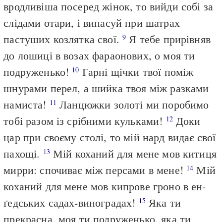
вродливіша посеред жінок, то вийди собі за
слідами отари, і випасуй при шатрах
пастуших козлятка свої.
Я тебе прирівняв
9
до лошиці в возах фараонових, о моя ти
подруженько!
Гарні щічки твої поміж
10
шнурами перел, а шийка твоя між разками
намиста!
Ланцюжки золоті ми поробимо
11
тобі разом із срібними кульками!
Доки
12
цар при своєму столі, то мій нард видає свої
пахощі.
Мій коханий для мене мов китиця
13
мирри: спочиває між персами в мене!
Мій
14
коханий для мене мов кипрове гроно в ен-
ґедських садах-виноградах!
Яка ти
15
прекрасна, моя ти подруженько, яка ти