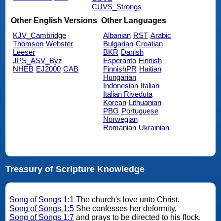
CUVS_Strongs
Other English Versions
Other Languages
KJV_Cambridge
Albanian
RST
Arabic
Thomson
Webster
Bulgarian
Croatian
Leeser
BKR
Danish
JPS_ASV_Byz
Esperanto
Finnish
NHEB
EJ2000
CAB
FinnishPR
Haitian
Hungarian
Indonesian
Italian
Italian Riveduta
Korean
Lithuanian
PBG
Portuguese
Norwegian
Romanian
Ukrainian
Treasury of Scripture Knowledge
Song of Songs 1:1
The church's love unto Christ.
Song of Songs 1:5
She confesses her deformity,
Song of Songs 1:7
and prays to be directed to his flock.