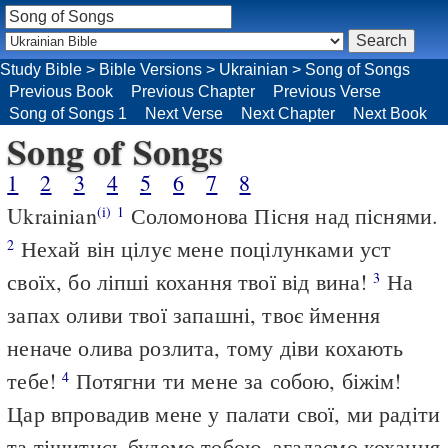
Study Bible
>
Bible Versions
>
Ukrainian
>
Song of Songs
Previous Book
Previous Chapter
Previous Verse
Song of Songs 1
Next Verse
Next Chapter
Next Book
Song of Songs
1
2
3
4
5
6
7
8
Ukrainian
Соломонова Пісня над піснями.
(i)
1
Нехай він цілує мене поцілунками уст
2
своїх, бо ліпші кохання твої від вина!
На
3
запах оливи твої запашні, твоє ймення
неначе олива розлита, тому діви кохають
тебе!
Потягни ти мене за собою, біжім!
4
Цар впровадив мене у палати свої, ми радіти
та тішитись будемо тобою, згадаємо кохання