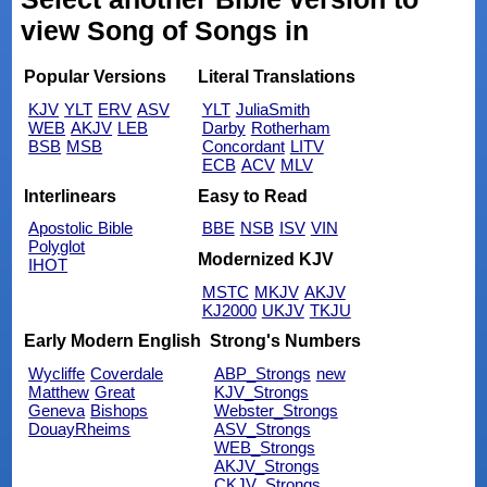
view Song of Songs in
Popular Versions
Literal Translations
KJV
YLT
ERV
ASV
YLT
JuliaSmith
WEB
AKJV
LEB
Darby
Rotherham
BSB
MSB
Concordant
LITV
ECB
ACV
MLV
Interlinears
Easy to Read
Apostolic Bible
BBE
NSB
ISV
VIN
Polyglot
Modernized KJV
IHOT
MSTC
MKJV
AKJV
KJ2000
UKJV
TKJU
Early Modern English
Strong's Numbers
Wycliffe
Coverdale
ABP_Strongs
new
Matthew
Great
KJV_Strongs
Geneva
Bishops
Webster_Strongs
DouayRheims
ASV_Strongs
WEB_Strongs
AKJV_Strongs
CKJV_Strongs