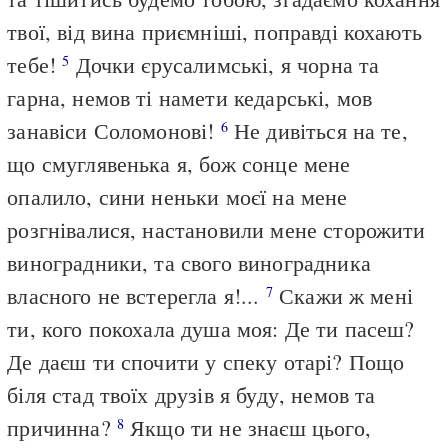
твої, від вина приємніші, поправді кохають
тебе!
Дочки єрусалимські, я чорна та
5
гарна, немов ті намети кедарські, мов
занавіси Соломонові!
Не дивіться на те,
6
що смуглявенька я, бож сонце мене
опалило, сини неньки моєї на мене
розгнівалися, настановили мене сторожити
виноградники, та свого виноградника
власного не встерегла я!...
Скажи ж мені
7
ти, кого покохала душа моя: Де ти пасеш?
Де даєш ти спочити у спеку отарі? Пощо
біля стад твоїх друзів я буду, немов та
причинна?
Якщо ти не знаєш цього,
8