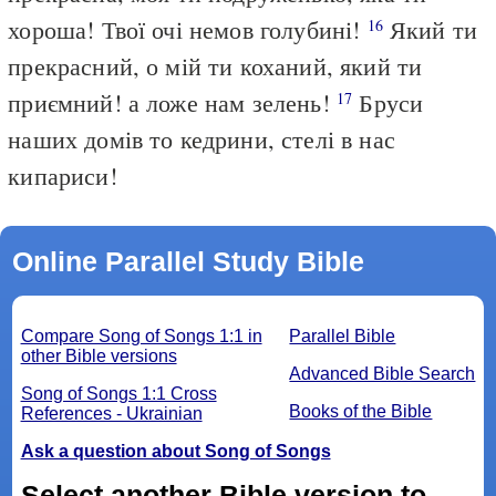
хороша! Твої очі немов голубині!
Який ти
16
прекрасний, о мій ти коханий, який ти
приємний! а ложе нам зелень!
Бруси
17
наших домів то кедрини, стелі в нас
кипариси!
Online Parallel Study Bible
Compare Song of Songs 1:1 in
Parallel Bible
other Bible versions
Advanced Bible Search
Song of Songs 1:1 Cross
Books of the Bible
References - Ukrainian
Ask a question about Song of Songs
Select another Bible version to