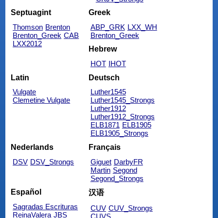
Septuagint
Greek
Thomson
Brenton
ABP_GRK
LXX_WH
Brenton_Greek
CAB
Brenton_Greek
LXX2012
Hebrew
HOT
IHOT
Latin
Deutsch
Vulgate
Luther1545
Clemetine Vulgate
Luther1545_Strongs
Luther1912
Luther1912_Strongs
ELB1871
ELB1905
ELB1905_Strongs
Nederlands
Français
DSV
DSV_Strongs
Giguet
DarbyFR
Martin
Segond
Segond_Strongs
Español
汉语
Sagradas Escrituras
CUV
CUV_Strongs
ReinaValera
JBS
CUVS