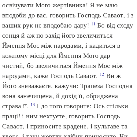
освічувати Мого жертівника! Я не маю
вподоби до вас, говорить Господь Саваот, і з
ваших рук не вподобаю дару!
Бо від сходу
11
сонця й аж по захід його звеличиться
Ймення Моє між народами, і кадиться в
кожному місці для Ймення Мого дар
чистий, бо звеличиться Ймення Моє між
народами, каже Господь Саваот.
Ви ж
12
Його зневажаєте, кажучи: Трапеза Господня
вона занечищена, й дохід її, обриджена
страва її.
І до того говорите: Ось стільки
13
праці! і ним нехтуєте, говорить Господь
Саваот, і приносите крадене, і кульгаве та
хворе, і таку жертву хлібну приносите. Чи