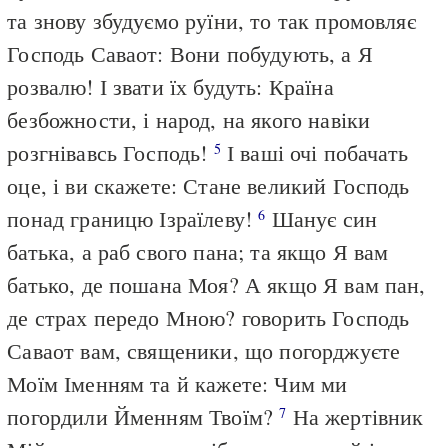
та знову збудуємо руїни, то так промовляє
Господь Саваот: Вони побудують, а Я
розвалю! І звати їх будуть: Країна
безбожности, і народ, на якого навіки
розгнівавсь Господь!
І ваші очі побачать
5
оце, і ви скажете: Стане великий Господь
понад границю Ізраїлеву!
Шанує син
6
батька, а раб свого пана; та якщо Я вам
батько, де пошана Моя? А якщо Я вам пан,
де страх передо Мною? говорить Господь
Саваот вам, священики, що погорджуєте
Моїм Іменням та й кажете: Чим ми
погордили Йменням Твоїм?
На жертівник
7