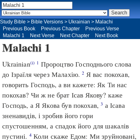
Study Bible
>
Bible Versions
>
Ukrainian
>
Malachi
Previous Book
Previous Chapter
Previous Verse
Malachi 1
Next Verse
Next Chapter
Next Book
Malachi 1
Ukrainian
Пророцтво Господнього слова
(i)
1
до Ізраїля через Малахію.
Я вас покохав,
2
говорить Господь, а ви кажете: Як Ти нас
покохав? Чи ж не брат Ісав Якову? каже
Господь, а Я Якова був покохав,
а Ісава
3
зненавидів, і зробив його гори
спустошенням, а спадок його для шакалів
пустині.
Коли скаже Едом: Ми зруйновані,
4