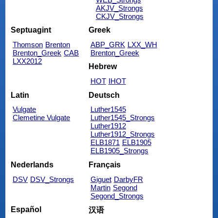
AKJV_Strongs
CKJV_Strongs
Septuagint
Greek
Thomson
Brenton
ABP_GRK
LXX_WH
Brenton_Greek
CAB
Brenton_Greek
LXX2012
Hebrew
HOT
IHOT
Latin
Deutsch
Vulgate
Luther1545
Clemetine Vulgate
Luther1545_Strongs
Luther1912
Luther1912_Strongs
ELB1871
ELB1905
ELB1905_Strongs
Nederlands
Français
DSV
DSV_Strongs
Giguet
DarbyFR
Martin
Segond
Segond_Strongs
Español
汉语