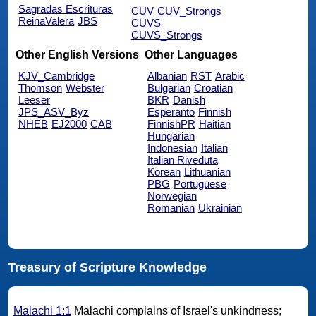
Sagradas Escrituras
CUV
CUV_Strongs
ReinaValera
JBS
CUVS
CUVS_Strongs
Other English Versions
Other Languages
KJV_Cambridge
Albanian
RST
Arabic
Thomson
Webster
Bulgarian
Croatian
Leeser
BKR
Danish
JPS_ASV_Byz
Esperanto
Finnish
NHEB
EJ2000
CAB
FinnishPR
Haitian
Hungarian
Indonesian
Italian
Italian Riveduta
Korean
Lithuanian
PBG
Portuguese
Norwegian
Romanian
Ukrainian
Treasury of Scripture Knowledge
Malachi 1:1
Malachi complains of Israel's unkindness;