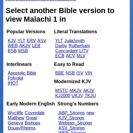
Select another Bible version to
view Malachi 1 in
Popular Versions
Literal Translations
KJV
YLT
ERV
ASV
YLT
JuliaSmith
WEB
AKJV
LEB
Darby
Rotherham
BSB
MSB
Concordant
LITV
ECB
ACV
MLV
Interlinears
Easy to Read
Apostolic Bible
BBE
NSB
ISV
VIN
Polyglot
Modernized KJV
IHOT
MSTC
MKJV
AKJV
KJ2000
UKJV
TKJU
Early Modern English
Strong's Numbers
Wycliffe
Coverdale
ABP_Strongs
new
Matthew
Great
KJV_Strongs
Geneva
Bishops
Webster_Strongs
DouayRheims
ASV_Strongs
WEB_Strongs