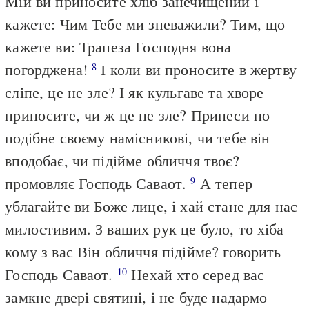
Мій ви приносите хліб занечищений і
кажете: Чим Тебе ми зневажили? Тим, що
кажете ви: Трапеза Господня вона
погорджена!
І коли ви проносите в жертву
8
сліпе, це не зле? І як кульгаве та хворе
приносите, чи ж це не зле? Принеси но
подібне своєму намісникові, чи тебе він
вподобає, чи підійме обличчя твоє?
промовляє Господь Саваот.
А тепер
9
ублагайте ви Боже лице, і хай стане для нас
милостивим. З ваших рук це було, то хіба
кому з вас Він обличчя підійме? говорить
Господь Саваот.
Нехай хто серед вас
10
замкне двері святині, і не буде надармо