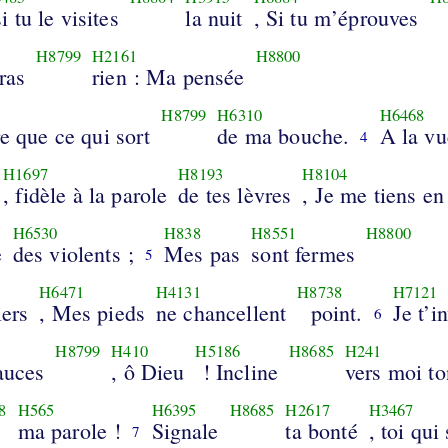
si tu le visites
la nuit
, Si tu m’éprouves
H8799
H2161
H8800
ras
rien : Ma pensée
H8799
H6310
H6468
re que ce qui sort
de ma bouche.
A la vu
4
H1697
H8193
H8104
, fidèle à la parole
de tes lèvres
, Je me tiens en
H6530
H838
H8551
H8800
e
des violents ;
Mes pas
sont fermes
5
H6471
H4131
H8738
H7121
iers
, Mes pieds
ne chancellent
point.
Je t’i
6
H8799
H410
H5186
H8685
H241
auces
, ô Dieu
! Incline
vers moi to
8
H565
H6395
H8685
H2617
H3467
ma parole !
Signale
ta bonté
, toi qui
7