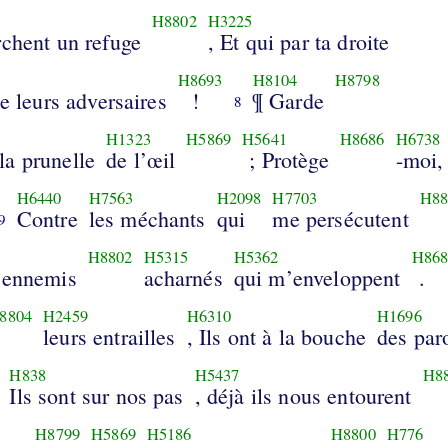
H8802
H3225
rchent un refuge
, Et qui par ta droite
H8693
H8104
H8798
de leurs adversaires
!
¶ Garde
8
H1323
H5869
H5641
H8686
H6738
a prunelle
de l’œil
; Protège
-moi,
H6440
H7563
H2098
H7703
H88
Contre
les méchants
qui
me persécutent
9
H8802
H5315
H5362
H868
 ennemis
acharnés
qui m’enveloppent
.
8804
H2459
H6310
H1696
leurs entrailles
, Ils ont à la bouche
des par
H838
H5437
H8
Ils sont sur nos pas
, déjà ils nous entourent
H8799
H5869
H5186
H8800
H776