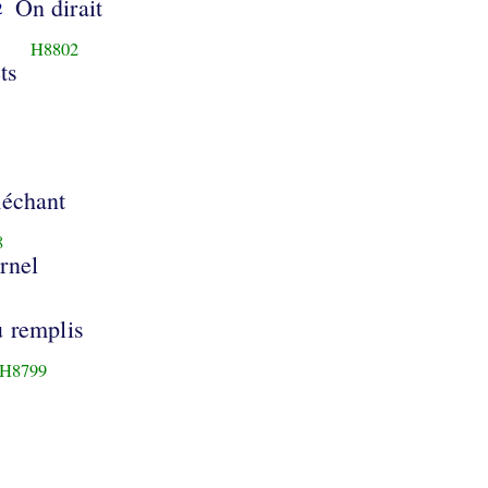
On dirait
2
H8802
ts
3
échant
8
ernel
u remplis
H8799