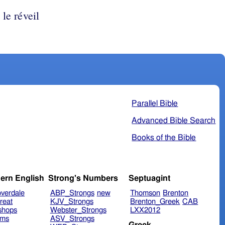
le réveil
Parallel Bible
Advanced Bible Search
Books of the Bible
ern English
Strong's Numbers
Septuagint
verdale
ABP_Strongs
new
Thomson
Brenton
reat
KJV_Strongs
Brenton_Greek
CAB
shops
Webster_Strongs
LXX2012
ims
ASV_Strongs
Greek