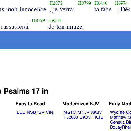
H2372
H8799
H6440
H6974
ns mon innocence
, je verrai
ta face
; Dès 
H8799
H8544
 rassasierai
de ton image.
w Psalms 17 in
Easy to Read
Modernized KJV
Early Mod
BBE
NSB
ISV
VIN
MSTC
MKJV
AKJV
Wycliffe
Co
KJ2000
UKJV
TKJU
Matthew
G
Geneva
Bi
DouayRhe