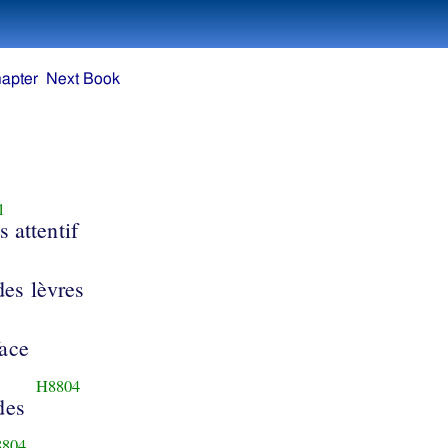
apter
Next Book
1
s attentif
des lèvres
face
H8804
des
804