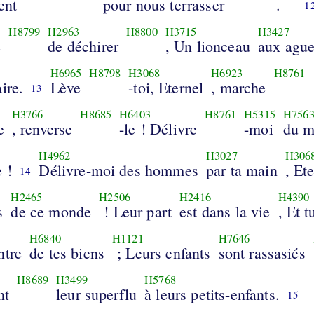
ent
pour nous terrasser
.
1
H8799
H2963
H8800
H3715
H3427
e
de déchirer
, Un lionceau
aux ague
H6965
H8798
H3068
H6923
H8761
ire.
Lève
-toi, Eternel
, marche
13
H3766
H8685
H6403
H8761
H5315
H756
e
, renverse
-le ! Délivre
-moi
du m
H4962
H3027
H306
 !
Délivre-moi des hommes
par ta main
, Et
14
H2465
H2506
H2416
H4390
s
de ce monde
! Leur part
est dans la vie
, Et t
H6840
H1121
H7646
ntre
de tes biens
; Leurs enfants
sont rassasiés
H8689
H3499
H5768
nt
leur superflu
à leurs petits-enfants.
15