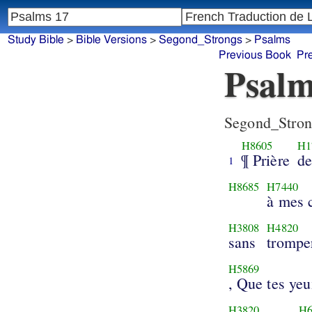
Study Bible
>
Bible Versions
>
Segond_Strongs
>
Psalms
Previous Book
Pr
Psalm
Segond_Stron
H8605
H1
¶ Prière
de
1
H8685
H7440
à mes c
H3808
H4820
sans
tromper
H5869
, Que tes ye
H3820
H6