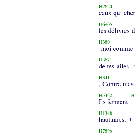
H2620
ceux qui che
H6965
les délivres 
H380
-moi comme l
H3671
de tes ailes,
H341
, Contre mes
H5462
H
Ils ferment
H1348
hautaines.
11
H7896