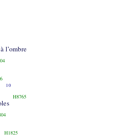
 à l’ombre
04
6
10
H8765
oles
804
H1825