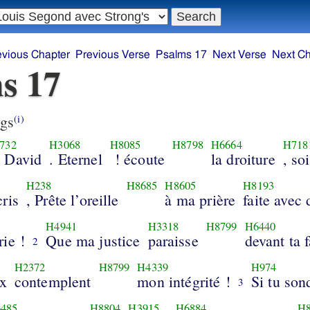
evious Chapter
Previous Verse
Psalms 17
Next Verse
Next Ch
s 17
gs
(i)
732
H3068
H8085
H8798
H6664
H718
 David
. Eternel
! écoute
la droiture
, soi
H238
H8685
H8605
H8193
ris
, Prête l’oreille
à ma prière
faite avec 
H4941
H3318
H8799
H6440
ie !
Que ma justice
paraisse
devant ta 
2
H2372
H8799
H4339
H974
ux
contemplent
mon intégrité !
Si tu son
3
485
H8804
H3915
H6884
H8