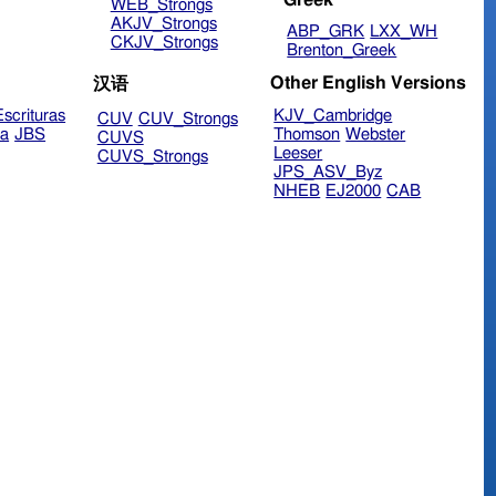
WEB_Strongs
AKJV_Strongs
ABP_GRK
LXX_WH
CKJV_Strongs
Brenton_Greek
Other English Versions
汉语
scrituras
KJV_Cambridge
CUV
CUV_Strongs
ra
JBS
Thomson
Webster
CUVS
Leeser
CUVS_Strongs
JPS_ASV_Byz
NHEB
EJ2000
CAB