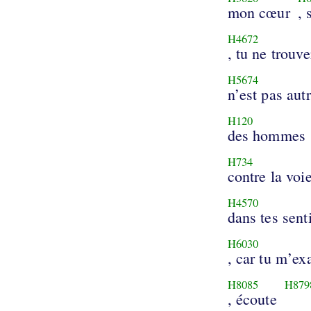
mon cœur
, 
H4672
, tu ne trouve
H5674
n’est pas aut
H120
des hommes
H734
contre la voi
H4570
dans tes sent
H6030
, car tu m’ex
H8085
H879
, écoute