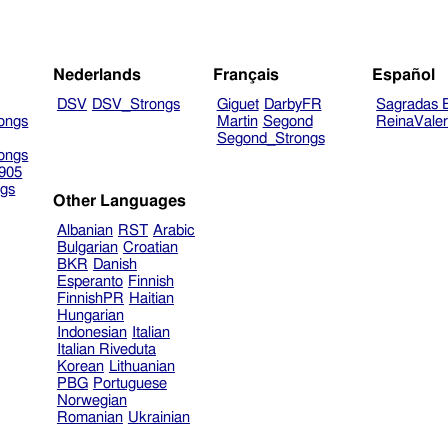
Nederlands
Français
Español
DSV
DSV_Strongs
Giguet
DarbyFR
Sagradas E
ongs
Martin
Segond
ReinaVale
Segond_Strongs
ongs
905
gs
Other Languages
Albanian
RST
Arabic
Bulgarian
Croatian
BKR
Danish
Esperanto
Finnish
FinnishPR
Haitian
Hungarian
Indonesian
Italian
Italian Riveduta
Korean
Lithuanian
PBG
Portuguese
Norwegian
Romanian
Ukrainian