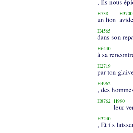
, Ils nous épi
H738
H3700
un lion
avid
H4565
dans son repa
H6440
à sa rencontr
H2719
par ton glaive
H4962
, des homme
H8762
H990
leur ve
H3240
, Et ils laisse