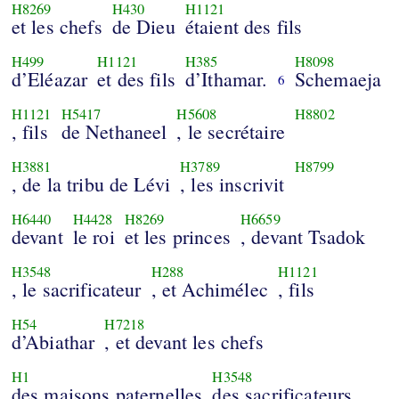
H8269
H430
H1121
et les chefs
de Dieu
étaient des fils
H499
H1121
H385
H8098
d’Eléazar
et des fils
d’Ithamar.
Schemaeja
6
H1121
H5417
H5608
H8802
, fils
de Nethaneel
, le secrétaire
H3881
H3789
H8799
, de la tribu de Lévi
, les inscrivit
H6440
H4428
H8269
H6659
devant
le roi
et les princes
, devant Tsadok
H3548
H288
H1121
, le sacrificateur
, et Achimélec
, fils
H54
H7218
d’Abiathar
, et devant les chefs
H1
H3548
des maisons paternelles
des sacrificateurs