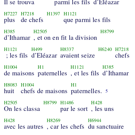
Il se trouva
parmi les fils
d’Eléazar
H7227
H7218
H1397
H1121
plus
de chefs
que parmi les fils
H385
H2505
H8799
d’Ithamar
, et on en fit la division
H1121
H499
H8337
H6240
H7218
; les fils
d’Eléazar
avaient seize
chefs
H1004
H1
H1121
H385
de maisons
paternelles
, et les fils
d’Ithamar
H8083
H1004
H1
huit
chefs de maisons
paternelles.
5
H2505
H8799
H1486
H428
On les classa
par le sort
, les uns
H428
H8269
H6944
avec les autres
, car les chefs
du sanctuaire