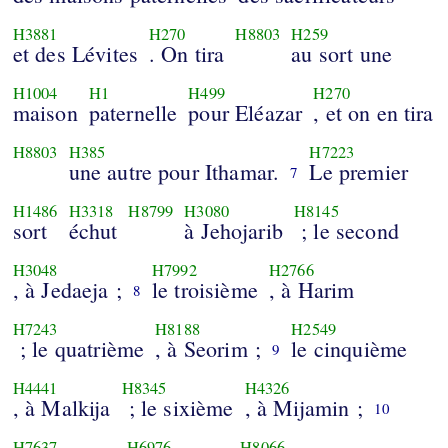
H3881
H270
H8803
H259
et des Lévites
. On tira
au sort une
H1004
H1
H499
H270
maison
paternelle
pour Eléazar
, et on en tira
H8803
H385
H7223
une autre pour Ithamar.
Le premier
7
H1486
H3318
H8799
H3080
H8145
sort
échut
à Jehojarib
; le second
H3048
H7992
H2766
, à Jedaeja ;
le troisième
, à Harim
8
H7243
H8188
H2549
; le quatrième
, à Seorim ;
le cinquième
9
H4441
H8345
H4326
, à Malkija
; le sixième
, à Mijamin ;
10
H7637
H6976
H8066