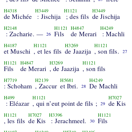
H4318
H3449
H1121
H3449
de Michée
: Jischija
; des fils
de Jischija
H2148
H1121
H4847
H4249
: Zacharie. —
Fils
de Merari
: Machli
26
H4187
H1121
H3269
H1121
et Muschi
, et les fils
de Jaazija
, son fils.
27
H1121
H4847
H3269
H1121
Fils
de Merari
, de Jaazija
, son fils
H7719
H2139
H5681
H4249
: Schoham
, Zaccur
et Ibri.
De Machli
28
H499
H1121
H7027
: Eléazar
, qui n’eut point de fils ;
de Kis
29
H1121
H7027
H3396
H1121
, les fils
de Kis
: Jerachmeel.
Fils
30