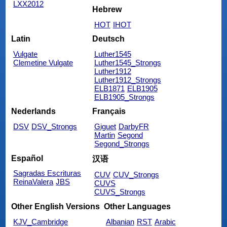
LXX2012
Hebrew
HOT
IHOT
Latin
Deutsch
Vulgate
Luther1545
Clemetine Vulgate
Luther1545_Strongs
Luther1912
Luther1912_Strongs
ELB1871
ELB1905
ELB1905_Strongs
Nederlands
Français
DSV
DSV_Strongs
Giguet
DarbyFR
Martin
Segond
Segond_Strongs
Español
汉语
Sagradas Escrituras
CUV
CUV_Strongs
ReinaValera
JBS
CUVS
CUVS_Strongs
Other English Versions
Other Languages
KJV_Cambridge
Albanian
RST
Arabic