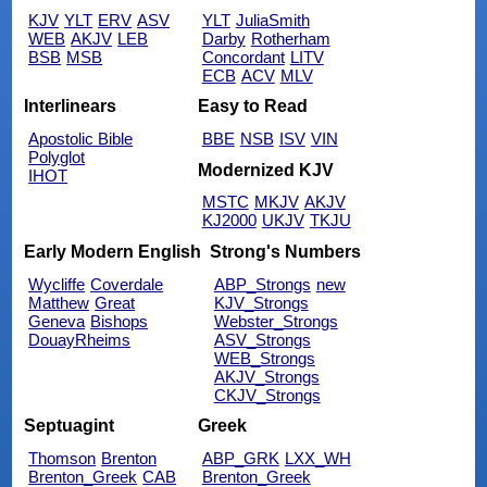
KJV
YLT
ERV
ASV
YLT
JuliaSmith
WEB
AKJV
LEB
Darby
Rotherham
BSB
MSB
Concordant
LITV
ECB
ACV
MLV
Interlinears
Easy to Read
Apostolic Bible
BBE
NSB
ISV
VIN
Polyglot
Modernized KJV
IHOT
MSTC
MKJV
AKJV
KJ2000
UKJV
TKJU
Early Modern English
Strong's Numbers
Wycliffe
Coverdale
ABP_Strongs
new
Matthew
Great
KJV_Strongs
Geneva
Bishops
Webster_Strongs
DouayRheims
ASV_Strongs
WEB_Strongs
AKJV_Strongs
CKJV_Strongs
Septuagint
Greek
Thomson
Brenton
ABP_GRK
LXX_WH
Brenton_Greek
CAB
Brenton_Greek