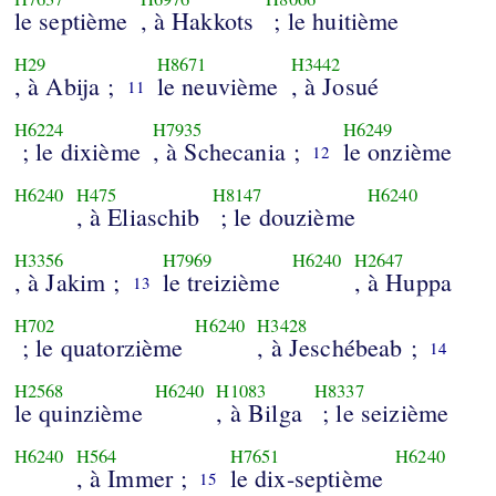
le septième
, à Hakkots
; le huitième
H29
H8671
H3442
, à Abija ;
le neuvième
, à Josué
11
H6224
H7935
H6249
; le dixième
, à Schecania ;
le onzième
12
H6240
H475
H8147
H6240
, à Eliaschib
; le douzième
H3356
H7969
H6240
H2647
, à Jakim ;
le treizième
, à Huppa
13
H702
H6240
H3428
; le quatorzième
, à Jeschébeab ;
14
H2568
H6240
H1083
H8337
le quinzième
, à Bilga
; le seizième
H6240
H564
H7651
H6240
, à Immer ;
le dix-septième
15