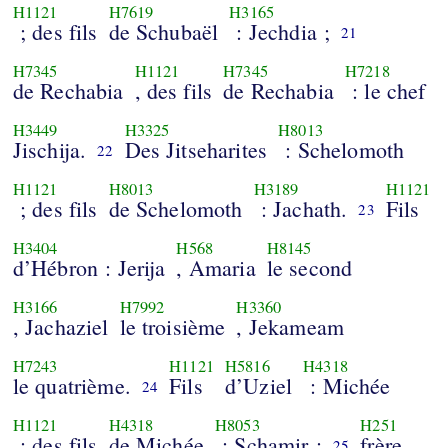
H1121
H7619
H3165
; des fils
de Schubaël
: Jechdia ;
21
H7345
H1121
H7345
H7218
de Rechabia
, des fils
de Rechabia
: le chef
H3449
H3325
H8013
Jischija.
Des Jitseharites
: Schelomoth
22
H1121
H8013
H3189
H1121
; des fils
de Schelomoth
: Jachath.
Fils
23
H3404
H568
H8145
d’Hébron : Jerija
, Amaria
le second
H3166
H7992
H3360
, Jachaziel
le troisième
, Jekameam
H7243
H1121
H5816
H4318
le quatrième.
Fils
d’Uziel
: Michée
24
H1121
H4318
H8053
H251
; des fils
de Michée
: Schamir ;
frère
25