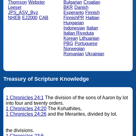
Thomson
Webster
Bulgarian
Croatian
Leeser
BKR
Danish
JPS_ASV_Byz
Esperanto
Finnish
NHEB
EJ2000
CAB
FinnishPR
Haitian
Hungarian
Indonesian
Italian
Italian Riveduta
Korean
Lithuanian
PBG
Portuguese
Norwegian
Romanian
Ukrainian
Treasury of Scripture Knowledge
1 Chronicles 24:1
The division of the sons of Aaron by lot
into four and twenty orders.
1 Chronicles 24:20
The Kohathites,
1 Chronicles 24:26
and the Merarites, divided by lot.
the divisions.
1 Chronicles 23:6