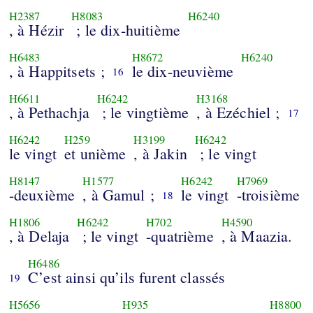
H2387
H8083
H6240
, à Hézir
; le dix-huitième
H6483
H8672
H6240
, à Happitsets ;
le dix-neuvième
16
H6611
H6242
H3168
, à Pethachja
; le vingtième
, à Ezéchiel ;
17
H6242
H259
H3199
H6242
le vingt
et unième
, à Jakin
; le vingt
H8147
H1577
H6242
H7969
-deuxième
, à Gamul ;
le vingt
-troisième
18
H1806
H6242
H702
H4590
, à Delaja
; le vingt
-quatrième
, à Maazia.
H6486
C’est ainsi qu’ils furent classés
19
H5656
H935
H8800