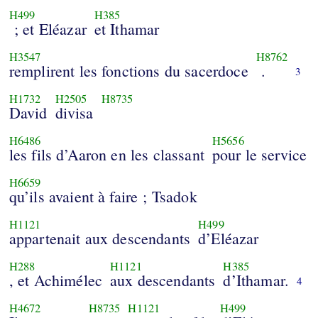
H499
H385
; et Eléazar
et Ithamar
H3547
H8762
remplirent les fonctions du sacerdoce
.
3
H1732
H2505
H8735
David
divisa
H6486
H5656
les fils d’Aaron en les classant
pour le service
H6659
qu’ils avaient à faire ; Tsadok
H1121
H499
appartenait aux descendants
d’Eléazar
H288
H1121
H385
, et Achimélec
aux descendants
d’Ithamar.
4
H4672
H8735
H1121
H499