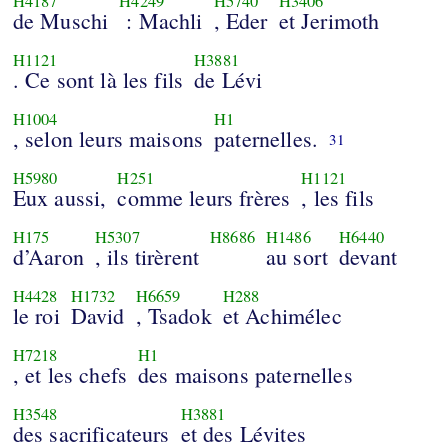
H4187
H4249
H5740
H3406
de Muschi
: Machli
, Eder
et Jerimoth
H1121
H3881
. Ce sont là les fils
de Lévi
H1004
H1
, selon leurs maisons
paternelles.
31
H5980
H251
H1121
Eux aussi,
comme leurs frères
, les fils
H175
H5307
H8686
H1486
H6440
d’Aaron
, ils tirèrent
au sort
devant
H4428
H1732
H6659
H288
le roi
David
, Tsadok
et Achimélec
H7218
H1
, et les chefs
des maisons paternelles
H3548
H3881
des sacrificateurs
et des Lévites