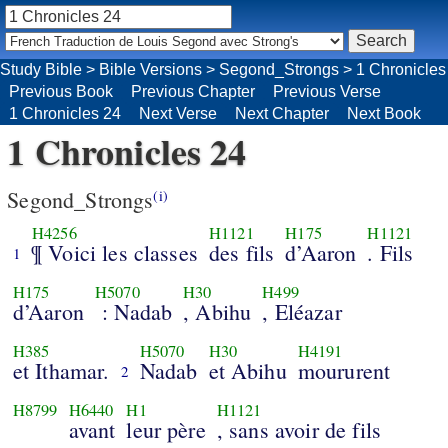
Study Bible
>
Bible Versions
>
Segond_Strongs
>
1 Chronicles
Previous Book
Previous Chapter
Previous Verse
1 Chronicles 24
Next Verse
Next Chapter
Next Book
1 Chronicles 24
Segond_Strongs
(i)
H4256
H1121
H175
H1121
¶ Voici les classes
des fils
d’Aaron
. Fils
1
H175
H5070
H30
H499
d’Aaron
: Nadab
, Abihu
, Eléazar
H385
H5070
H30
H4191
et Ithamar.
Nadab
et Abihu
moururent
2
H8799
H6440
H1
H1121
avant
leur père
, sans avoir de fils