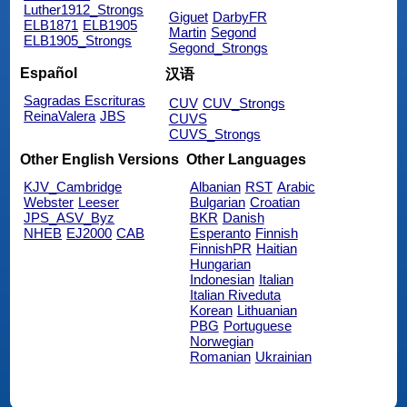
Luther1912_Strongs
Giguet
DarbyFR
ELB1871
ELB1905
Martin
Segond
ELB1905_Strongs
Segond_Strongs
Español
汉语
Sagradas Escrituras
CUV
CUV_Strongs
ReinaValera
JBS
CUVS
CUVS_Strongs
Other English Versions
Other Languages
KJV_Cambridge
Albanian
RST
Arabic
Webster
Leeser
Bulgarian
Croatian
JPS_ASV_Byz
BKR
Danish
NHEB
EJ2000
CAB
Esperanto
Finnish
FinnishPR
Haitian
Hungarian
Indonesian
Italian
Italian Riveduta
Korean
Lithuanian
PBG
Portuguese
Norwegian
Romanian
Ukrainian