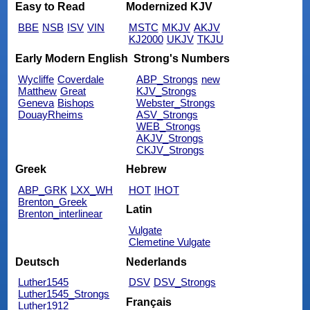
Easy to Read
Modernized KJV
BBE
NSB
ISV
VIN
MSTC
MKJV
AKJV
KJ2000
UKJV
TKJU
Early Modern English
Strong's Numbers
Wycliffe
Coverdale
ABP_Strongs
new
Matthew
Great
KJV_Strongs
Geneva
Bishops
Webster_Strongs
DouayRheims
ASV_Strongs
WEB_Strongs
AKJV_Strongs
CKJV_Strongs
Greek
Hebrew
ABP_GRK
LXX_WH
HOT
IHOT
Brenton_Greek
Latin
Brenton_interlinear
Vulgate
Clemetine Vulgate
Deutsch
Nederlands
Luther1545
DSV
DSV_Strongs
Luther1545_Strongs
Français
Luther1912