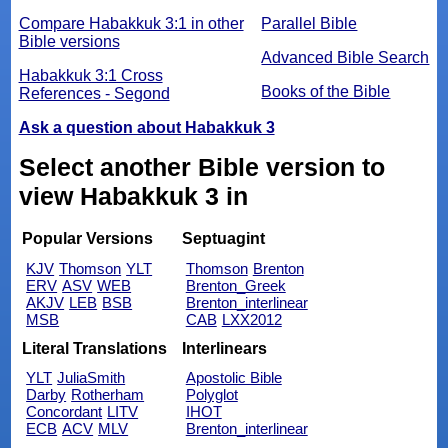
Compare Habakkuk 3:1 in other
Parallel Bible
Bible versions
Advanced Bible Search
Habakkuk 3:1 Cross
Books of the Bible
References - Segond
Ask a question about Habakkuk 3
Select another Bible version to
view Habakkuk 3 in
Popular Versions
Septuagint
KJV
Thomson
YLT
Thomson
Brenton
ERV
ASV
WEB
Brenton_Greek
AKJV
LEB
BSB
Brenton_interlinear
MSB
CAB
LXX2012
Literal Translations
Interlinears
YLT
JuliaSmith
Apostolic Bible
Darby
Rotherham
Polyglot
Concordant
LITV
IHOT
ECB
ACV
MLV
Brenton_interlinear