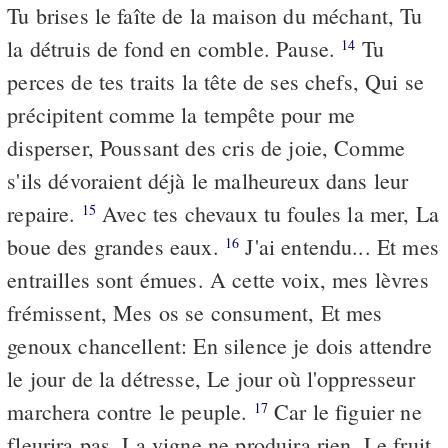
Tu brises le faîte de la maison du méchant, Tu
la détruis de fond en comble. Pause.
Tu
14
perces de tes traits la tête de ses chefs, Qui se
précipitent comme la tempête pour me
disperser, Poussant des cris de joie, Comme
s'ils dévoraient déjà le malheureux dans leur
repaire.
Avec tes chevaux tu foules la mer, La
15
boue des grandes eaux.
J'ai entendu... Et mes
16
entrailles sont émues. A cette voix, mes lèvres
frémissent, Mes os se consument, Et mes
genoux chancellent: En silence je dois attendre
le jour de la détresse, Le jour où l'oppresseur
marchera contre le peuple.
Car le figuier ne
17
fleurira pas, La vigne ne produira rien, Le fruit