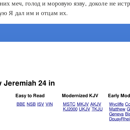
их меч, голод и моровую язву, доколе не ист
ую Я дал им и отцам их.
w Jeremiah 24 in
Easy to Read
Modernized KJV
Early Mod
BBE
NSB
ISV
VIN
MSTC
MKJV
AKJV
Wycliffe
Co
KJ2000
UKJV
TKJU
Matthew
G
Geneva
Bi
DouayRhe