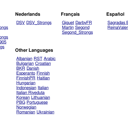
Nederlands
Français
Español
DSV
DSV_Strongs
Giguet
DarbyFR
Sagradas E
ongs
Martin
Segond
ReinaVale
Segond_Strongs
ongs
905
gs
Other Languages
Albanian
RST
Arabic
Bulgarian
Croatian
BKR
Danish
Esperanto
Finnish
FinnishPR
Haitian
Hungarian
Indonesian
Italian
Italian Riveduta
Korean
Lithuanian
PBG
Portuguese
Norwegian
Romanian
Ukrainian