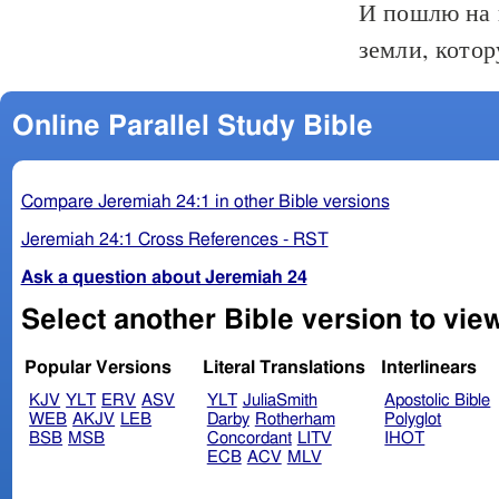
И пошлю на н
земли, котор
Online Parallel Study Bible
Compare Jeremiah 24:1 in other Bible versions
Jeremiah 24:1 Cross References - RST
Ask a question about Jeremiah 24
Select another Bible version to vie
Popular Versions
Literal Translations
Interlinears
KJV
YLT
ERV
ASV
YLT
JuliaSmith
Apostolic Bible
WEB
AKJV
LEB
Darby
Rotherham
Polyglot
BSB
MSB
Concordant
LITV
IHOT
ECB
ACV
MLV