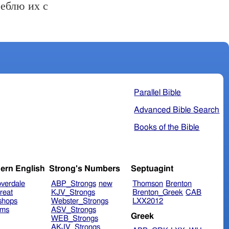
реблю их с
Parallel Bible
Advanced Bible Search
Books of the Bible
ern English
Strong's Numbers
Septuagint
verdale
ABP_Strongs
new
Thomson
Brenton
reat
KJV_Strongs
Brenton_Greek
CAB
shops
Webster_Strongs
LXX2012
ims
ASV_Strongs
Greek
WEB_Strongs
AKJV_Strongs