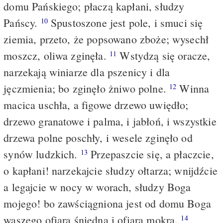
domu Pańskiego; płaczą kapłani, słudzy
Pańscy.
Spustoszone jest pole, i smuci się
10
ziemia, przeto, że popsowano zboże; wysechł
moszcz, oliwa zginęła.
Wstydzą się oracze,
11
narzekają winiarze dla pszenicy i dla
jęczmienia; bo zginęło żniwo polne.
Winna
12
macica uschła, a figowe drzewo uwiędło;
drzewo granatowe i palma, i jabłoń, i wszystkie
drzewa polne poschły, i wesele zginęło od
synów ludzkich.
Przepaszcie się, a płaczcie,
13
o kapłani! narzekajcie słudzy ołtarza; wnijdźcie
a legajcie w nocy w worach, słudzy Boga
mojego! bo zawściągniona jest od domu Boga
waszego ofiara śniedna i ofiara mokra.
14