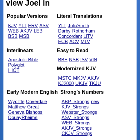
view Joel in
Popular Versions
Literal Translations
KJV
YLT
ERV
ASV
YLT
JuliaSmith
WEB
AKJV
LEB
Darby
Rotherham
BSB
MSB
Concordant
LITV
ECB
ACV
MLV
Interlinears
Easy to Read
Apostolic Bible
BBE
NSB
ISV
VIN
Polyglot
Modernized KJV
IHOT
MSTC
MKJV
AKJV
KJ2000
UKJV
TKJU
Early Modern English
Strong's Numbers
Wycliffe
Coverdale
ABP_Strongs
new
Matthew
Great
KJV_Strongs
Geneva
Bishops
Webster_Strongs
DouayRheims
ASV_Strongs
WEB_Strongs
AKJV_Strongs
CKJV_Strongs