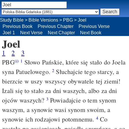
Study Bible
>
Bible Versions
>
PBG
>
Joel
Previous Book
Previous Chapter
Previous Verse
Joel 1
Next Verse
Next Chapter
Next Book
Joel
1
2
3
PBG
Słowo Pańskie, które się stało do Joela
(i)
1
syna Patuelowego.
Słuchajcie tego starcy, a
2
bierzcie w uszy wszyscy obywatele tej ziemi!
Izali się to stało za dni waszych, albo za dni
ojców waszych?
Powiadajcie o tem synom
3
waszym, a synowie wasi synom swoim, a
synowie ich rodzajowi potomnemu.
Co
4
zostało po gąsienicach, pojadła szarańcza, a co