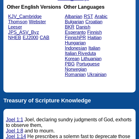
Other English Versions
Other Languages
KJV_Cambridge
Albanian
RST
Arabic
Thomson
Webster
Bulgarian
Croatian
Leeser
BKR
Danish
JPS_ASV_Byz
Esperanto
Finnish
NHEB
EJ2000
CAB
FinnishPR
Haitian
Hungarian
Indonesian
Italian
Italian Riveduta
Korean
Lithuanian
PBG
Portuguese
Norwegian
Romanian
Ukrainian
Treasury of Scripture Knowledge
Joel 1:1
Joel, declaring sundry judgments of God, exhorts
to observe them,
Joel 1:8
and to mourn.
Joel 1:14
He prescribes a solemn fast to deprecate those