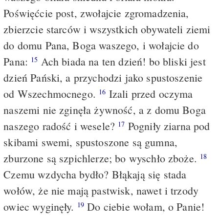
Poświęćcie post, zwołajcie zgromadzenia,
zbierzcie starców i wszystkich obywateli ziemi
do domu Pana, Boga waszego, i wołajcie do
Pana:
Ach biada na ten dzień! bo bliski jest
15
dzień Pański, a przychodzi jako spustoszenie
od Wszechmocnego.
Izali przed oczyma
16
naszemi nie zginęła żywność, a z domu Boga
naszego radość i wesele?
Pogniły ziarna pod
17
skibami swemi, spustoszone są gumna,
zburzone są szpichlerze; bo wyschło zboże.
18
Czemu wzdycha bydło? Błąkają się stada
wołów, że nie mają pastwisk, nawet i trzody
owiec wyginęły.
Do ciebie wołam, o Panie!
19