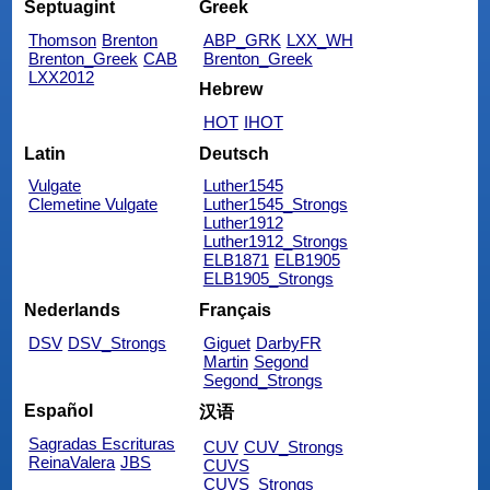
Septuagint
Greek
Thomson
Brenton
ABP_GRK
LXX_WH
Brenton_Greek
CAB
Brenton_Greek
LXX2012
Hebrew
HOT
IHOT
Latin
Deutsch
Vulgate
Luther1545
Clemetine Vulgate
Luther1545_Strongs
Luther1912
Luther1912_Strongs
ELB1871
ELB1905
ELB1905_Strongs
Nederlands
Français
DSV
DSV_Strongs
Giguet
DarbyFR
Martin
Segond
Segond_Strongs
Español
汉语
Sagradas Escrituras
CUV
CUV_Strongs
ReinaValera
JBS
CUVS
CUVS_Strongs