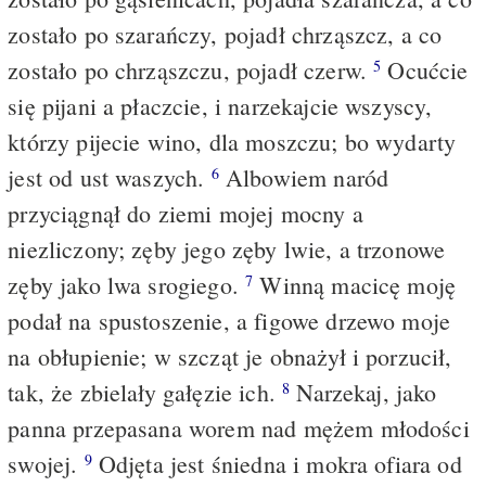
zostało po szarańczy, pojadł chrząszcz, a co
zostało po chrząszczu, pojadł czerw.
Ocućcie
5
się pijani a płaczcie, i narzekajcie wszyscy,
którzy pijecie wino, dla moszczu; bo wydarty
jest od ust waszych.
Albowiem naród
6
przyciągnął do ziemi mojej mocny a
niezliczony; zęby jego zęby lwie, a trzonowe
zęby jako lwa srogiego.
Winną macicę moję
7
podał na spustoszenie, a figowe drzewo moje
na obłupienie; w szcząt je obnażył i porzucił,
tak, że zbielały gałęzie ich.
Narzekaj, jako
8
panna przepasana worem nad mężem młodości
swojej.
Odjęta jest śniedna i mokra ofiara od
9