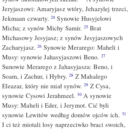
Jeryjaszowi: Amaryjasz wtóry, Jehazylej trzeci,
Jekmaan czwarty.
Synowie Husyjelowi
24
Micha; z synów Michy Samir.
Brat
25
Michasowy Jesyjasz; z synów Jesyjaszowych
Zacharyjasz.
Synowie Merarego: Maheli i
26
Musy: synowie Jahasyjaszowi Beno.
27
Sunowie Merarego z Jahasyjasza: Beno, i
Soam, i Zachur, i Hybry.
Z Mahalego
28
Eleazar, który nie miał synów.
Z Cysa,
29
synowie Cysowi Jerahmeel.
A synowie
30
Musy: Maheli i Eder, i Jerymot. Cić byli
synowie Lewitów według domów ojców ich.
31
I ci też miotali losy naprzeciwko braci swoich,