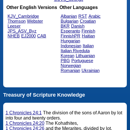
Other English Versions
Other Languages
KJV_Cambridge
Albanian
RST
Arabic
Thomson
Webster
Bulgarian
Croatian
Leeser
BKR
Danish
JPS_ASV_Byz
Esperanto
Finnish
NHEB
EJ2000
CAB
FinnishPR
Haitian
Hungarian
Indonesian
Italian
Italian Riveduta
Korean
Lithuanian
PBG
Portuguese
Norwegian
Romanian
Ukrainian
Treasury of Scripture Knowledge
1 Chronicles 24:1
The division of the sons of Aaron by lot
into four and twenty orders.
1 Chronicles 24:20
The Kohathites,
1 Chronicles 24:26
and the Merarites, divided by lot.