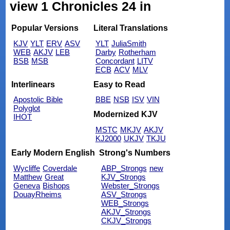
view 1 Chronicles 24 in
Popular Versions
Literal Translations
KJV
YLT
ERV
ASV
YLT
JuliaSmith
WEB
AKJV
LEB
Darby
Rotherham
BSB
MSB
Concordant
LITV
ECB
ACV
MLV
Interlinears
Easy to Read
Apostolic Bible
BBE
NSB
ISV
VIN
Polyglot
Modernized KJV
IHOT
MSTC
MKJV
AKJV
KJ2000
UKJV
TKJU
Early Modern English
Strong's Numbers
Wycliffe
Coverdale
ABP_Strongs
new
Matthew
Great
KJV_Strongs
Geneva
Bishops
Webster_Strongs
DouayRheims
ASV_Strongs
WEB_Strongs
AKJV_Strongs
CKJV_Strongs