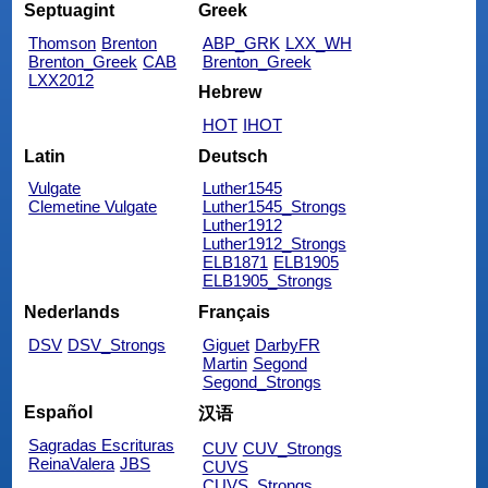
Septuagint
Greek
Thomson
Brenton
ABP_GRK
LXX_WH
Brenton_Greek
CAB
Brenton_Greek
LXX2012
Hebrew
HOT
IHOT
Latin
Deutsch
Vulgate
Luther1545
Clemetine Vulgate
Luther1545_Strongs
Luther1912
Luther1912_Strongs
ELB1871
ELB1905
ELB1905_Strongs
Nederlands
Français
DSV
DSV_Strongs
Giguet
DarbyFR
Martin
Segond
Segond_Strongs
Español
汉语
Sagradas Escrituras
CUV
CUV_Strongs
ReinaValera
JBS
CUVS
CUVS_Strongs