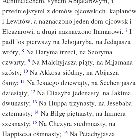
Achimelechem, synem Abijatarowym, i
przedniejszymi z domów ojcowskich, kapłanów
i Lewitów; a naznaczono jeden dom ojcowsk i
Eleazarowi, a drugi naznaczono Itamarowi.
I
7
padł los pierwszy na Jehojaryba, na Jedajasza
wtóry;
Na Haryma trzeci, na Seoryma
8
czwarty;
Na Malchyjasza piąty, na Mijamana
9
szósty;
Na Akkosa siódmy, na Abijasza
10
ósmy;
Na Jesuego dziewiąty, na Sechenijasza
11
dziesiąty;
Na Eliasyba jedenasty, na Jakima
12
dwunasty;
Na Huppa trzynasty, na Jesebaba
13
czternasty;
Na Bilgę piętnasty, na Immera
14
szesnasty;
Na Chezyra siedmnasty, na
15
Happisesa ośmnasty;
Na Petachyjasza
16