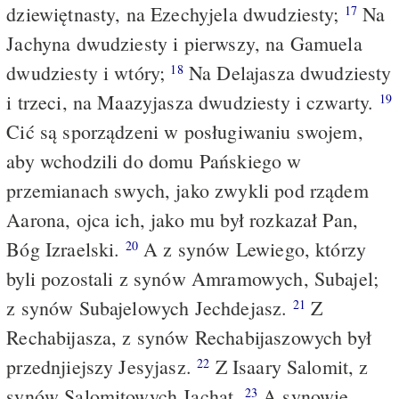
dziewiętnasty, na Ezechyjela dwudziesty;
Na
17
Jachyna dwudziesty i pierwszy, na Gamuela
dwudziesty i wtóry;
Na Delajasza dwudziesty
18
i trzeci, na Maazyjasza dwudziesty i czwarty.
19
Cić są sporządzeni w posługiwaniu swojem,
aby wchodzili do domu Pańskiego w
przemianach swych, jako zwykli pod rządem
Aarona, ojca ich, jako mu był rozkazał Pan,
Bóg Izraelski.
A z synów Lewiego, którzy
20
byli pozostali z synów Amramowych, Subajel;
z synów Subajelowych Jechdejasz.
Z
21
Rechabijasza, z synów Rechabijaszowych był
przednjiejszy Jesyjasz.
Z Isaary Salomit, z
22
synów Salomitowych Jachat.
A synowie
23