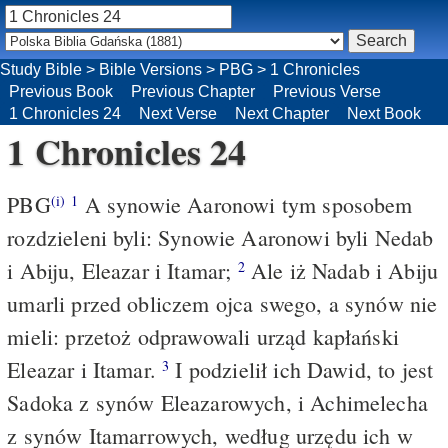
Study Bible
>
Bible Versions
>
PBG
>
1 Chronicles
Previous Book
Previous Chapter
Previous Verse
1 Chronicles 24
Next Verse
Next Chapter
Next Book
1 Chronicles 24
PBG
A synowie Aaronowi tym sposobem
(i)
1
rozdzieleni byli: Synowie Aaronowi byli Nedab
i Abiju, Eleazar i Itamar;
Ale iż Nadab i Abiju
2
umarli przed obliczem ojca swego, a synów nie
mieli: przetoż odprawowali urząd kapłański
Eleazar i Itamar.
I podzielił ich Dawid, to jest
3
Sadoka z synów Eleazarowych, i Achimelecha
z synów Itamarrowych, według urzędu ich w