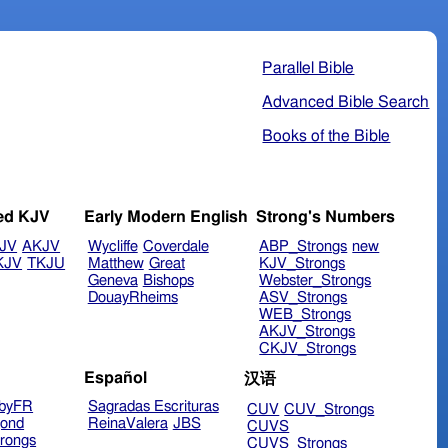
Parallel Bible
Advanced Bible Search
Books of the Bible
ed KJV
Early Modern English
Strong's Numbers
JV
AKJV
Wycliffe
Coverdale
ABP_Strongs
new
KJV
TKJU
Matthew
Great
KJV_Strongs
Geneva
Bishops
Webster_Strongs
DouayRheims
ASV_Strongs
WEB_Strongs
AKJV_Strongs
CKJV_Strongs
Español
汉语
byFR
Sagradas Escrituras
CUV
CUV_Strongs
ond
ReinaValera
JBS
CUVS
rongs
CUVS_Strongs