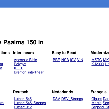
w Psalms 150 in
ations
Interlinears
Easy to Read
Moderniz
Apostolic Bible
BBE
NSB
ISV
VIN
MSTC
MK
am
Polyglot
KJ2000
U
TV
IHOT
V
Brenton_interlinear
Deutsch
Nederlands
Français
Luther1545
DSV
DSV_Strongs
Giguet
Dar
ate
Luther1545_Strongs
Martin
Seg
Luther1912
Segond_St