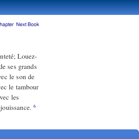
hapter
Next Book
inteté; Louez-
de ses grands
ec le son de
ec le tambour
vec les
éjouissance.
6