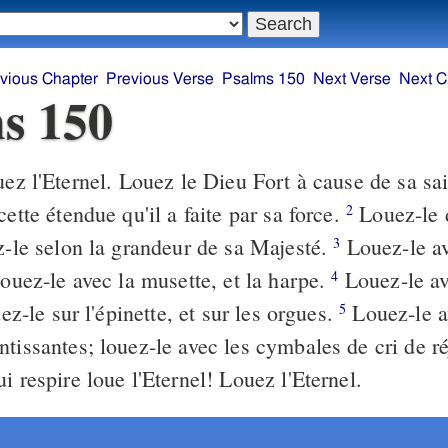
vious Chapter
Previous Verse
Psalms 150
Next Verse
Next C
s 150
ez l'Eternel. Louez le Dieu Fort à cause de sa sa
cette étendue qu'il a faite par sa force.
Louez-le 
2
ez-le selon la grandeur de sa Majesté.
Louez-le av
3
louez-le avec la musette, et la harpe.
Louez-le av
4
uez-le sur l'épinette, et sur les orgues.
Louez-le a
5
ntissantes; louez-le avec les cymbales de cri de r
i respire loue l'Eternel! Louez l'Eternel.