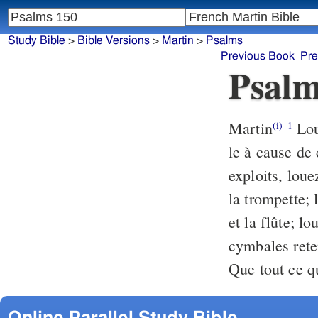
Study Bible
>
Bible Versions
>
Martin
>
Psalms
Previous Book
Pre
Psalm
Martin
Lou
(i)
1
le à cause de 
exploits, lou
la trompette; 
et la flûte; lo
cymbales rete
Que tout ce qu