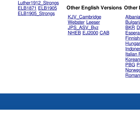
Luther1912_Strongs
Other English Versions
Other
ELB1871
ELB1905
ELB1905_Strongs
KJV_Cambridge
Albani
Webster
Leeser
Bulgar
JPS_ASV_Byz
BKR
D
NHEB
EJ2000
CAB
Espera
Finnis
Hungar
Indone
Italian
Korea
PBG
P
Norweg
Roman