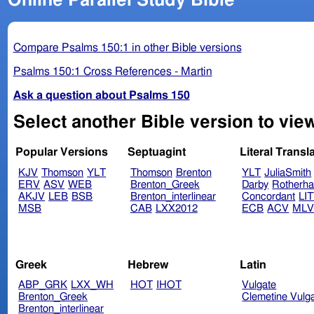
Online Parallel Study Bible
Compare Psalms 150:1 in other Bible versions
Psalms 150:1 Cross References - Martin
Ask a question about Psalms 150
Select another Bible version to vie
Popular Versions
Septuagint
Literal Transl
KJV
Thomson
YLT
Thomson
Brenton
YLT
JuliaSmith
ERV
ASV
WEB
Brenton_Greek
Darby
Rotherh
AKJV
LEB
BSB
Brenton_interlinear
Concordant
LI
MSB
CAB
LXX2012
ECB
ACV
ML
Greek
Hebrew
Latin
ABP_GRK
LXX_WH
HOT
IHOT
Vulgate
Brenton_Greek
Clemetine Vulg
Brenton_interlinear