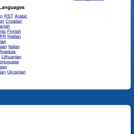
 Languages
an
RST
Arabic
ian
Croatian
anish
nto
Finnish
hPR
Haitian
ian
sian
Italian
 Riveduta
n
Lithuanian
ortuguese
ian
ian
Ukrainian