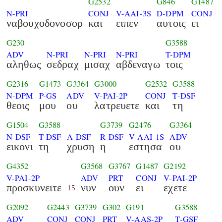
G2532
G846
G1487
N-PRI
CONJ
V-AAI-3S
D-DPM
CONJ
ναβουχοδονοσορ
και
ειπεν
αυτοις
ει
G230
G3588
ADV
N-PRI
N-PRI
N-PRI
T-DPM
αληθως
σεδραχ
μισαχ
αβδεναγω
τοις
G2316
G1473
G3364
G3000
G2532
G3588
N-DPM
P-GS
ADV
V-PAI-2P
CONJ
T-DSF
θεοις
μου
ου
λατρευετε
και
τη
G1504
G3588
G3739
G2476
G3364
N-DSF
T-DSF
A-DSF
R-DSF
V-AAI-1S
ADV
εικονι
τη
χρυση
η
εστησα
ου
G4352
G3568
G3767
G1487
G2192
V-PAI-2P
ADV
PRT
CONJ
V-PAI-2P
προσκυνειτε
νυν
ουν
ει
εχετε
15
G2092
G2443
G3739
G302
G191
G3588
ADV
CONJ
CONJ
PRT
V-AAS-2P
T-GSF