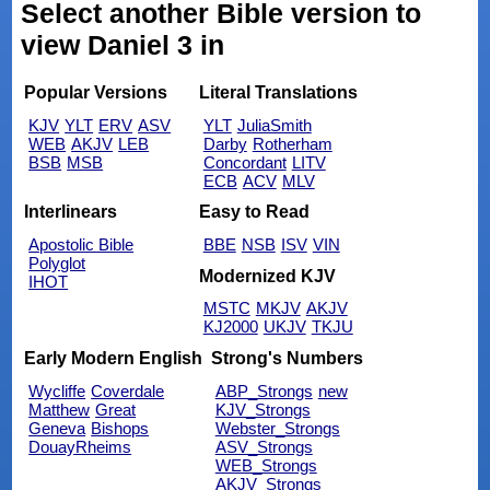
Select another Bible version to
view Daniel 3 in
Popular Versions
Literal Translations
KJV
YLT
ERV
ASV
YLT
JuliaSmith
WEB
AKJV
LEB
Darby
Rotherham
BSB
MSB
Concordant
LITV
ECB
ACV
MLV
Interlinears
Easy to Read
Apostolic Bible
BBE
NSB
ISV
VIN
Polyglot
Modernized KJV
IHOT
MSTC
MKJV
AKJV
KJ2000
UKJV
TKJU
Early Modern English
Strong's Numbers
Wycliffe
Coverdale
ABP_Strongs
new
Matthew
Great
KJV_Strongs
Geneva
Bishops
Webster_Strongs
DouayRheims
ASV_Strongs
WEB_Strongs
AKJV_Strongs