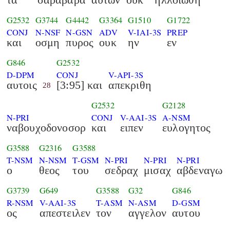
G2532
G3744
G4442
G3364
G1510
G1722
CONJ
N-NSF
N-GSN
ADV
V-IAI-3S
PREP
και
οσμη
πυρος
ουκ
ην
εν
G846
G2532
D-DPM
CONJ
V-API-3S
αυτοις
[3:95] και
απεκριθη
28
G2532
G2128
N-PRI
CONJ
V-AAI-3S
A-NSM
ναβουχοδονοσορ
και
ειπεν
ευλογητος
G3588
G2316
G3588
T-NSM
N-NSM
T-GSM
N-PRI
N-PRI
N-PRI
ο
θεος
του
σεδραχ
μισαχ
αβδεναγω
G3739
G649
G3588
G32
G846
R-NSM
V-AAI-3S
T-ASM
N-ASM
D-GSM
ος
απεστειλεν
τον
αγγελον
αυτου