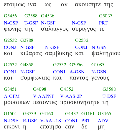
ετοιμως
ινα
ως
αν
ακουσητε
της
G5456
G3588
G4536
G5037
N-GSF
T-GSF
N-GSF
N-GSF
PRT
φωνης
της
σαλπιγγος
συριγγος
τε
G2532
G2788
G2532
CONJ
N-GSF
N-GSF
CONJ
N-GSN
και
κιθαρας
σαμβυκης
και
ψαλτηριου
G2532
G4858
G2532
G3956
G1085
CONJ
N-GSF
CONJ
A-GSN
N-GSN
και
συμφωνιας
και
παντος
γενους
G3451
G4098
G4352
G3588
A-GPM
V-AAPNP
V-AAS-2P
T-DSF
μουσικων
πεσοντες
προσκυνησητε
τη
G1504
G3739
G4160
G1437
G1161
G3165
N-DSF
R-DSF
V-AAI-1S
CONJ
PRT
ADV
εικονι
η
εποιησα
εαν
δε
μη