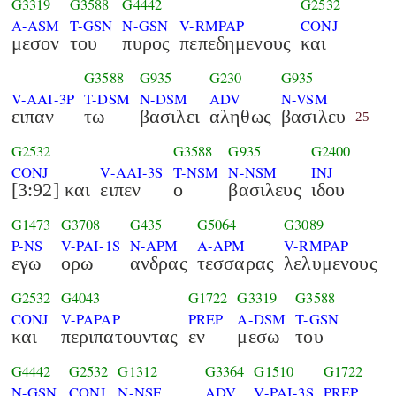
G3319
G3588
G4442
G2532
A-ASM
T-GSN
N-GSN
V-RMPAP
CONJ
μεσον
του
πυρος
πεπεδημενους
και
G3588
G935
G230
G935
V-AAI-3P
T-DSM
N-DSM
ADV
N-VSM
ειπαν
τω
βασιλει
αληθως
βασιλευ
25
G2532
G3588
G935
G2400
CONJ
V-AAI-3S
T-NSM
N-NSM
INJ
[3:92] και
ειπεν
ο
βασιλευς
ιδου
G1473
G3708
G435
G5064
G3089
P-NS
V-PAI-1S
N-APM
A-APM
V-RMPAP
εγω
ορω
ανδρας
τεσσαρας
λελυμενους
G2532
G4043
G1722
G3319
G3588
CONJ
V-PAPAP
PREP
A-DSM
T-GSN
και
περιπατουντας
εν
μεσω
του
G4442
G2532
G1312
G3364
G1510
G1722
N-GSN
CONJ
N-NSF
ADV
V-PAI-3S
PREP