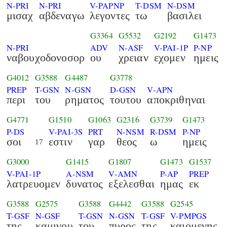
N-PRI
N-PRI
V-PAPNP
T-DSM
N-DSM
μισαχ
αβδεναγω
λεγοντες
τω
βασιλει
G3364
G5532
G2192
G1473
N-PRI
ADV
N-ASF
V-PAI-1P
P-NP
ναβουχοδονοσορ
ου
χρειαν
εχομεν
ημεις
G4012
G3588
G4487
G3778
PREP
T-GSN
N-GSN
D-GSN
V-APN
περι
του
ρηματος
τουτου
αποκριθηναι
G4771
G1510
G1063
G2316
G3739
G1473
P-DS
V-PAI-3S
PRT
N-NSM
R-DSM
P-NP
σοι
εστιν
γαρ
θεος
ω
ημεις
17
G3000
G1415
G1807
G1473
G1537
V-PAI-1P
A-NSM
V-AMN
P-AP
PREP
λατρευομεν
δυνατος
εξελεσθαι
ημας
εκ
G3588
G2575
G3588
G4442
G3588
G2545
T-GSF
N-GSF
T-GSN
N-GSN
T-GSF
V-PMPGS
της
καμινου
του
πυρος
της
καιομενης