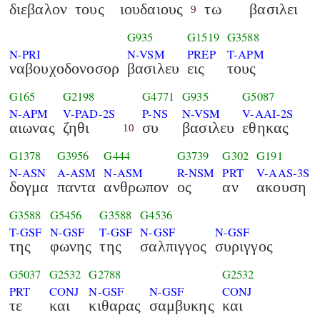
διεβαλον
τους
ιουδαιους
τω
βασιλει
9
G935
G1519
G3588
N-PRI
N-VSM
PREP
T-APM
ναβουχοδονοσορ
βασιλευ
εις
τους
G165
G2198
G4771
G935
G5087
N-APM
V-PAD-2S
P-NS
N-VSM
V-AAI-2S
αιωνας
ζηθι
συ
βασιλευ
εθηκας
10
G1378
G3956
G444
G3739
G302
G191
N-ASN
A-ASM
N-ASM
R-NSM
PRT
V-AAS-3S
δογμα
παντα
ανθρωπον
ος
αν
ακουση
G3588
G5456
G3588
G4536
T-GSF
N-GSF
T-GSF
N-GSF
N-GSF
της
φωνης
της
σαλπιγγος
συριγγος
G5037
G2532
G2788
G2532
PRT
CONJ
N-GSF
N-GSF
CONJ
τε
και
κιθαρας
σαμβυκης
και