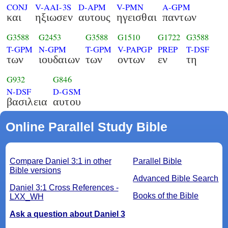
CONJ
V-AAI-3S
D-APM
V-PMN
A-GPM
και
ηξιωσεν
αυτους
ηγεισθαι
παντων
G3588
G2453
G3588
G1510
G1722
G3588
T-GPM
N-GPM
T-GPM
V-PAPGP
PREP
T-DSF
των
ιουδαιων
των
οντων
εν
τη
G932
G846
N-DSF
D-GSM
βασιλεια
αυτου
Online Parallel Study Bible
Compare Daniel 3:1 in other
Parallel Bible
Bible versions
Advanced Bible Search
Daniel 3:1 Cross References -
Books of the Bible
LXX_WH
Ask a question about Daniel 3