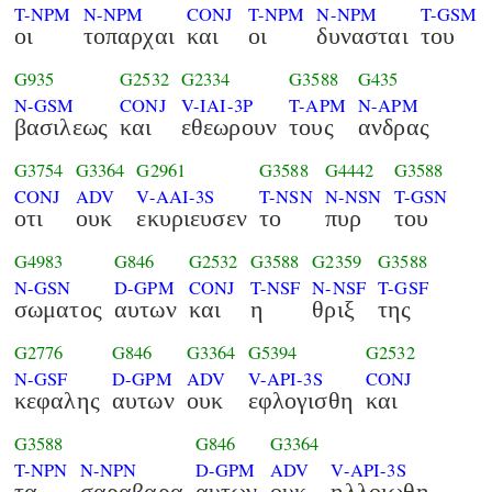
T-NPM
N-NPM
CONJ
T-NPM
N-NPM
T-GSM
οι
τοπαρχαι
και
οι
δυνασται
του
G935
G2532
G2334
G3588
G435
N-GSM
CONJ
V-IAI-3P
T-APM
N-APM
βασιλεως
και
εθεωρουν
τους
ανδρας
G3754
G3364
G2961
G3588
G4442
G3588
CONJ
ADV
V-AAI-3S
T-NSN
N-NSN
T-GSN
οτι
ουκ
εκυριευσεν
το
πυρ
του
G4983
G846
G2532
G3588
G2359
G3588
N-GSN
D-GPM
CONJ
T-NSF
N-NSF
T-GSF
σωματος
αυτων
και
η
θριξ
της
G2776
G846
G3364
G5394
G2532
N-GSF
D-GPM
ADV
V-API-3S
CONJ
κεφαλης
αυτων
ουκ
εφλογισθη
και
G3588
G846
G3364
T-NPN
N-NPN
D-GPM
ADV
V-API-3S
τα
σαραβαρα
αυτων
ουκ
ηλλοιωθη