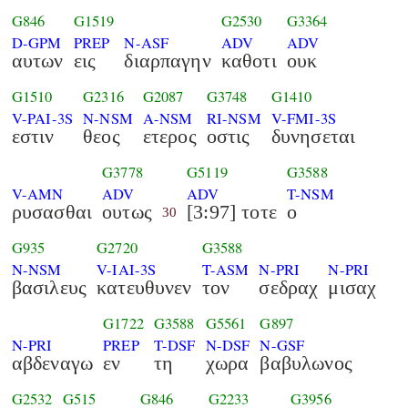
G846
G1519
G2530
G3364
D-GPM
PREP
N-ASF
ADV
ADV
αυτων
εις
διαρπαγην
καθοτι
ουκ
G1510
G2316
G2087
G3748
G1410
V-PAI-3S
N-NSM
A-NSM
RI-NSM
V-FMI-3S
εστιν
θεος
ετερος
οστις
δυνησεται
G3778
G5119
G3588
V-AMN
ADV
ADV
T-NSM
ρυσασθαι
ουτως
[3:97] τοτε
ο
30
G935
G2720
G3588
N-NSM
V-IAI-3S
T-ASM
N-PRI
N-PRI
βασιλευς
κατευθυνεν
τον
σεδραχ
μισαχ
G1722
G3588
G5561
G897
N-PRI
PREP
T-DSF
N-DSF
N-GSF
αβδεναγω
εν
τη
χωρα
βαβυλωνος
G2532
G515
G846
G2233
G3956