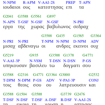
N-NPM
R-APM
V-AAI-2S
PREP
T-APN
ιουδαιοι
ους
κατεστησας
επι
τα
G2041
G3588
G5561
G897
N-APN
T-GSF
N-GSF
N-GSF
N-PRI
εργα
της
χωρας
βαβυλωνος
σεδραχ
G3588
G435
G1565
G3364
N-PRI
N-PRI
T-NPM
N-NPM
D-NPM
ADV
μισαχ
αβδεναγω
οι
ανδρες
εκεινοι
ουχ
G5219
G935
G3588
G1378
G4771
V-AAI-3P
N-VSM
T-DSN
N-DSN
P-GS
υπηκουσαν
βασιλευ
τω
δογματι
σου
G3588
G2316
G4771
G3364
G3000
G2532
T-DPM
N-DPM
P-GS
ADV
V-PAI-3P
CONJ
τοις
θεοις
σου
ου
λατρευουσιν
και
G3588
G1504
G3588
G3739
G2476
T-DSF
N-DSF
T-DSF
A-DSF
R-DSF
V-AAI-2S
τη
εικονι
τη
χρυση
η
εστησας