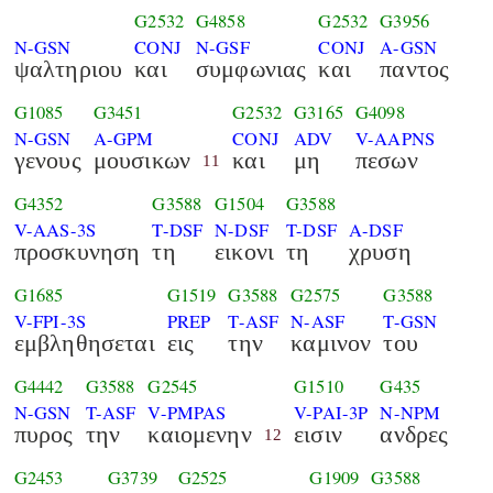
G2532
G4858
G2532
G3956
N-GSN
CONJ
N-GSF
CONJ
A-GSN
ψαλτηριου
και
συμφωνιας
και
παντος
G1085
G3451
G2532
G3165
G4098
N-GSN
A-GPM
CONJ
ADV
V-AAPNS
γενους
μουσικων
και
μη
πεσων
11
G4352
G3588
G1504
G3588
V-AAS-3S
T-DSF
N-DSF
T-DSF
A-DSF
προσκυνηση
τη
εικονι
τη
χρυση
G1685
G1519
G3588
G2575
G3588
V-FPI-3S
PREP
T-ASF
N-ASF
T-GSN
εμβληθησεται
εις
την
καμινον
του
G4442
G3588
G2545
G1510
G435
N-GSN
T-ASF
V-PMPAS
V-PAI-3P
N-NPM
πυρος
την
καιομενην
εισιν
ανδρες
12
G2453
G3739
G2525
G1909
G3588