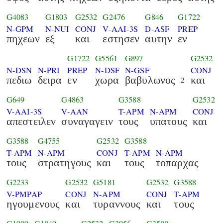
G4083
G1803
G2532
G2476
G846
G1722
N-GPM
N-NUI
CONJ
V-AAI-3S
D-ASF
PREP
πηχεων
εξ
και
εστησεν
αυτην
εν
G1722
G5561
G897
G2532
N-DSN
N-PRI
PREP
N-DSF
N-GSF
CONJ
πεδιω
δειρα
εν
χωρα
βαβυλωνος
και
2
G649
G4863
G3588
G2532
V-AAI-3S
V-AAN
T-APM
N-APM
CONJ
απεστειλεν
συναγαγειν
τους
υπατους
και
G3588
G4755
G2532
G3588
T-APM
N-APM
CONJ
T-APM
N-APM
τους
στρατηγους
και
τους
τοπαρχας
G2233
G2532
G5181
G2532
G3588
V-PMPAP
CONJ
N-APM
CONJ
T-APM
ηγουμενους
και
τυραννους
και
τους