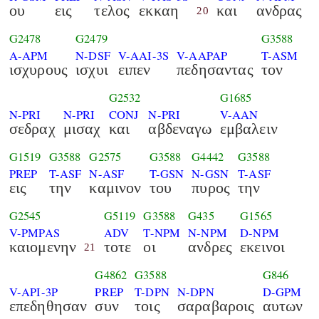
ου
εις
τελος
εκκαη
και
ανδρας
20
G2478
G2479
G3588
A-APM
N-DSF
V-AAI-3S
V-AAPAP
T-ASM
ισχυρους
ισχυι
ειπεν
πεδησαντας
τον
G2532
G1685
N-PRI
N-PRI
CONJ
N-PRI
V-AAN
σεδραχ
μισαχ
και
αβδεναγω
εμβαλειν
G1519
G3588
G2575
G3588
G4442
G3588
PREP
T-ASF
N-ASF
T-GSN
N-GSN
T-ASF
εις
την
καμινον
του
πυρος
την
G2545
G5119
G3588
G435
G1565
V-PMPAS
ADV
T-NPM
N-NPM
D-NPM
καιομενην
τοτε
οι
ανδρες
εκεινοι
21
G4862
G3588
G846
V-API-3P
PREP
T-DPN
N-DPN
D-GPM
επεδηθησαν
συν
τοις
σαραβαροις
αυτων