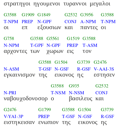
στρατηγοι
ηγουμενοι
τυραννοι
μεγαλοι
G3588
G1909
G1849
G2532
G3956
G3588
T-NPM
PREP
N-GPF
CONJ
A-NPM
T-NPM
οι
επ
εξουσιων
και
παντες
οι
G758
G3588
G5561
G1519
G3588
N-NPM
T-GPF
N-GPF
PREP
T-ASM
αρχοντες
των
χωρων
εις
τον
G3588
G1504
G3739
G2476
N-ASM
T-GSF
N-GSF
R-GSF
V-AAI-3S
εγκαινισμον
της
εικονος
ης
εστησεν
G3588
G935
G2532
N-PRI
T-NSM
N-NSM
CONJ
ναβουχοδονοσορ
ο
βασιλευς
και
G2476
G1799
G3588
G1504
G3739
V-YAI-3P
PREP
T-GSF
N-GSF
R-GSF
ειστηκεισαν
ενωπιον
της
εικονος
ης