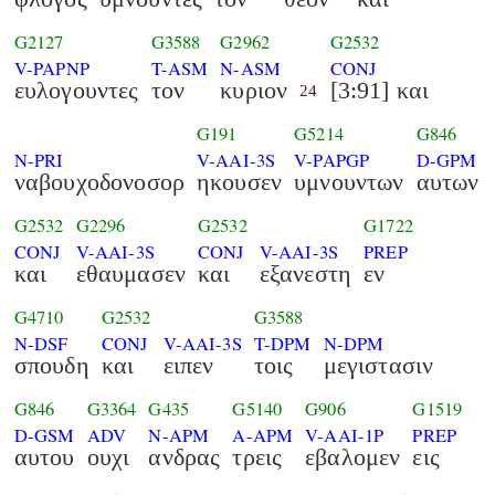
G2127
G3588
G2962
G2532
V-PAPNP
T-ASM
N-ASM
CONJ
ευλογουντες
τον
κυριον
[3:91] και
24
G191
G5214
G846
N-PRI
V-AAI-3S
V-PAPGP
D-GPM
ναβουχοδονοσορ
ηκουσεν
υμνουντων
αυτων
G2532
G2296
G2532
G1722
CONJ
V-AAI-3S
CONJ
V-AAI-3S
PREP
και
εθαυμασεν
και
εξανεστη
εν
G4710
G2532
G3588
N-DSF
CONJ
V-AAI-3S
T-DPM
N-DPM
σπουδη
και
ειπεν
τοις
μεγιστασιν
G846
G3364
G435
G5140
G906
G1519
D-GSM
ADV
N-APM
A-APM
V-AAI-1P
PREP
αυτου
ουχι
ανδρας
τρεις
εβαλομεν
εις