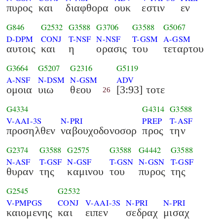
πυρος
και
διαφθορα
ουκ
εστιν
εν
G846
G2532
G3588
G3706
G3588
G5067
D-DPM
CONJ
T-NSF
N-NSF
T-GSM
A-GSM
αυτοις
και
η
ορασις
του
τεταρτου
G3664
G5207
G2316
G5119
A-NSF
N-DSM
N-GSM
ADV
ομοια
υιω
θεου
[3:93] τοτε
26
G4334
G4314
G3588
V-AAI-3S
N-PRI
PREP
T-ASF
προσηλθεν
ναβουχοδονοσορ
προς
την
G2374
G3588
G2575
G3588
G4442
G3588
N-ASF
T-GSF
N-GSF
T-GSN
N-GSN
T-GSF
θυραν
της
καμινου
του
πυρος
της
G2545
G2532
V-PMPGS
CONJ
V-AAI-3S
N-PRI
N-PRI
καιομενης
και
ειπεν
σεδραχ
μισαχ