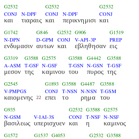
G2532
G2532
G2532
CONJ
N-DPF
CONJ
N-DPF
CONJ
και
τιαραις
και
περικνημισι
και
G1742
G846
G2532
G906
G1519
N-DPN
D-GPM
CONJ
V-API-3P
PREP
ενδυμασιν
αυτων
και
εβληθησαν
εις
G3319
G3588
G2575
G3588
G4442
G3588
A-ASM
T-GSF
N-GSF
T-GSN
N-GSN
T-GSF
μεσον
της
καμινου
του
πυρος
της
G2545
G1893
G3588
G4487
G3588
V-PMPGS
CONJ
T-NSN
N-NSN
T-GSM
καιομενης
επει
το
ρημα
του
22
G935
G2532
G3588
G2575
N-GSM
V-IAI-3S
CONJ
T-NSF
N-NSF
βασιλεως
υπερισχυεν
και
η
καμινος
G1572
G1537
G4053
G2532
G3588