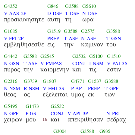
G4352
G846
G3588
G5610
V-AAS-2P
D-DSF
T-DSF
N-DSF
προσκυνησητε
αυτη
τη
ωρα
G1685
G1519
G3588
G2575
G3588
V-FPI-2P
PREP
T-ASF
N-ASF
T-GSN
εμβληθησεσθε
εις
την
καμινον
του
G4442
G3588
G2545
G2532
G5100
G1510
N-GSN
T-ASF
V-PMPAS
CONJ
I-NSM
V-PAI-3S
πυρος
την
καιομενην
και
τις
εστιν
G2316
G3739
G1807
G4771
G1537
G3588
N-NSM
R-NSM
V-FMI-3S
P-AP
PREP
T-GPF
θεος
ος
εξελειται
υμας
εκ
των
G5495
G1473
G2532
N-GPF
P-GS
CONJ
V-API-3P
N-PRI
χειρων
μου
και
απεκριθησαν
σεδραχ
16
G3004
G3588
G935