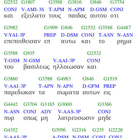
G2532
G1807
G3588
G3816
G846
G3754
CONJ
V-AMI-3S
T-APM
N-APM
D-GSM
CONJ
και
εξειλατο
τους
παιδας
αυτου
οτι
G3982
G1909
G846
G2532
G3588
G4487
V-YAI-3P
PREP
D-DSM
CONJ
T-ASN
N-ASN
επεποιθεισαν
επ
αυτω
και
το
ρημα
G3588
G935
G2532
T-GSM
N-GSM
V-AAI-3P
CONJ
του
βασιλεως
ηλλοιωσαν
και
G3860
G3588
G4983
G846
G1519
V-AAI-3P
T-APN
N-APN
D-GPM
PREP
παρεδωκαν
τα
σωματα
αυτων
εις
G4442
G3704
G3165
G3000
G3366
N-ASN
CONJ
ADV
V-AAS-3P
CONJ
πυρ
οπως
μη
λατρευσωσιν
μηδε
G4352
G3956
G2316
G235
G2228
V-AAS-3P
A-DSM
N-DSM
CONJ
CONJ