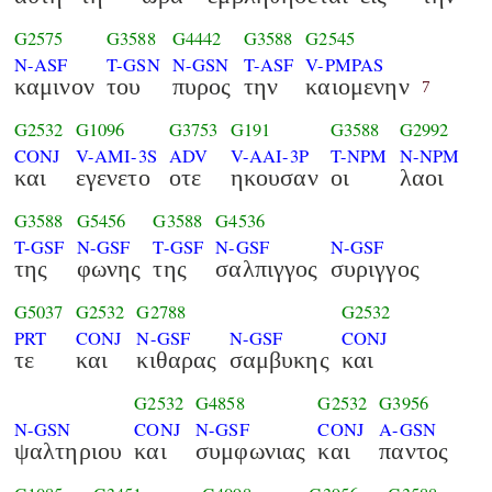
G2575
G3588
G4442
G3588
G2545
N-ASF
T-GSN
N-GSN
T-ASF
V-PMPAS
καμινον
του
πυρος
την
καιομενην
7
G2532
G1096
G3753
G191
G3588
G2992
CONJ
V-AMI-3S
ADV
V-AAI-3P
T-NPM
N-NPM
και
εγενετο
οτε
ηκουσαν
οι
λαοι
G3588
G5456
G3588
G4536
T-GSF
N-GSF
T-GSF
N-GSF
N-GSF
της
φωνης
της
σαλπιγγος
συριγγος
G5037
G2532
G2788
G2532
PRT
CONJ
N-GSF
N-GSF
CONJ
τε
και
κιθαρας
σαμβυκης
και
G2532
G4858
G2532
G3956
N-GSN
CONJ
N-GSF
CONJ
A-GSN
ψαλτηριου
και
συμφωνιας
και
παντος