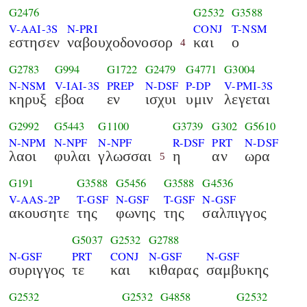
G2476
G2532
G3588
V-AAI-3S
N-PRI
CONJ
T-NSM
εστησεν
ναβουχοδονοσορ
και
ο
4
G2783
G994
G1722
G2479
G4771
G3004
N-NSM
V-IAI-3S
PREP
N-DSF
P-DP
V-PMI-3S
κηρυξ
εβοα
εν
ισχυι
υμιν
λεγεται
G2992
G5443
G1100
G3739
G302
G5610
N-NPM
N-NPF
N-NPF
R-DSF
PRT
N-DSF
λαοι
φυλαι
γλωσσαι
η
αν
ωρα
5
G191
G3588
G5456
G3588
G4536
V-AAS-2P
T-GSF
N-GSF
T-GSF
N-GSF
ακουσητε
της
φωνης
της
σαλπιγγος
G5037
G2532
G2788
N-GSF
PRT
CONJ
N-GSF
N-GSF
συριγγος
τε
και
κιθαρας
σαμβυκης
G2532
G2532
G4858
G2532