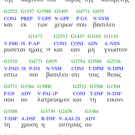
G2532
G1537
G3588
G5495
G4771
G935
CONJ
PREP
T-GPF
N-GPF
P-GS
N-VSM
και
εκ
των
χειρων
σου
βασιλευ
G1473
G2532
G1437
G3165
G1110
V-FMI-3S
P-AP
CONJ
CONJ
ADV
A-NSN
ρυσεται
ημας
και
εαν
μη
γνωστον
18
G1510
G4771
G935
G3754
G3588
G2316
V-PAD-3S
P-DS
N-VSM
CONJ
T-DPM
N-DPM
εστω
σοι
βασιλευ
οτι
τοις
θεοις
G4771
G3364
G3000
G2532
G3588
G1504
P-GS
ADV
V-PAI-1P
CONJ
T-DSF
N-DSF
σου
ου
λατρευομεν
και
τη
εικονι
G3588
G3739
G2476
G3364
T-DSF
A-DSF
R-DSF
V-AAI-2S
ADV
τη
χρυση
η
εστησας
ου