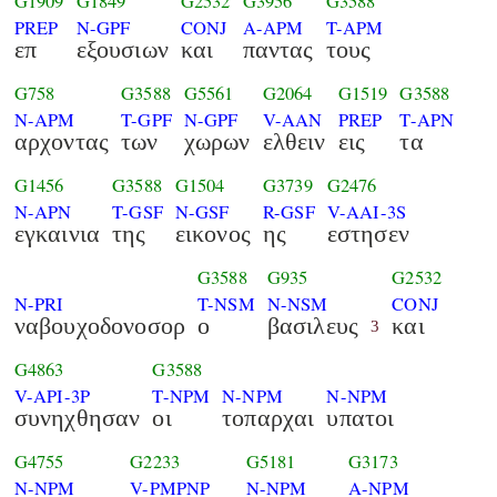
G1909
G1849
G2532
G3956
G3588
PREP
N-GPF
CONJ
A-APM
T-APM
επ
εξουσιων
και
παντας
τους
G758
G3588
G5561
G2064
G1519
G3588
N-APM
T-GPF
N-GPF
V-AAN
PREP
T-APN
αρχοντας
των
χωρων
ελθειν
εις
τα
G1456
G3588
G1504
G3739
G2476
N-APN
T-GSF
N-GSF
R-GSF
V-AAI-3S
εγκαινια
της
εικονος
ης
εστησεν
G3588
G935
G2532
N-PRI
T-NSM
N-NSM
CONJ
ναβουχοδονοσορ
ο
βασιλευς
και
3
G4863
G3588
V-API-3P
T-NPM
N-NPM
N-NPM
συνηχθησαν
οι
τοπαρχαι
υπατοι
G4755
G2233
G5181
G3173
N-NPM
V-PMPNP
N-NPM
A-NPM