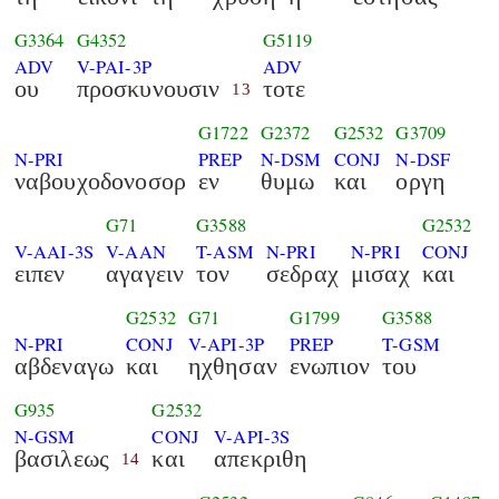
G3364
G4352
G5119
ADV
V-PAI-3P
ADV
ου
προσκυνουσιν
τοτε
13
G1722
G2372
G2532
G3709
N-PRI
PREP
N-DSM
CONJ
N-DSF
ναβουχοδονοσορ
εν
θυμω
και
οργη
G71
G3588
G2532
V-AAI-3S
V-AAN
T-ASM
N-PRI
N-PRI
CONJ
ειπεν
αγαγειν
τον
σεδραχ
μισαχ
και
G2532
G71
G1799
G3588
N-PRI
CONJ
V-API-3P
PREP
T-GSM
αβδεναγω
και
ηχθησαν
ενωπιον
του
G935
G2532
N-GSM
CONJ
V-API-3S
βασιλεως
και
απεκριθη
14