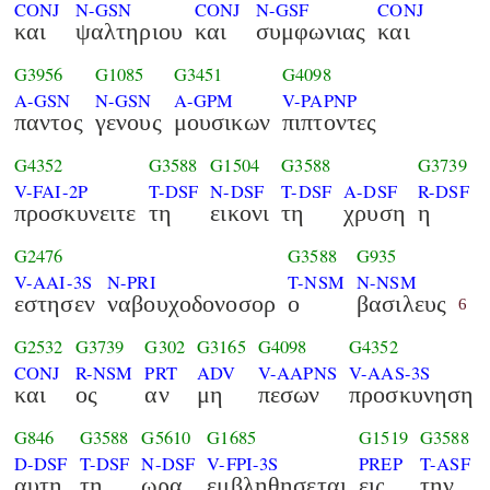
CONJ
N-GSN
CONJ
N-GSF
CONJ
και
ψαλτηριου
και
συμφωνιας
και
G3956
G1085
G3451
G4098
A-GSN
N-GSN
A-GPM
V-PAPNP
παντος
γενους
μουσικων
πιπτοντες
G4352
G3588
G1504
G3588
G3739
V-FAI-2P
T-DSF
N-DSF
T-DSF
A-DSF
R-DSF
προσκυνειτε
τη
εικονι
τη
χρυση
η
G2476
G3588
G935
V-AAI-3S
N-PRI
T-NSM
N-NSM
εστησεν
ναβουχοδονοσορ
ο
βασιλευς
6
G2532
G3739
G302
G3165
G4098
G4352
CONJ
R-NSM
PRT
ADV
V-AAPNS
V-AAS-3S
και
ος
αν
μη
πεσων
προσκυνηση
G846
G3588
G5610
G1685
G1519
G3588
D-DSF
T-DSF
N-DSF
V-FPI-3S
PREP
T-ASF
αυτη
τη
ωρα
εμβληθησεται
εις
την