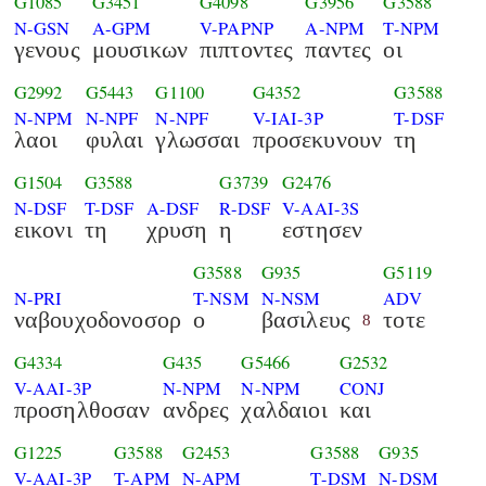
G1085
G3451
G4098
G3956
G3588
N-GSN
A-GPM
V-PAPNP
A-NPM
T-NPM
γενους
μουσικων
πιπτοντες
παντες
οι
G2992
G5443
G1100
G4352
G3588
N-NPM
N-NPF
N-NPF
V-IAI-3P
T-DSF
λαοι
φυλαι
γλωσσαι
προσεκυνουν
τη
G1504
G3588
G3739
G2476
N-DSF
T-DSF
A-DSF
R-DSF
V-AAI-3S
εικονι
τη
χρυση
η
εστησεν
G3588
G935
G5119
N-PRI
T-NSM
N-NSM
ADV
ναβουχοδονοσορ
ο
βασιλευς
τοτε
8
G4334
G435
G5466
G2532
V-AAI-3P
N-NPM
N-NPM
CONJ
προσηλθοσαν
ανδρες
χαλδαιοι
και
G1225
G3588
G2453
G3588
G935
V-AAI-3P
T-APM
N-APM
T-DSM
N-DSM