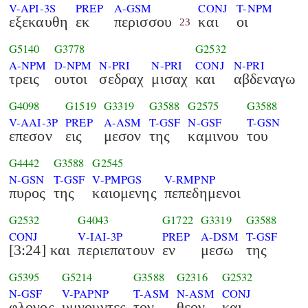
V-API-3S
PREP
A-GSM
CONJ
T-NPM
εξεκαυθη
εκ
περισσου
και
οι
23
G5140
G3778
G2532
A-NPM
D-NPM
N-PRI
N-PRI
CONJ
N-PRI
τρεις
ουτοι
σεδραχ
μισαχ
και
αβδεναγω
G4098
G1519
G3319
G3588
G2575
G3588
V-AAI-3P
PREP
A-ASM
T-GSF
N-GSF
T-GSN
επεσον
εις
μεσον
της
καμινου
του
G4442
G3588
G2545
N-GSN
T-GSF
V-PMPGS
V-RMPNP
πυρος
της
καιομενης
πεπεδημενοι
G2532
G4043
G1722
G3319
G3588
CONJ
V-IAI-3P
PREP
A-DSM
T-GSF
[3:24] και
περιεπατουν
εν
μεσω
της
G5395
G5214
G3588
G2316
G2532
N-GSF
V-PAPNP
T-ASM
N-ASM
CONJ
φλογος
υμνουντες
τον
θεον
και