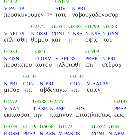
G4352
G5119
V-PAI-1P
ADV
N-PRI
προσκυνουμεν
τοτε
ναβουχοδονοσορ
19
G2372
G2532
G3588
G3799
G3588
V-API-3S
N-GSM
CONJ
T-NSF
N-NSF
T-GSN
επλησθη
θυμου
και
η
οψις
του
G4383
G846
G1909
N-GSN
D-GSM
V-API-3S
PREP
N-PRI
προσωπου
αυτου
ηλλοιωθη
επι
σεδραχ
G2532
G2532
N-PRI
CONJ
N-PRI
CONJ
V-AAI-3S
μισαχ
και
αβδεναγω
και
ειπεν
G1572
G3588
G2575
G2193
V-AAN
T-ASF
N-ASF
ADV
PREP
εκκαυσαι
την
καμινον
επταπλασιως
εως
G3739
G1519
G5056
G1572
G2532
G435
R-GSM
PREP
N-ASN
V-PAS-3S
CONJ
N-APM