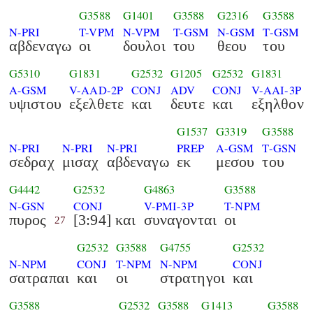
G3588
G1401
G3588
G2316
G3588
N-PRI
T-VPM
N-VPM
T-GSM
N-GSM
T-GSM
αβδεναγω
οι
δουλοι
του
θεου
του
G5310
G1831
G2532
G1205
G2532
G1831
A-GSM
V-AAD-2P
CONJ
ADV
CONJ
V-AAI-3P
υψιστου
εξελθετε
και
δευτε
και
εξηλθον
G1537
G3319
G3588
N-PRI
N-PRI
N-PRI
PREP
A-GSM
T-GSN
σεδραχ
μισαχ
αβδεναγω
εκ
μεσου
του
G4442
G2532
G4863
G3588
N-GSN
CONJ
V-PMI-3P
T-NPM
πυρος
[3:94] και
συναγονται
οι
27
G2532
G3588
G4755
G2532
N-NPM
CONJ
T-NPM
N-NPM
CONJ
σατραπαι
και
οι
στρατηγοι
και
G3588
G2532
G3588
G1413
G3588