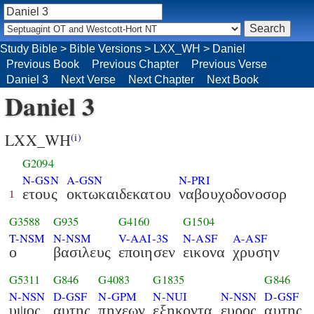
Study Bible
>
Bible Versions
>
LXX_WH
>
Daniel
Previous Book
Previous Chapter
Previous Verse
Daniel 3
Next Verse
Next Chapter
Next Book
Daniel 3
LXX_WH
(i)
G2094
N-GSN
A-GSN
N-PRI
ετους
οκτωκαιδεκατου
ναβουχοδονοσορ
1
G3588
G935
G4160
G1504
T-NSM
N-NSM
V-AAI-3S
N-ASF
A-ASF
ο
βασιλευς
εποιησεν
εικονα
χρυσην
G5311
G846
G4083
G1835
G846
N-NSN
D-GSF
N-GPM
N-NUI
N-NSN
D-GSF
υψος
αυτης
πηχεων
εξηκοντα
ευρος
αυτης