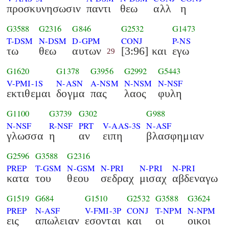
προσκυνησωσιν
παντι
θεω
αλλ
η
G3588
G2316
G846
G2532
G1473
T-DSM
N-DSM
D-GPM
CONJ
P-NS
τω
θεω
αυτων
[3:96] και
εγω
29
G1620
G1378
G3956
G2992
G5443
V-PMI-1S
N-ASN
A-NSM
N-NSM
N-NSF
εκτιθεμαι
δογμα
πας
λαος
φυλη
G1100
G3739
G302
G988
N-NSF
R-NSF
PRT
V-AAS-3S
N-ASF
γλωσσα
η
αν
ειπη
βλασφημιαν
G2596
G3588
G2316
PREP
T-GSM
N-GSM
N-PRI
N-PRI
N-PRI
κατα
του
θεου
σεδραχ
μισαχ
αβδεναγω
G1519
G684
G1510
G2532
G3588
G3624
PREP
N-ASF
V-FMI-3P
CONJ
T-NPM
N-NPM
εις
απωλειαν
εσονται
και
οι
οικοι