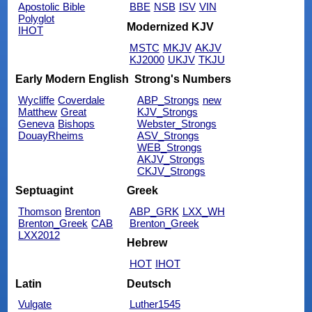
Apostolic Bible
BBE
NSB
ISV
VIN
Polyglot
Modernized KJV
IHOT
MSTC
MKJV
AKJV
KJ2000
UKJV
TKJU
Early Modern English
Strong's Numbers
Wycliffe
Coverdale
ABP_Strongs
new
Matthew
Great
KJV_Strongs
Geneva
Bishops
Webster_Strongs
DouayRheims
ASV_Strongs
WEB_Strongs
AKJV_Strongs
CKJV_Strongs
Septuagint
Greek
Thomson
Brenton
ABP_GRK
LXX_WH
Brenton_Greek
CAB
Brenton_Greek
LXX2012
Hebrew
HOT
IHOT
Latin
Deutsch
Vulgate
Luther1545