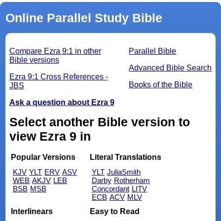
Online Parallel Study Bible
Compare Ezra 9:1 in other
Parallel Bible
Bible versions
Advanced Bible Search
Ezra 9:1 Cross References -
Books of the Bible
JBS
Ask a question about Ezra 9
Select another Bible version to
view Ezra 9 in
Popular Versions
Literal Translations
KJV
YLT
ERV
ASV
YLT
JuliaSmith
WEB
AKJV
LEB
Darby
Rotherham
BSB
MSB
Concordant
LITV
ECB
ACV
MLV
Interlinears
Easy to Read