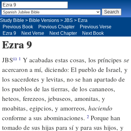
Study Bible
>
Bible Versions
>
JBS
>
Ezra
Previous Book
Previous Chapter
Previous Verse
Ezra 9
Next Verse
Next Chapter
Next Book
Ezra 9
se
JBS
Y acabadas estas cosas, los príncipes
(i)
1
acercaron a mí, diciendo: El pueblo de Israel, y
los sacerdotes y levitas, no se han apartado de
los pueblos de las tierras, de los cananeos,
heteos, ferezeos, jebuseos, amonitas, y
haciendo
moabitas, egipcios, y amorreos,
conforme a sus abominaciones.
Porque han
2
tomado de sus hijas para sí y para sus hijos, y