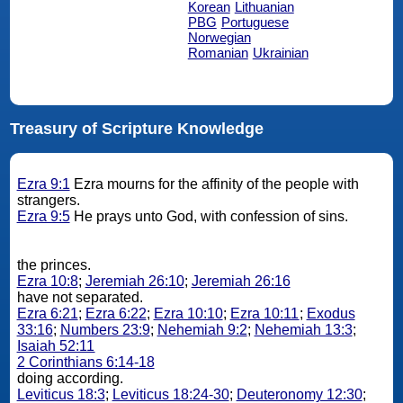
Korean
Lithuanian
PBG
Portuguese
Norwegian
Romanian
Ukrainian
Treasury of Scripture Knowledge
Ezra 9:1
Ezra mourns for the affinity of the people with
strangers.
Ezra 9:5
He prays unto God, with confession of sins.
the princes.
Ezra 10:8
;
Jeremiah 26:10
;
Jeremiah 26:16
have not separated.
Ezra 6:21
;
Ezra 6:22
;
Ezra 10:10
;
Ezra 10:11
;
Exodus
33:16
;
Numbers 23:9
;
Nehemiah 9:2
;
Nehemiah 13:3
;
Isaiah 52:11
2 Corinthians 6:14-18
doing according.
Leviticus 18:3
;
Leviticus 18:24-30
;
Deuteronomy 12:30
;