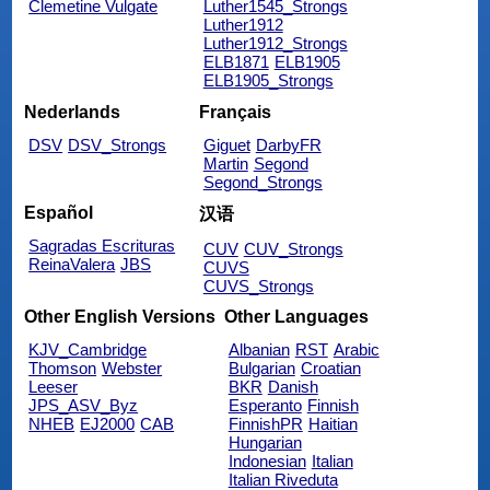
Clemetine Vulgate
Luther1545_Strongs
Luther1912
Luther1912_Strongs
ELB1871
ELB1905
ELB1905_Strongs
Nederlands
Français
DSV
DSV_Strongs
Giguet
DarbyFR
Martin
Segond
Segond_Strongs
Español
汉语
Sagradas Escrituras
CUV
CUV_Strongs
ReinaValera
JBS
CUVS
CUVS_Strongs
Other English Versions
Other Languages
KJV_Cambridge
Albanian
RST
Arabic
Thomson
Webster
Bulgarian
Croatian
Leeser
BKR
Danish
JPS_ASV_Byz
Esperanto
Finnish
NHEB
EJ2000
CAB
FinnishPR
Haitian
Hungarian
Indonesian
Italian
Italian Riveduta