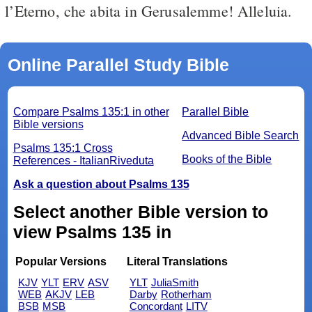
l’Eterno, che abita in Gerusalemme! Alleluia.
Online Parallel Study Bible
Compare Psalms 135:1 in other
Parallel Bible
Bible versions
Advanced Bible Search
Psalms 135:1 Cross
Books of the Bible
References - ItalianRiveduta
Ask a question about Psalms 135
Select another Bible version to
view Psalms 135 in
Popular Versions
Literal Translations
KJV
YLT
ERV
ASV
YLT
JuliaSmith
WEB
AKJV
LEB
Darby
Rotherham
BSB
MSB
Concordant
LITV