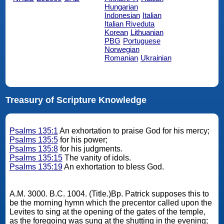
Hungarian
Indonesian
Italian
Italian Riveduta
Korean
Lithuanian
PBG
Portuguese
Norwegian
Romanian
Ukrainian
Treasury of Scripture Knowledge
Psalms 135:1
An exhortation to praise God for his mercy;
Psalms 135:5
for his power;
Psalms 135:8
for his judgments.
Psalms 135:15
The vanity of idols.
Psalms 135:19
An exhortation to bless God.
A.M. 3000. B.C. 1004. (Title.)Bp. Patrick supposes this to
be the morning hymn which the precentor called upon the
Levites to sing at the opening of the gates of the temple,
as the foregoing was sung at the shutting in the evening;