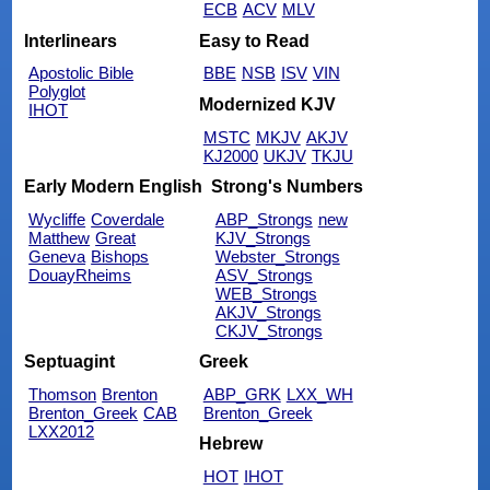
ECB
ACV
MLV
Interlinears
Easy to Read
Apostolic Bible
BBE
NSB
ISV
VIN
Polyglot
Modernized KJV
IHOT
MSTC
MKJV
AKJV
KJ2000
UKJV
TKJU
Early Modern English
Strong's Numbers
Wycliffe
Coverdale
ABP_Strongs
new
Matthew
Great
KJV_Strongs
Geneva
Bishops
Webster_Strongs
DouayRheims
ASV_Strongs
WEB_Strongs
AKJV_Strongs
CKJV_Strongs
Septuagint
Greek
Thomson
Brenton
ABP_GRK
LXX_WH
Brenton_Greek
CAB
Brenton_Greek
LXX2012
Hebrew
HOT
IHOT