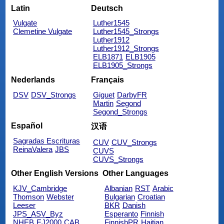
Latin
Deutsch
Vulgate
Luther1545
Clemetine Vulgate
Luther1545_Strongs
Luther1912
Luther1912_Strongs
ELB1871
ELB1905
ELB1905_Strongs
Nederlands
Français
DSV
DSV_Strongs
Giguet
DarbyFR
Martin
Segond
Segond_Strongs
Español
汉语
Sagradas Escrituras
CUV
CUV_Strongs
ReinaValera
JBS
CUVS
CUVS_Strongs
Other English Versions
Other Languages
KJV_Cambridge
Albanian
RST
Arabic
Thomson
Webster
Bulgarian
Croatian
Leeser
BKR
Danish
JPS_ASV_Byz
Esperanto
Finnish
NHEB
EJ2000
CAB
FinnishPR
Haitian