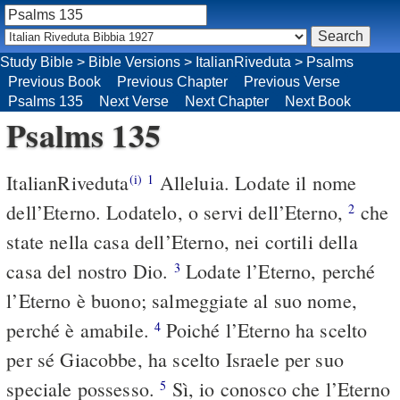
Study Bible
>
Bible Versions
>
ItalianRiveduta
>
Psalms
Previous Book
Previous Chapter
Previous Verse
Psalms 135
Next Verse
Next Chapter
Next Book
Psalms 135
ItalianRiveduta
Alleluia. Lodate il nome
(i)
1
dell’Eterno. Lodatelo, o servi dell’Eterno,
che
2
state nella casa dell’Eterno, nei cortili della
casa del nostro Dio.
Lodate l’Eterno, perché
3
l’Eterno è buono; salmeggiate al suo nome,
perché è amabile.
Poiché l’Eterno ha scelto
4
per sé Giacobbe, ha scelto Israele per suo
speciale possesso.
Sì, io conosco che l’Eterno
5