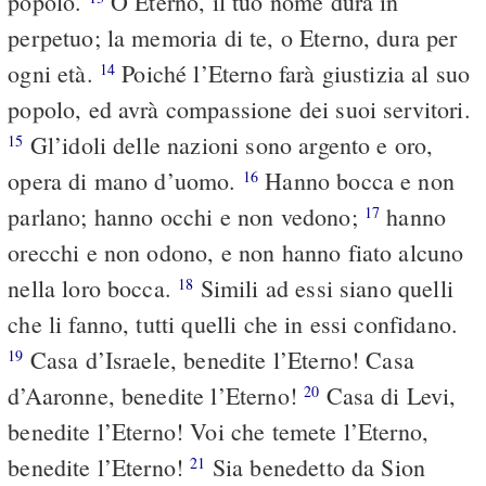
popolo.
O Eterno, il tuo nome dura in
perpetuo; la memoria di te, o Eterno, dura per
ogni età.
Poiché l’Eterno farà giustizia al suo
14
popolo, ed avrà compassione dei suoi servitori.
Gl’idoli delle nazioni sono argento e oro,
15
opera di mano d’uomo.
Hanno bocca e non
16
parlano; hanno occhi e non vedono;
hanno
17
orecchi e non odono, e non hanno fiato alcuno
nella loro bocca.
Simili ad essi siano quelli
18
che li fanno, tutti quelli che in essi confidano.
Casa d’Israele, benedite l’Eterno! Casa
19
d’Aaronne, benedite l’Eterno!
Casa di Levi,
20
benedite l’Eterno! Voi che temete l’Eterno,
benedite l’Eterno!
Sia benedetto da Sion
21