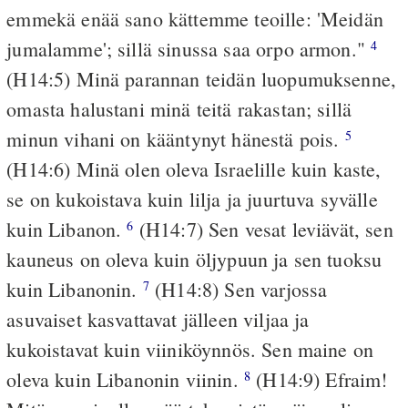
emmekä enää sano kättemme teoille: 'Meidän
jumalamme'; sillä sinussa saa orpo armon."
4
(H14:5) Minä parannan teidän luopumuksenne,
omasta halustani minä teitä rakastan; sillä
minun vihani on kääntynyt hänestä pois.
5
(H14:6) Minä olen oleva Israelille kuin kaste,
se on kukoistava kuin lilja ja juurtuva syvälle
kuin Libanon.
(H14:7) Sen vesat leviävät, sen
6
kauneus on oleva kuin öljypuun ja sen tuoksu
kuin Libanonin.
(H14:8) Sen varjossa
7
asuvaiset kasvattavat jälleen viljaa ja
kukoistavat kuin viiniköynnös. Sen maine on
oleva kuin Libanonin viinin.
(H14:9) Efraim!
8