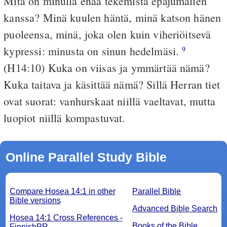
Mitä on minulla enää tekemistä epäjumalien
kanssa? Minä kuulen häntä, minä katson hänen
puoleensa, minä, joka olen kuin viheriöitsevä
kypressi: minusta on sinun hedelmäsi.
9
(H14:10) Kuka on viisas ja ymmärtää nämä?
Kuka taitava ja käsittää nämä? Sillä Herran tiet
ovat suorat: vanhurskaat niillä vaeltavat, mutta
luopiot niillä kompastuvat.
Online Parallel Study Bible
Compare Hosea 14:1 in other
Parallel Bible
Bible versions
Advanced Bible Search
Hosea 14:1 Cross References -
Books of the Bible
FinnishPR