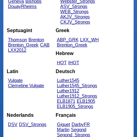
Geneva
Bishops
Webster_Strongs
DouayRheims
ASV_Strongs
WEB_Strongs
AKJV_Strongs
CKJV_Strongs
Septuagint
Greek
Thomson
Brenton
ABP_GRK
LXX_WH
Brenton_Greek
CAB
Brenton_Greek
LXX2012
Hebrew
HOT
IHOT
Latin
Deutsch
Vulgate
Luther1545
Clemetine Vulgate
Luther1545_Strongs
Luther1912
Luther1912_Strongs
ELB1871
ELB1905
ELB1905_Strongs
Nederlands
Français
DSV
DSV_Strongs
Giguet
DarbyFR
Martin
Segond
Segond_Strongs