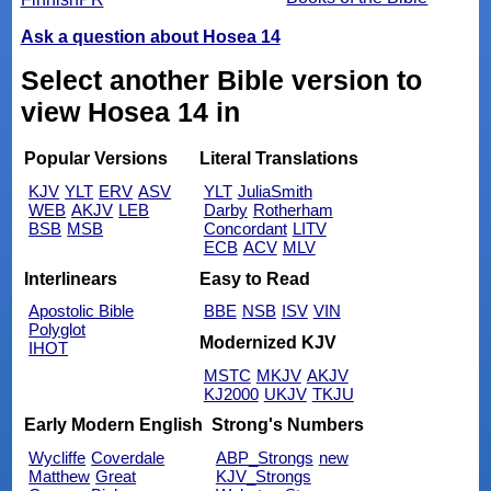
Ask a question about Hosea 14
Select another Bible version to
view Hosea 14 in
Popular Versions
Literal Translations
KJV
YLT
ERV
ASV
YLT
JuliaSmith
WEB
AKJV
LEB
Darby
Rotherham
BSB
MSB
Concordant
LITV
ECB
ACV
MLV
Interlinears
Easy to Read
Apostolic Bible
BBE
NSB
ISV
VIN
Polyglot
Modernized KJV
IHOT
MSTC
MKJV
AKJV
KJ2000
UKJV
TKJU
Early Modern English
Strong's Numbers
Wycliffe
Coverdale
ABP_Strongs
new
Matthew
Great
KJV_Strongs