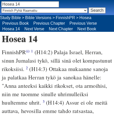
Study Bible
>
Bible Versions
>
FinnishPR
>
Hosea
Previous Book
Previous Chapter
Previous Verse
Hosea 14
Next Verse
Next Chapter
Next Book
Hosea 14
FinnishPR
(H14:2) Palaja Israel, Herran,
(i)
1
sinun Jumalasi tykö, sillä sinä olet kompastunut
rikoksiisi.
(H14:3) Ottakaa mukaanne sanoja
2
ja palatkaa Herran tykö ja sanokaa hänelle:
"Anna anteeksi kaikki rikokset, ota armoihisi,
niin me tuomme sinulle uhrimulleiksi
huultemme uhrit.
(H14:4) Assur ei ole meitä
3
auttava, hevosilla emme tahdo ratsastaa,