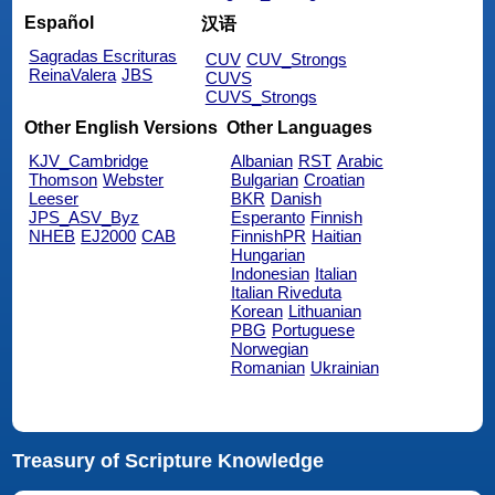
Español
汉语
Sagradas Escrituras
CUV
CUV_Strongs
ReinaValera
JBS
CUVS
CUVS_Strongs
Other English Versions
Other Languages
KJV_Cambridge
Albanian
RST
Arabic
Thomson
Webster
Bulgarian
Croatian
Leeser
BKR
Danish
JPS_ASV_Byz
Esperanto
Finnish
NHEB
EJ2000
CAB
FinnishPR
Haitian
Hungarian
Indonesian
Italian
Italian Riveduta
Korean
Lithuanian
PBG
Portuguese
Norwegian
Romanian
Ukrainian
Treasury of Scripture Knowledge