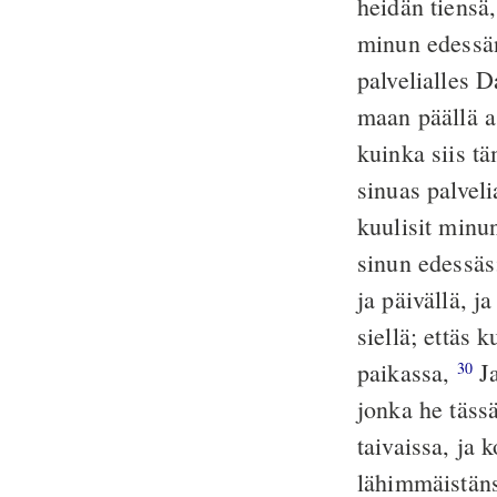
heidän tiensä
minun edessä
palvelialles D
maan päällä as
kuinka siis t
sinuas palvel
kuulisit minun
sinun edessä
ja päivällä, j
siellä; ettäs 
paikassa,
Ja
30
jonka he tässä
taivaissa, ja 
lähimmäistäns