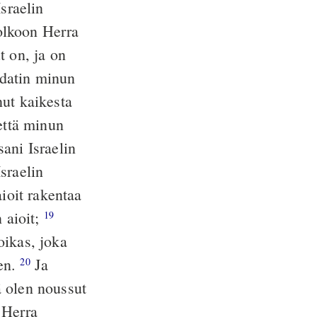
sraelin
 olkoon Herra
t on, ja on
hdatin minun
nut kaikesta
 että minun
ani Israelin
sraelin
aioit rakentaa
 aioit;
19
oikas, joka
een.
Ja
20
ä olen noussut
n Herra