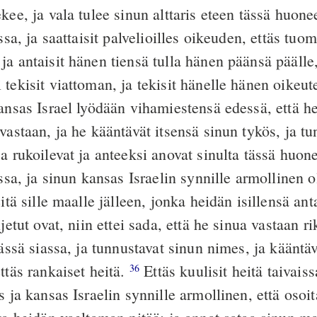
kee, ja vala tulee sinun alttaris eteen tässä huon
ssa, ja saattaisit palvelioilles oikeuden, ettäs tuomi
a antaisit hänen tiensä tulla hänen päänsä päälle,
tekisit viattoman, ja tekisit hänelle hänen oikeut
nsas Israel lyödään vihamiestensä edessä, että he
vastaan, ja he kääntävät itsensä sinun tykös, ja tu
a rukoilevat ja anteeksi anovat sinulta tässä huon
issa, ja sinun kansas Israelin synnille armollinen ol
eitä sille maalle jälleen, jonka heidän isillensä ant
ljetut ovat, niin ettei sada, että he sinua vastaan r
tässä siassa, ja tunnustavat sinun nimes, ja kääntäv
ttäs rankaiset heitä.
Ettäs kuulisit heitä taivaissa
36
s ja kansas Israelin synnille armollinen, että osoit