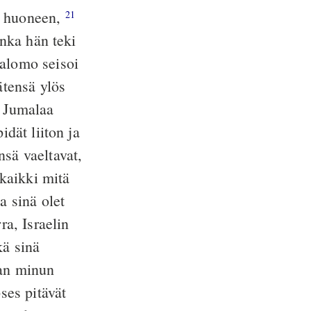
e huoneen,
21
onka hän teki
alomo seisoi
ätensä ylös
n Jumalaa
idät liiton ja
nsä vaeltavat,
 kaikki mitä
a sinä olet
ra, Israelin
kä sinä
man minun
ses pitävät