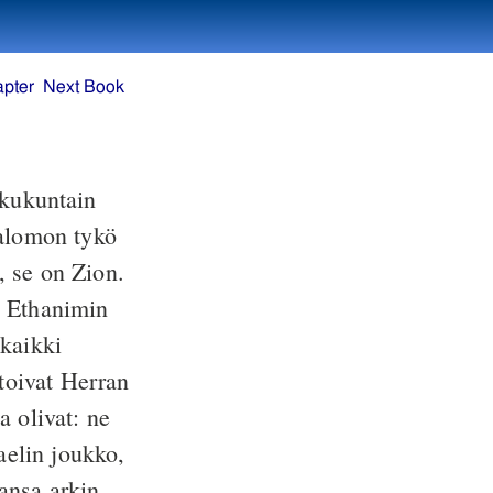
apter
Next Book
ukukuntain
Salomon tykö
, se on Zion.
ö Ethanimin
kaikki
toivat Herran
a olivat: ne
aelin joukko,
ansa arkin