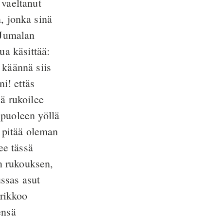
 vaeltanut
, jonka sinä
Jumalan
ua käsittää:
käännä siis
i! ettäs
nä rukoilee
puoleen yöllä
i pitää oleman
ee tässä
an rukouksen,
ussas asut
rikkoo
ensä