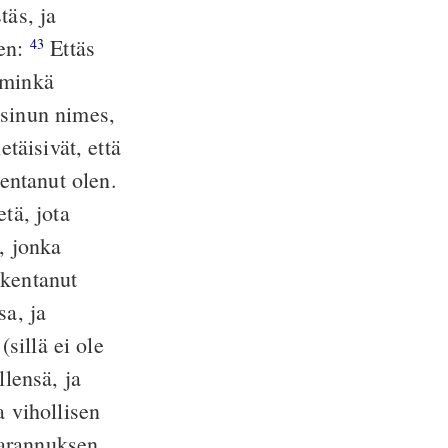
täs, ja
sen:
Ettäs
43
, minkä
 sinun nimes,
etäisivät, että
entanut olen.
tä, jota
, jonka
akentanut
sa, ja
sillä ei ole
llensä, ja
a vihollisen
parannuksen