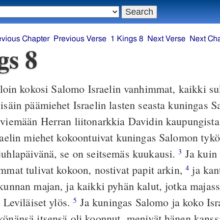
evious Chapter
Previous Verse
1 Kings 8
Next Verse
Next Ch
gs 8
loin kokosi Salomo Israelin vanhimmat, kaikki s
 isäin päämiehet Israelin lasten seasta kuningas 
 viemään Herran liitonarkkia Davidin kaupungista
raelin miehet kokoontuivat kuningas Salomon tyk
juhlapäivänä, se on seitsemäs kuukausi.
Ja kuin 
3
immat tulivat kokoon, nostivat papit arkin,
ja kan
4
kunnan majan, ja kaikki pyhän kalut, jotka majass
a Leviläiset ylös.
Ja kuningas Salomo ja koko Isr
5
könänsä itsensä oli koonnut, menivät hänen kanss