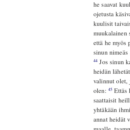
he saavat kuul
ojetusta käsi
kuulisit taiva
muukalainen s
että he myös p
sinun nimeäs 
Jos sinun ka
44
heidän lähetät
valinnut olet
olen:
Ettäs 
45
saattaisit hei
yhtäkään ihmis
annat heidät v
maalle, taam