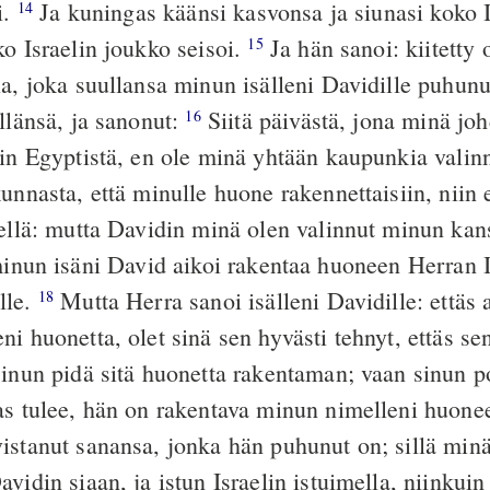
i.
Ja kuningas käänsi kasvonsa ja siunasi koko I
14
ko Israelin joukko seisoi.
Ja hän sanoi: kiitetty
15
la, joka suullansa minun isälleni Davidille puhunu
llänsä, ja sanonut:
Siitä päivästä, jona minä jo
16
lin Egyptistä, en ole minä yhtään kaupunkia valin
unnasta, että minulle huone rakennettaisiin, niin
iellä: mutta Davidin minä olen valinnut minun kans
inun isäni David aikoi rakentaa huoneen Herran I
lle.
Mutta Herra sanoi isälleni Davidille: ettäs 
18
i huonetta, olet sinä sen hyvästi tehnyt, ettäs sen
sinun pidä sitä huonetta rakentaman; vaan sinun p
as tulee, hän on rakentava minun nimelleni huon
istanut sanansa, jonka hän puhunut on; sillä min
vidin siaan, ja istun Israelin istuimella, niinkui