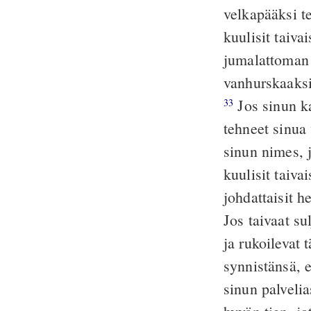
velkapääksi te
kuulisit taivai
jumalattoman j
vanhurskaaksi 
Jos sinun ka
33
tehneet sinua 
sinun nimes, j
kuulisit taiva
johdattaisit h
Jos taivaat su
ja rukoilevat 
synnistänsä, e
sinun palvelia