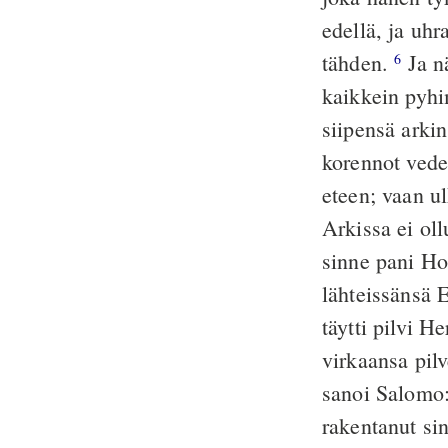
edellä, ja uhr
tähden.
Ja nä
6
kaikkein pyhi
siipensä arkin
korennot vedet
eteen; vaan ul
Arkissa ei ol
sinne pani Hor
lähteissänsä 
täytti pilvi 
virkaansa pil
sanoi Salomo
rakentanut sin