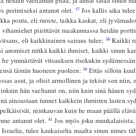
ta heidän vaeltaman pitää; ja annat sataa sinun ma
es perimiseksi antanut olet.
Jos kallis aika tulee
37
aikka pouta, eli ruoste, taikka kaskat, eli jyvämad
a vihamiehet piirittävät maakunnassa heidän portti
itsaus, eli kaikkinainen sairaus tulee;
Kaikki r
38
si anomiset mitkä kaikki ihmiset, kaikki sinun kan
a he ymmärtävät vitsauksen itsekukin sydämessäns
ätensä tämän huoneen puoleen:
Ettäs silloin kuuli
39
ussas asut, ja olisit armollinen ja tekisit sen niin, 
niinkuin hän vaeltanut on, niin kuin sinä hänen s
 sinä ainoastaan tunnet kaikkein ihmisten lasten s
 pelkäisivät, niinkauvan kuin he maan päällä elävä
mme antanut olet.
Jos myös joku muukalaisista, 
41
 Israelia, tulee kaukaiselta maalta sinun nimes t