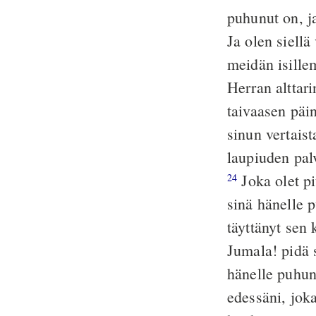
puhunut on, j
Ja olen siellä
meidän isille
Herran alttari
taivaasen päi
sinun vertaist
laupiuden palv
Joka olet pi
24
sinä hänelle p
täyttänyt sen
Jumala! pidä 
hänelle puhun
edessäni, joka