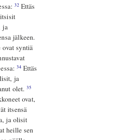
eessa:
Ettäs
32
tsisit
 ja
ensa jälkeen.
 ovat syntiä
nnustavat
eessa:
Ettäs
34
isit, ja
anut olet.
35
ikkoneet ovat,
ät itsensä
, ja olisit
at heille sen