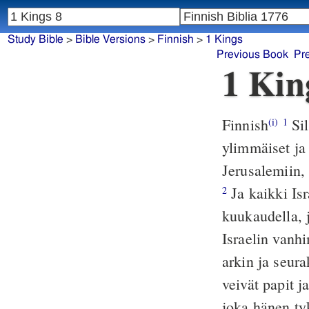
Study Bible
>
Bible Versions
>
Finnish
>
1 Kings
Previous Book
Pr
1 Kin
Finnish
Sil
(i)
1
ylimmäiset ja
Jerusalemiin,
Ja kaikki Is
2
kuukaudella, 
Israelin vanh
arkin ja seura
veivät papit j
joka hänen ty