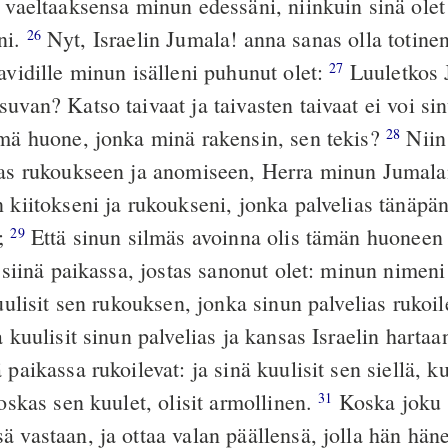
, vaeltaaksensa minun edessäni, niinkuin sinä olet
ni.
Nyt, Israelin Jumala! anna sanas olla totinen
26
avidille minun isälleni puhunut olet:
Luuletkos 
27
uvan? Katso taivaat ja taivasten taivaat ei voi sin
ämä huone, jonka minä rakensin, sen tekis?
Niin 
28
ias rukoukseen ja anomiseen, Herra minun Jumalan
 kiitokseni ja rukoukseni, jonka palvelias tänäpä
s;
Että sinun silmäs avoinna olis tämän huoneen 
29
a siinä paikassa, jostas sanonut olet: minun nimen
kuulisit sen rukouksen, jonka sinun palvelias rukoil
 kuulisit sinun palvelias ja kansas Israelin harta
 paikassa rukoilevat: ja sinä kuulisit sen siellä, k
koskas sen kuulet, olisit armollinen.
Koska joku 
31
ä vastaan, ja ottaa valan päällensä, jolla hän hän