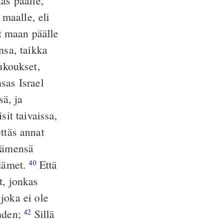
as päälle,
 maalle, eli
ot maan päälle
nsa, taikka
ukoukset,
sas Israel
ä, ja
sit taivaissa,
ettäs annat
ydämensä
ydämet.
Että
40
t, jonkas
joka ei ole
ähden;
Sillä
42