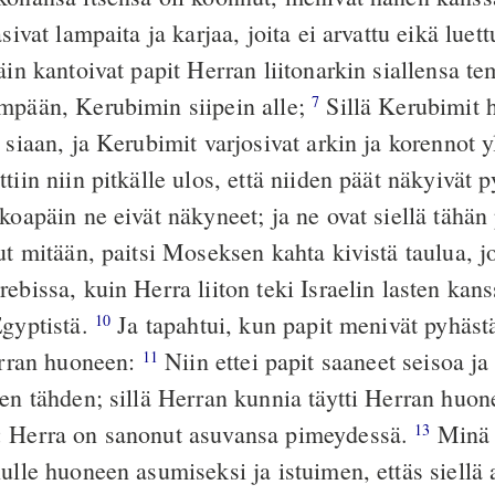
asivat lampaita ja karjaa, joita ei arvattu eikä luet
in kantoivat papit Herran liitonarkin siallensa te
mpään, Kerubimin siipein alle;
Sillä Kerubimit h
7
 siaan, ja Kerubimit varjosivat arkin ja korennot 
tiin niin pitkälle ulos, että niiden päät näkyivät 
koapäin ne eivät näkyneet; ja ne ovat siellä tähän
lut mitään, paitsi Moseksen kahta kivistä taulua, 
ebissa, kuin Herra liiton teki Israelin lasten kan
Egyptistä.
Ja tapahtui, kun papit menivät pyhästä
10
Herran huoneen:
Niin ettei papit saaneet seisoa ja
11
ven tähden; sillä Herran kunnia täytti Herran huo
: Herra on sanonut asuvansa pimeydessä.
Minä 
13
ulle huoneen asumiseksi ja istuimen, ettäs siellä 