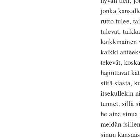
hyvän tien, jo
jonka kansall
rutto tulee, t
tulevat, taikk
kaikkinainen v
kaikki anteek
tekevät, kosk
hajoittavat k
siitä siasta, k
itsekullekin 
tunnet; sillä
he aina sinua
meidän isille
sinun kansaas