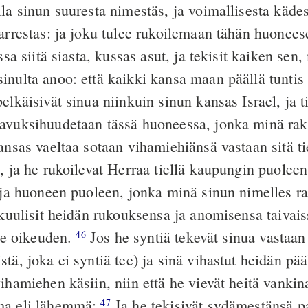
la sinun suuresta nimestäs, ja voimallisesta kädes
varrestas: ja joku tulee rukoilemaan tähän huonee
issa siitä siasta, kussas asut, ja tekisit kaiken sen
inulta anoo: että kaikki kansa maan päällä tuntis
elkäisivät sinua niinkuin sinun kansas Israel, ja ti
avuksihuudetaan tässä huoneessa, jonka minä rak
nsas vaeltaa sotaan vihamiehiänsä vastaan sitä tie
, ja he rukoilevat Herraa tiellä kaupungin puoleen
, ja huoneen puoleen, jonka minä sinun nimelles r
kuulisit heidän rukouksensa ja anomisensa taivais
lle oikeuden.
Jos he syntiä tekevät sinua vastaan (
46
tä, joka ei syntiä tee) ja sinä vihastut heidän pää
ihamiehen käsiin, niin että he vievät heitä vankin
ma eli lähemmä;
Ja he tekisivät sydämestänsä 
47