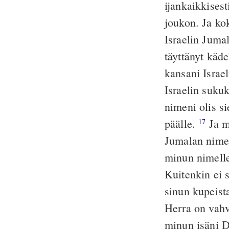
ijankaikkisest
joukon. Ja ko
Israelin Juma
täyttänyt käde
kansani Israe
Israelin sukuk
nimeni olis s
päälle.
Ja m
17
Jumalan nime
minun nimellen
Kuitenkin ei 
sinun kupeist
Herra on vahv
minun isäni Da