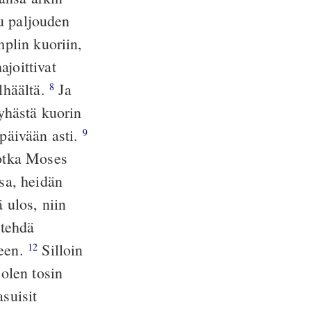
tu paljouden
mplin kuoriin,
ajoittivat
ylhäältä.
Ja
8
pyhästä kuorin
 päivään asti.
9
jotka Moses
ssa, heidän
 ulos, niin
 tehdä
neen.
Silloin
12
olen tosin
asuisit