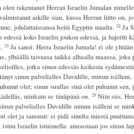
a olen rakentanut Herran Israelin Jumalan nimell
 valmistanut arkille sian, kussa Herran liitto on, j
mme, johdattaissansa heitä Egyptin maalta.
Ja S
22
n edessä koko Israelin joukon edessä, ja hajoitti k
n,
Ja sanoi: Herra Israelin Jumala! ei ole yhtää
23
as, ylhäällä taivaasa taikka alhaalla maassa, joka p
elioilles, jotka sinun edessäs kaikesta sydämestä
tänyt sinun palvelialles Davidille, minun isälleni,
uhunut olet; sinun suullas sinä olet puhunut sen, j
 kädelläs, niinkuin se tänäpänä on.
Niin siis, Her
25
sinun palvelialles Davidille minun isälleni se min
ut olet ja sanonut: ei pidä sinulta miestä puuttu
 istuu Israelin istuimella: ainoastaan jos sinun lap