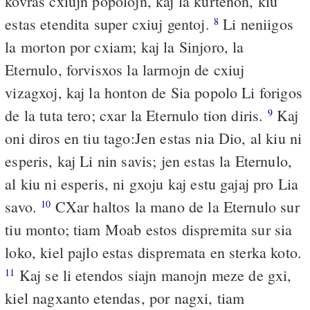
kovras cxiujn popolojn, kaj la kurtenon, kiu
estas etendita super cxiuj gentoj.
Li neniigos
8
la morton por cxiam; kaj la Sinjoro, la
Eternulo, forvisxos la larmojn de cxiuj
vizagxoj, kaj la honton de Sia popolo Li forigos
de la tuta tero; cxar la Eternulo tion diris.
Kaj
9
oni diros en tiu tago:Jen estas nia Dio, al kiu ni
esperis, kaj Li nin savis; jen estas la Eternulo,
al kiu ni esperis, ni gxoju kaj estu gajaj pro Lia
savo.
CXar haltos la mano de la Eternulo sur
10
tiu monto; tiam Moab estos dispremita sur sia
loko, kiel pajlo estas dispremata en sterka koto.
Kaj se li etendos siajn manojn meze de gxi,
11
kiel nagxanto etendas, por nagxi, tiam