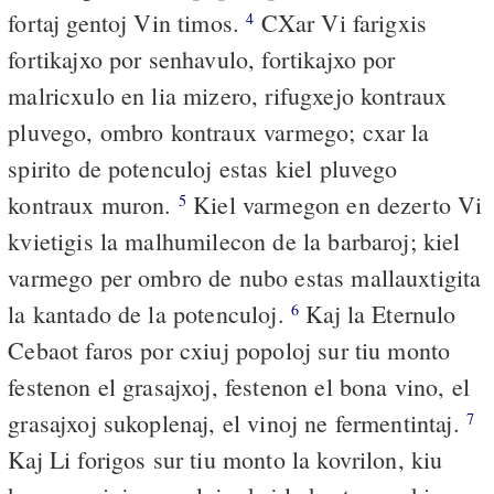
fortaj gentoj Vin timos.
CXar Vi farigxis
4
fortikajxo por senhavulo, fortikajxo por
malricxulo en lia mizero, rifugxejo kontraux
pluvego, ombro kontraux varmego; cxar la
spirito de potenculoj estas kiel pluvego
kontraux muron.
Kiel varmegon en dezerto Vi
5
kvietigis la malhumilecon de la barbaroj; kiel
varmego per ombro de nubo estas mallauxtigita
la kantado de la potenculoj.
Kaj la Eternulo
6
Cebaot faros por cxiuj popoloj sur tiu monto
festenon el grasajxoj, festenon el bona vino, el
grasajxoj sukoplenaj, el vinoj ne fermentintaj.
7
Kaj Li forigos sur tiu monto la kovrilon, kiu