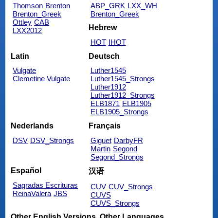
Thomson
Brenton
ABP_GRK
LXX_WH
Brenton_Greek
Brenton_Greek
Ottley
CAB
Hebrew
LXX2012
HOT
IHOT
Latin
Deutsch
Vulgate
Luther1545
Clemetine Vulgate
Luther1545_Strongs
Luther1912
Luther1912_Strongs
ELB1871
ELB1905
ELB1905_Strongs
Nederlands
Français
DSV
DSV_Strongs
Giguet
DarbyFR
Martin
Segond
Segond_Strongs
Español
汉语
Sagradas Escrituras
CUV
CUV_Strongs
ReinaValera
JBS
CUVS
CUVS_Strongs
Other English Versions
Other Languages