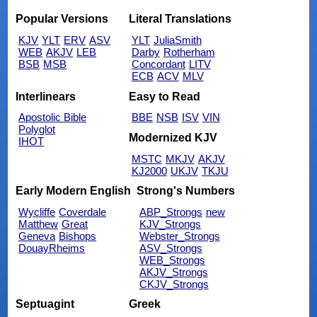
Popular Versions
Literal Translations
KJV
YLT
ERV
ASV
YLT
JuliaSmith
WEB
AKJV
LEB
Darby
Rotherham
BSB
MSB
Concordant
LITV
ECB
ACV
MLV
Interlinears
Easy to Read
Apostolic Bible
BBE
NSB
ISV
VIN
Polyglot
Modernized KJV
IHOT
MSTC
MKJV
AKJV
KJ2000
UKJV
TKJU
Early Modern English
Strong's Numbers
Wycliffe
Coverdale
ABP_Strongs
new
Matthew
Great
KJV_Strongs
Geneva
Bishops
Webster_Strongs
DouayRheims
ASV_Strongs
WEB_Strongs
AKJV_Strongs
CKJV_Strongs
Septuagint
Greek