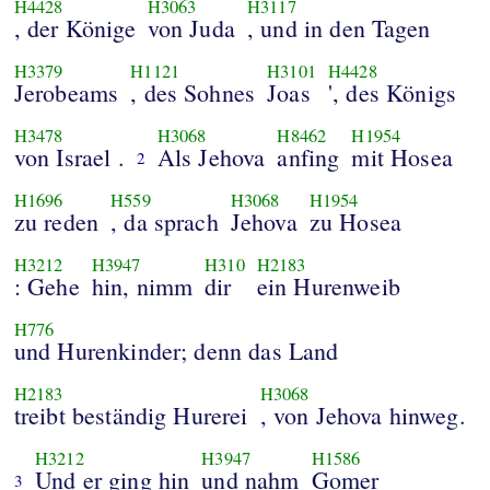
H4428
H3063
H3117
, der Könige
von Juda
, und in den Tagen
H3379
H1121
H3101
H4428
Jerobeams
, des Sohnes
Joas
', des Königs
H3478
H3068
H8462
H1954
von Israel .
Als Jehova
anfing
mit Hosea
2
H1696
H559
H3068
H1954
zu reden
, da sprach
Jehova
zu Hosea
H3212
H3947
H310
H2183
: Gehe
hin, nimm
dir
ein Hurenweib
H776
und Hurenkinder; denn das Land
H2183
H3068
treibt beständig Hurerei
, von Jehova hinweg.
H3212
H3947
H1586
Und er ging hin
und nahm
Gomer
3