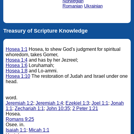
Norwegian
Romanian
Ukrainian
Treasury of Scripture Knowledge
Hosea 1:1
Hosea, to shew God's judgment for spiritual
whoredom, takes Gomer,
Hosea 1:4
and has by her Jezreel;
Hosea 1:6
Loruhamah;
Hosea 1:8
and Lo-ammi.
Hosea 1:10
The restoration of Judah and Israel under one
head.
word.
Jeremiah 1:2
;
Jeremiah 1:4
;
Ezekiel 1:3
;
Joel 1:1
;
Jonah
1:1
;
Zechariah 1:1
;
John 10:35
;
2 Peter 1:21
Hosea.
Romans 9:25
Osee. in.
Isaiah 1:1
;
Micah 1:1