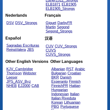
Luther1912_Strongs
ELB1871
ELB1905
ELB1905_Strongs
Nederlands
Français
DSV
DSV_Strongs
Giguet
DarbyFR
Martin
Segond
Segond_Strongs
Español
汉语
Sagradas Escrituras
CUV
CUV_Strongs
ReinaValera
JBS
CUVS
CUVS_Strongs
Other English Versions
Other Languages
KJV_Cambridge
Albanian
RST
Arabic
Thomson
Webster
Bulgarian
Croatian
Leeser
BKR
Danish
JPS_ASV_Byz
Esperanto
Finnish
NHEB
EJ2000
CAB
FinnishPR
Haitian
Hungarian
Indonesian
Italian
Italian Riveduta
Korean
Lithuanian
PBG
Portuguese