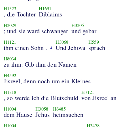
H1323
H1691
, die Tochter
Diblaims
H2029
H3205
; und sie ward schwanger
und gebar
H1121
H3068
H559
ihm einen Sohn .
Und Jehova
sprach
4
H8034
zu ihm: Gib ihm den Namen
H4592
Jisreel; denn noch um ein Kleines
H1818
H7121
, so werde ich die Blutschuld
von Jisreel an
H1004
H3058
H6485
dem Hause
Jehus
heimsuchen
H1004
H3478