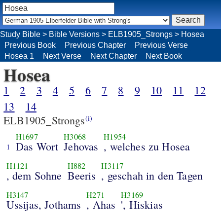
Study Bible
>
Bible Versions
>
ELB1905_Strongs
>
Hosea
Previous Book
Previous Chapter
Previous Verse
Hosea 1
Next Verse
Next Chapter
Next Book
Hosea
1
2
3
4
5
6
7
8
9
10
11
12
13
14
ELB1905_Strongs
(i)
H1697
H3068
H1954
Das Wort
Jehovas
, welches zu Hosea
1
H1121
H882
H3117
, dem Sohne
Beeris
, geschah in den Tagen
H3147
H271
H3169
Ussijas, Jothams
, Ahas
', Hiskias