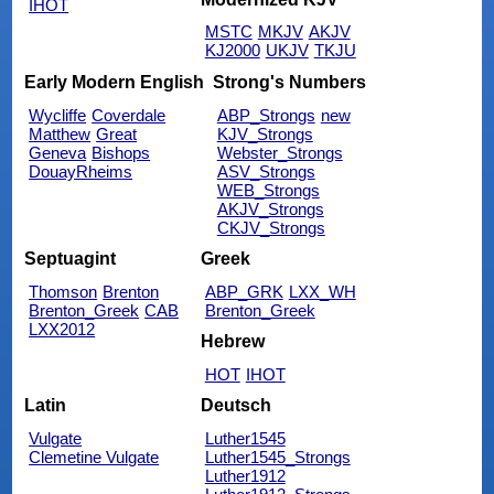
IHOT
MSTC
MKJV
AKJV
KJ2000
UKJV
TKJU
Early Modern English
Strong's Numbers
Wycliffe
Coverdale
ABP_Strongs
new
Matthew
Great
KJV_Strongs
Geneva
Bishops
Webster_Strongs
DouayRheims
ASV_Strongs
WEB_Strongs
AKJV_Strongs
CKJV_Strongs
Septuagint
Greek
Thomson
Brenton
ABP_GRK
LXX_WH
Brenton_Greek
CAB
Brenton_Greek
LXX2012
Hebrew
HOT
IHOT
Latin
Deutsch
Vulgate
Luther1545
Clemetine Vulgate
Luther1545_Strongs
Luther1912