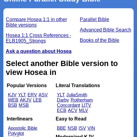
Compare Hosea 1:1 in other
Parallel Bible
Bible versions
Advanced Bible Search
Hosea 1:1 Cross References -
Books of the Bible
ELB1905_Strongs
Ask a question about Hosea
Select another Bible version to
view Hosea in
Popular Versions
Literal Translations
KJV
YLT
ERV
ASV
YLT
JuliaSmith
WEB
AKJV
LEB
Darby
Rotherham
BSB
MSB
Concordant
LITV
ECB
ACV
MLV
Interlinears
Easy to Read
Apostolic Bible
BBE
NSB
ISV
VIN
Polyglot
Modernized KJV