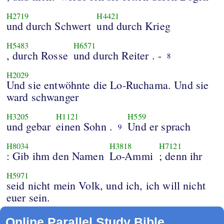
H2719
H4421
und durch Schwert
und durch Krieg
H5483
H6571
, durch Rosse
und durch Reiter . -
8
H2029
Und sie entwöhnte die Lo-Ruchama. Und sie
ward schwanger
H3205
H1121
H559
und gebar
einen Sohn .
Und er sprach
9
H8034
H3818
H7121
: Gib ihm den Namen
Lo-Ammi
; denn ihr
H5971
seid nicht mein Volk, und ich, ich will nicht
euer sein.
Online Parallel Study Bible