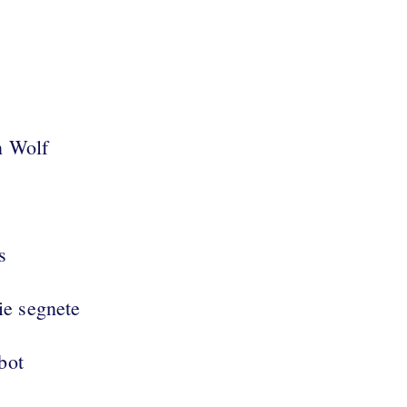
in Wolf
s
ie segnete
bot