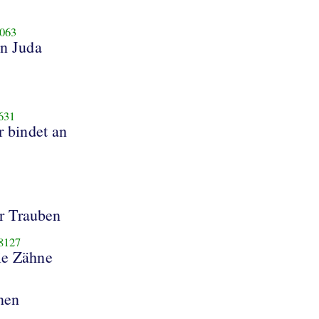
063
n Juda
631
r bindet an
er Trauben
8127
ie Zähne
nen