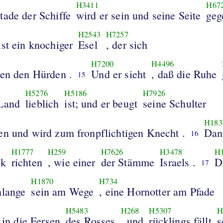
H3411
H67
tade der Schiffe
wird er sein und seine Seite
H2543
H7257
ist ein knochiger
Esel
, der sich
H7200
H4496
hen den Hürden .
Und er sieht
, daß die Ruhe
15
H5276
H5186
H7926
Land
lieblich
ist; und er beugt
seine Schulter
H183
en und wird zum fronpflichtigen Knecht .
Dan
16
H1777
H259
H7626
H3478
H
lk
richten
, wie einer
der Stämme
Israels .
D
17
H1870
H734
hlange
sein am Wege
, eine Hornotter am Pfade
H5483
H268
H5307
H
t in die Fersen
des Rosses
, und
rücklings fällt
s