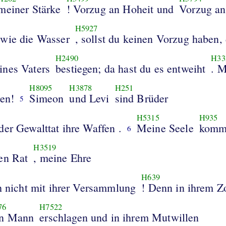
meiner Stärke
! Vorzug an Hoheit und
Vorzug an
H5927
wie die Wasser
, sollst du keinen Vorzug haben,
H2490
H33
ines Vaters
bestiegen; da hast du es entweiht
. M
H8095
H3878
H251
egen!
Simeon
und Levi
sind Brüder
5
H5315
H935
er Gewalttat ihre Waffen .
Meine Seele
komm
6
H3519
en Rat
, meine Ehre
H639
ch nicht mit ihrer Versammlung
! Denn in ihrem Z
76
H7522
n Mann
erschlagen und in ihrem Mutwillen