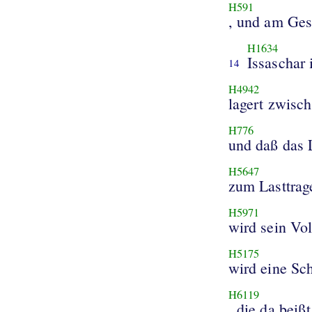
H591
, und am Ges
H1634
Issaschar 
14
H4942
lagert zwisc
H776
und daß das 
H5647
zum Lasttrag
H5971
wird sein Vo
H5175
wird eine Sc
H6119
, die da beiß