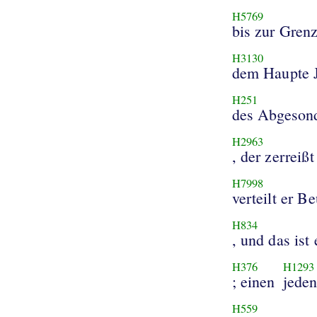
H5769
bis zur Gren
H3130
dem Haupte 
H251
des Abgesond
H2963
, der zerreißt
H7998
verteilt er Be
H834
, und das ist
H376
H1293
; einen
jede
H559