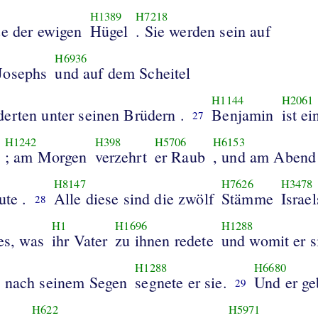
H1389
H7218
ze der ewigen
Hügel
. Sie werden sein auf
H6936
Josephs
und auf dem Scheitel
H1144
H2061
erten unter seinen Brüdern .
Benjamin
ist e
27
H1242
H398
H5706
H6153
; am Morgen
verzehrt
er Raub
, und am Abend
H8147
H7626
H3478
ute .
Alle diese sind die zwölf
Stämme
Israel
28
H1
H1696
H1288
 es, was
ihr Vater
zu ihnen redete
und womit er s
H1288
H6680
n nach seinem Segen
segnete er sie.
Und er ge
29
H622
H5971