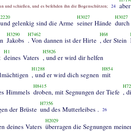
aber
hn und schießen, und es befehden ihn die Bogenschützen;
24
2220
H3027
H3027
 und gelenkig sind die Arme
seiner Hände
durch
H3290
H7462
H68
en
Jakobs
. Von dannen ist der Hirte
, der Stein
H1
H5826
t
deines Vaters
, und er wird dir helfen
H1288
H854
lmächtigen
, und er wird dich segnen
mit
H8415
H72
es Himmels
droben, mit Segnungen der Tiefe
, d
H7356
gen der Brüste
und des Mutterleibes .
26
H2029
n deines Vaters
überragen die Segnungen meiner