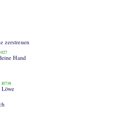
ie zerstreuen
3027
 deine Hand
H738
Löwe
ch