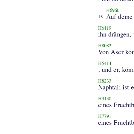
H6960
Auf deine 
18
H6119
ihn drängen, 
H8082
Von Aser ko
H5414
; und er, kön
H8233
Naphtali ist 
H3130
eines Frucht
H7791
eines Frucht