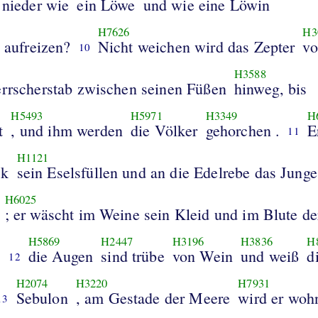
nieder wie
ein Löwe
und wie eine Löwin
H7626
H3
; wer will ihn aufreizen?
Nicht weichen wird das Zepter
vo
10
H3588
errscherstab zwischen seinen Füßen
hinweg, bis
H5493
H5971
H3349
H
t
, und ihm werden
die Völker
gehorchen .
E
11
H1121
ck
sein Eselsfüllen und an die Edelrebe das Junge
H6025
; er wäscht im Weine sein Kleid und im Blute d
H5869
H2447
H3196
H3836
H
;
die Augen
sind trübe
von Wein
und weiß
d
12
H2074
H3220
H7931
Sebulon
, am Gestade der Meere
wird er woh
13