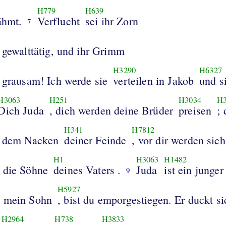
H779
H639
er gelähmt.
Verflucht
sei ihr Zorn
7
 gewalttätig, und ihr Grimm
H3290
H6327
r grausam! Ich werde sie
verteilen in Jakob
und s
H3063
H251
H3034
H
Dich Juda
, dich werden deine Brüder
preisen
;
H341
H7812
f dem Nacken
deiner Feinde
, vor dir werden sich
H1
H3063
H1482
 die Söhne
deines Vaters .
Juda
ist ein junger
9
H5927
, mein Sohn
, bist du emporgestiegen. Er duckt si
H2964
H738
H3833