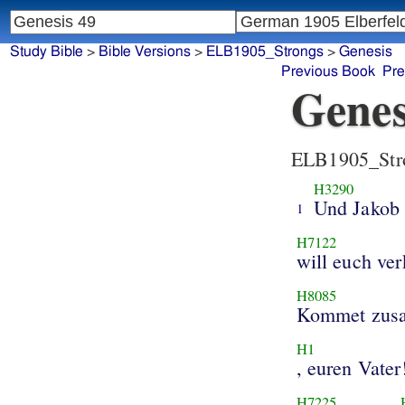
Study Bible
>
Bible Versions
>
ELB1905_Strongs
>
Genesis
Previous Book
Pre
Genes
ELB1905_Str
H3290
Und Jakob
1
H7122
will euch ve
H8085
Kommet zusa
H1
, euren Vater
H7225