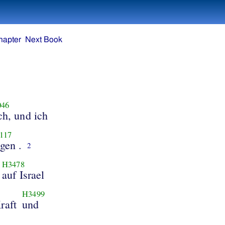
hapter
Next Book
046
ch, und ich
117
gen .
2
H3478
auf Israel
H3499
raft
und