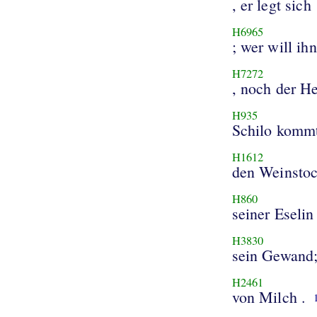
, er legt sich
H6965
H7272
, noch der H
H935
Schilo komm
H1612
den Weinsto
H860
seiner Eselin
H3830
sein Gewand
H2461
von Milch .