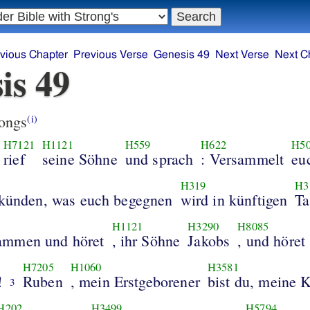
vious Chapter
Previous Verse
Genesis 49
Next Verse
Next C
is 49
ongs
(i)
H7121
H1121
H559
H622
H5
rief
seine Söhne
und sprach
: Versammelt
eu
H319
H3
rkünden, was euch begegnen
wird in künftigen
Ta
H1121
H3290
H8085
mmen und höret
, ihr Söhne
Jakobs
, und höret
H7205
H1060
H3581
!
Ruben
, mein Erstgeborener
bist du, meine K
3
H202
H3499
H5794