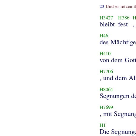
23
Und es reizen i
H3427
H386
H
bleibt
fest
,
H46
des Mächtig
H410
von dem Got
H7706
, und dem Al
H8064
Segnungen d
H7699
, mit Segnun
H1
Die Segnunge