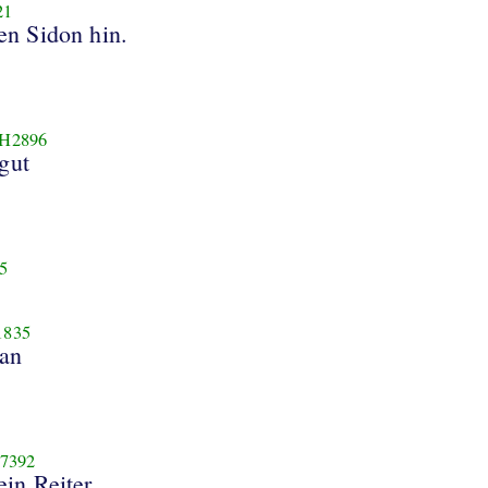
21
gegen Sidon hin.
H2896
gut
5
1835
an
7392
ein Reiter .