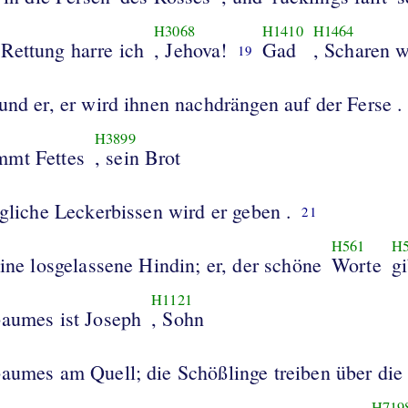
H3068
H1410
H1464
Rettung harre ich
, Jehova!
Gad
, Scharen 
19
und er, er wird ihnen nachdrängen auf der Ferse .
H3899
mmt Fettes
, sein Brot
igliche Leckerbissen wird er geben .
21
H561
H5
eine losgelassene Hindin; er, der schöne
Worte
gi
H1121
baumes ist Joseph
, Sohn
baumes am Quell; die Schößlinge treiben über die
H719