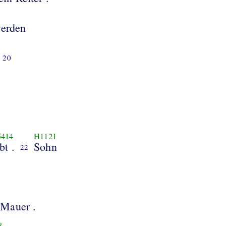
werden
20
414
H1121
bt .
Sohn
22
 Mauer .
8