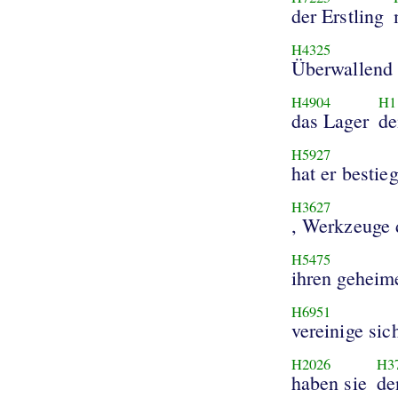
der Erstling
H4325
Überwallend 
H4904
H1
das Lager
de
H5927
hat er besti
H3627
, Werkzeuge d
H5475
ihren geheim
H6951
vereinige si
H2026
H3
haben sie
de