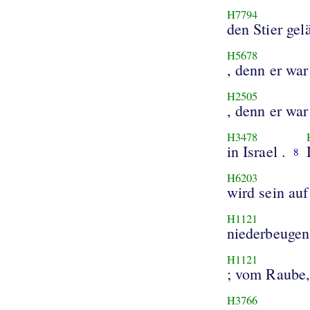
H7794
den Sti
H5678
, denn er war
H2505
, denn er wa
H3478
in Israel .
8
H6203
wird sein au
H1121
niederbeugen
H1121
; vom Raube
H3766