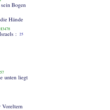
 sein Bogen
 die Hände
H3478
Israels :
25
57
ie unten liegt
 Voreltern