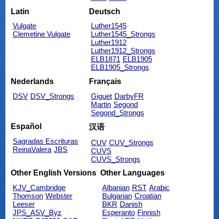
Latin
Deutsch
Vulgate
Luther1545
Clemetine Vulgate
Luther1545_Strongs
Luther1912
Luther1912_Strongs
ELB1871
ELB1905
ELB1905_Strongs
Nederlands
Français
DSV
DSV_Strongs
Giguet
DarbyFR
Martin
Segond
Segond_Strongs
Español
汉语
Sagradas Escrituras
CUV
CUV_Strongs
ReinaValera
JBS
CUVS
CUVS_Strongs
Other English Versions
Other Languages
KJV_Cambridge
Albanian
RST
Arabic
Thomson
Webster
Bulgarian
Croatian
Leeser
BKR
Danish
JPS_ASV_Byz
Esperanto
Finnish