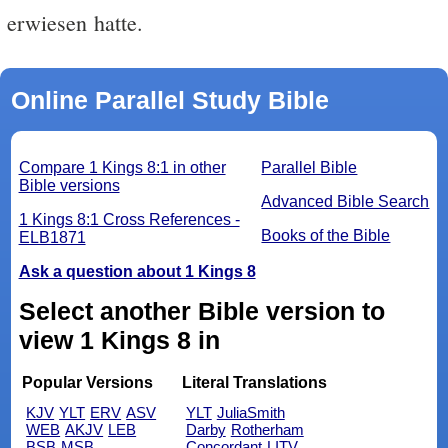
erwiesen hatte.
Online Parallel Study Bible
Compare 1 Kings 8:1 in other
Parallel Bible
Bible versions
Advanced Bible Search
1 Kings 8:1 Cross References -
Books of the Bible
ELB1871
Ask a question about 1 Kings 8
Select another Bible version to
view 1 Kings 8 in
Popular Versions
Literal Translations
KJV
YLT
ERV
ASV
YLT
JuliaSmith
WEB
AKJV
LEB
Darby
Rotherham
BSB
MSB
Concordant
LITV