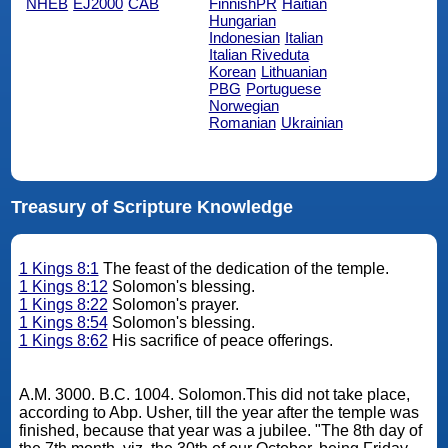
NHEB
EJ2000
CAB
FinnishPR
Haitian
Hungarian
Indonesian
Italian
Italian Riveduta
Korean
Lithuanian
PBG
Portuguese
Norwegian
Romanian
Ukrainian
Treasury of Scripture Knowledge
1 Kings 8:1
The feast of the dedication of the temple.
1 Kings 8:12
Solomon's blessing.
1 Kings 8:22
Solomon's prayer.
1 Kings 8:54
Solomon's blessing.
1 Kings 8:62
His sacrifice of peace offerings.
A.M. 3000. B.C. 1004. Solomon.This did not take place,
according to Abp. Usher, till the year after the temple was
finished, because that year was a jubilee. "The 8th day of