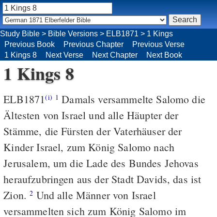
Study Bible
>
Bible Versions
>
ELB1871
>
1 Kings
Previous Book
Previous Chapter
Previous Verse
1 Kings 8
Next Verse
Next Chapter
Next Book
1 Kings 8
ELB1871
Damals versammelte Salomo die
(i)
1
Ältesten von Israel und alle Häupter der
Stämme, die Fürsten der Vaterhäuser der
Kinder Israel, zum König Salomo nach
Jerusalem, um die Lade des Bundes Jehovas
heraufzubringen aus der Stadt Davids, das ist
Zion.
Und alle Männer von Israel
2
versammelten sich zum König Salomo im