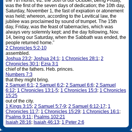
the 7th month, viz. the 30th of our October, being Friday,
was the first of the seven days of dedication; the 10th day,
Saturday, November 1, the fast of expiation or atonement
was held; whereon, according to the Levitical law, the
jubilee was proclaimed by sound of trumpet. The 15th
day, Friday, was the feast of tabernacles, which was
always very solemnly kept; and the day following, Nov.
14, being our Saturday, when the Sabbath was ended, the
people returned home."
2 Chronicles 5:2-10
assembled.
Joshua 23:2
;
Joshua 24:1
;
1 Chronicles 28:1
;
2
Chronicles 30:1
;
Ezra 3:1
chief of the fathers. Heb. princes.
Numbers 7:3
that they might bring.
2 Samuel 6:1
;
2 Samuel 6:2
;
2 Samuel 6:6
;
2 Samuel
6:12
;
1 Chronicles 13:1-5
;
1 Chronicles 15:3
;
1 Chronicles
15:25
out of the city.
1 Kings 3:15
;
2 Samuel 5:7-9
;
2 Samuel 6:12-17
;
1
Chronicles 11:7
;
1 Chronicles 15:29
;
1 Chronicles 16:1
;
Psalms 9:11
;
Psalms 102:21
Isaiah 28:16
;
Isaiah 46:13
;
1 Peter 2:6