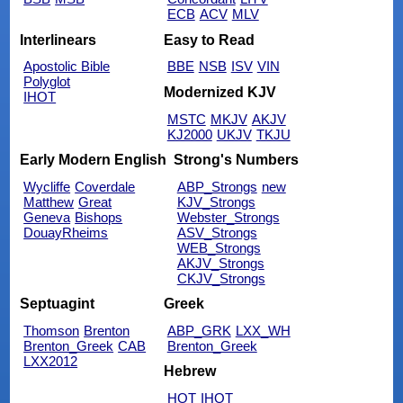
ECB
ACV
MLV
Interlinears
Easy to Read
Apostolic Bible
BBE
NSB
ISV
VIN
Polyglot
Modernized KJV
IHOT
MSTC
MKJV
AKJV
KJ2000
UKJV
TKJU
Early Modern English
Strong's Numbers
Wycliffe
Coverdale
ABP_Strongs
new
Matthew
Great
KJV_Strongs
Geneva
Bishops
Webster_Strongs
DouayRheims
ASV_Strongs
WEB_Strongs
AKJV_Strongs
CKJV_Strongs
Septuagint
Greek
Thomson
Brenton
ABP_GRK
LXX_WH
Brenton_Greek
CAB
Brenton_Greek
LXX2012
Hebrew
HOT
IHOT