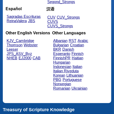
Segond_Strongs
Español
汉语
Sagradas Escrituras
CUV
CUV_Strongs
ReinaValera
JBS
CUVS
CUVS_Strongs
Other English Versions
Other Languages
KJV_Cambridge
Albanian
RST
Arabic
Thomson
Webster
Bulgarian
Croatian
Leeser
BKR
Danish
JPS_ASV_Byz
Esperanto
Finnish
NHEB
EJ2000
CAB
FinnishPR
Haitian
Hungarian
Indonesian
Italian
Italian Riveduta
Korean
Lithuanian
PBG
Portuguese
Norwegian
Romanian
Ukrainian
Treasury of Scripture Knowledge