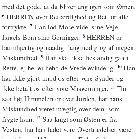
med det gode, at du bliver ung igen som Ørnen.
HERREN øver Retfærdighed og Ret for alle
6
fortrykte.
Han lod Mose vide, sine Veje,
7
Israels Børn sine Gerninger.
HERREN er
8
barmhjertig og naadig, langmodig og af megen
Miskundhed.
Han skal ikke bestandig gaa i
9
Rette, ej heller beholde Vrede evindelig.
Han
10
har ikke gjort imod os efter vore Synder og
ikke betalt os efter vore Misgerninger.
Thi
11
saa høj Himmelen er over Jorden, har hans
Miskundhed været mægtig over dem, som
frygte ham.
Saa langt som Østen er fra
12
Vesten, har han ladet vore Overtrædelser være
13