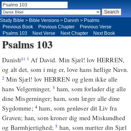
Study Bible
>
Bible Versions
>
Danish
>
Psalms
Previous Book
Previous Chapter
Previous Verse
Psalms 103
Next Verse
Next Chapter
Next Book
Psalms 103
Danish
Af David. Min Sjæl! lov HERREN,
(i)
1
og alt det, som i mig er, love hans hellige Navn.
Min Sjæl! lov HERREN og glem ikke alle
2
hans Velgerninger,
ham, som forlader dig alle
3
dine Misgerninger; ham, som læger alle dine
Sygdomme;
ham, som genløser dit Liv fra
4
Graven; han, som kroner dig med Miskundhed
og Barmhjertighed;
han, som mætter din Sjæl
5