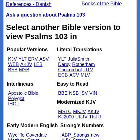
Books of the Bible
References - Danish
Ask a question about Psalms 103
Select another Bible version to
view Psalms 103 in
Popular Versions
Literal Translations
KJV
YLT
ERV
ASV
YLT
JuliaSmith
WEB
AKJV
LEB
Darby
Rotherham
BSB
MSB
Concordant
LITV
ECB
ACV
MLV
Interlinears
Easy to Read
Apostolic Bible
BBE
NSB
ISV
VIN
Polyglot
Modernized KJV
IHOT
MSTC
MKJV
AKJV
KJ2000
UKJV
TKJU
Early Modern English
Strong's Numbers
Wycliffe
Coverdale
ABP_Strongs
new