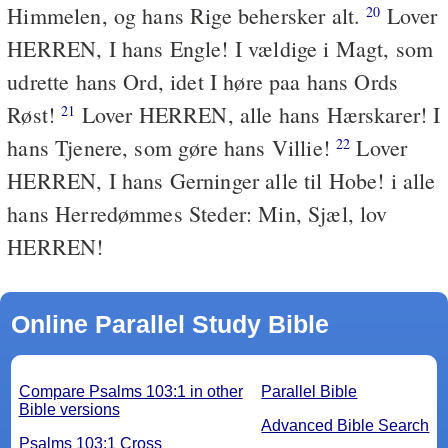
Himmelen, og hans Rige behersker alt.
Lover
20
HERREN, I hans Engle! I vældige i Magt, som
udrette hans Ord, idet I høre paa hans Ords
Røst!
Lover HERREN, alle hans Hærskarer! I
21
hans Tjenere, som gøre hans Villie!
Lover
22
HERREN, I hans Gerninger alle til Hobe! i alle
hans Herredømmes Steder: Min, Sjæl, lov
HERREN!
Online Parallel Study Bible
Compare Psalms 103:1 in other
Parallel Bible
Bible versions
Advanced Bible Search
Psalms 103:1 Cross