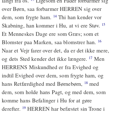
langt fra os.
Ligesom en Fader forbarmer sig
over Børn, saa forbarmer HERREN sig over
dem, som frygte ham.
Thi han kender vor
14
Skabning, han kommer i Hu, at vi ere Støv.
15
Et Menneskes Dage ere som Græs; som et
Blomster paa Marken, saa blomstrer han.
16
Naar et Vejr farer over det, da er det ikke mere,
og dets Sted kender det ikke længere.
Men
17
HERRENS Miskundhed er fra Evighed og
indtil Evighed over dem, som frygte ham, og
hans Retfærdighed med Børnebørn,
med
18
dem, som holde hans Pagt, og med dem, som
komme hans Befalinger i Hu for at gøre
derefter.
HERREN har befæstet sin Trone i
19