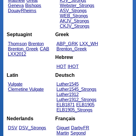
Matthew
Great
KJV_Strongs
Geneva
Bishops
Webster_Strongs
DouayRheims
ASV_Strongs
WEB_Strongs
AKJV_Strongs
CKJV_Strongs
Septuagint
Greek
Thomson
Brenton
ABP_GRK
LXX_WH
Brenton_Greek
CAB
Brenton_Greek
LXX2012
Hebrew
HOT
IHOT
Latin
Deutsch
Vulgate
Luther1545
Clemetine Vulgate
Luther1545_Strongs
Luther1912
Luther1912_Strongs
ELB1871
ELB1905
ELB1905_Strongs
Nederlands
Français
DSV
DSV_Strongs
Giguet
DarbyFR
Martin
Segond