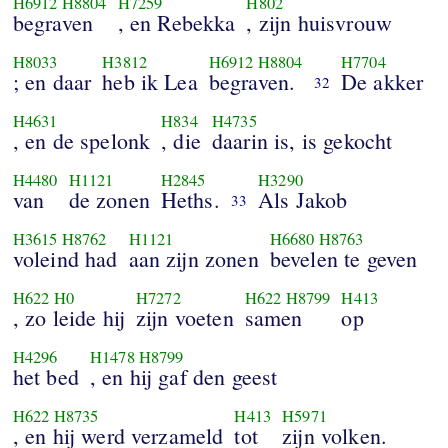
H6912
H8804
H7259
H802
begraven
, en Rebekka
, zijn huisvrouw
H8033
H3812
H6912
H8804
H7704
; en daar
heb ik Lea
begraven.
De akker
32
H4631
H834
H4735
, en de spelonk
, die
daarin is, is gekocht
H4480
H1121
H2845
H3290
van
de zonen
Heths.
Als Jakob
33
H3615
H8762
H1121
H6680
H8763
voleind had
aan zijn zonen
bevelen te geven
H622
H0
H7272
H622
H8799
H413
, zo leide hij
zijn voeten
samen
op
H4296
H1478
H8799
het bed
, en hij gaf den geest
H622
H8735
H413
H5971
, en hij werd verzameld
tot
zijn volken.