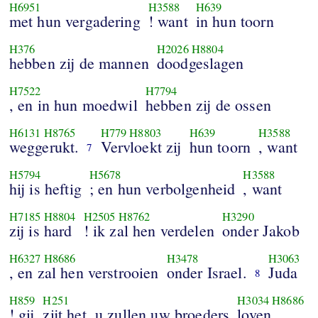
H6951
H3588
H639
met hun vergadering
! want
in hun toorn
H376
H2026
H8804
hebben zij de mannen
doodgeslagen
H7522
H7794
, en in hun moedwil
hebben zij de ossen
H6131
H8765
H779
H8803
H639
H3588
weggerukt.
Vervloekt zij
hun toorn
, want
7
H5794
H5678
H3588
hij is heftig
; en hun verbolgenheid
, want
H7185
H8804
H2505
H8762
H3290
zij is hard
! ik zal hen verdelen
onder Jakob
H6327
H8686
H3478
H3063
, en zal hen verstrooien
onder Israel.
Juda
8
H859
H251
H3034
H8686
! gij
zijt het, u zullen uw broeders
loven