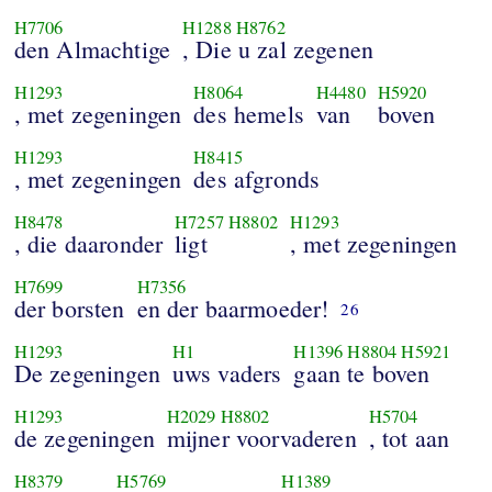
H7706
H1288
H8762
den Almachtige
, Die u zal zegenen
H1293
H8064
H4480
H5920
, met zegeningen
des hemels
van
boven
H1293
H8415
, met zegeningen
des afgronds
H8478
H7257
H8802
H1293
, die daaronder
ligt
, met zegeningen
H7699
H7356
der borsten
en der baarmoeder!
26
H1293
H1
H1396
H8804
H5921
De zegeningen
uws vaders
gaan te boven
H1293
H2029
H8802
H5704
de zegeningen
mijner voorvaderen
, tot aan
H8379
H5769
H1389