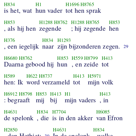
H834
H1
H1696
H8765
is het, wat
hun vader
tot hen sprak
H853
H1288
H8762
H1288
H8765
H853
, als hij hen
zegende
; hij zegende
hen
H376
H834
H1293
, een iegelijk
naar
zijn bijzonderen zegen.
29
H6680
H8762
H853
H559
H8799
H413
Daarna gebood hij
hun
, en zeide
tot
H589
H622
H8737
H413
H5971
hen: Ik
word verzameld
tot
mijn volk
H6912
H8798
H853
H413
H1
H413
: begraaft
mij
bij
mijn vaders
, in
H4631
H834
H7704
H6085
de spelonk
, die
is in den akker
van Efron
H2850
H4631
H834
, den Hethiet;
In de spelonk
, welke
30