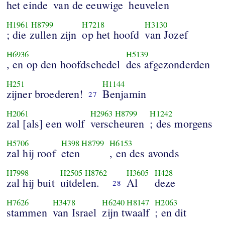
het einde
van de eeuwige
heuvelen
H1961
H8799
H7218
H3130
; die zullen zijn
op het hoofd
van Jozef
H6936
H5139
, en op den hoofdschedel
des afgezonderden
H251
H1144
zijner broederen!
Benjamin
27
H2061
H2963
H8799
H1242
zal [als] een wolf
verscheuren
; des morgens
H5706
H398
H8799
H6153
zal hij roof
eten
, en des avonds
H7998
H2505
H8762
H3605
H428
zal hij buit
uitdelen.
Al
deze
28
H7626
H3478
H6240
H8147
H2063
stammen
van Israel
zijn twaalf
; en dit