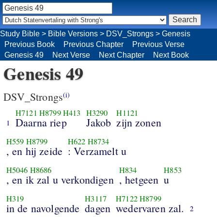
Study Bible
>
Bible Versions
>
DSV_Strongs
>
Genesis
Previous Book
Previous Chapter
Previous Verse
Genesis 49
Next Verse
Next Chapter
Next Book
Genesis 49
DSV_Strongs
(i)
H7121
H8799
H413
H3290
H1121
Daarna riep
Jakob
zijn zonen
1
H559
H8799
H622
H8734
, en hij zeide
: Verzamelt u
H5046
H8686
H834
H853
, en ik zal u verkondigen
, hetgeen
u
H319
H3117
H7122
H8799
in de navolgende
dagen
wedervaren zal.
2