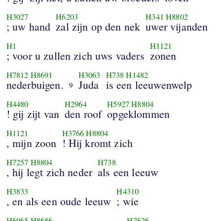
H3027
H6203
H341
H8802
; uw hand
zal zijn op den nek
uwer vijanden
H1
H1121
; voor u zullen zich uws vaders
zonen
H7812
H8691
H3063
H738
H1482
nederbuigen.
Juda
is een leeuwenwelp
9
H4480
H2964
H5927
H8804
! gij zijt van
den roof
opgeklommen
H1121
H3766
H8804
, mijn zoon
! Hij kromt zich
H7257
H8804
H738
, hij legt zich neder
als een leeuw
H3833
H4310
, en als een oude leeuw
; wie
H6965
H8686
H7626