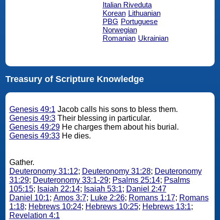
Italian Riveduta
Korean
Lithuanian
PBG
Portuguese
Norwegian
Romanian
Ukrainian
Treasury of Scripture Knowledge
Genesis 49:1
Jacob calls his sons to bless them.
Genesis 49:3
Their blessing in particular.
Genesis 49:29
He charges them about his burial.
Genesis 49:33
He dies.
Gather.
Deuteronomy 31:12
;
Deuteronomy 31:28
;
Deuteronomy
31:29
;
Deuteronomy 33:1-29
;
Psalms 25:14
;
Psalms
105:15
;
Isaiah 22:14
;
Isaiah 53:1
;
Daniel 2:47
Daniel 10:1
;
Amos 3:7
;
Luke 2:26
;
Romans 1:17
;
Romans
1:18
;
Hebrews 10:24
;
Hebrews 10:25
;
Hebrews 13:1
;
Revelation 4:1