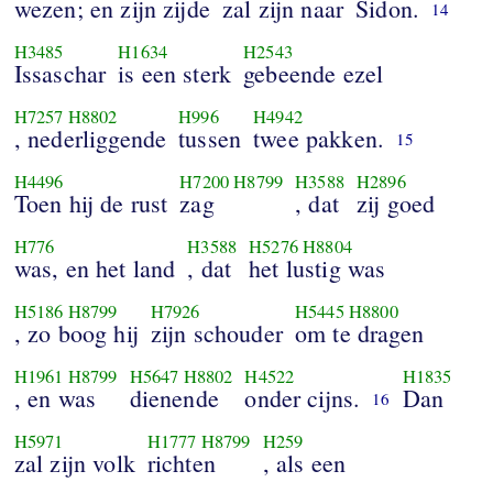
wezen; en zijn zijde
zal zijn naar
Sidon.
14
H3485
H1634
H2543
Issaschar
is een sterk
gebeende ezel
H7257
H8802
H996
H4942
, nederliggende
tussen
twee pakken.
15
H4496
H7200
H8799
H3588
H2896
Toen hij de rust
zag
, dat
zij goed
H776
H3588
H5276
H8804
was, en het land
, dat
het lustig was
H5186
H8799
H7926
H5445
H8800
, zo boog hij
zijn schouder
om te dragen
H1961
H8799
H5647
H8802
H4522
H1835
, en was
dienende
onder cijns.
Dan
16
H5971
H1777
H8799
H259
zal zijn volk
richten
, als een