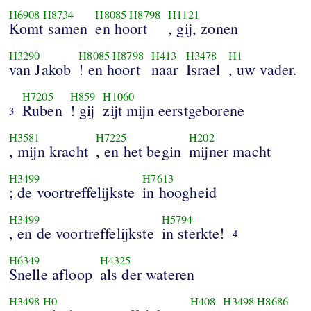
H6908
H8734
H8085
H8798
H1121
Komt samen
en hoort
, gij, zonen
H3290
H8085
H8798
H413
H3478
H1
van Jakob
! en hoort
naar
Israel
, uw vader.
H7205
H859
H1060
Ruben
! gij
zijt mijn eerstgeborene
3
H3581
H7225
H202
, mijn kracht
, en het begin
mijner macht
H3499
H7613
; de voortreffelijkste
in hoogheid
H3499
H5794
, en de voortreffelijkste
in sterkte!
4
H6349
H4325
Snelle afloop
als der wateren
H3498
H0
H408
H3498
H8686