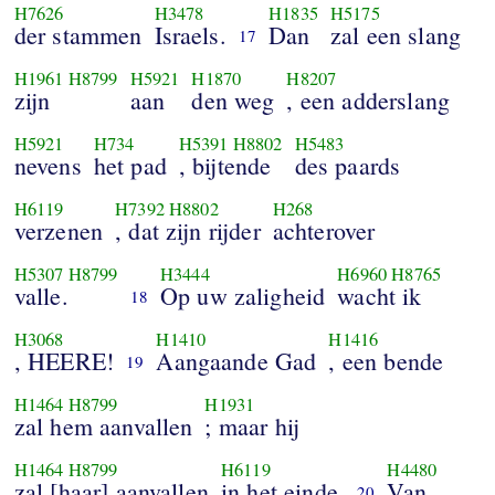
H7626
H3478
H1835
H5175
der stammen
Israels.
Dan
zal een slang
17
H1961
H8799
H5921
H1870
H8207
zijn
aan
den weg
, een adderslang
H5921
H734
H5391
H8802
H5483
nevens
het pad
, bijtende
des paards
H6119
H7392
H8802
H268
verzenen
, dat zijn rijder
achterover
H5307
H8799
H3444
H6960
H8765
valle.
Op uw zaligheid
wacht ik
18
H3068
H1410
H1416
, HEERE!
Aangaande Gad
, een bende
19
H1464
H8799
H1931
zal hem aanvallen
; maar hij
H1464
H8799
H6119
H4480
zal [haar] aanvallen
in het einde.
Van
20