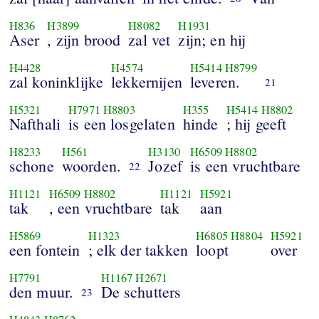
H836
H3899
H8082
H1931
Aser
, zijn brood
zal vet
zijn; en hij
H4428
H4574
H5414
H8799
zal koninklijke
lekkernijen
leveren.
21
H5321
H7971
H8803
H355
H5414
H8802
Nafthali
is een losgelaten
hinde
; hij geeft
H8233
H561
H3130
H6509
H8802
schone
woorden.
Jozef
is een vruchtbare
22
H1121
H6509
H8802
H1121
H5921
tak
, een vruchtbare
tak
aan
H5869
H1323
H6805
H8804
H5921
een fontein
; elk der takken
loopt
over
H7791
H1167
H2671
den muur.
De schutters
23