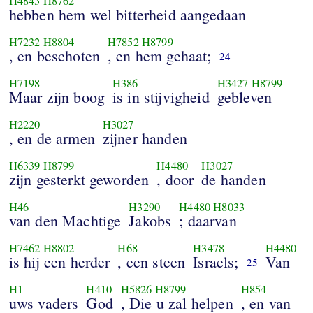
H4843
H8762
hebben hem wel bitterheid aangedaan
H7232
H8804
H7852
H8799
, en beschoten
, en hem gehaat;
24
H7198
H386
H3427
H8799
Maar zijn boog
is in stijvigheid
gebleven
H2220
H3027
, en de armen
zijner handen
H6339
H8799
H4480
H3027
zijn gesterkt geworden
, door
de handen
H46
H3290
H4480
H8033
van den Machtige
Jakobs
; daarvan
H7462
H8802
H68
H3478
H4480
is hij een herder
, een steen
Israels;
Van
25
H1
H410
H5826
H8799
H854
uws vaders
God
, Die u zal helpen
, en van