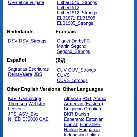
Clemetine Vulgate
Luther1545_Strongs
Luther1912
Luther1912_Strongs
ELB1871
ELB1905
ELB1905_Strongs
Nederlands
Français
DSV
DSV_Strongs
Giguet
DarbyFR
Martin
Segond
Segond_Strongs
Español
汉语
Sagradas Escrituras
CUV
CUV_Strongs
ReinaValera
JBS
CUVS
CUVS_Strongs
Other English Versions
Other Languages
KJV_Cambridge
Albanian
RST
Arabic
Thomson
Webster
Armenian (Eastern)
Leeser
Bulgarian
Croatian
JPS_ASV_Byz
BKR
Danish
NHEB
EJ2000
CAB
Esperanto
Estonian
Finnish
FinnishPR
Haitian
Hungarian
Indonesian
Italian