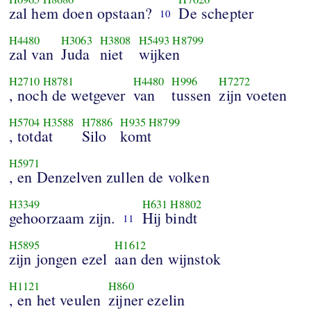
zal hem doen opstaan?
De schepter
10
H4480
H3063
H3808
H5493
H8799
zal van
Juda
niet
wijken
H2710
H8781
H4480
H996
H7272
, noch de wetgever
van
tussen
zijn voeten
H5704
H3588
H7886
H935
H8799
, totdat
Silo
komt
H5971
, en Denzelven zullen de volken
H3349
H631
H8802
gehoorzaam zijn.
Hij bindt
11
H5895
H1612
zijn jongen ezel
aan den wijnstok
H1121
H860
, en het veulen
zijner ezelin