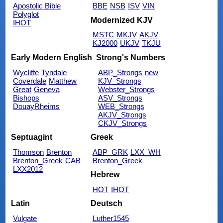
Apostolic Bible
BBE
NSB
ISV
VIN
Polyglot
Modernized KJV
IHOT
MSTC
MKJV
AKJV
KJ2000
UKJV
TKJU
Early Modern English
Strong's Numbers
Wycliffe
Tyndale
ABP_Strongs
new
Coverdale
Matthew
KJV_Strongs
Great
Geneva
Webster_Strongs
Bishops
ASV_Strongs
DouayRheims
WEB_Strongs
AKJV_Strongs
CKJV_Strongs
Septuagint
Greek
Thomson
Brenton
ABP_GRK
LXX_WH
Brenton_Greek
CAB
Brenton_Greek
LXX2012
Hebrew
HOT
IHOT
Latin
Deutsch
Vulgate
Luther1545