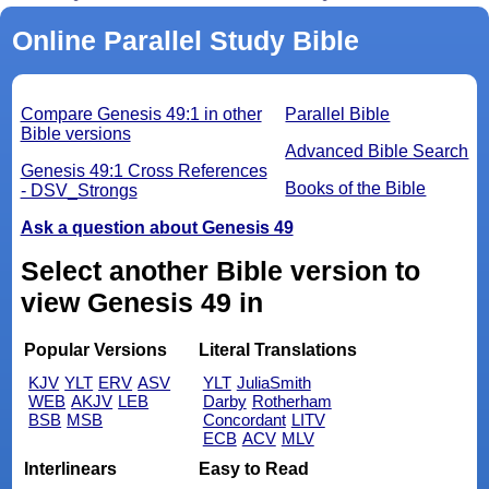
Online Parallel Study Bible
Compare Genesis 49:1 in other
Parallel Bible
Bible versions
Advanced Bible Search
Genesis 49:1 Cross References
Books of the Bible
- DSV_Strongs
Ask a question about Genesis 49
Select another Bible version to
view Genesis 49 in
Popular Versions
Literal Translations
KJV
YLT
ERV
ASV
YLT
JuliaSmith
WEB
AKJV
LEB
Darby
Rotherham
BSB
MSB
Concordant
LITV
ECB
ACV
MLV
Interlinears
Easy to Read