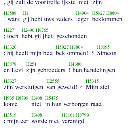
, gij zult de voortreffelijkste
niet
zijn
H3588
H1
H4904
H5927
H8804
! want
gij hebt uws vaders
leger
beklommen
H227
H2490
H8765
; toen
hebt gij [het] geschonden
H3326
H5927
H8804
H8095
; hij heeft mijn bed
beklommen!
Simeon
5
H3878
H251
H4380
en Levi
zijn gebroeders
! hun handelingen
H3627
H2555
H5315
zijn werktuigen
van geweld!
Mijn ziel
6
H935
H8799
H408
H5475
kome
niet
in hun verborgen raad
H3519
H408
H3161
H8799
; mijn eer
worde niet
verenigd