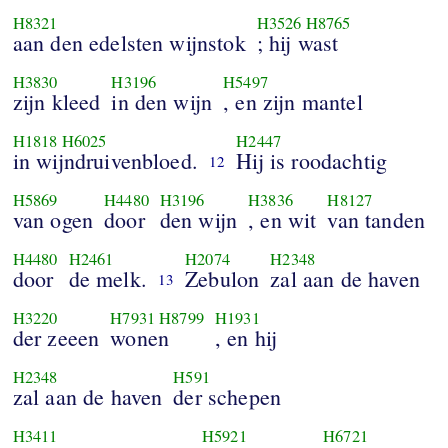
H8321
H3526
H8765
aan den edelsten wijnstok
; hij wast
H3830
H3196
H5497
zijn kleed
in den wijn
, en zijn mantel
H1818
H6025
H2447
in wijndruivenbloed.
Hij is roodachtig
12
H5869
H4480
H3196
H3836
H8127
van ogen
door
den wijn
, en wit
van tanden
H4480
H2461
H2074
H2348
door
de melk.
Zebulon
zal aan de haven
13
H3220
H7931
H8799
H1931
der zeeen
wonen
, en hij
H2348
H591
zal aan de haven
der schepen
H3411
H5921
H6721