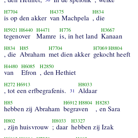
H7704
H4375
H834
is op den akker
van Machpela
, die
H5921
H6440
H4471
H776
H3667
tegenover
Mamre
is, in het land
Kanaan
H834
H85
H7704
H7069
H8804
, die
Abraham
met dien akker
gekocht heeft
H4480
H6085
H2850
van
Efron
, den Hethiet
H272
H6913
H8033
, tot een erfbegrafenis.
Aldaar
31
H85
H6912
H8804
H8283
hebben zij Abraham
begraven
, en Sara
H802
H8033
H3327
, zijn huisvrouw
; daar
hebben zij Izak