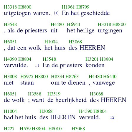
H3318
H8800
H1961
H8799
uitgetogen waren.
En het geschiedde
10
H3548
H4480
H6944
H3318
H8800
, als de priesters
uit
het heilige
uitgingen
H6051
H1004
H3068
, dat een wolk
het huis
des HEEREN
H4390
H8804
H3548
H3201
H8804
vervulde.
En de priesters
konden
11
H3808
H5975
H8800
H8334
H8763
H4480
H6440
niet
staan
om te dienen
, vanwege
H6051
H3588
H3519
H3068
de wolk
; want
de heerlijkheid
des HEEREN
H1004
H3068
H4390
H8804
had het huis
des HEEREN
vervuld.
12
H227
H559
H8804
H8010
H3068