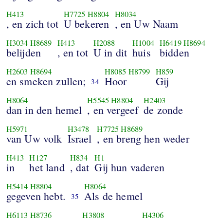
H413
H7725
H8804
H8034
, en zich tot
U bekeren
, en Uw Naam
H3034
H8689
H413
H2088
H1004
H6419
H8694
belijden
, en tot
U in dit
huis
bidden
H2603
H8694
H8085
H8799
H859
en smeken zullen;
Hoor
Gij
34
H8064
H5545
H8804
H2403
dan in den hemel
, en vergeef
de zonde
H5971
H3478
H7725
H8689
van Uw volk
Israel
, en breng hen weder
H413
H127
H834
H1
in
het land
, dat
Gij hun vaderen
H5414
H8804
H8064
gegeven hebt.
Als de hemel
35
H6113
H8736
H3808
H4306