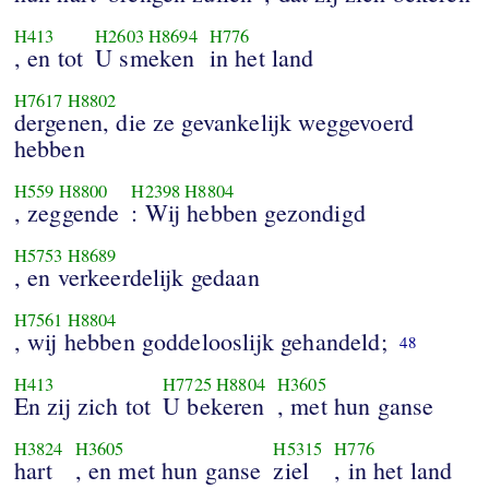
H413
H2603
H8694
H776
, en tot
U smeken
in het land
H7617
H8802
dergenen, die ze gevankelijk weggevoerd
hebben
H559
H8800
H2398
H8804
, zeggende
: Wij hebben gezondigd
H5753
H8689
, en verkeerdelijk gedaan
H7561
H8804
, wij hebben goddelooslijk gehandeld;
48
H413
H7725
H8804
H3605
En zij zich tot
U bekeren
, met hun ganse
H3824
H3605
H5315
H776
hart
, en met hun ganse
ziel
, in het land