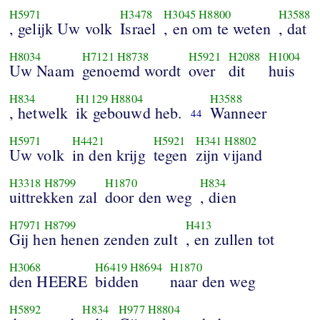
H5971
H3478
H3045
H8800
H3588
, gelijk Uw volk
Israel
, en om te weten
, dat
H8034
H7121
H8738
H5921
H2088
H1004
Uw Naam
genoemd wordt
over
dit
huis
H834
H1129
H8804
H3588
, hetwelk
ik gebouwd heb.
Wanneer
44
H5971
H4421
H5921
H341
H8802
Uw volk
in den krijg
tegen
zijn vijand
H3318
H8799
H1870
H834
uittrekken zal
door den weg
, dien
H7971
H8799
H413
Gij hen henen zenden zult
, en zullen tot
H3068
H6419
H8694
H1870
den HEERE
bidden
naar den weg
H5892
H834
H977
H8804