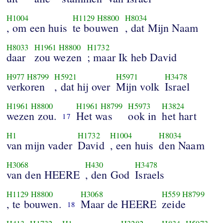
H1004
H1129
H8800
H8034
, om een huis
te bouwen
, dat Mijn Naam
H8033
H1961
H8800
H1732
daar
zou wezen
; maar Ik heb David
H977
H8799
H5921
H5971
H3478
verkoren
, dat hij over
Mijn volk
Israel
H1961
H8800
H1961
H8799
H5973
H3824
wezen zou.
Het was
ook in
het hart
17
H1
H1732
H1004
H8034
van mijn vader
David
, een huis
den Naam
H3068
H430
H3478
van den HEERE
, den God
Israels
H1129
H8800
H3068
H559
H8799
, te bouwen.
Maar de HEERE
zeide
18