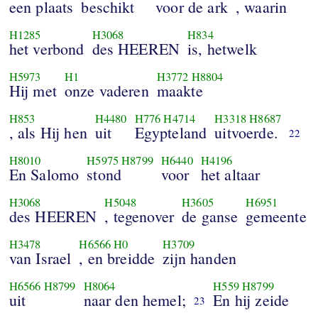
een plaats
beschikt
voor de ark
, waarin
H1285
H3068
H834
het verbond
des HEEREN
is, hetwelk
H5973
H1
H3772
H8804
Hij met
onze vaderen
maakte
H853
H4480
H776
H4714
H3318
H8687
, als Hij hen
uit
Egypteland
uitvoerde.
22
H8010
H5975
H8799
H6440
H4196
En Salomo
stond
voor
het altaar
H3068
H5048
H3605
H6951
des HEEREN
, tegenover
de ganse
gemeente
H3478
H6566
H0
H3709
van Israel
, en breidde
zijn handen
H6566
H8799
H8064
H559
H8799
uit
naar den hemel;
En hij zeide
23