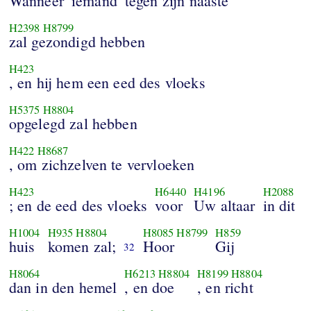
Wanneer
iemand
tegen zijn naaste
H2398
H8799
zal gezondigd hebben
H423
, en hij hem een eed des vloeks
H5375
H8804
opgelegd zal hebben
H422
H8687
, om zichzelven te vervloeken
H423
H6440
H4196
H2088
; en de eed des vloeks
voor
Uw altaar
in dit
H1004
H935
H8804
H8085
H8799
H859
huis
komen zal;
Hoor
Gij
32
H8064
H6213
H8804
H8199
H8804
dan in den hemel
, en doe
, en richt