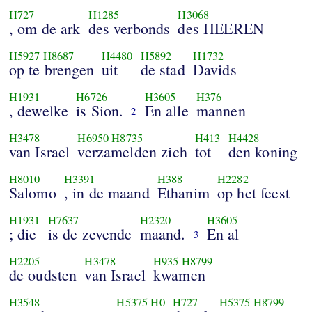
H727
H1285
H3068
, om de ark
des verbonds
des HEEREN
H5927
H8687
H4480
H5892
H1732
op te brengen
uit
de stad
Davids
H1931
H6726
H3605
H376
, dewelke
is Sion.
En alle
mannen
2
H3478
H6950
H8735
H413
H4428
van Israel
verzamelden zich
tot
den koning
H8010
H3391
H388
H2282
Salomo
, in de maand
Ethanim
op het feest
H1931
H7637
H2320
H3605
; die
is de zevende
maand.
En al
3
H2205
H3478
H935
H8799
de oudsten
van Israel
kwamen
H3548
H5375
H0
H727
H5375
H8799