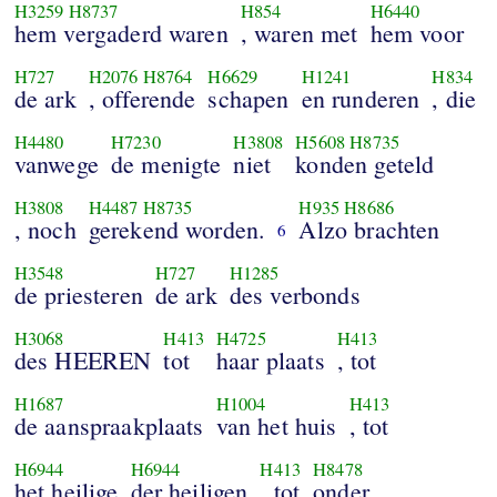
H3259
H8737
H854
H6440
hem vergaderd waren
, waren met
hem voor
H727
H2076
H8764
H6629
H1241
H834
de ark
, offerende
schapen
en runderen
, die
H4480
H7230
H3808
H5608
H8735
vanwege
de menigte
niet
konden geteld
H3808
H4487
H8735
H935
H8686
, noch
gerekend worden.
Alzo brachten
6
H3548
H727
H1285
de priesteren
de ark
des verbonds
H3068
H413
H4725
H413
des HEEREN
tot
haar plaats
, tot
H1687
H1004
H413
de aanspraakplaats
van het huis
, tot
H6944
H6944
H413
H8478
het heilige
der heiligen
, tot
onder