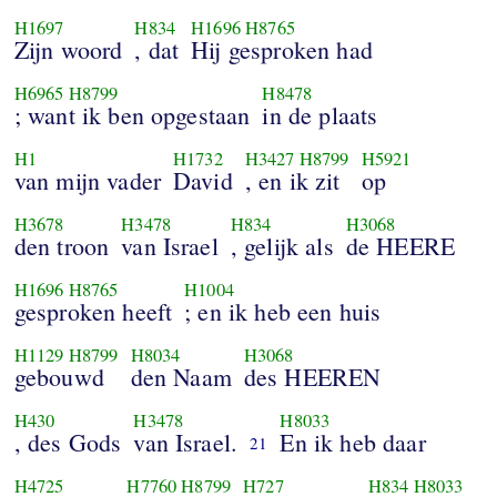
H1697
H834
H1696
H8765
Zijn woord
, dat
Hij gesproken had
H6965
H8799
H8478
; want ik ben opgestaan
in de plaats
H1
H1732
H3427
H8799
H5921
van mijn vader
David
, en ik zit
op
H3678
H3478
H834
H3068
den troon
van Israel
, gelijk als
de HEERE
H1696
H8765
H1004
gesproken heeft
; en ik heb een huis
H1129
H8799
H8034
H3068
gebouwd
den Naam
des HEEREN
H430
H3478
H8033
, des Gods
van Israel.
En ik heb daar
21
H4725
H7760
H8799
H727
H834
H8033