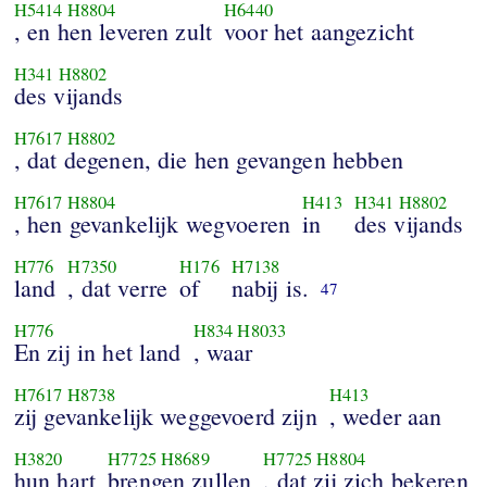
H5414
H8804
H6440
, en hen leveren zult
voor het aangezicht
H341
H8802
des vijands
H7617
H8802
, dat degenen, die hen gevangen hebben
H7617
H8804
H413
H341
H8802
, hen gevankelijk wegvoeren
in
des vijands
H776
H7350
H176
H7138
land
, dat verre
of
nabij is.
47
H776
H834
H8033
En zij in het land
, waar
H7617
H8738
H413
zij gevankelijk weggevoerd zijn
, weder aan
H3820
H7725
H8689
H7725
H8804
hun hart
brengen zullen
, dat zij zich bekeren