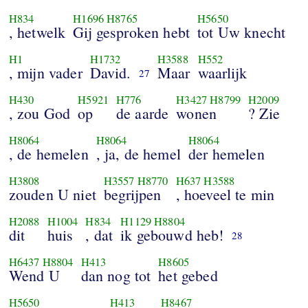
H834
H1696
H8765
H5650
, hetwelk
Gij gesproken hebt
tot Uw knecht
H1
H1732
H3588
H552
, mijn vader
David.
Maar
waarlijk
27
H430
H5921
H776
H3427
H8799
H2009
, zou God
op
de aarde
wonen
? Zie
H8064
H8064
H8064
, de hemelen
, ja, de hemel
der hemelen
H3808
H3557
H8770
H637
H3588
zouden U niet
begrijpen
, hoeveel te min
H2088
H1004
H834
H1129
H8804
dit
huis
, dat
ik gebouwd heb!
28
H6437
H8804
H413
H8605
Wend U
dan nog tot
het gebed
H5650
H413
H8467