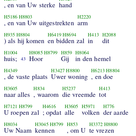
, en van Uw sterke
hand
H5186
H8803
H2220
, en van Uw uitgestrekten
arm
H935
H8804
H6419
H8694
H413
H2088
) als hij komen
en bidden zal
in
dit
H1004
H8085
H8799
H859
H8064
huis;
Hoor
Gij
in den hemel
43
H4349
H3427
H8800
H6213
H8804
, de vaste plaats
Uwer woning
, en doe
H3605
H834
H5237
H413
naar alles
, waarom
die vreemde
tot
H7121
H8799
H4616
H3605
H5971
H776
U roepen zal
; opdat
alle
volken
der aarde
H8034
H3045
H8799
H853
H3372
H8800
Uw Naam
kennen
, om U
te vrezen