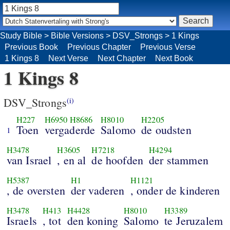
Study Bible
>
Bible Versions
>
DSV_Strongs
>
1 Kings
Previous Book
Previous Chapter
Previous Verse
1 Kings 8
Next Verse
Next Chapter
Next Book
1 Kings 8
DSV_Strongs
(i)
H227
H6950
H8686
H8010
H2205
Toen
vergaderde
Salomo
de oudsten
1
H3478
H3605
H7218
H4294
van Israel
, en al
de hoofden
der stammen
H5387
H1
H1121
, de oversten
der vaderen
, onder de kinderen
H3478
H413
H4428
H8010
H3389
Israels
, tot
den koning
Salomo
te Jeruzalem