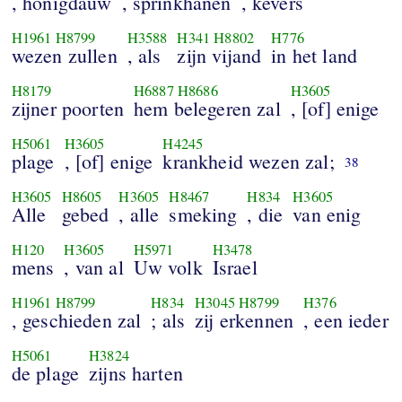
, honigdauw
, sprinkhanen
, kevers
H1961
H8799
H3588
H341
H8802
H776
wezen zullen
, als
zijn vijand
in het land
H8179
H6887
H8686
H3605
zijner poorten
hem belegeren zal
, [of] enige
H5061
H3605
H4245
plage
, [of] enige
krankheid wezen zal;
38
H3605
H8605
H3605
H8467
H834
H3605
Alle
gebed
, alle
smeking
, die
van enig
H120
H3605
H5971
H3478
mens
, van al
Uw volk
Israel
H1961
H8799
H834
H3045
H8799
H376
, geschieden zal
; als
zij erkennen
, een ieder
H5061
H3824
de plage
zijns harten