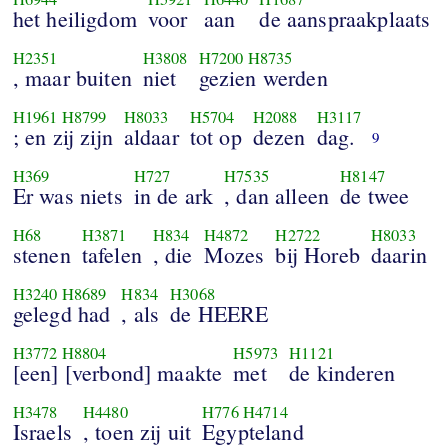
het heiligdom
voor
aan
de aanspraakplaats
H2351
H3808
H7200
H8735
, maar buiten
niet
gezien werden
H1961
H8799
H8033
H5704
H2088
H3117
; en zij zijn
aldaar
tot op
dezen
dag.
9
H369
H727
H7535
H8147
Er was niets
in de ark
, dan alleen
de twee
H68
H3871
H834
H4872
H2722
H8033
stenen
tafelen
, die
Mozes
bij Horeb
daarin
H3240
H8689
H834
H3068
gelegd had
, als
de HEERE
H3772
H8804
H5973
H1121
[een] [verbond] maakte
met
de kinderen
H3478
H4480
H776
H4714
Israels
, toen zij uit
Egypteland