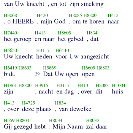
van Uw knecht
, en tot
zijn smeking
H3068
H430
H8085
H8800
H413
, o HEERE
, mijn God
, om te horen
naar
H7440
H413
H8605
H834
het geroep
en naar
het gebed
, dat
H5650
H3117
H6440
Uw knecht
heden
voor Uw aangezicht
H6419
H8693
H5869
H6605
H8803
bidt.
Dat Uw ogen
open
29
H1961
H8800
H3915
H3117
H413
H2088
H1004
zijn
, nacht
en dag
, over
dit
huis
H413
H4725
H834
, over
deze plaats
, van dewelke
H559
H8804
H8034
H8033
Gij gezegd hebt
: Mijn Naam
zal daar