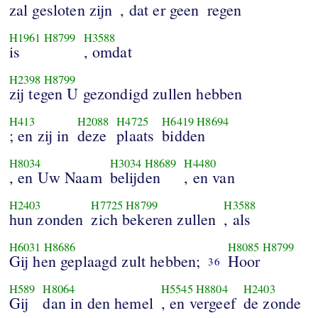
zal gesloten zijn
, dat er geen
regen
H1961
H8799
H3588
is
, omdat
H2398
H8799
zij tegen U gezondigd zullen hebben
H413
H2088
H4725
H6419
H8694
; en zij in
deze
plaats
bidden
H8034
H3034
H8689
H4480
, en Uw Naam
belijden
, en van
H2403
H7725
H8799
H3588
hun zonden
zich bekeren zullen
, als
H6031
H8686
H8085
H8799
Gij hen geplaagd zult hebben;
Hoor
36
H589
H8064
H5545
H8804
H2403
Gij
dan in den hemel
, en vergeef
de zonde