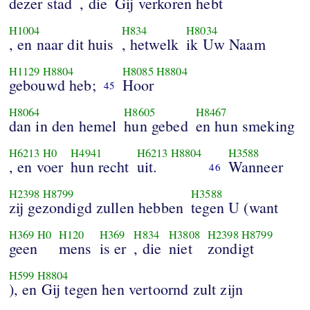
dezer stad
, die
Gij verkoren hebt
H1004
H834
H8034
, en naar dit huis
, hetwelk
ik Uw Naam
H1129
H8804
H8085
H8804
gebouwd heb;
Hoor
45
H8064
H8605
H8467
dan in den hemel
hun gebed
en hun smeking
H6213
H0
H4941
H6213
H8804
H3588
, en voer
hun recht
uit.
Wanneer
46
H2398
H8799
H3588
zij gezondigd zullen hebben
tegen U (want
H369
H0
H120
H369
H834
H3808
H2398
H8799
geen
mens
is er
, die
niet
zondigt
H599
H8804
), en Gij tegen hen vertoornd zult zijn