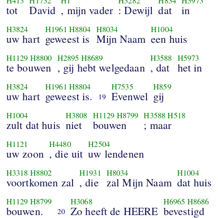
H413
H1732
H1
H3282
H834
H5973
tot
David
, mijn vader
: Dewijl
dat
in
H3824
H1961
H8804
H8034
H1004
uw hart
geweest is
Mijn Naam
een huis
H1129
H8800
H2895
H8689
H3588
H5973
te bouwen
, gij hebt welgedaan
, dat
het in
H3824
H1961
H8804
H7535
H859
uw hart
geweest is.
Evenwel
gij
19
H1004
H3808
H1129
H8799
H3588
H518
zult dat huis
niet
bouwen
; maar
H1121
H4480
H2504
uw zoon
, die uit
uw lendenen
H3318
H8802
H1931
H8034
H1004
voortkomen zal
, die
zal Mijn Naam
dat huis
H1129
H8799
H3068
H6965
H8686
bouwen.
Zo heeft de HEERE
bevestigd
20