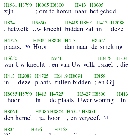
H1961
H8799
H8085
H8800
H413
H8605
zijn
; om te horen
naar
het gebed
H834
H5650
H6419
H8691
H413
H2088
, hetwelk
Uw knecht
bidden zal
in
deze
H4725
H8085
H8804
H413
H8467
plaats.
Hoor
dan naar
de smeking
30
H5650
H5971
H3478
H834
van Uw knecht
, en van Uw volk
Israel
, die
H413
H2088
H4725
H6419
H8691
H859
in
deze
plaats
zullen bidden
; en Gij
H8085
H8799
H413
H4725
H3427
H8800
H413
, hoor
in
de plaats
Uwer woning
, in
H8064
H8085
H8804
H5545
H8804
den hemel
, ja, hoor
, en vergeef.
31
H834
H376
H7453