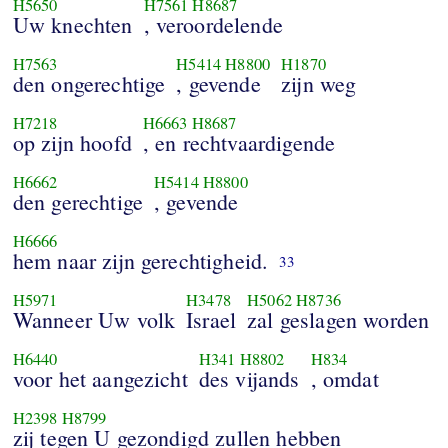
H5650
H7561
H8687
Uw knechten
, veroordelende
H7563
H5414
H8800
H1870
den ongerechtige
, gevende
zijn weg
H7218
H6663
H8687
op zijn hoofd
, en rechtvaardigende
H6662
H5414
H8800
den gerechtige
, gevende
H6666
hem naar zijn gerechtigheid.
33
H5971
H3478
H5062
H8736
Wanneer Uw volk
Israel
zal geslagen worden
H6440
H341
H8802
H834
voor het aangezicht
des vijands
, omdat
H2398
H8799
zij tegen U gezondigd zullen hebben