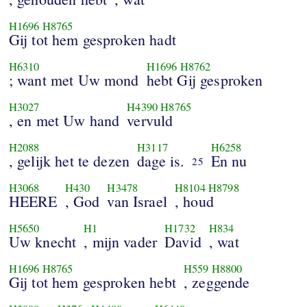
H1696
H8765
Gij tot hem gesproken hadt
H6310
H1696
H8762
; want met Uw mond
hebt Gij gesproken
H3027
H4390
H8765
, en met Uw hand
vervuld
H2088
H3117
H6258
, gelijk het te dezen
dage is.
En nu
25
H3068
H430
H3478
H8104
H8798
HEERE
, God
van Israel
, houd
H5650
H1
H1732
H834
Uw knecht
, mijn vader
David
, wat
H1696
H8765
H559
H8800
Gij tot hem gesproken hebt
, zeggende