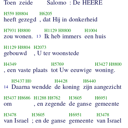
Toen
zeide
Salomo
: De HEERE
H559
H8804
H6205
heeft gezegd
, dat Hij in donkerheid
H7931
H8800
H1129
H8800
H1004
zou wonen.
Ik heb immers
een huis
13
H1129
H8804
H2073
gebouwd
, U ter woonstede
H4349
H5769
H3427
H8800
, een vaste plaats
tot Uw eeuwige
woning.
H5437
H0
H4428
H6440
Daarna wendde
de koning
zijn aangezicht
14
H5437
H8686
H1288
H8762
H3605
H6951
om
, en zegende
de ganse
gemeente
H3478
H3605
H6951
H3478
van Israel
; en de ganse
gemeente
van Israel