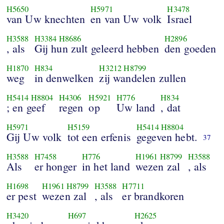
H5650
H5971
H3478
van Uw knechten
en van Uw volk
Israel
H3588
H3384
H8686
H2896
, als
Gij hun zult geleerd hebben
den goeden
H1870
H834
H3212
H8799
weg
in denwelken
zij wandelen zullen
H5414
H8804
H4306
H5921
H776
H834
; en geef
regen
op
Uw land
, dat
H5971
H5159
H5414
H8804
Gij Uw volk
tot een erfenis
gegeven hebt.
37
H3588
H7458
H776
H1961
H8799
H3588
Als
er honger
in het land
wezen zal
, als
H1698
H1961
H8799
H3588
H7711
er pest
wezen zal
, als
er brandkoren
H3420
H697
H2625