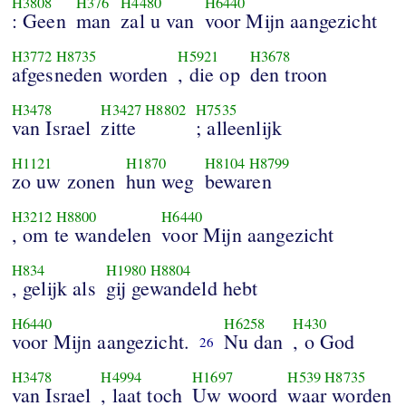
H3808
H376
H4480
H6440
: Geen
man
zal u van
voor Mijn aangezicht
H3772
H8735
H5921
H3678
afgesneden worden
, die op
den troon
H3478
H3427
H8802
H7535
van Israel
zitte
; alleenlijk
H1121
H1870
H8104
H8799
zo uw zonen
hun weg
bewaren
H3212
H8800
H6440
, om te wandelen
voor Mijn aangezicht
H834
H1980
H8804
, gelijk als
gij gewandeld hebt
H6440
H6258
H430
voor Mijn aangezicht.
Nu dan
, o God
26
H3478
H4994
H1697
H539
H8735
van Israel
, laat toch
Uw woord
waar worden