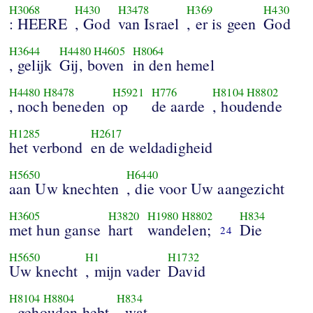
H3068
H430
H3478
H369
H430
: HEERE
, God
van Israel
, er is geen
God
H3644
H4480
H4605
H8064
, gelijk
Gij, boven
in den hemel
H4480
H8478
H5921
H776
H8104
H8802
, noch beneden
op
de aarde
, houdende
H1285
H2617
het verbond
en de weldadigheid
H5650
H6440
aan Uw knechten
, die voor Uw aangezicht
H3605
H3820
H1980
H8802
H834
met hun ganse
hart
wandelen;
Die
24
H5650
H1
H1732
Uw knecht
, mijn vader
David
H8104
H8804
H834
, gehouden hebt
, wat