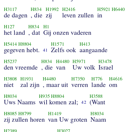
H3117
H834
H1992
H2416
H5921
H6440
de dagen
, die
zij
leven zullen
in
H127
H834
H1
het land
, dat
Gij onzen vaderen
H5414
H8804
H1571
H413
gegeven hebt.
Zelfs ook
aangaande
41
H5237
H834
H4480
H5971
H3478
den vreemde
, die
van
Uw volk
Israel
H3808
H1931
H4480
H7350
H776
H4616
niet
zal zijn
, maar uit
verren
lande
om
H8034
H935
H8804
H3588
Uws Naams
wil komen zal;
(Want
42
H8085
H8799
H1419
H8034
zij zullen horen
van Uw groten
Naam
H2389
H3027