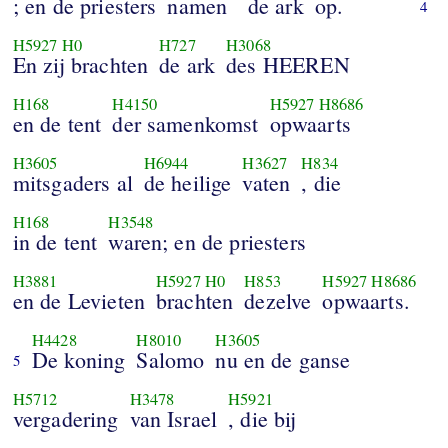
; en de priesters
namen
de ark
op.
4
H5927
H0
H727
H3068
En zij brachten
de ark
des HEEREN
H168
H4150
H5927
H8686
en de tent
der samenkomst
opwaarts
H3605
H6944
H3627
H834
mitsgaders al
de heilige
vaten
, die
H168
H3548
in de tent
waren; en de priesters
H3881
H5927
H0
H853
H5927
H8686
en de Levieten
brachten
dezelve
opwaarts.
H4428
H8010
H3605
De koning
Salomo
nu en de ganse
5
H5712
H3478
H5921
vergadering
van Israel
, die bij