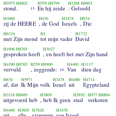
H5975
H8802
H559
H8799
H1288
H8803
stond.
En hij zeide
: Geloofd
15
H3068
H430
H3478
H834
zij de HEERE
, de God
Israels
, Die
H6310
H1
H1732
met Zijn mond
tot mijn vader
David
H1696
H8765
H3027
gesproken heeft
, en heeft het met Zijn hand
H4390
H8765
H559
H8800
H4480
H3117
vervuld
, zeggende:
Van
dien dag
16
H834
H5971
H3478
H4480
H4714
af, dat
Ik Mijn volk
Israel
uit
Egypteland
H3318
H8689
H3808
H5892
H977
H8804
uitgevoerd heb
, heb Ik geen
stad
verkoren
H4480
H3605
H7626
H3478
uit
alle
stammen
van Israel