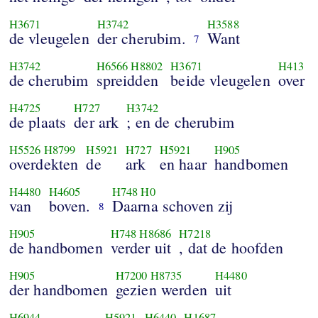
H3671
H3742
H3588
de vleugelen
der cherubim.
Want
7
H3742
H6566
H8802
H3671
H413
de cherubim
spreidden
beide vleugelen
over
H4725
H727
H3742
de plaats
der ark
; en de cherubim
H5526
H8799
H5921
H727
H5921
H905
overdekten
de
ark
en haar
handbomen
H4480
H4605
H748
H0
van
boven.
Daarna schoven zij
8
H905
H748
H8686
H7218
de handbomen
verder uit
, dat de hoofden
H905
H7200
H8735
H4480
der handbomen
gezien werden
uit
H6944
H5921
H6440
H1687