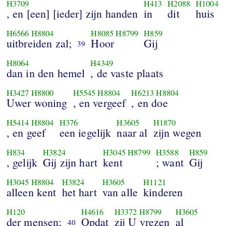
H3709
H413
H2088
H1004
, en [een] [ieder] zijn handen
in
dit
huis
H6566
H8804
H8085
H8799
H859
uitbreiden zal;
Hoor
Gij
39
H8064
H4349
dan in den hemel
, de vaste plaats
H3427
H8800
H5545
H8804
H6213
H8804
Uwer woning
, en vergeef
, en doe
H5414
H8804
H376
H3605
H1870
, en geef
een iegelijk
naar al
zijn wegen
H834
H3824
H3045
H8799
H3588
H859
, gelijk
Gij zijn hart
kent
; want
Gij
H3045
H8804
H3824
H3605
H1121
alleen kent
het hart
van alle
kinderen
H120
H4616
H3372
H8799
H3605
der mensen;
Opdat
zij U vrezen
al
40