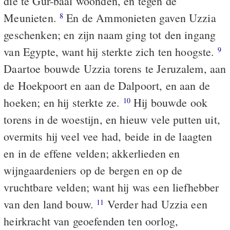
die te Gur-baal woonden, en tegen de
Meunieten.
En de Ammonieten gaven Uzzia
8
geschenken; en zijn naam ging tot den ingang
van Egypte, want hij sterkte zich ten hoogste.
9
Daartoe bouwde Uzzia torens te Jeruzalem, aan
de Hoekpoort en aan de Dalpoort, en aan de
hoeken; en hij sterkte ze.
Hij bouwde ook
10
torens in de woestijn, en hieuw vele putten uit,
overmits hij veel vee had, beide in de laagten
en in de effene velden; akkerlieden en
wijngaardeniers op de bergen en op de
vruchtbare velden; want hij was een liefhebber
van den land bouw.
Verder had Uzzia een
11
heirkracht van geoefenden ten oorlog,