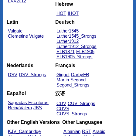
LXX2012
Hebrew
HOT
IHOT
Latin
Deutsch
Vulgate
Luther1545
Clemetine Vulgate
Luther1545_Strongs
Luther1912
Luther1912_Strongs
ELB1871
ELB1905
ELB1905_Strongs
Nederlands
Français
DSV
DSV_Strongs
Giguet
DarbyFR
Martin
Segond
Segond_Strongs
Español
汉语
Sagradas Escrituras
CUV
CUV_Strongs
ReinaValera
JBS
CUVS
CUVS_Strongs
Other English Versions
Other Languages
KJV_Cambridge
Albanian
RST
Arabic