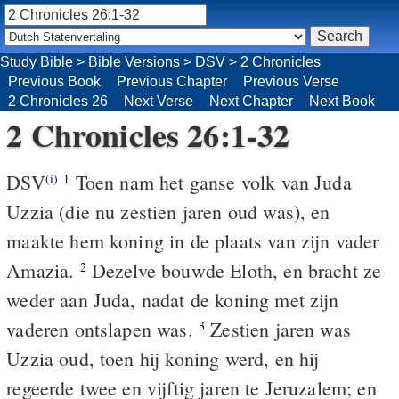
Study Bible
>
Bible Versions
>
DSV
>
2 Chronicles
Previous Book
Previous Chapter
Previous Verse
2 Chronicles 26
Next Verse
Next Chapter
Next Book
2 Chronicles 26:1-32
DSV
Toen nam het ganse volk van Juda
(i)
1
Uzzia (die nu zestien jaren oud was), en
maakte hem koning in de plaats van zijn vader
Amazia.
Dezelve bouwde Eloth, en bracht ze
2
weder aan Juda, nadat de koning met zijn
vaderen ontslapen was.
Zestien jaren was
3
Uzzia oud, toen hij koning werd, en hij
regeerde twee en vijftig jaren te Jeruzalem; en