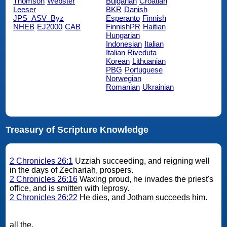
Thomson
Webster
Bulgarian
Croatian
Leeser
BKR
Danish
JPS_ASV_Byz
Esperanto
Finnish
NHEB
EJ2000
CAB
FinnishPR
Haitian
Hungarian
Indonesian
Italian
Italian Riveduta
Korean
Lithuanian
PBG
Portuguese
Norwegian
Romanian
Ukrainian
Treasury of Scripture Knowledge
2 Chronicles 26:1
Uzziah succeeding, and reigning well
in the days of Zechariah, prospers.
2 Chronicles 26:16
Waxing proud, he invades the priest's
office, and is smitten with leprosy.
2 Chronicles 26:22
He dies, and Jotham succeeds him.
all the.