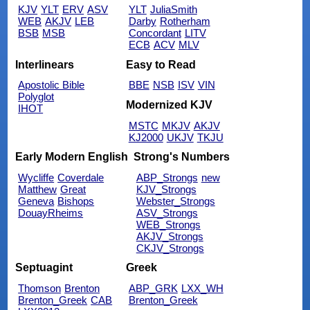
KJV
YLT
ERV
ASV
YLT
JuliaSmith
WEB
AKJV
LEB
Darby
Rotherham
BSB
MSB
Concordant
LITV
ECB
ACV
MLV
Interlinears
Easy to Read
Apostolic Bible
BBE
NSB
ISV
VIN
Polyglot
Modernized KJV
IHOT
MSTC
MKJV
AKJV
KJ2000
UKJV
TKJU
Early Modern English
Strong's Numbers
Wycliffe
Coverdale
ABP_Strongs
new
Matthew
Great
KJV_Strongs
Geneva
Bishops
Webster_Strongs
DouayRheims
ASV_Strongs
WEB_Strongs
AKJV_Strongs
CKJV_Strongs
Septuagint
Greek
Thomson
Brenton
ABP_GRK
LXX_WH
Brenton_Greek
CAB
Brenton_Greek