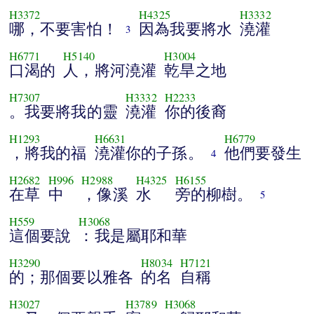
H3372
H4325
H3332
哪，不要害怕！
因為我要將水
澆灌
3
H6771
H5140
H3004
口渴的
人，將河澆灌
乾旱之地
H7307
H3332
H2233
。我要將我的靈
澆灌
你的後裔
H1293
H6631
H6779
，將我的福
澆灌你的子孫。
他們要發生
4
H2682
H996
H2988
H4325
H6155
在草
中
，像溪
水
旁的柳樹。
5
H559
H3068
這個要說
：我是屬耶和華
H3290
H8034
H7121
的；那個要以雅各
的名
自稱
H3027
H3789
H3068