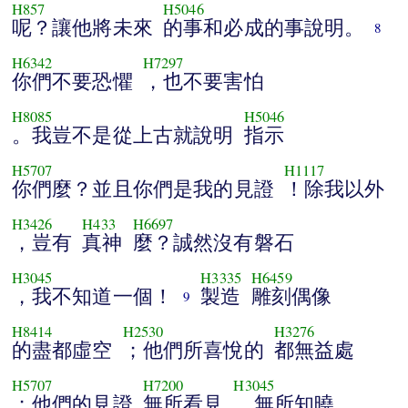
H857
H5046
呢？讓他將未來
的事和必成的事說明。
8
H6342
H7297
你們不要恐懼
，也不要害怕
H8085
H5046
。我豈不是從上古就說明
指示
H5707
H1117
你們麼？並且你們是我的見證
！除我以外
H3426
H433
H6697
，豈有
真神
麼？誠然沒有磐石
H3045
H3335
H6459
，我不知道一個！
製造
雕刻偶像
9
H8414
H2530
H3276
的盡都虛空
；他們所喜悅的
都無益處
H5707
H7200
H3045
；他們的見證
無所看見
，無所知曉