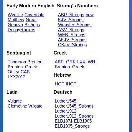
Early Modern English
Strong's Numbers
Wycliffe
Coverdale
ABP_Strongs
new
Matthew
Great
KJV_Strongs
Geneva
Bishops
Webster_Strongs
DouayRheims
ASV_Strongs
WEB_Strongs
AKJV_Strongs
CKJV_Strongs
Septuagint
Greek
Thomson
Brenton
ABP_GRK
LXX_WH
Brenton_Greek
Brenton_Greek
Ottley
CAB
Hebrew
LXX2012
HOT
IHOT
Latin
Deutsch
Vulgate
Luther1545
Clemetine Vulgate
Luther1545_Strongs
Luther1912
Luther1912_Strongs
ELB1871
ELB1905
ELB1905_Strongs