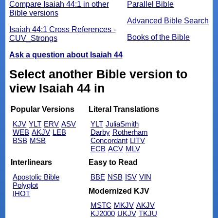
Compare Isaiah 44:1 in other
Parallel Bible
Bible versions
Advanced Bible Search
Isaiah 44:1 Cross References -
Books of the Bible
CUV_Strongs
Ask a question about Isaiah 44
Select another Bible version to
view Isaiah 44 in
Popular Versions
Literal Translations
KJV
YLT
ERV
ASV
YLT
JuliaSmith
WEB
AKJV
LEB
Darby
Rotherham
BSB
MSB
Concordant
LITV
ECB
ACV
MLV
Interlinears
Easy to Read
Apostolic Bible
BBE
NSB
ISV
VIN
Polyglot
Modernized KJV
IHOT
MSTC
MKJV
AKJV
KJ2000
UKJV
TKJU