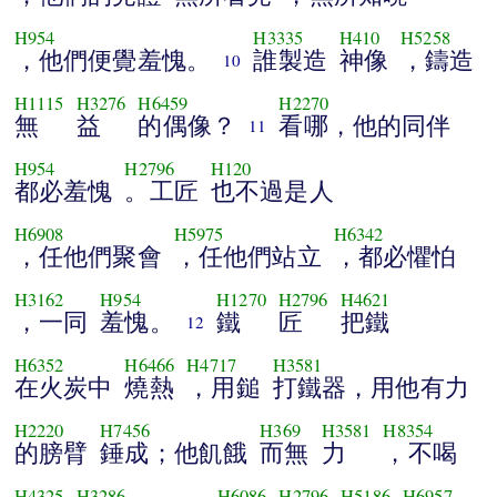
H954
H3335
H410
H5258
，他們便覺羞愧。
誰製造
神像
，鑄造
10
H1115
H3276
H6459
H2270
無
益
的偶像？
看哪，他的同伴
11
H954
H2796
H120
都必羞愧
。工匠
也不過是人
H6908
H5975
H6342
，任他們聚會
，任他們站立
，都必懼怕
H3162
H954
H1270
H2796
H4621
，一同
羞愧。
鐵
匠
把鐵
12
H6352
H6466
H4717
H3581
在火炭中
燒熱
，用鎚
打鐵器，用他有力
H2220
H7456
H369
H3581
H8354
的膀臂
錘成；他飢餓
而無
力
，不喝
H4325
H3286
H6086
H2796
H5186
H6957