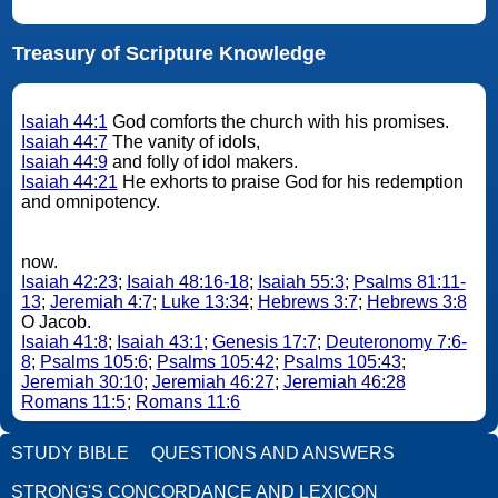
Treasury of Scripture Knowledge
Isaiah 44:1
God comforts the church with his promises.
Isaiah 44:7
The vanity of idols,
Isaiah 44:9
and folly of idol makers.
Isaiah 44:21
He exhorts to praise God for his redemption
and omnipotency.
now.
Isaiah 42:23
;
Isaiah 48:16-18
;
Isaiah 55:3
;
Psalms 81:11-
13
;
Jeremiah 4:7
;
Luke 13:34
;
Hebrews 3:7
;
Hebrews 3:8
O Jacob.
Isaiah 41:8
;
Isaiah 43:1
;
Genesis 17:7
;
Deuteronomy 7:6-
8
;
Psalms 105:6
;
Psalms 105:42
;
Psalms 105:43
;
Jeremiah 30:10
;
Jeremiah 46:27
;
Jeremiah 46:28
Romans 11:5
;
Romans 11:6
STUDY BIBLE
QUESTIONS AND ANSWERS
STRONG'S CONCORDANCE AND LEXICON