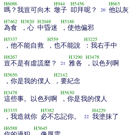
H6086
H944
H5456
H665
嗎？我豈可向木
墩子
叩拜呢？
他以灰
20
H7462
H3820
H2048
H5186
為食
，心
中昏迷
，使他偏邪
H5337
H559
H3225
，他不能自救
，也不能說
：我右手中
H8267
H3290
H3478
豈不是有虛謊麼？
雅各
，以色列啊
21
H5650
H2142
，你是我的僕人
，要紀念
H3478
H5650
這些事。以色列啊
，你是我的僕人
H3335
H5382
H4229
，我造就你
必不忘記你。
我塗抹了
22
H6588
H5645
你的過犯
，像厚雲