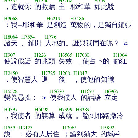
H3335
H1350
H3068
H559
，造就你
的救贖
主─耶和華
如此說
H3068
H6213
H5186
：我─耶和華
是創造
萬物的，是獨自鋪張
H8064
H7554
H776
諸天
、鋪開
大地的。誰與我同在呢？
25
H907
H226
H6565
H7080
H1984
使說假話
的兆頭
失效
，使占卜的
癲狂
H2450
H7725
H268
H1847
，使智慧人
退
後
，使他的知識
H5528
H5650
H1697
H6965
變為愚拙；
使我僕人
的話語
立定
26
H4397
H6098
H7999
H3389
，我使者
的謀算
成就
。論到耶路撒冷
H559
H3427
H3063
H5892
說
：必有人居住
；論到猶大
的城邑