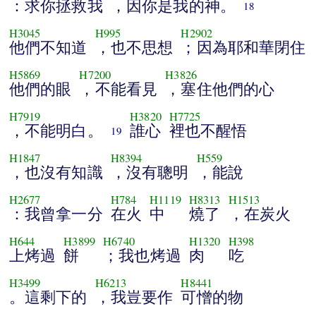
：求你拯救我
，因你是我的神。
18
H3045
H995
H2902
他們不知道
，也不思想
；因為耶和華閉住
H5869
H7200
H3826
他們的眼
，不能看見
，塞住他們的心
H7919
H3820
H7725
，不能明白。
誰心
裡也不醒悟
19
H1847
H8394
H559
，也沒有知識
，沒有聰明
，能說
H2677
H784
H1119
H8313
H1513
：我曾拿一分
在火
中
燒了
，在炭火
H644
H3899
H6740
H1320
H398
上烤過
餅
；我也烤過
肉
吃
H3499
H6213
H8441
。這剩下的
，我豈要作
可憎的物