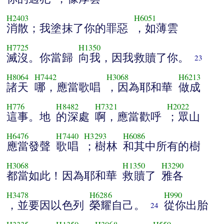
H2403
H6051
消散；我塗抹了你的罪惡
，如薄雲
H7725
H1350
滅沒。你當歸
向我，因我救贖了你。
23
H8064
H7442
H3068
H6213
諸天
哪，應當歌唱
，因為耶和華
做成
H776
H8482
H7321
H2022
這事。地
的深處
啊，應當歡呼
；眾山
H6476
H7440
H3293
H6086
應當發聲
歌唱
；樹林
和其中所有的樹
H3068
H1350
H3290
都當如此！因為耶和華
救贖了
雅各
H3478
H6286
H990
，並要因以色列
榮耀自己。
從你出胎
24