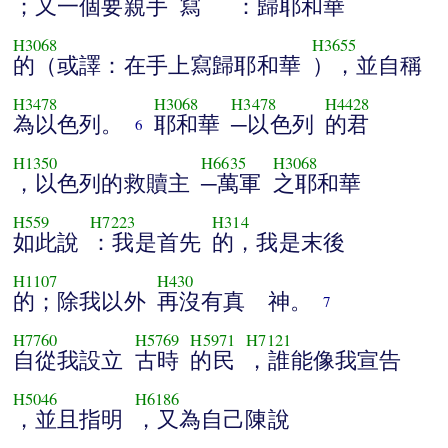
；又一個要親手
寫
：歸耶和華
H3068
H3655
的（或譯：在手上寫歸耶和華
），並自稱
H3478
H3068
H3478
H4428
為以色列。
耶和華
─以色列
的君
6
H1350
H6635
H3068
，以色列的救贖主
─萬軍
之耶和華
H559
H7223
H314
如此說
：我是首先
的，我是末後
H1107
H430
的；除我以外
再沒有真 神。
7
H7760
H5769
H5971
H7121
自從我設立
古時
的民
，誰能像我宣告
H5046
H6186
，並且指明
，又為自己陳說