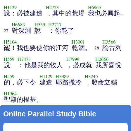
H1129
H2723
H6965
說：必被建造
，其中的荒場
我也必興起。
H6683
H559
H2717
對深淵
說
：你乾了
27
H5104
H3001
H3566
罷！我也要使你的江河
乾涸。
論古列
28
H559
H7473
H7999
H2656
說
：他是我的牧人
，必成就
我所喜悅
H559
H1129
H3389
H3245
的，必下令
建造
耶路撒冷
，發命立穩
H1964
聖殿的根基。
Online Parallel Study Bible