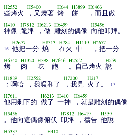
H2552
H5400
H644
H3899
H6466
些烤火
，又燒著
烤
餅
，而且做
H410
H7812
H6213
H6459
H5456
神像
跪拜
，做
雕刻的偶像
向他叩拜。
H2677
H8313
H784
H1119
H2677
他把一分
燒
在火
中
，把一分
16
H6740
H1320
H398
H7646
H2552
H559
烤
肉
吃
飽
。自己烤火
說
H1889
H2552
H7200
H217
：啊哈
，我暖和了
，我見
火了。
17
H7611
H6213
H410
H6459
他用剩下的
做了
一神
，就是雕刻的偶像
H5456
H7812
H6419
H559
。他向這偶像俯伏
叩拜
，禱告
他說
H5337
H410