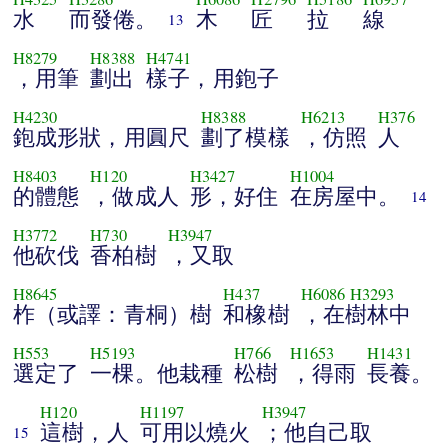
水
而發倦。
木
匠
拉
線
13
H8279
H8388
H4741
，用筆
劃出
樣子，用鉋子
H4230
H8388
H6213
H376
鉋成形狀，用圓尺
劃了模樣
，仿照
人
H8403
H120
H3427
H1004
的體態
，做成人
形，好住
在房屋中。
14
H3772
H730
H3947
他砍伐
香柏樹
，又取
H8645
H437
H6086
H3293
柞（或譯：青桐）樹
和橡樹
，在樹林中
H553
H5193
H766
H1653
H1431
選定了
一棵。他栽種
松樹
，得雨
長養。
H120
H1197
H3947
這樹，人
可用以燒火
；他自己取
15