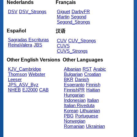
Nederlands
Français
DSV
DSV_Strongs
Giguet
DarbyFR
Martin
Segond
Segond_Strongs
Español
汉语
Sagradas Escrituras
CUV
CUV_Strongs
ReinaValera
JBS
CUVS
CUVS_Strongs
Other English Versions
Other Languages
KJV_Cambridge
Albanian
RST
Arabic
Thomson
Webster
Bulgarian
Croatian
Leeser
BKR
Danish
JPS_ASV_Byz
Esperanto
Finnish
NHEB
EJ2000
CAB
FinnishPR
Haitian
Hungarian
Indonesian
Italian
Italian Riveduta
Korean
Lithuanian
PBG
Portuguese
Norwegian
Romanian
Ukrainian