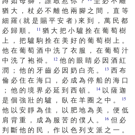
蹲 如 母 獅 ， 誰 敢 惹 你 ？
圭 必 不 離
猶 大 ， 杖 必 不 離 他 兩 腳 之 間 ， 直 等
細 羅 ( 就 是 賜 平 安 者 ) 來 到 ， 萬 民 都
必 歸 順 。
猶 大 把 小 驢 拴 在 葡 萄 樹
11
上 ， 把 驢 駒 拴 在 美 好 的 葡 萄 樹 上 。
他 在 葡 萄 酒 中 洗 了 衣 服 ， 在 葡 萄 汁
中 洗 了 袍 褂 。
他 的 眼 睛 必 因 酒 紅
12
潤 ； 他 的 牙 齒 必 因 奶 白 亮 。
西 布
13
倫 必 住 在 海 口 ， 必 成 為 停 船 的 海 口
； 他 的 境 界 必 延 到 西 頓 。
以 薩 迦
14
是 個 強 壯 的 驢 ， 臥 在 羊 圈 之 中 。
15
他 以 安 靜 為 佳 ， 以 肥 地 為 美 ， 便 低
肩 背 重 ， 成 為 服 苦 的 僕 人 。
但 必
16
判 斷 他 的 民 ， 作 以 色 列 支 派 之 一 。