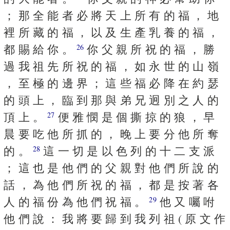
； 那 全 能 者 必 將 天 上 所 有 的 福 ， 地
裡 所 藏 的 福 ， 以 及 生 產 乳 養 的 福 ，
都 賜 給 你 。
你 父 親 所 祝 的 福 ， 勝
26
過 我 祖 先 所 祝 的 福 ， 如 永 世 的 山 嶺
， 至 極 的 邊 界 ； 這 些 福 必 降 在 約 瑟
的 頭 上 ， 臨 到 那 與 弟 兄 迥 別 之 人 的
頂 上 。
便 雅 憫 是 個 撕 掠 的 狼 ， 早
27
晨 要 吃 他 所 抓 的 ， 晚 上 要 分 他 所 奪
的 。
這 一 切 是 以 色 列 的 十 二 支 派
28
； 這 也 是 他 們 的 父 親 對 他 們 所 說 的
話 ， 為 他 們 所 祝 的 福 ， 都 是 按 著 各
人 的 福 份 為 他 們 祝 福 。
他 又 囑 咐
29
他 們 說 ： 我 將 要 歸 到 我 列 祖 ( 原 文 作