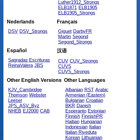
Luther1912_Strongs
ELB1871
ELB1905
ELB1905_Strongs
Nederlands
Français
DSV
DSV_Strongs
Giguet
DarbyFR
Martin
Segond
Segond_Strongs
Español
汉语
Sagradas Escrituras
CUV
CUV_Strongs
ReinaValera
JBS
CUVS
CUVS_Strongs
Other English Versions
Other Languages
KJV_Cambridge
Albanian
RST
Arabic
Thomson
Webster
Armenian (Eastern)
Leeser
Bulgarian
Croatian
JPS_ASV_Byz
BKR
Danish
NHEB
EJ2000
CAB
Esperanto
Estonian
Finnish
FinnishPR
Haitian
Hungarian
Indonesian
Italian
Italian Riveduta
Korean
Lithuanian