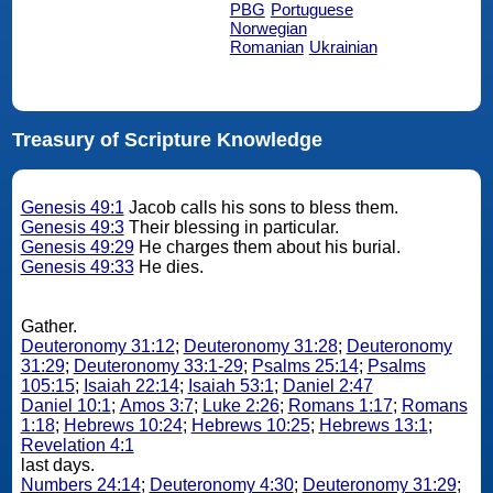
PBG
Portuguese
Norwegian
Romanian
Ukrainian
Treasury of Scripture Knowledge
Genesis 49:1
Jacob calls his sons to bless them.
Genesis 49:3
Their blessing in particular.
Genesis 49:29
He charges them about his burial.
Genesis 49:33
He dies.
Gather.
Deuteronomy 31:12
;
Deuteronomy 31:28
;
Deuteronomy
31:29
;
Deuteronomy 33:1-29
;
Psalms 25:14
;
Psalms
105:15
;
Isaiah 22:14
;
Isaiah 53:1
;
Daniel 2:47
Daniel 10:1
;
Amos 3:7
;
Luke 2:26
;
Romans 1:17
;
Romans
1:18
;
Hebrews 10:24
;
Hebrews 10:25
;
Hebrews 13:1
;
Revelation 4:1
last days.
Numbers 24:14
;
Deuteronomy 4:30
;
Deuteronomy 31:29
;