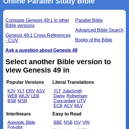
Online Parallel Study Bible
Compare Genesis 49:1 in other
Parallel Bible
Bible versions
Advanced Bible Search
Genesis 49:1 Cross References
Books of the Bible
- CUV
Ask a question about Genesis 49
Select another Bible version to
view Genesis 49 in
Popular Versions
Literal Translations
KJV
YLT
ERV
ASV
YLT
JuliaSmith
WEB
AKJV
LEB
Darby
Rotherham
BSB
MSB
Concordant
LITV
ECB
ACV
MLV
Interlinears
Easy to Read
Apostolic Bible
BBE
NSB
ISV
VIN
Polyglot