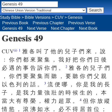
Study Bible
>
Bible Versions
>
CUV
>
Genesis
Previous Book
Previous Chapter
Previous Verse
Genesis 49
Next Verse
Next Chapter
Next Book
Genesis 49
CUV
雅 各 叫 了 他 的 兒 子 們 來 ， 說
(i)
1
： 你 們 都 來 聚 集 ， 我 好 把 你 們 日 後
必 遇 的 事 告 訴 你 們 。
雅 各 的 兒 子 們
2
， 你 們 要 聚 集 而 聽 ， 要 聽 你 們 父 親
以 色 列 的 話 。
流 便 哪 ， 你 是 我 的 長
3
子 ， 是 我 力 量 強 壯 的 時 候 生 的 ， 本
當 大 有 尊 榮 ， 權 力 超 眾 。
但 你 放 縱
4
情 慾 ， 滾 沸 如 水 ， 必 不 得 居 首 位 ；