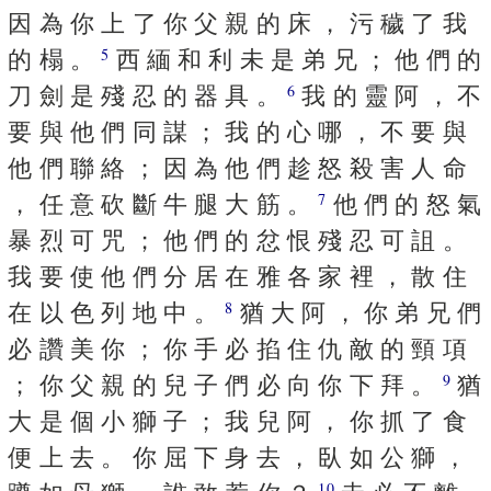
因 為 你 上 了 你 父 親 的 床 ， 污 穢 了 我
的 榻 。
西 緬 和 利 未 是 弟 兄 ； 他 們 的
5
刀 劍 是 殘 忍 的 器 具 。
我 的 靈 阿 ， 不
6
要 與 他 們 同 謀 ； 我 的 心 哪 ， 不 要 與
他 們 聯 絡 ； 因 為 他 們 趁 怒 殺 害 人 命
， 任 意 砍 斷 牛 腿 大 筋 。
他 們 的 怒 氣
7
暴 烈 可 咒 ； 他 們 的 忿 恨 殘 忍 可 詛 。
我 要 使 他 們 分 居 在 雅 各 家 裡 ， 散 住
在 以 色 列 地 中 。
猶 大 阿 ， 你 弟 兄 們
8
必 讚 美 你 ； 你 手 必 掐 住 仇 敵 的 頸 項
； 你 父 親 的 兒 子 們 必 向 你 下 拜 。
猶
9
大 是 個 小 獅 子 ； 我 兒 阿 ， 你 抓 了 食
便 上 去 。 你 屈 下 身 去 ， 臥 如 公 獅 ，
10