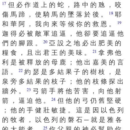
但 必 作 道 上 的 蛇 ， 路 中 的 虺 ， 咬
17
傷 馬 蹄 ， 使 騎 馬 的 墜 落 於 後 。
耶
18
和 華 阿 ， 我 向 來 等 候 你 的 救 恩 。
19
迦 得 必 被 敵 軍 追 逼 ， 他 卻 要 追 逼 他
們 的 腳 跟 。
亞 設 之 地 必 出 肥 美 的
20
糧 食 ， 且 出 君 王 的 美 味 。
拿 弗 他
21
利 是 被 釋 放 的 母 鹿 ； 他 出 嘉 美 的 言
語 。
約 瑟 是 多 結 果 子 的 樹 枝 ， 是
22
泉 旁 多 結 果 的 枝 子 ； 他 的 枝 條 探 出
牆 外 。
弓 箭 手 將 他 苦 害 ， 向 他 射
23
箭 ， 逼 迫 他 。
但 他 的 弓 仍 舊 堅 硬
24
； 他 的 手 健 壯 敏 捷 。 這 是 因 以 色 列
的 牧 者 ， 以 色 列 的 磐 石 ─ 就 是 雅 各
的 大 能 者 。
你 父 親 的 神 必 幫 助 你
25