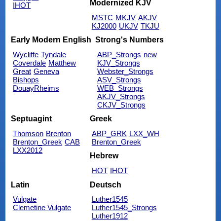
Modernized KJV
IHOT
MSTC
MKJV
AKJV
KJ2000
UKJV
TKJU
Early Modern English
Strong's Numbers
Wycliffe
Tyndale
ABP_Strongs
new
Coverdale
Matthew
KJV_Strongs
Great
Geneva
Webster_Strongs
Bishops
ASV_Strongs
DouayRheims
WEB_Strongs
AKJV_Strongs
CKJV_Strongs
Septuagint
Greek
Thomson
Brenton
ABP_GRK
LXX_WH
Brenton_Greek
CAB
Brenton_Greek
LXX2012
Hebrew
HOT
IHOT
Latin
Deutsch
Vulgate
Luther1545
Clemetine Vulgate
Luther1545_Strongs
Luther1912